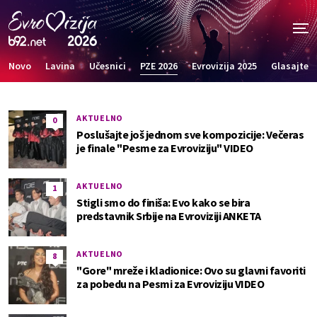
Novo
Lavina
Učesnici
PZE 2026
Evrovizija 2025
Glasajte
AKTUELNO
0
Poslušajte još jednom sve kompozicije: Večeras
je finale "Pesme za Evroviziju" VIDEO
AKTUELNO
1
Stigli smo do finiša: Evo kako se bira
predstavnik Srbije na Evroviziji ANKETA
AKTUELNO
8
"Gore" mreže i kladionice: Ovo su glavni favoriti
za pobedu na Pesmi za Evroviziju VIDEO