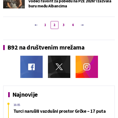
vodeći favorit za pobedu na PZE 2026? Izazvala
buru među Albancima
1
2
3
4
B92 na društvenim mrežama
Najnovije
16:05
Turci narušili vazdušni prostor Grčke – 17 puta