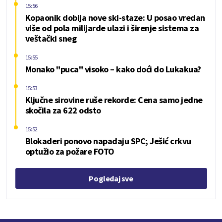
15:56
Kopaonik dobija nove ski-staze: U posao vredan
više od pola milijarde ulazi i širenje sistema za
veštački sneg
15:55
Monako "puca" visoko – kako doći do Lukakua?
15:53
Ključne sirovine ruše rekorde: Cena samo jedne
skočila za 622 odsto
15:52
Blokaderi ponovo napadaju SPC; Ješić crkvu
optužio za požare FOTO
Pogledaj sve