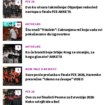
PZE 26
0
Evo ko otvara takmičenje: Objavljen redosled
nastupa u finalu PZE ANKETA
AKTUELNO
10
Šta znači "fräulein": Zabranjena reč koju sada svi
pokušavamo da izgovorimo
AKTUELNO
9
Ko će braniti boje Srbije: Krug se smanjio, za
koga glasate? ANKETA
NEKE PALE U NESVEST
4
Suze posle prolaska u finale PZE 2026, Haremke
presrećne: "Idemo na ćevape" VIDEO
PZE 26
1
Ovo su svi finalisti Pesme za Evroviziju 2026:
Neko od njih ide u Beč