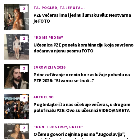
TAJ POGLED, TA LEPOTA...
2
PZE večeras ima i jednu šumsku vilu: Nestvarna
je FOTO
"KO ME PROBA"
2
Učesnica PZE ponela kombinaciju koja savršeno
dočarava njenu pesmu FOTO
EVROVIZIJA 2026
2
Princ od Vranje ocenio ko zaslužuje pobedu na
PZE 2026: "Stvarno se trudi..."
AKTUELNO
2
Pogledajte šta nas očekuje večeras, u drugom
polufinalu PZE: Ovo su učesnici VIDEO/ANKETA
"DON'T DESTROY, UNITE"
2
O čemu govori Zejnina pesma "Jugoslavija",