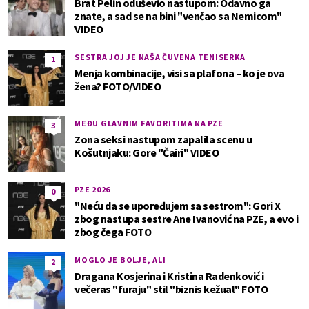
Brat Pelin oduševio nastupom: Odavno ga
znate, a sad se na bini "venčao sa Nemicom"
VIDEO
SESTRA JOJ JE NAŠA ČUVENA TENISERKA
1
Menja kombinacije, visi sa plafona – ko je ova
žena? FOTO/VIDEO
MEĐU GLAVNIM FAVORITIMA NA PZE
3
Zona seksi nastupom zapalila scenu u
Košutnjaku: Gore "Čairi" VIDEO
PZE 2026
0
"Neću da se upoređujem sa sestrom": Gori X
zbog nastupa sestre Ane Ivanović na PZE, a evo i
zbog čega FOTO
MOGLO JE BOLJE, ALI
2
Dragana Kosjerina i Kristina Radenković i
večeras "furaju" stil "biznis kežual" FOTO