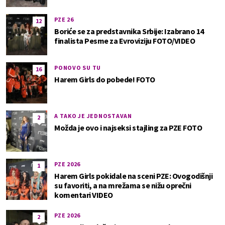
PZE 26
12
Boriće se za predstavnika Srbije: Izabrano 14
finalista Pesme za Evroviziju FOTO/VIDEO
PONOVO SU TU
16
Harem Girls do pobede! FOTO
A TAKO JE JEDNOSTAVAN
2
Možda je ovo i najseksi stajling za PZE FOTO
PZE 2026
1
Harem Girls pokidale na sceni PZE: Ovogodišnji
su favoriti, a na mrežama se nižu oprečni
komentari VIDEO
PZE 2026
2