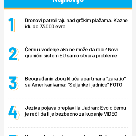
Dronovi patroliraju nad grčkim plažama: Kazne
idu do 73.000 evra
Čemu uvođenje ako ne može da radi? Novi
granični sistem EU samo stvara probleme
Beograđanin zbog ključa apartmana "zaratio"
sa Amerikankama: "Seljanke i jadnice" FOTO
Jeziva pojava preplaviila Jadran: Evo o čemu
je reč i da li je bezbedno za kupanje VIDEO