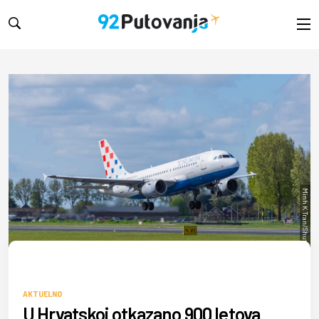
Minh K Tran/Shutterstock
AKTUELNO
U Hrvatskoj otkazano 900 letova