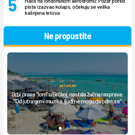
Haos na londonskom aerodromu: Požar pored
piste izazvao kolaps, očekuju se velika
kašnjena letova
Ne propustite
AKTUELNO
Srbi prave "lom" u Grčkoj, nastala žučna rasprava:
O
"Od jutra grmi muzika, ljudi ne mogu da odmore"