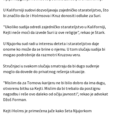
U Kaliforniji sudovi dozvoljavaju zajedničko starateljstvo, što
bi značilo da će i Holmsova i Kruz donositi odluke za Suri.
"Ukoliko sudija odredi zajedničko starateljstvo u Kaliforniji,
Kejti neće moći da izvede Suri iz ove religije", rekao je Stark.
U Njujorku sud radi u interesu deteta i starateljstvo daje
onome ko može da se brine o njemu. U tom slučaju sudija bi
mogao podrobnije da razmotri Kruzovu veru.
Stručnjaci u svakom slučaju smatraju da bi dugo suđenje
moglo da dovede do privatnog rešenja situacije.
"Mislim da za Tomovu karijeru ne bi bilo dobro da ima dugu,
otvorenu bitku sa Kejti. Mislim da bi trebalo da postignu
nagodbu i reše ovo daleko od očiju javnosti", rekao je advokat
Džoš Forman.
Kejti Holms je primećena juče kako šeta Njujorkom