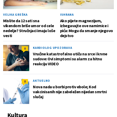
VELIKA GREŠKA
ISHRANA
Mislite da 12 sati sna
Ako pijete magnezijum,
vikendom briše umor od cele
izbegavajte ove namirnice i
nedelje? Stručnjaci imaju loše
pića: Mogu da smanje njegovo
vesti
dejstvo
KARDIOLOG UPOZORAVA
0
Vrućine katastrofalno utiču na srce i krvne
sudove: Ovi simptomi su alarm za hitnu
reakciju VIDEO
AKTUELNO
0
Nova nada u borbi protiv ebole; Kod
vakcinisanih nije zabeležen nijedan smrtni
slučaj
Kultura