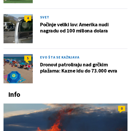
SVET
4
Počinje veliki lov: Amerika nudi
nagradu od 100 miliona dolara
EVO ŠTA SE KAŽNJAVA
5
Dronovi patroliraju nad grčkim
plažama: Kazne idu do 73.000 evra
Info
0