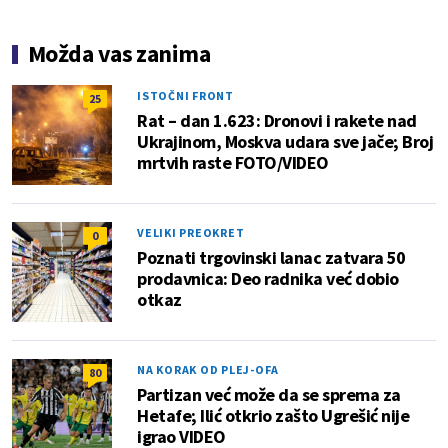
Možda vas zanima
ISTOČNI FRONT
25
Rat – dan 1.623: Dronovi i rakete nad
Ukrajinom, Moskva udara sve jače; Broj
mrtvih raste FOTO/VIDEO
VELIKI PREOKRET
0
Poznati trgovinski lanac zatvara 50
prodavnica: Deo radnika već dobio
otkaz
NA KORAK OD PLEJ-OFA
80
Partizan već može da se sprema za
Hetafe; Ilić otkrio zašto Ugrešić nije
igrao VIDEO