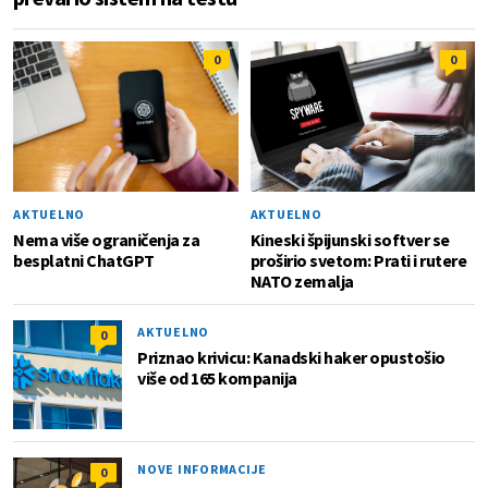
0
0
AKTUELNO
AKTUELNO
Nema više ograničenja za
Kineski špijunski softver se
besplatni ChatGPT
proširio svetom: Prati i rutere
NATO zemalja
AKTUELNO
0
Priznao krivicu: Kanadski haker opustošio
više od 165 kompanija
NOVE INFORMACIJE
0