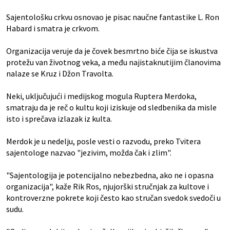
Sajentološku crkvu osnovao je pisac naučne fantastike L. Ron
Habard i smatra je crkvom.
Organizacija veruje da je čovek besmrtno biće čija se iskustva
protežu van životnog veka, a među najistaknutijim članovima
nalaze se Kruz i Džon Travolta.
Neki, uključujući i medijskog mogula Ruptera Merdoka,
smatraju da je reč o kultu koji iziskuje od sledbenika da misle
isto i sprečava izlazak iz kulta.
Merdok je u nedelju, posle vesti o razvodu, preko Tvitera
sajentologe nazvao "jezivim, možda čak i zlim".
"Sajentologija je potencijalno nebezbedna, ako ne i opasna
organizacija", kaže Rik Ros, njujorški stručnjak za kultove i
kontroverzne pokrete koji često kao stručan svedok svedoči u
sudu.