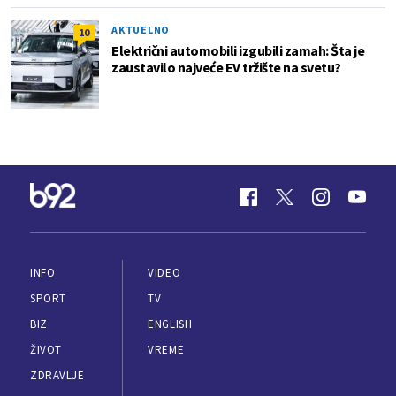
AKTUELNO
10
Električni automobili izgubili zamah: Šta je
zaustavilo najveće EV tržište na svetu?
INFO
VIDEO
SPORT
TV
BIZ
ENGLISH
ŽIVOT
VREME
ZDRAVLJE