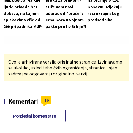
ISELJAVAJU: Na KiM
Bruka za brukom -
na pitanje o tzv.
ljude privode bez
stiže nam novi
Kosovu: Odjekuju
dokaza, na tajnim
udarac od "braće":
reči ukrajinskog
spiskovima više od
Crna Gora u vojnom
predsednika
200 pripadnika MUP
paktu protiv Srbije?!
Ovo je arhivirana verzija originalne stranice. Izvinjavamo
se ukoliko, usled tehničkih ograničenja, stranica i njen
sadržaj ne odgovaraju originalnoj verziji.
16
Komentari
Pogledaj komentare