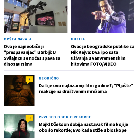
OPŠTA NAVALA
MUZIKA
Ovo je najneobičniji
Ovacije beogradske publike za
"prespavanjac" u Srbiji: U
Nik Kejva: Dva i po sata
Svilajncu se noćas spava sa
uživanja u vanvremenskim
dinosaursima
hitovima FOTO/VIDEO
NEOBIČNO
2
Da li je ovo najbizarniji film godine?; "Pljušte"
reakcije na društvenim mrežama
PRVI DEO OBORIO REKORDE
0
Majkl Džekson dobija nastavak filma koji je
oborio rekorde; Evo kada stiže u bioskope