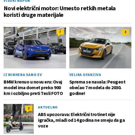
VISOKI NAPON
Novi električni motor: Umesto retkih metala
koristi druge materijale
7
3
IZ MINHENA SAMO EV
VELIKA OFANZIVA
BMW krenuo u novu eru: Ovaj
Sprema se navala: Peugeot
model ima domet preko 900
obećao 7 modela do 2030.
km i ozbiljno preti Tesli FOTO
godine!
AKTUELNO
2
ABS upozorava: Električni trotinet nije
igračka, mlađi od 14 godina ne smeju da ga
voze