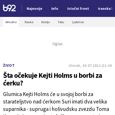
Najnovije
Info
Istočni front
Iranska kr
Nova vest
Aktuelno
Nauka
Istorija
Tabu
Ljubimac
ŽIVOT
Utorak, 03.07.2012.
11:30
Šta očekuje Kejti Holms u borbi za
ćerku?
Glumica Kejti Holms će u svojoj borbi za
starateljstvo nad ćerkom Suri imati dva velika
suparnika - supruga i holivudsku zvezdu Toma