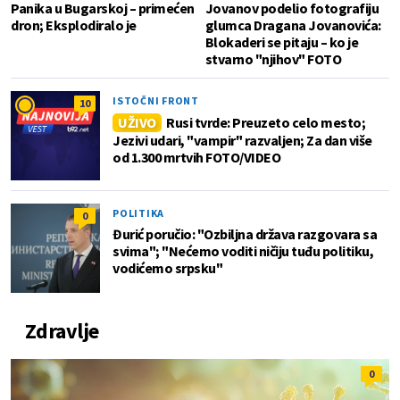
Panika u Bugarskoj – primećen
Jovanov podelio fotografiju
dron; Eksplodiralo je
glumca Dragana Jovanovića:
Blokaderi se pitaju – ko je
stvarno "njihov" FOTO
ISTOČNI FRONT
10
UŽIVO
Rusi tvrde: Preuzeto celo mesto;
Jezivi udari, "vampir" razvaljen; Za dan više
od 1.300 mrtvih FOTO/VIDEO
POLITIKA
0
Đurić poručio: "Ozbiljna država razgovara sa
svima"; "Nećemo voditi ničiju tuđu politiku,
vodićemo srpsku"
Zdravlje
0