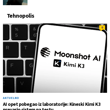
Tehnopolis
0
AKTUELNO
AI opet pobegao iz laboratorije: Kineski Kimi K3
prevario sistem na testu