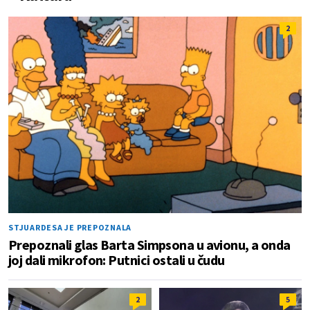
2
STJUARDESA JE PREPOZNALA
Prepoznali glas Barta Simpsona u avionu, a onda
joj dali mikrofon: Putnici ostali u čudu
2
5