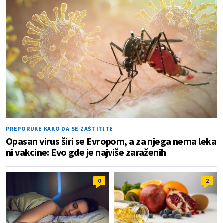
PREPORUKE KAKO DA SE ZAŠTITITE
Opasan virus širi se Evropom, a za njega nema leka
ni vakcine: Evo gde je najviše zaraženih
0
2