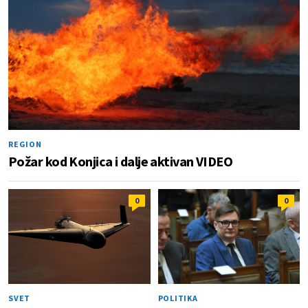
REGION
Požar kod Konjica i dalje aktivan VIDEO
0
0
SVET
POLITIKA