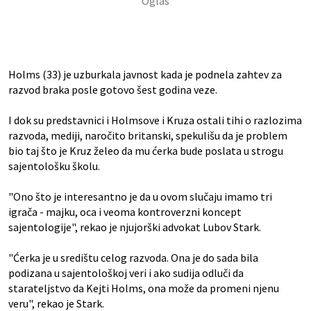
Holms (33) je uzburkala javnost kada je podnela zahtev za
razvod braka posle gotovo šest godina veze.
I dok su predstavnici i Holmsove i Kruza ostali tihi o razlozima
razvoda, mediji, naročito britanski, spekulišu da je problem
bio taj što je Kruz želeo da mu ćerka bude poslata u strogu
sajentološku školu.
"Ono što je interesantno je da u ovom slučaju imamo tri
igrača - majku, oca i veoma kontroverzni koncept
sajentologije", rekao je njujorški advokat Lubov Stark.
"Ćerka je u središtu celog razvoda. Ona je do sada bila
podizana u sajentološkoj veri i ako sudija odluči da
starateljstvo da Kejti Holms, ona može da promeni njenu
veru", rekao je Stark.