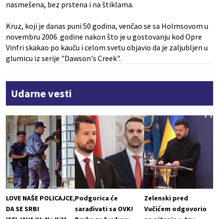
nasmešena, bez prstena i na štiklama.
Kruz, koji je danas puni 50 godina, venčao se sa Holmsovom u
novembru 2006. godine nakon što je u gostovanju kod Opre
Vinfri skakao po kauču i celom svetu objavio da je zaljubljen u
glumicu iz serije "Dawson's Creek".
Udarne vesti
LOVE NAŠE POLICAJCE,
Podgorica će
Zelenski pred
DA SE SRBI
sarađivati sa OVK!
Vučićem odgovorio