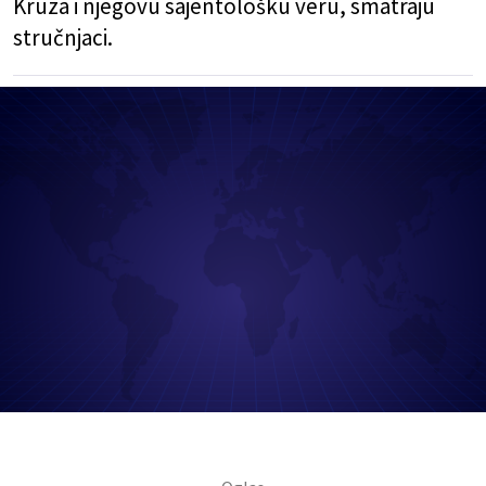
Kruza i njegovu sajentološku veru, smatraju
stručnjaci.