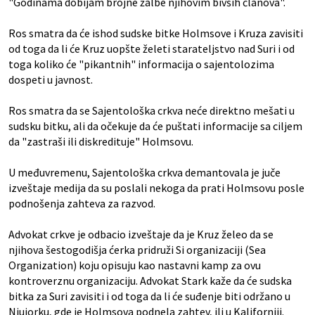
"Godinama dobijam brojne žalbe njihovim bivših članova".
Ros smatra da će ishod sudske bitke Holmsove i Kruza zavisiti
od toga da li će Kruz uopšte želeti starateljstvo nad Suri i od
toga koliko će "pikantnih" informacija o sajentolozima
dospeti u javnost.
Ros smatra da se Sajentološka crkva neće direktno mešati u
sudsku bitku, ali da očekuje da će puštati informacije sa ciljem
da "zastraši ili diskredituje" Holmsovu.
U međuvremenu, Sajentološka crkva demantovala je juče
izveštaje medija da su poslali nekoga da prati Holmsovu posle
podnošenja zahteva za razvod.
Advokat crkve je odbacio izveštaje da je Kruz želeo da se
njihova šestogodišja ćerka pridruži Si organizaciji (Sea
Organization) koju opisuju kao nastavni kamp za ovu
kontroverznu organizaciju. Advokat Stark kaže da će sudska
bitka za Suri zavisiti i od toga da li će suđenje biti održano u
Njujorku, gde je Holmsova podnela zahtev, ili u Kaliforniji.