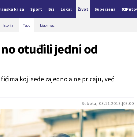
Iranska kriza
Sport
Biz
Lokal
Život
Superžena
92Puto
Istorija
Tabu
Ljubimac
no otuđili jedni od
afićima koji sede zajedno a ne pricaju, već
Subota, 03.11.2018.
08:00