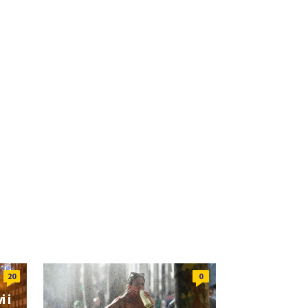
20
0
 i