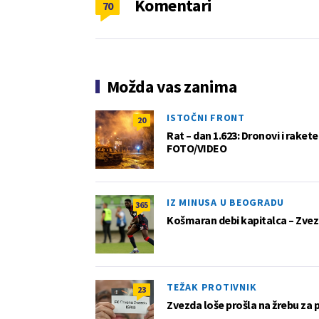
Komentari
70
Možda vas zanima
ISTOČNI FRONT
20
Rat – dan 1.623: Dronovi i raket
FOTO/VIDEO
IZ MINUSA U BEOGRADU
365
Košmaran debi kapitalca – Zvez
TEŽAK PROTIVNIK
23
Zvezda loše prošla na žrebu za 