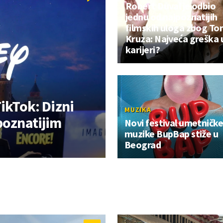
Robert Duval je odbio
jednu od najpoznatijih
filmskih uloga zbog T
Kruza: Najveća greška 
karijeri?
TikTok: Dizni
MUZIKA
poznatijim
Novi festival umetničk
muzike BupBap stiže u
Beograd