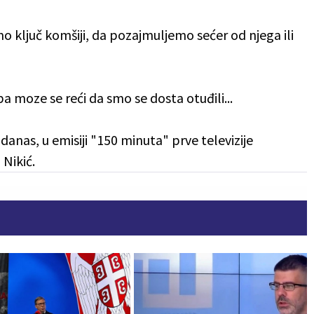
 ključ komšiji, da pozajmuljemo sećer od njega ili
a moze se reći da smo se dosta otuđili...
danas, u emisiji "150 minuta" prve televizije
Nikić.