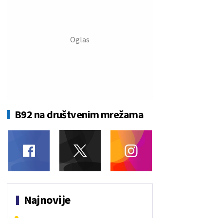
B92 na društvenim mrežama
Najnovije