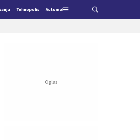
vanja
Tehnopolis
Automobili