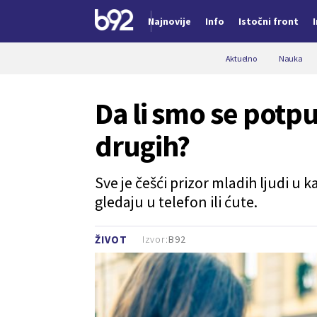
Najnovije
Info
Istočni front
Nova vest
Aktuelno
Nauka
Da li smo se potpu
drugih?
Sve je češći prizor mladih ljudi u k
gledaju u telefon ili ćute.
Izvor:
B92
ŽIVOT