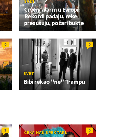
SVET
Crveni alarm u Evropi:
Rekordi padaju, reke
presušuju, požari bukte
0
0
SVET
Bibi rekao "ne" Trampu
3
0
ČEKA NAS SPEKTAKL