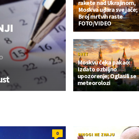
rakete nad Ukrajinom,
Moskva udara sve jače;
Broj mrtvih raste
FOTO/VIDEO
SVET
Moskvu čeka pakao:
Izdato ozbiljno
upozorenje; Oglasili se
ust
meteorolozi
0
MNOGI NE ZNAJU