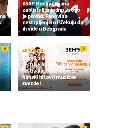
A$AP Rocky i Rijana
zablistali zajedno, a ovo
oma
je povod: Fanovi sa
u
nestrpljenjem iščekuju da
ih vide u Beogradu
0
0
AKTUELNO
Ekskluzivno na Zemun
festu: Film sa Kanskog
e
festivala; Stižu najveći
filmski hitovi i muzičke
zvezde!