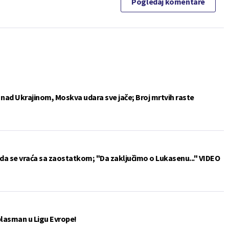
Pogledaj komentare
e nad Ukrajinom, Moskva udara sve jače; Broj mrtvih raste
da se vraća sa zaostatkom; "Da zaključimo o Lukasenu..." VIDEO
plasman u Ligu Evrope!