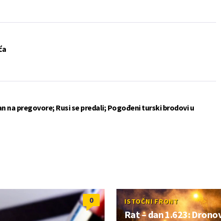
ća
an na pregovore; Rusi se predali; Pogođeni turski brodovi u
0
ISTOČNI FRONT
Rat – dan 1.623: Dronovi