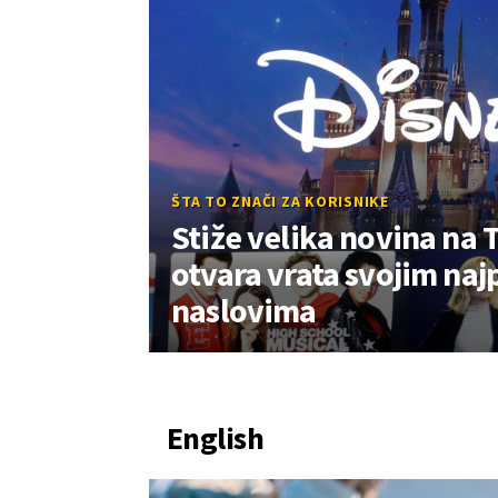
ŠTA TO ZNAČI ZA KORISNIKE
Stiže velika novina na 
otvara vrata svojim naj
naslovima
English