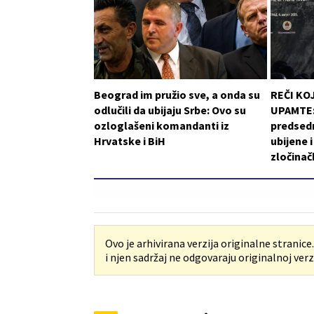
Beograd im pružio sve, a onda su
REČI KO
odlučili da ubijaju Srbe: Ovo su
UPAMTE: 
ozloglašeni komandanti iz
predsedn
Hrvatske i BiH
ubijene 
zločinač
Ovo je arhivirana verzija originalne stranice
i njen sadržaj ne odgovaraju originalnoj verzi