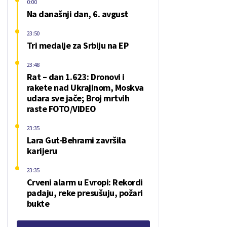
0:00
Na današnji dan, 6. avgust
23:50
Tri medalje za Srbiju na EP
23:48
Rat – dan 1.623: Dronovi i
rakete nad Ukrajinom, Moskva
udara sve jače; Broj mrtvih
raste FOTO/VIDEO
23:35
Lara Gut-Behrami završila
karijeru
23:35
Crveni alarm u Evropi: Rekordi
padaju, reke presušuju, požari
bukte