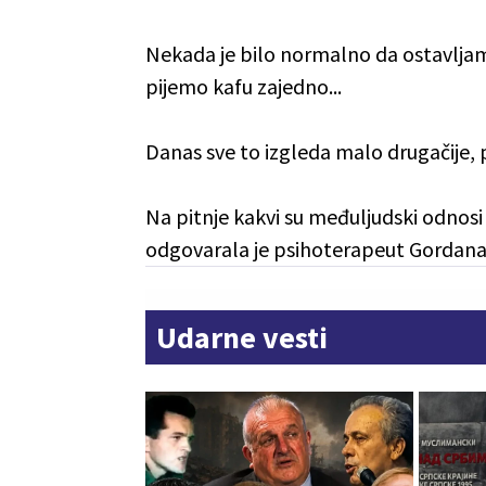
Nekada je bilo normalno da ostavljamo
pijemo kafu zajedno...
Danas sve to izgleda malo drugačije, p
Na pitnje kakvi su međuljudski odnosi 
odgovarala je psihoterapeut Gordana 
Udarne vesti