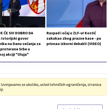
JE ĆE SVI DOBRO DA
Raspad i očaj u ZLF-u! Kostić
Istorijski govor
zakukao zbog prazne kase - pa
ika na Danu sećanja za
priznao izborni debakl! (VIDEO)
i proterane Srbe u
koj akciji "Oluja"
. Izvinjavamo se ukoliko, usled tehničkih ograničenja, stranica
ji.