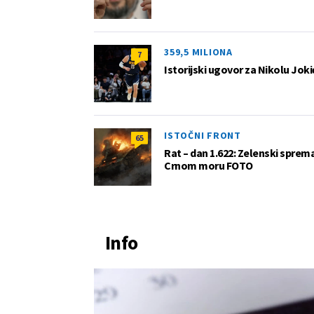
359,5 MILIONA
7
Istorijski ugovor za Nikolu Joki
ISTOČNI FRONT
65
Rat – dan 1.622: Zelenski sprem
Crnom moru FOTO
Info