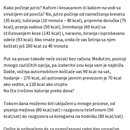
Kako počinje jutro? Kafom i kroasanom ili kašom na vodi sa
smutijem od povrća? Ne, jutro počinje od nameštanja kreveta
(35 kcal), tuširanja (10 minuta – 40 kcal), pripreme doručka (75
kcal), pranja sudova (50 kcal), šminkanja (60 kcal) sa
stilizovanjem kose (141 kcal) i, naravno, biranja i isprobavana
odeće (93 kcal). Ako imate psa, onda će vas šetnja sa njim
koštati još 200 kcal za 40 minuta.
Put na posao takođe neće ostati bez računa. Međutim, postoji
mnogo različitih opcija, pa izaberite onu koja vam je najbliža.
Dakle, vožnja automobilom koštaće vas 90 kcal na sat,
hodanje – 270 kcal, ali putovanje javnim prevozom je 70 kcal
ako sedite, a 120 kcal ako stojite.
Na šta trošimo kalorije preko dana?
Tokom dana možemo biti uključeni u mnoge procese, od
pisanja mejlova (80 kcal/sat) i razgovora telefonom (50
kcal/sat) do razgovora sa kolegama na hodniku (80 kcal/sat).
Opšte je prihvaćeno da za osmočasovni radni dan prosečan