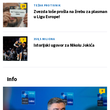
TEŽAK PROTIVNIK
23
Zvezda loše prošla na žrebu za plasman
u Ligu Evrope!
359,5 MILIONA
7
Istorijski ugovor za Nikolu Jokića
Info
0