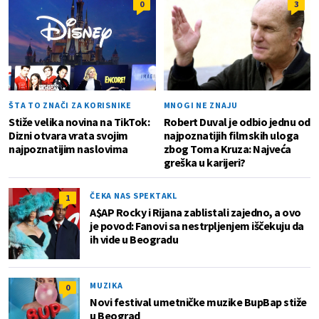
0
3
ŠTA TO ZNAČI ZA KORISNIKE
MNOGI NE ZNAJU
Stiže velika novina na TikTok:
Robert Duval je odbio jednu od
Dizni otvara vrata svojim
najpoznatijih filmskih uloga
najpoznatijim naslovima
zbog Toma Kruza: Najveća
greška u karijeri?
ČEKA NAS SPEKTAKL
1
A$AP Rocky i Rijana zablistali zajedno, a ovo
je povod: Fanovi sa nestrpljenjem iščekuju da
ih vide u Beogradu
MUZIKA
0
Novi festival umetničke muzike BupBap stiže
u Beograd