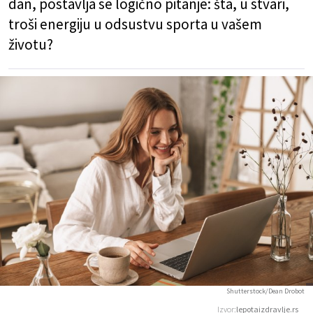
dan, postavlja se logično pitanje: šta, u stvari,
troši energiju u odsustvu sporta u vašem
životu?
Shutterstock/Dean Drobot
Izvor:
lepotaizdravlje.rs