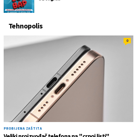
Tehnopolis
0
PROBIJENA ZAŠTITA
Veliki proizvođač telefona na "crnoj listi"