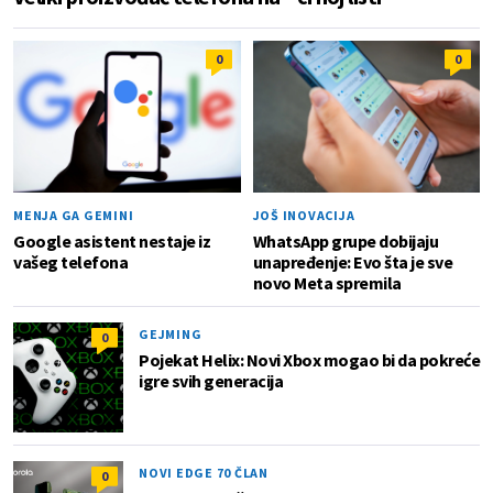
0
0
MENJA GA GEMINI
JOŠ INOVACIJA
Google asistent nestaje iz
WhatsApp grupe dobijaju
vašeg telefona
unapređenje: Evo šta je sve
novo Meta spremila
GEJMING
0
Pojekat Helix: Novi Xbox mogao bi da pokreće
igre svih generacija
NOVI EDGE 70 ČLAN
0