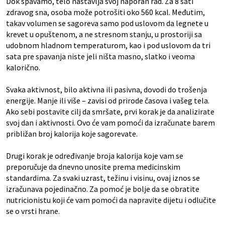
Dok spavamo, telo nastavlja svoj naporan rad. Za 8 sati
zdravog sna, osoba može potrošiti oko 560 kcal. Međutim,
takav volumen se sagoreva samo pod uslovom da legnete u
krevet u opuštenom, a ne stresnom stanju, u prostoriji sa
udobnom hladnom temperaturom, kao i pod uslovom da tri
sata pre spavanja niste jeli ništa masno, slatko i veoma
kalorično.
Svaka aktivnost, bilo aktivna ili pasivna, dovodi do trošenja
energije. Manje ili više – zavisi od prirode časova i vašeg tela.
Ako sebi postavite cilj da smršate, prvi korak je da analizirate
svoj dan i aktivnosti. Ovo će vam pomoći da izračunate barem
približan broj kalorija koje sagorevate.
Drugi korak je određivanje broja kalorija koje vam se
preporučuje da dnevno unosite prema medicinskim
standardima. Za svaki uzrast, težinu i visinu, ovaj iznos se
izračunava pojedinačno. Za pomoć je bolje da se obratite
nutricionistu koji će vam pomoći da napravite dijetu i odlučite
se o vrsti hrane.