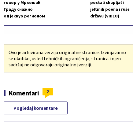
говор у Мркоњић
postali skupljači
Граду снажно
jeftinih poena i ruše
одјекнуо регионом
državu (VIDEO)
Ovo je arhivirana verzija originalne stranice. Izvinjavamo
se ukoliko, usled tehničkih ograničenja, stranica i njen
sadržaj ne odgovaraju originalnoj verziji.
2
Komentari
Pogledaj komentare