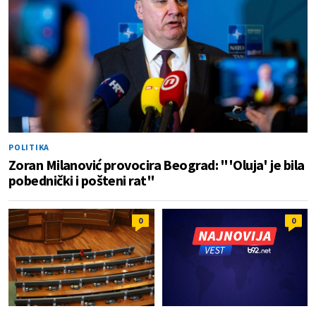
POLITIKA
Zoran Milanović provocira Beograd: "'Oluja' je bila
pobednički i pošteni rat"
0
0