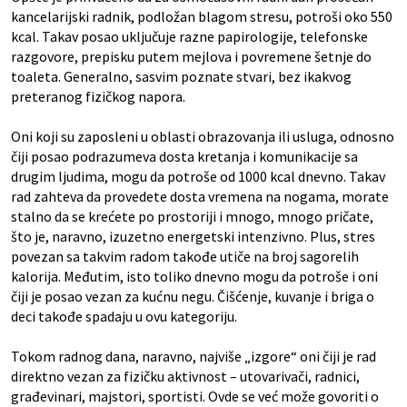
kancelarijski radnik, podložan blagom stresu, potroši oko 550
kcal. Takav posao uključuje razne papirologije, telefonske
razgovore, prepisku putem mejlova i povremene šetnje do
toaleta. Generalno, sasvim poznate stvari, bez ikakvog
preteranog fizičkog napora.
Oni koji su zaposleni u oblasti obrazovanja ili usluga, odnosno
čiji posao podrazumeva dosta kretanja i komunikacije sa
drugim ljudima, mogu da potroše od 1000 kcal dnevno. Takav
rad zahteva da provedete dosta vremena na nogama, morate
stalno da se krećete po prostoriji i mnogo, mnogo pričate,
što je, naravno, izuzetno energetski intenzivno. Plus, stres
povezan sa takvim radom takođe utiče na broj sagorelih
kalorija. Međutim, isto toliko dnevno mogu da potroše i oni
čiji je posao vezan za kućnu negu. Čišćenje, kuvanje i briga o
deci takođe spadaju u ovu kategoriju.
Tokom radnog dana, naravno, najviše „izgore“ oni čiji je rad
direktno vezan za fizičku aktivnost – utovarivači, radnici,
građevinari, majstori, sportisti. Ovde se već može govoriti o