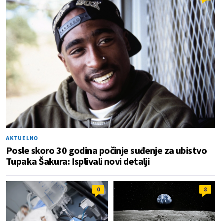
AKTUELNO
Posle skoro 30 godina počinje suđenje za ubistvo
Tupaka Šakura: Isplivali novi detalji
0
8