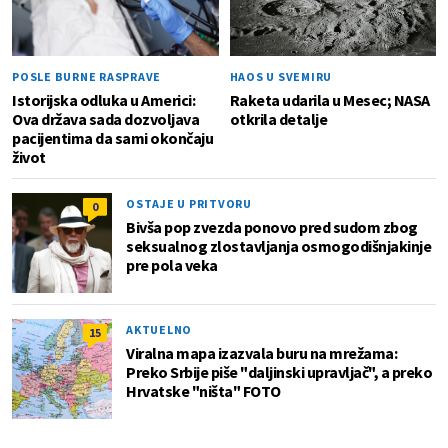
POSLE BURNE RASPRAVE
HAOS U SVEMIRU
Istorijska odluka u Americi:
Raketa udarila u Mesec; NASA
Ova država sada dozvoljava
otkrila detalje
pacijentima da sami okončaju
život
OSTAJE U PRITVORU
0
Bivša pop zvezda ponovo pred sudom zbog
seksualnog zlostavljanja osmogodišnjakinje
pre pola veka
AKTUELNO
15
Viralna mapa izazvala buru na mrežama:
Preko Srbije piše "daljinski upravljač", a preko
Hrvatske "ništa" FOTO