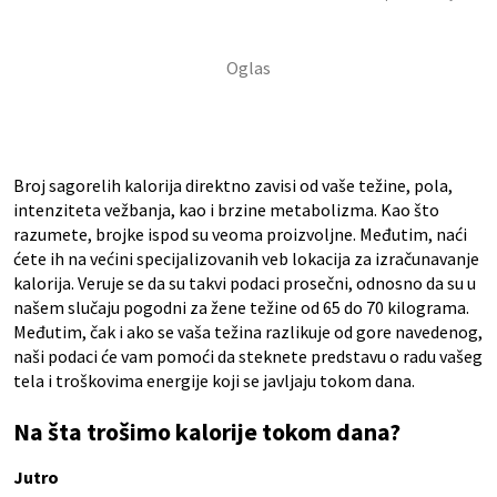
Broj sagorelih kalorija direktno zavisi od vaše težine, pola,
intenziteta vežbanja, kao i brzine metabolizma. Kao što
razumete, brojke ispod su veoma proizvoljne. Međutim, naći
ćete ih na većini specijalizovanih veb lokacija za izračunavanje
kalorija. Veruje se da su takvi podaci prosečni, odnosno da su u
našem slučaju pogodni za žene težine od 65 do 70 kilograma.
Međutim, čak i ako se vaša težina razlikuje od gore navedenog,
naši podaci će vam pomoći da steknete predstavu o radu vašeg
tela i troškovima energije koji se javljaju tokom dana.
Na šta trošimo kalorije tokom dana?
Jutro