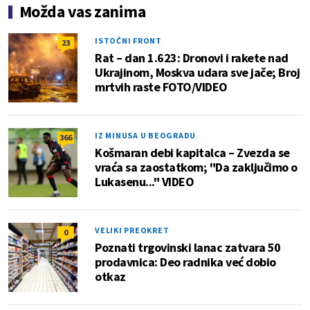
Možda vas zanima
ISTOČNI FRONT
23
Rat – dan 1.623: Dronovi i rakete nad
Ukrajinom, Moskva udara sve jače; Broj
mrtvih raste FOTO/VIDEO
IZ MINUSA U BEOGRADU
366
Košmaran debi kapitalca – Zvezda se
vraća sa zaostatkom; "Da zaključimo o
Lukasenu..." VIDEO
VELIKI PREOKRET
0
Poznati trgovinski lanac zatvara 50
prodavnica: Deo radnika već dobio
otkaz