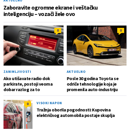
AKTUELNO
Zaboravite ogromne ekrane i veštačku
inteligenciju – vozači žele ovo
0
0
ZANIMLJIVOSTI
AKTUELNO
Ako utišavate radio dok
Posle 30 godina Toyota se
parkirate, postoji veoma
odriče tehnologije koja je
dobar razlog za to
promenila auto-industriju
VISOKI NAPON
0
Tražnja oborila pogodnosti: Kupovina
električnog automobila postaje skuplja