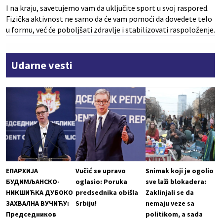
I na kraju, savetujemo vam da uključite sport u svoj raspored.
Fizička aktivnost ne samo da će vam pomoći da dovedete telo
u formu, već će poboljšati zdravlje i stabilizovati raspoloženje.
Udarne vesti
ЕПАРХИЈА
Vučić se upravo
Snimak koji je ogolio
БУДИМЉАНСКО-
oglasio: Poruka
sve laži blokadera:
НИКШИЋКА ДУБОКО
predsednika obišla
Zaklinjali se da
ЗАХВАЛНА ВУЧИЋУ:
Srbiju!
nemaju veze sa
Председников
politikom, a sada