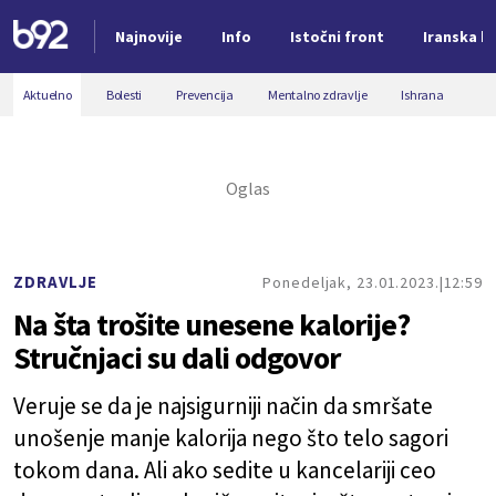
Najnovije
Info
Istočni front
Iranska kr
Nova vest
Aktuelno
Bolesti
Prevencija
Mentalno zdravlje
Ishrana
ZDRAVLJE
Ponedeljak, 23.01.2023.
12:59
Na šta trošite unesene kalorije?
Stručnjaci su dali odgovor
Veruje se da je najsigurniji način da smršate
unošenje manje kalorija nego što telo sagori
tokom dana. Ali ako sedite u kancelariji ceo