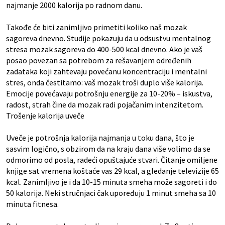
najmanje 2000 kalorija po radnom danu.
Takođe će biti zanimljivo primetiti koliko naš mozak
sagoreva dnevno. Studije pokazuju da u odsustvu mentalnog
stresa mozak sagoreva do 400-500 kcal dnevno. Ako je vaš
posao povezan sa potrebom za rešavanjem određenih
zadataka koji zahtevaju povećanu koncentraciju i mentalni
stres, onda čestitamo: vaš mozak troši duplo više kalorija.
Emocije povećavaju potrošnju energije za 10-20% – iskustva,
radost, strah čine da mozak radi pojačanim intenzitetom.
Trošenje kalorija uveče
Uveče je potrošnja kalorija najmanja u toku dana, što je
sasvim logično, s obzirom da na kraju dana više volimo da se
odmorimo od posla, radeći opuštajuće stvari. Čitanje omiljene
knjige sat vremena koštaće vas 29 kcal, a gledanje televizije 65
kcal. Zanimljivo je i da 10-15 minuta smeha može sagoreti i do
50 kalorija. Neki stručnjaci čak upoređuju 1 minut smeha sa 10
minuta fitnesa.