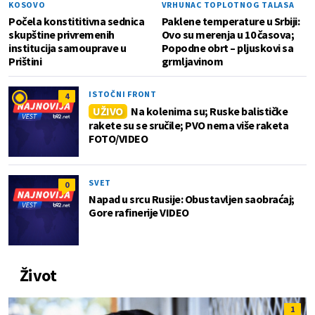
KOSOVO
VRHUNAC TOPLOTNOG TALASA
Počela konstititivna sednica
Paklene temperature u Srbiji:
skupštine privremenih
Ovo su merenja u 10 časova;
institucija samouprave u
Popodne obrt – pljuskovi sa
Prištini
grmljavinom
ISTOČNI FRONT
4
UŽIVO
Na kolenima su; Ruske balističke
rakete su se sručile; PVO nema više raketa
FOTO/VIDEO
SVET
0
Napad u srcu Rusije: Obustavljen saobraćaj;
Gore rafinerije VIDEO
Život
1