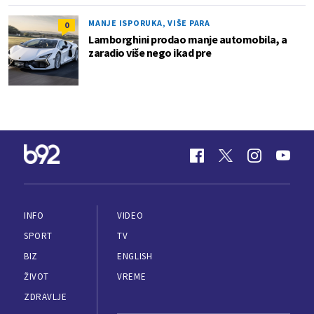
MANJE ISPORUKA, VIŠE PARA
0
Lamborghini prodao manje automobila, a
zaradio više nego ikad pre
INFO
VIDEO
SPORT
TV
BIZ
ENGLISH
ŽIVOT
VREME
ZDRAVLJE