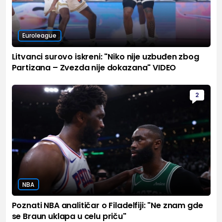
Euroleague
Litvanci surovo iskreni: "Niko nije uzbuđen zbog
Partizana – Zvezda nije dokazana" VIDEO
2
NBA
Poznati NBA analitičar o Filadelfiji: "Ne znam gde
se Braun uklapa u celu priču"