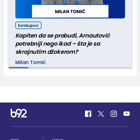
Evrokupovi
Kapiten da se probudi, Arnautović
potrebniji nego ikad – šta je sa
skrajnutim džokerom?
Milan Tomić