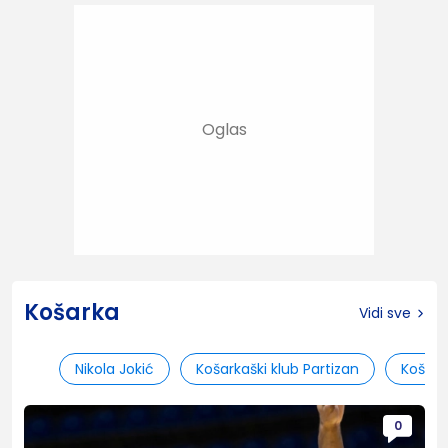
Košarka
Vidi sve
Nikola Jokić
Košarkaški klub Partizan
Košark
0