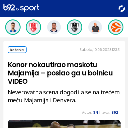
Subota, 10.06.2023.
23:31
Košarka
Konor nokautirao maskotu
Majamija – poslao ga u bolnicu
VIDEO
Neverovatna scena dogodila se na trećem
meču Majamija i Denvera.
Autor:
SN
| Izvor:
B92