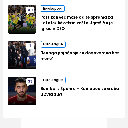
Evrokupovi
40
Partizan već može da se sprema za
Hetafe; Ilić otkrio zašto Ugrešić nije
igrao VIDEO
Euroleague
1
"Mnoga pojačanja su dogovorena bez
mene"
Euroleague
33
Bomba iz Španije – Kampaco se vraća
u Zvezdu?!