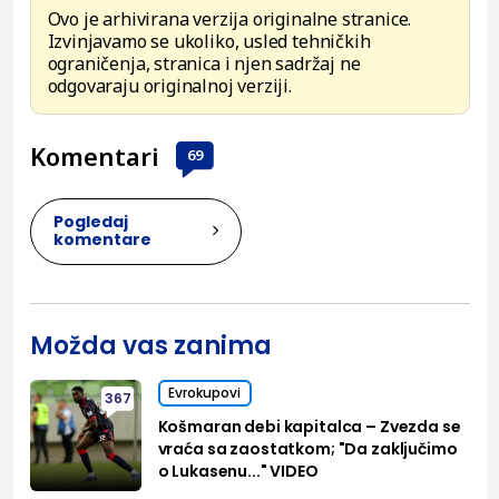
Ovo je arhivirana verzija originalne stranice.
Izvinjavamo se ukoliko, usled tehničkih
ograničenja, stranica i njen sadržaj ne
odgovaraju originalnoj verziji.
Komentari
69
Pogledaj
komentare
Možda vas zanima
Evrokupovi
367
Košmaran debi kapitalca – Zvezda se
vraća sa zaostatkom; "Da zaključimo
o Lukasenu..." VIDEO