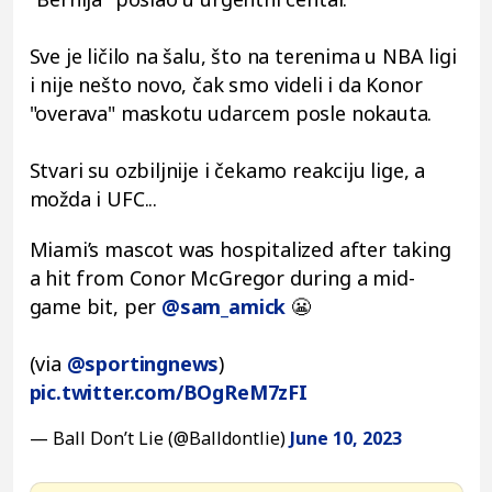
Sve je ličilo na šalu, što na terenima u NBA ligi
i nije nešto novo, čak smo videli i da Konor
"overava" maskotu udarcem posle nokauta.
Stvari su ozbiljnije i čekamo reakciju lige, a
možda i UFC...
Miami’s mascot was hospitalized after taking
a hit from Conor McGregor during a mid-
game bit, per
@sam_amick
😬
(via
@sportingnews
)
pic.twitter.com/BOgReM7zFI
— Ball Don’t Lie (@Balldontlie)
June 10, 2023