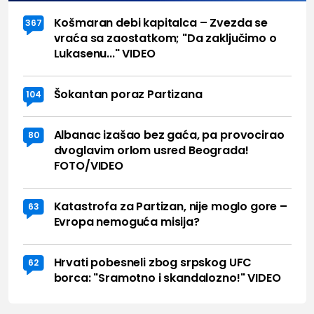
Košmaran debi kapitalca – Zvezda se
367
vraća sa zaostatkom; "Da zaključimo o
Lukasenu..." VIDEO
Šokantan poraz Partizana
104
Albanac izašao bez gaća, pa provocirao
80
dvoglavim orlom usred Beograda!
FOTO/VIDEO
Katastrofa za Partizan, nije moglo gore –
63
Evropa nemoguća misija?
Hrvati pobesneli zbog srpskog UFC
62
borca: "Sramotno i skandalozno!" VIDEO