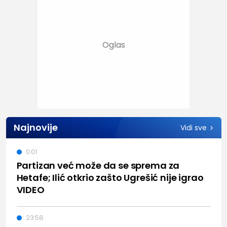
Najnovije
Vidi sve
0:01
Partizan već može da se sprema za
Hetafe; Ilić otkrio zašto Ugrešić nije igrao
VIDEO
23:58