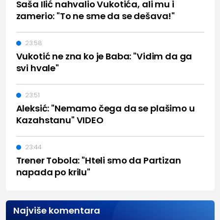
Saša Ilić nahvalio Vukotića, ali mu i
zamerio: "To ne sme da se dešava!"
23:58
Vukotić ne zna ko je Baba: "Vidim da ga
svi hvale"
23:51
Aleksić: "Nemamo čega da se plašimo u
Kazahstanu" VIDEO
23:44
Trener Tobola: "Hteli smo da Partizan
napada po krilu"
Najviše komentara