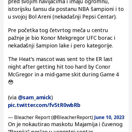
pred svojim navijačima i imaju ogromnu,
istorijsku šansu da postanu NBA šampioni i to
u svojoj Bol Areni (nekadašnji Pepsi Centar).
Pre početka tog četvrtog meča u centru
pažnje je bio Konor Mekgregor UFC borac i
nekadašnji šampion lake i pero kategorije.
The Heat's mascot was sent to the ER last
night after getting hit too hard by Conor
McGregor in a mid-game skit during Game 4
😳
(via
@sam_amick
)
pic.twitter.com/fv5tR0wbRb
— Bleacher Report (@BleacherReport)
June 10, 2023
On je nokautirao maskotu Majamija i čuvenog
"Bernija" poslao u urgentni centar.