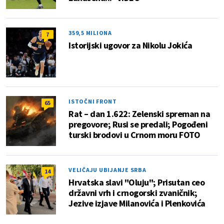
359,5 MILIONA
7
Istorijski ugovor za Nikolu Jokića
ISTOČNI FRONT
65
Rat – dan 1.622: Zelenski spreman na
pregovore; Rusi se predali; Pogođeni
turski brodovi u Crnom moru FOTO
VELIČAJU UBIJANJE SRBA
14
Hrvatska slavi "Oluju"; Prisutan ceo
državni vrh i crnogorski zvaničnik;
Jezive izjave Milanovića i Plenkovića