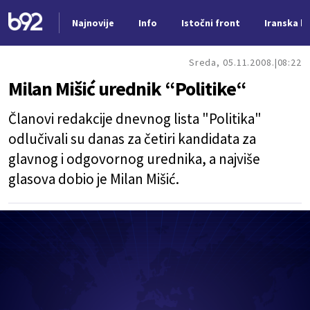
Najnovije
Info
Istočni front
Iranska kr
Nova vest
Sreda, 05.11.2008.
08:22
Milan Mišić urednik “Politike“
Članovi redakcije dnevnog lista "Politika"
odlučivali su danas za četiri kandidata za
glavnog i odgovornog urednika, a najviše
glasova dobio je Milan Mišić.