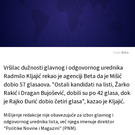
Izvor:
Beta
Vršilac dužnosti glavnog i odgovornog urednika
Radmilo Kljajić rekao je agenciji Beta da je Mišić
dobio 57 glasaova. "Ostali kandidati na listi, Žarko
Rakić i Dragan Bujošević, dobili su po 42 glasa, dok
je Rajko Đurić dobio četiri glasa", kazao je Kljajić.
Mišljenje redakcije nije obavezujuće za izbor glavnog i
odgovornog urednika lista, već njega imenuje direktor
"Politike Novine i Magazini" (PNM).