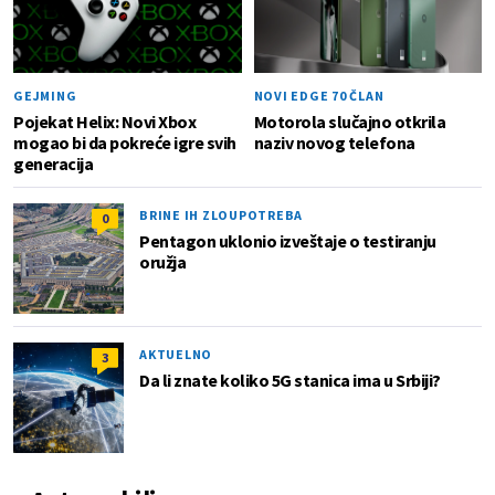
GEJMING
NOVI EDGE 70 ČLAN
Pojekat Helix: Novi Xbox
Motorola slučajno otkrila
mogao bi da pokreće igre svih
naziv novog telefona
generacija
BRINE IH ZLOUPOTREBA
0
Pentagon uklonio izveštaje o testiranju
oružja
AKTUELNO
3
Da li znate koliko 5G stanica ima u Srbiji?