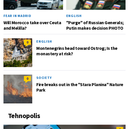
FEAR IN MADRID
ENGLISH
Will Morocco take over Ceuta
"Purge" of Russian Generals;
and Melilla?
Putin makes decision PHOTO
ENGLISH
0
Montenegrins head toward Ostrog; Is the
monastery at risk?
SOCIETY
0
Fire breaks out in the "Stara Planina" Nature
Park
Tehnopolis