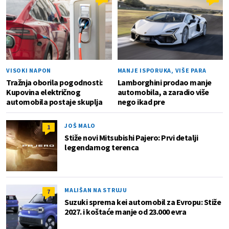
VISOKI NAPON
MANJE ISPORUKA, VIŠE PARA
Tražnja oborila pogodnosti:
Lamborghini prodao manje
Kupovina električnog
automobila, a zaradio više
automobila postaje skuplja
nego ikad pre
JOŠ MALO
1
Stiže novi Mitsubishi Pajero: Prvi detalji
legendarnog terenca
MALIŠAN NA STRUJU
7
Suzuki sprema kei automobil za Evropu: Stiže
2027. i koštaće manje od 23.000 evra