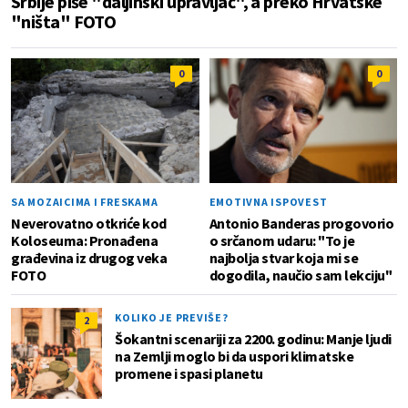
Srbije piše "daljinski upravljač", a preko Hrvatske
"ništa" FOTO
0
0
SA MOZAICIMA I FRESKAMA
EMOTIVNA ISPOVEST
Neverovatno otkriće kod
Antonio Banderas progovorio
Koloseuma: Pronađena
o srčanom udaru: "To je
građevina iz drugog veka
najbolja stvar koja mi se
FOTO
dogodila, naučio sam lekciju"
KOLIKO JE PREVIŠE?
2
Šokantni scenariji za 2200. godinu: Manje ljudi
na Zemlji moglo bi da uspori klimatske
promene i spasi planetu