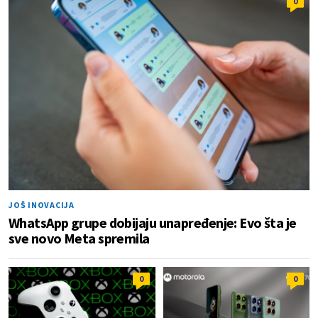
0
JOŠ INOVACIJA
WhatsApp grupe dobijaju unapređenje: Evo šta je
sve novo Meta spremila
0
0