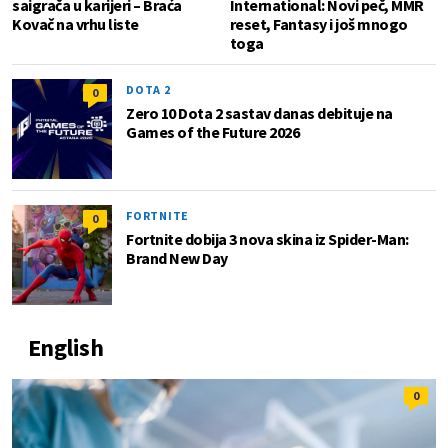
saigrača u karijeri – Braća
International: Novi peč, MMR
Kovač na vrhu liste
reset, Fantasy i još mnogo
toga
DOTA 2
0
Zero 10 Dota 2 sastav danas debituje na
Games of the Future 2026
FORTNITE
0
Fortnite dobija 3 nova skina iz Spider-Man:
Brand New Day
English
0