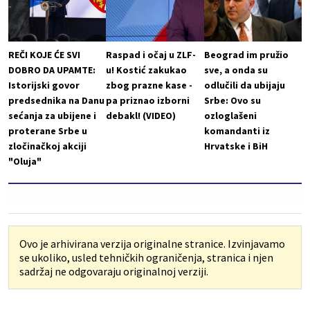
REČI KOJE ĆE SVI
Raspad i očaj u ZLF-
Beograd im pružio
DOBRO DA UPAMTE:
u! Kostić zakukao
sve, a onda su
Istorijski govor
zbog prazne kase -
odlučili da ubijaju
predsednika na Danu
pa priznao izborni
Srbe: Ovo su
sećanja za ubijene i
debakl! (VIDEO)
ozloglašeni
proterane Srbe u
komandanti iz
zločinačkoj akciji
Hrvatske i BiH
"Oluja"
Ovo je arhivirana verzija originalne stranice. Izvinjavamo
se ukoliko, usled tehničkih ograničenja, stranica i njen
sadržaj ne odgovaraju originalnoj verziji.