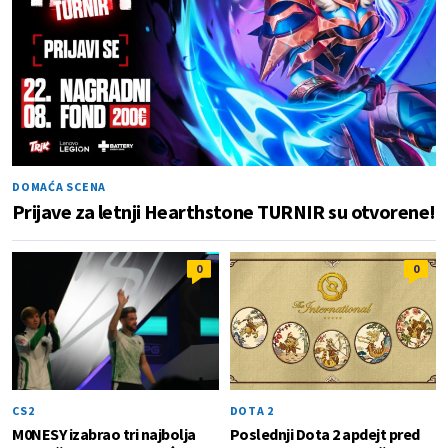
DOMAĆA SCENA
Prijave za letnji Hearthstone TURNIR su otvorene!
0
0
CS2
DOTA 2
M0NESY izabrao tri najbolja
Poslednji Dota 2 apdejt pred