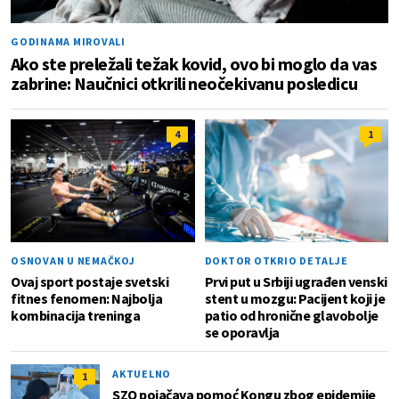
GODINAMA MIROVALI
Ako ste preležali težak kovid, ovo bi moglo da vas
zabrine: Naučnici otkrili neočekivanu posledicu
4
1
OSNOVAN U NEMAČKOJ
DOKTOR OTKRIO DETALJE
Ovaj sport postaje svetski
Prvi put u Srbiji ugrađen venski
fitnes fenomen: Najbolja
stent u mozgu: Pacijent koji je
kombinacija treninga
patio od hronične glavobolje
se oporavlja
AKTUELNO
1
SZO pojačava pomoć Kongu zbog epidemije