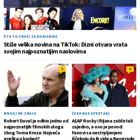
ŠTA TO ZNAČI ZA KORISNIKE
Stiže velika novina na TikTok: Dizni otvara vrata
svojim najpoznatijim naslovima
3
0
MNOGI NE ZNAJU
ČEKA NAS SPEKTAKL
Robert Duval je odbio jednu od
A$AP Rocky i Rijana zablistali
najpoznatijih filmskih uloga
zajedno, a ovo je povod:
zbog Toma Kruza: Najveća
Fanovi sa nestrpljenjem
greška u karijeri?
iščekuju da ih vide u Beogradu