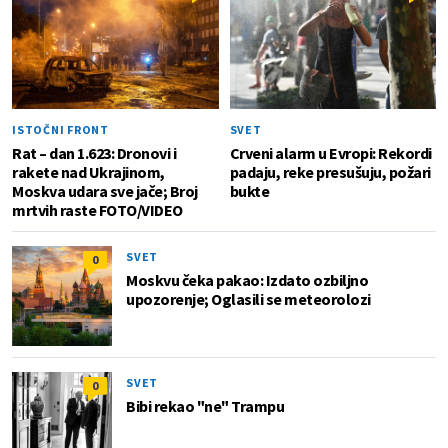
ISTOČNI FRONT
SVET
Rat – dan 1.623: Dronovi i
Crveni alarm u Evropi: Rekordi
rakete nad Ukrajinom,
padaju, reke presušuju, požari
Moskva udara sve jače; Broj
bukte
mrtvih raste FOTO/VIDEO
SVET
0
Moskvu čeka pakao: Izdato ozbiljno
upozorenje; Oglasili se meteorolozi
SVET
0
Bibi rekao "ne" Trampu