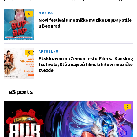
MUZIKA
0
Novi festival umetničke muzike BupBap stiže
u Beograd
AKTUELNO
0
Ekskluzivno na Zemun festu: Film sa Kanskog
festivala; Stižu najveći filmski hitovi i muzičke
zvezde!
eSports
0