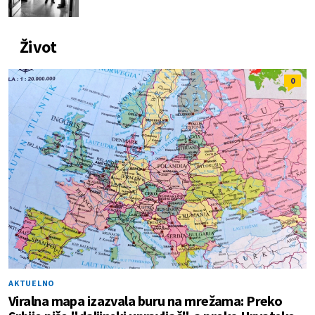
Život
0
AKTUELNO
Viralna mapa izazvala buru na mrežama: Preko