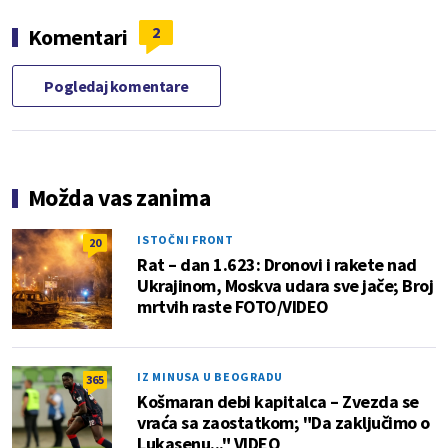
2
Komentari
Pogledaj komentare
Možda vas zanima
ISTOČNI FRONT
20
Rat – dan 1.623: Dronovi i rakete nad
Ukrajinom, Moskva udara sve jače; Broj
mrtvih raste FOTO/VIDEO
IZ MINUSA U BEOGRADU
365
Košmaran debi kapitalca – Zvezda se
vraća sa zaostatkom; "Da zaključimo o
Lukasenu..." VIDEO