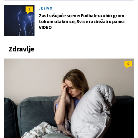
JEZIVO
3
Zastrašujuće scene: Fudbalera ubio grom
tokom utakmice; Svi se razbežali u panici
VIDEO
Zdravlje
0