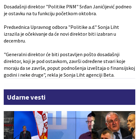
Dosadašnji direktor "Politike PNM" Srđan Janićijević podneo
je ostavku na tu funkciju početkom oktobra.
Predsednica Upravnog odbora "Politike a.d." Sonja Liht
izrazila je očekivanje da će novi direktor biti izabran u
decembru.
"Generalni direktor će biti postavljen pošto dosadašnji
direktor, koji je pod ostavkom, završi određene stvari koje
moraju da se završe, poput podnošenja izveštaja o finansijskoj
godini i neke druge", rekla je Sonja Liht agenciji Beta.
Udarne vesti