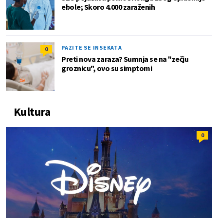
ebole; Skoro 4.000 zaraženih
PAZITE SE INSEKATA
0
Preti nova zaraza? Sumnja se na "zečju
groznicu", ovo su simptomi
Kultura
0