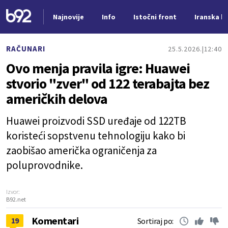
Najnovije
Info
Istočni front
Iranska kr
Nova vest
RAČUNARI
25.5.2026.
12:40
Ovo menja pravila igre: Huawei
stvorio "zver" od 122 terabajta bez
američkih delova
Huawei proizvodi SSD uređaje od 122TB
koristeći sopstvenu tehnologiju kako bi
zaobišao američka ograničenja za
poluprovodnike.
Izvor:
B92.net
Komentari
19
Sortiraj po: