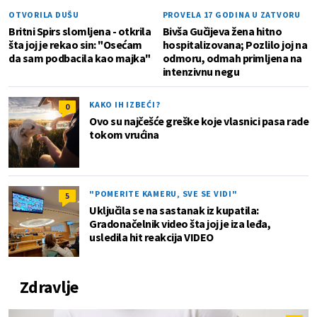
OTVORILA DUŠU
PROVELA 17 GODINA U ZATVORU
Britni Spirs slomljena - otkrila
Bivša Gučijeva žena hitno
šta joj je rekao sin: "Osećam
hospitalizovana; Pozlilo joj na
da sam podbacila kao majka"
odmoru, odmah primljena na
intenzivnu negu
KAKO IH IZBEĆI?
0
Ovo su najčešće greške koje vlasnici pasa rade
tokom vrućina
"POMERITE KAMERU, SVE SE VIDI"
5
Uključila se na sastanak iz kupatila:
Gradonačelnik video šta joj je iza leđa,
usledila hit reakcija VIDEO
Zdravlje