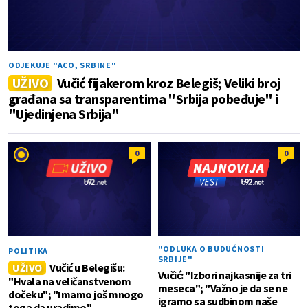
ODJEKUJE "ACO, SRBINE"
UŽIVO
Vučić fijakerom kroz Belegiš; Veliki broj
građana sa transparentima "Srbija pobeđuje" i
"Ujedinjena Srbija"
0
0
"ODLUKA O BUDUĆNOSTI
POLITIKA
SRBIJE"
UŽIVO
Vučić u Belegišu:
Vučić: "Izbori najkasnije za tri
"Hvala na veličanstvenom
meseca"; "Važno je da se ne
dočeku"; "Imamo još mnogo
igramo sa sudbinom naše
toga da uradimo"