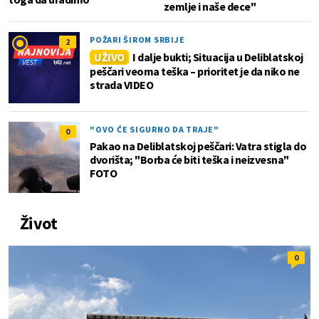
zemlje i naše dece"
POŽARI ŠIROM SRBIJE
2
UŽIVO
I dalje bukti; Situacija u Deliblatskoj
peščari veoma teška – prioritet je da niko ne
strada VIDEO
"OVO ĆE SIGURNO DA TRAJE"
0
Pakao na Deliblatskoj peščari: Vatra stigla do
dvorišta; "Borba će biti teška i neizvesna"
FOTO
Život
0