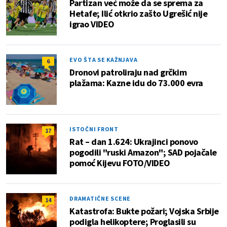
Partizan već može da se sprema za
Hetafe; Ilić otkrio zašto Ugrešić nije
igrao VIDEO
EVO ŠTA SE KAŽNJAVA
6
Dronovi patroliraju nad grčkim
plažama: Kazne idu do 73.000 evra
ISTOČNI FRONT
17
Rat – dan 1.624: Ukrajinci ponovo
pogodili "ruski Amazon"; SAD pojačale
pomoć Kijevu FOTO/VIDEO
DRAMATIČNE SCENE
14
Katastrofa: Bukte požari; Vojska Srbije
podigla helikoptere; Proglasili su