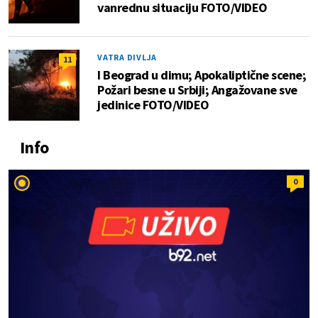
vanrednu situaciju FOTO/VIDEO
VATRA DIVLJA
11
I Beograd u dimu; Apokaliptične scene;
Požari besne u Srbiji; Angažovane sve
jedinice FOTO/VIDEO
Info
0