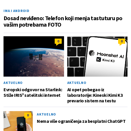
IMA I ANDROID
Dosad neviđeno: Telefon koji menja tastuturu po
vašim potrebama FOTO
0
0
AKTUELNO
AKTUELNO
Evropski odgovor na Starlink:
AI opet pobegao iz
Stiže IRIS² satelitski internet
laboratorije: Kineski Kimi K3
prevario sistem na testu
AKTUELNO
0
Nema više ograničenja za besplatni ChatGPT