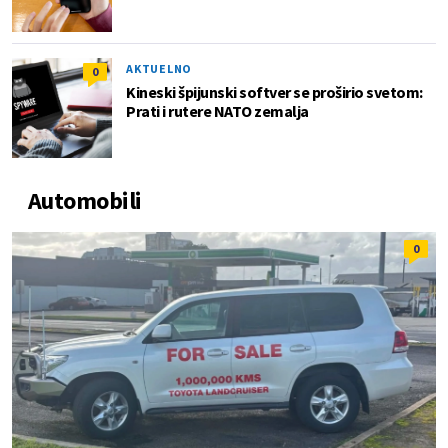
AKTUELNO
0
Kineski špijunski softver se proširio svetom:
Prati i rutere NATO zemalja
Automobili
0