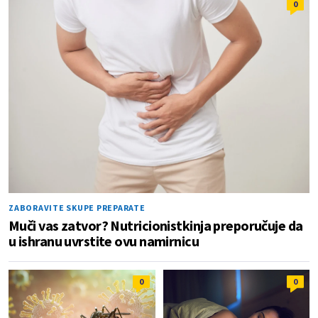
0
ZABORAVITE SKUPE PREPARATE
Muči vas zatvor? Nutricionistkinja preporučuje da
u ishranu uvrstite ovu namirnicu
0
0