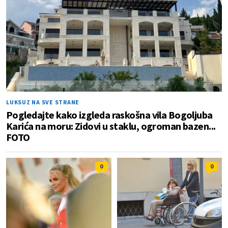
LUKSUZ NA SVE STRANE
Pogledajte kako izgleda raskošna vila Bogoljuba
Karića na moru: Zidovi u staklu, ogroman bazen...
FOTO
0
0