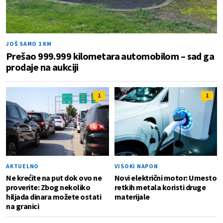
JOŠ SAMO 1 KM
Prešao 999.999 kilometara automobilom – sad ga
prodaje na aukciji
1
1
AKTUELNO
VISOKI NAPON
Ne krećite na put dok ovo ne
Novi električni motor: Umesto
proverite: Zbog nekoliko
retkih metala koristi druge
hiljada dinara možete ostati
materijale
na granici