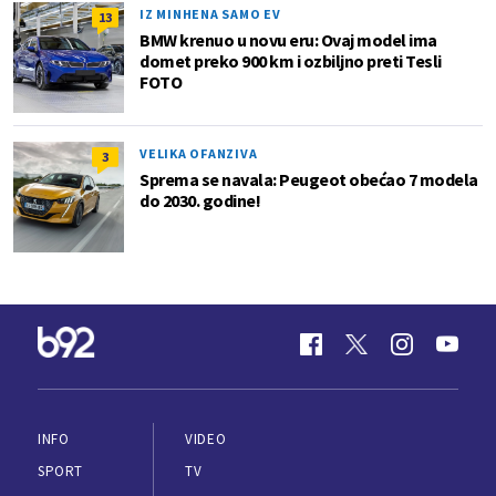
IZ MINHENA SAMO EV
13
BMW krenuo u novu eru: Ovaj model ima
domet preko 900 km i ozbiljno preti Tesli
FOTO
VELIKA OFANZIVA
3
Sprema se navala: Peugeot obećao 7 modela
do 2030. godine!
INFO
VIDEO
SPORT
TV