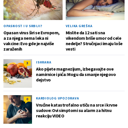
OPASNOST I U SRBIJI?
VELIKA GREŠKA
Opasan virus širi se Evropom,
Mislite da 12 sati sna
a za njega nema leka ni
vikendom briše umor od cele
vakcine: Evo gde je najviše
nedelje? Stručnjaci imaju loše
zaraženih
vesti
ISHRANA
3
Ako pijete magnezijum, izbegavajte ove
namirnice i pića: Mogu da smanje njegovo
dejstvo
KARDIOLOG UPOZORAVA
0
Vrućine katastrofalno utiču na srce i krvne
sudove: Ovi simptomi su alarm za hitnu
reakciju VIDEO