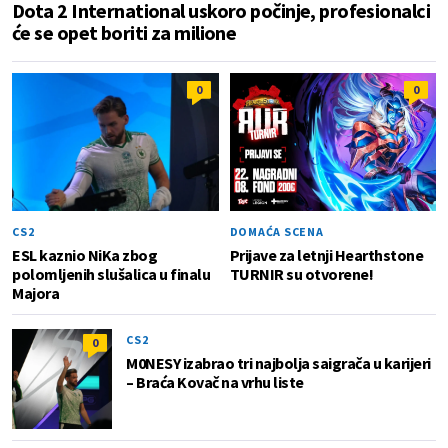
Dota 2 International uskoro počinje, profesionalci
će se opet boriti za milione
0
0
CS2
DOMAĆA SCENA
ESL kaznio NiKa zbog
Prijave za letnji Hearthstone
polomljenih slušalica u finalu
TURNIR su otvorene!
Majora
CS2
0
M0NESY izabrao tri najbolja saigrača u karijeri
– Braća Kovač na vrhu liste