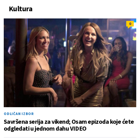
Kultura
0
ODLIČAN IZBOR
Savršena serija za vikend; Osam epizoda koje ćete
odgledati u jednom dahu VIDEO