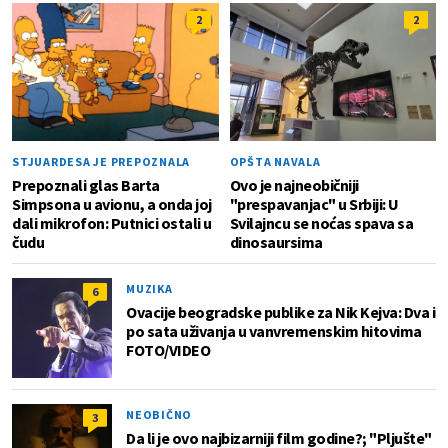
2
2
STJUARDESA JE PREPOZNALA
OPŠTA NAVALA
Prepoznali glas Barta
Ovo je najneobičniji
Simpsona u avionu, a onda joj
"prespavanjac" u Srbiji: U
dali mikrofon: Putnici ostali u
Svilajncu se noćas spava sa
čudu
dinosaursima
MUZIKA
6
Ovacije beogradske publike za Nik Kejva: Dva i
po sata uživanja u vanvremenskim hitovima
FOTO/VIDEO
NEOBIČNO
3
Da li je ovo najbizarniji film godine?; "Pljušte"