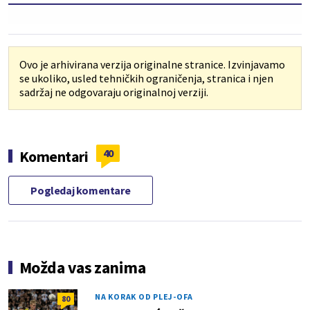
Ovo je arhivirana verzija originalne stranice. Izvinjavamo
se ukoliko, usled tehničkih ograničenja, stranica i njen
sadržaj ne odgovaraju originalnoj verziji.
40
Komentari
Pogledaj komentare
Možda vas zanima
NA KORAK OD PLEJ-OFA
80