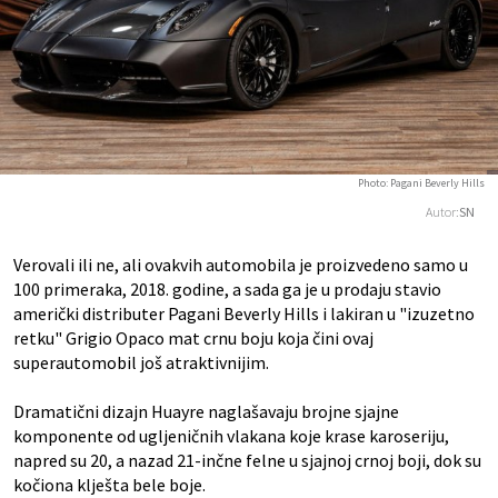
Photo: Pagani Beverly Hills
Autor:
SN
Verovali ili ne, ali ovakvih automobila je proizvedeno samo u
100 primeraka, 2018. godine, a sada ga je u prodaju stavio
američki distributer Pagani Beverly Hills i lakiran u "izuzetno
retku" Grigio Opaco mat crnu boju koja čini ovaj
superautomobil još atraktivnijim.
Dramatični dizajn Huayre naglašavaju brojne sjajne
komponente od ugljeničnih vlakana koje krase karoseriju,
napred su 20, a nazad 21-inčne felne u sjajnoj crnoj boji, dok su
kočiona klješta bele boje.