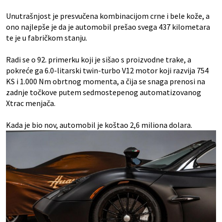
Unutrašnjost je presvučena kombinacijom crne i bele kože, a
ono najlepše je da je automobil prešao svega 437 kilometara
te je u fabričkom stanju.
Radi se o 92. primerku koji je sišao s proizvodne trake, a
pokreće ga 6.0-litarski twin-turbo V12 motor koji razvija 754
KS i 1.000 Nm obrtnog momenta, a čija se snaga prenosi na
zadnje točkove putem sedmostepenog automatizovanog
Xtrac menjača.
Kada je bio nov, automobil je koštao 2,6 miliona dolara.