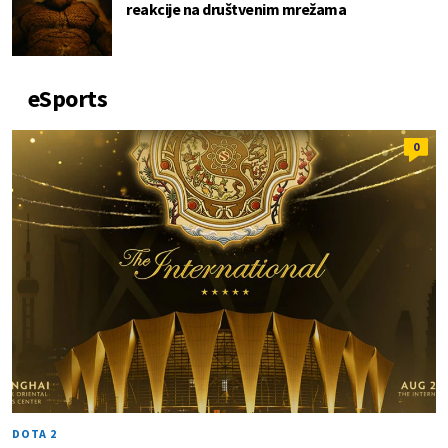
reakcije na društvenim mrežama
eSports
0
DOTA 2