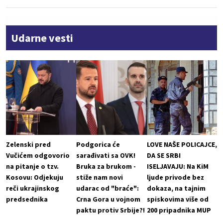
Udarne vesti
Zelenski pred
Podgorica će
LOVE NAŠE POLICAJCE,
Vučićem odgovorio
sarađivati sa OVK!
DA SE SRBI
na pitanje o tzv.
Bruka za brukom -
ISELJAVAJU: Na KiM
Kosovu: Odjekuju
stiže nam novi
ljude privode bez
reči ukrajinskog
udarac od "braće":
dokaza, na tajnim
predsednika
Crna Gora u vojnom
spiskovima više od
paktu protiv Srbije?!
200 pripadnika MUP