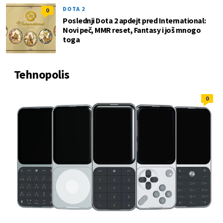
DOTA 2
0
Poslednji Dota 2 apdejt pred International:
Novi peč, MMR reset, Fantasy i još mnogo
toga
Tehnopolis
0