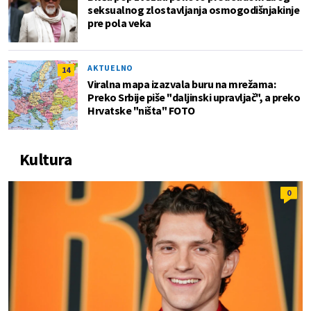
seksualnog zlostavljanja osmogodišnjakinje
pre pola veka
AKTUELNO
14
Viralna mapa izazvala buru na mrežama:
Preko Srbije piše "daljinski upravljač", a preko
Hrvatske "ništa" FOTO
Kultura
0