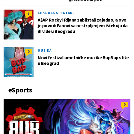
ČEKA NAS SPEKTAKL
1
A$AP Rocky i Rijana zablistali zajedno, a ovo
je povod: Fanovi sa nestrpljenjem iščekuju da
ih vide u Beogradu
MUZIKA
0
Novi festival umetničke muzike BupBap stiže
u Beograd
eSports
0