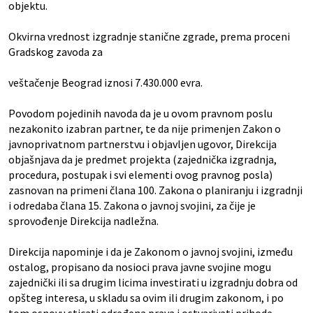
objektu.
Okvirna vrednost izgradnje stanične zgrade, prema proceni
Gradskog zavoda za
veštačenje Beograd iznosi 7.430.000 evra.
Povodom pojedinih navoda da je u ovom pravnom poslu
nezakonito izabran partner, te da nije primenjen Zakon o
javnoprivatnom partnerstvu i objavljen ugovor, Direkcija
objašnjava da je predmet projekta (zajednička izgradnja,
procedura, postupak i svi elementi ovog pravnog posla)
zasnovan na primeni člana 100. Zakona o planiranju i izgradnji
i odredaba člana 15. Zakona o javnoj svojini, za čije je
sprovođenje Direkcija nadležna.
Direkcija napominje i da je Zakonom o javnoj svojini, između
ostalog, propisano da nosioci prava javne svojine mogu
zajednički ili sa drugim licima investirati u izgradnju dobra od
opšteg interesa, u skladu sa ovim ili drugim zakonom, i po