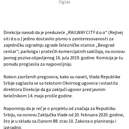
Direkcija navodi da je preduzeće „RAILWAY CITY d.o.o“ (Rejlvej
siti d.o.o.) jedino dostavilo pismo o zainteresovanosti za
zajedničku izgradnju zgrade železničke stanice „Beograd
centar“, parkinga i pratećih komercijalnih sadržaja, na osnovu
javnog poziva objavljenog 16. jula 2019. godine. Komisija je tu
ponudu proglasila za najpovoljniju.
Nakon završenih pregovora, kako su naveli, Vlada Republike
Srbije saglasila se sa tekstom Okvirnog ugovora i ovlastila
direktora Direkcije da ga zaključi ugovor pred javnim
beležnikom 14. maja prošle godine.
Napominju da je reč je o projektu od značaja za Republiku
Srbiju, na osnovu Zaključka Vlade od 20. februara 2020. godine,
što je u skladu sa članom 88. stav 10. Zakona o planiranju i
izgradnji.