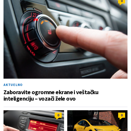
0
AKTUELNO
Zaboravite ogromne ekrane i veštačku
inteligenciju – vozači žele ovo
0
0