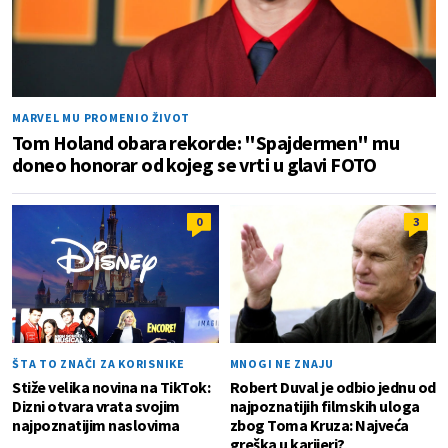
MARVEL MU PROMENIO ŽIVOT
Tom Holand obara rekorde: "Spajdermen" mu
doneo honorar od kojeg se vrti u glavi FOTO
0
3
ŠTA TO ZNAČI ZA KORISNIKE
MNOGI NE ZNAJU
Stiže velika novina na TikTok:
Robert Duval je odbio jednu od
Dizni otvara vrata svojim
najpoznatijih filmskih uloga
najpoznatijim naslovima
zbog Toma Kruza: Najveća
greška u karijeri?