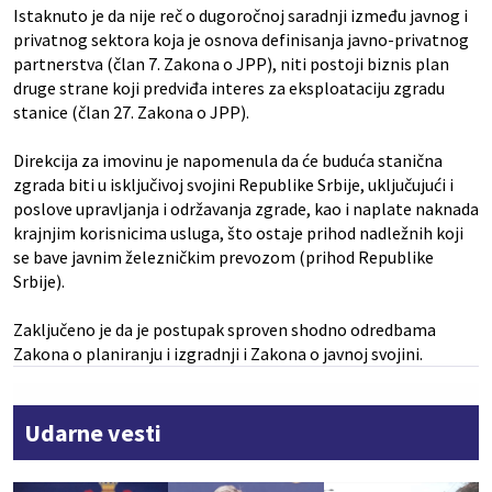
Istaknuto je da nije reč o dugoročnoj saradnji između javnog i
privatnog sektora koja je osnova definisanja javno-privatnog
partnerstva (član 7. Zakona o JPP), niti postoji biznis plan
druge strane koji predviđa interes za eksploataciju zgradu
stanice (član 27. Zakona o JPP).
Direkcija za imovinu je napomenula da će buduća stanična
zgrada biti u isključivoj svojini Republike Srbije, uključujući i
poslove upravljanja i održavanja zgrade, kao i naplate naknada
krajnjim korisnicima usluga, što ostaje prihod nadležnih koji
se bave javnim železničkim prevozom (prihod Republike
Srbije).
Zaključeno je da je postupak sproven shodno odredbama
Zakona o planiranju i izgradnji i Zakona o javnoj svojini.
Udarne vesti