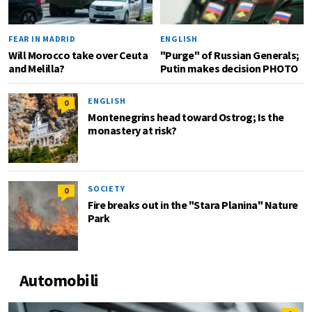
FEAR IN MADRID
ENGLISH
Will Morocco take over Ceuta
"Purge" of Russian Generals;
and Melilla?
Putin makes decision PHOTO
ENGLISH
0
Montenegrins head toward Ostrog; Is the
monastery at risk?
SOCIETY
0
Fire breaks out in the "Stara Planina" Nature
Park
Automobili