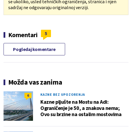
se ukoliko, usled tehničkih ograničenja, stranica i njen
sadržaj ne odgovaraju originalnoj verziji.
5
Komentari
Pogledaj komentare
Možda vas zanima
KAZNE BEZ UPOZORENJA
6
Kazne pljušte na Mostu na Adi:
Ograničenje je 50, a znakova nema;
Ovo su brzine na ostalim mostovima