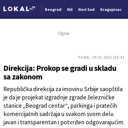
Beograd
Niš
Novi Sad
Kragujevac
Nova vest
Petak, 29.01.2021.
16:33
Direkcija: Prokop se gradi u skladu
sa zakonom
Republička direkcija za imovinu Srbije saopštila
je da je projekat izgradnje zgrade železničke
stanice „Beograd centar“, parkinga i pratećih
komercijalnih sadržaja u svakom svom delu
javan i transparentan i potvrđen odgovarajućim