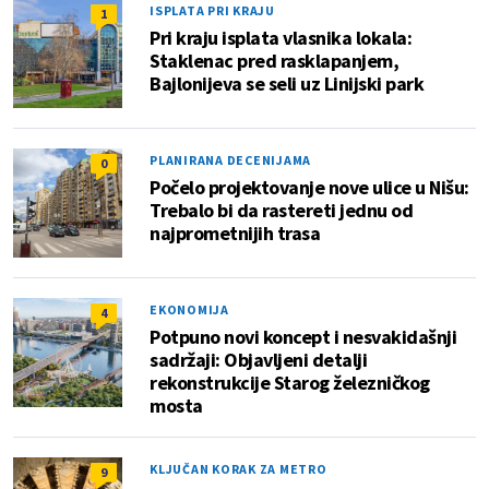
ISPLATA PRI KRAJU
1
Pri kraju isplata vlasnika lokala:
Staklenac pred rasklapanjem,
Bajlonijeva se seli uz Linijski park
PLANIRANA DECENIJAMA
0
Počelo projektovanje nove ulice u Nišu:
Trebalo bi da rastereti jednu od
najprometnijih trasa
EKONOMIJA
4
Potpuno novi koncept i nesvakidašnji
sadržaji: Objavljeni detalji
rekonstrukcije Starog železničkog
mosta
KLJUČAN KORAK ZA METRO
9