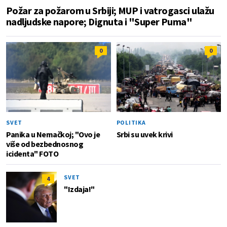
Požar za požarom u Srbiji; MUP i vatrogasci ulažu
nadljudske napore; Dignuta i "Super Puma"
0
0
SVET
POLITIKA
Panika u Nemačkoj; "Ovo je
Srbi su uvek krivi
više od bezbednosnog
icidenta" FOTO
SVET
4
"Izdaja!"