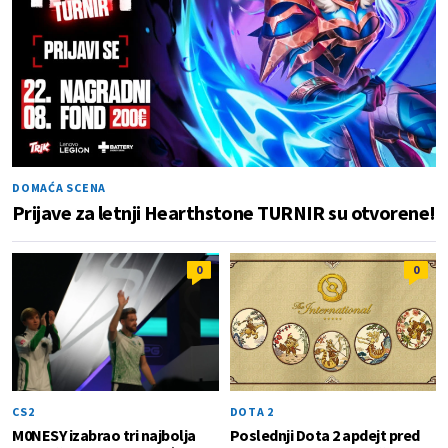
DOMAĆA SCENA
Prijave za letnji Hearthstone TURNIR su otvorene!
0
0
CS2
DOTA 2
M0NESY izabrao tri najbolja
Poslednji Dota 2 apdejt pred