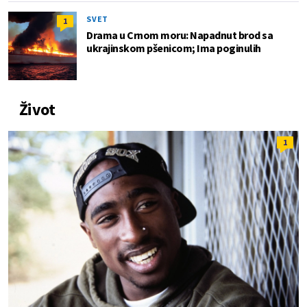
SVET
1
Drama u Crnom moru: Napadnut brod sa
ukrajinskom pšenicom; Ima poginulih
Život
1