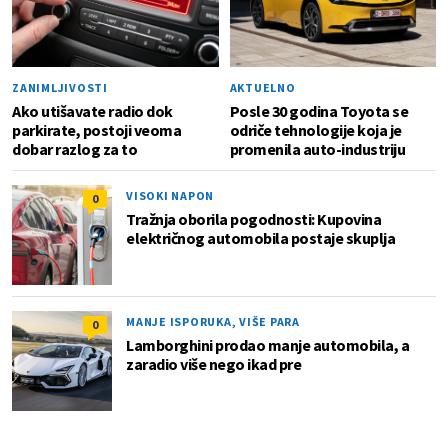
ZANIMLJIVOSTI
AKTUELNO
Ako utišavate radio dok
Posle 30 godina Toyota se
parkirate, postoji veoma
odriče tehnologije koja je
dobar razlog za to
promenila auto-industriju
VISOKI NAPON
0
Tražnja oborila pogodnosti: Kupovina
električnog automobila postaje skuplja
MANJE ISPORUKA, VIŠE PARA
0
Lamborghini prodao manje automobila, a
zaradio više nego ikad pre