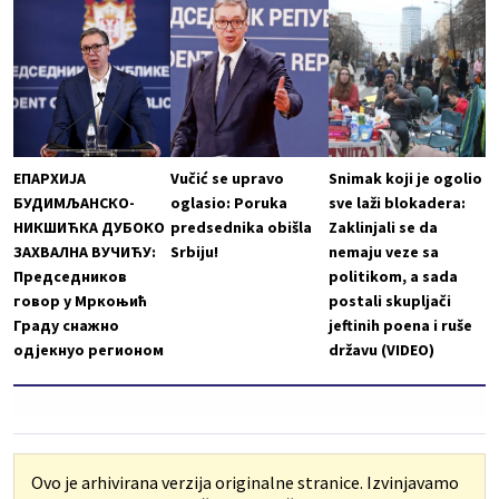
ЕПАРХИЈА
Vučić se upravo
Snimak koji je ogolio
БУДИМЉАНСКО-
oglasio: Poruka
sve laži blokadera:
НИКШИЋКА ДУБОКО
predsednika obišla
Zaklinjali se da
ЗАХВАЛНА ВУЧИЋУ:
Srbiju!
nemaju veze sa
Председников
politikom, a sada
говор у Мркоњић
postali skupljači
Граду снажно
jeftinih poena i ruše
одјекнуо регионом
državu (VIDEO)
Ovo je arhivirana verzija originalne stranice. Izvinjavamo