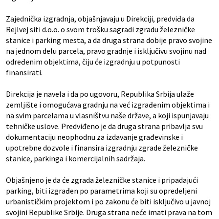
Zajednička izgradnja, objašnjavaju u Direkciji, predviđa da
Rejlvej siti d.o.o. o svom trošku sagradi zgradu železničke
stanice i parking mesta, a da druga strana dobije pravo svojine
na jednom delu parcela, pravo gradnje i isključivu svojinu nad
određenim objektima, čiju će izgradnju u potpunosti
finansirati.
Direkcija je navela i da po ugovoru, Republika Srbija ulaže
zemljište i omogućava gradnju na već izgrađenim objektima i
na svim parcelama u vlasništvu naše države, a koji ispunjavaju
tehničke uslove. Predviđeno je da druga strana pribavlja svu
dokumentaciju neophodnu za izdavanje građevinske i
upotrebne dozvole i finansira izgradnju zgrade železničke
stanice, parkinga i komercijalnih sadržaja.
Objašnjeno je da će zgrada železničke stanice i pripadajući
parking, biti izgrađen po parametrima koji su opredeljeni
urbanističkim projektom i po zakonu će biti isključivo u javnoj
svojini Republike Srbije. Druga strana neće imati prava na tom