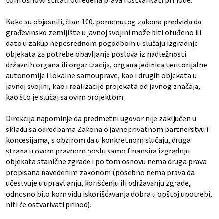
tom osnovu sticati određena prava i ostvarivati prihode.
Kako su objasnili, član 100. pomenutog zakona predviđa da
građevinsko zemljište u javnoj svojini može biti otuđeno ili
dato u zakup neposrednom pogodbom u slučaju izgradnje
objekata za potrebe obavljanja poslova iz nadležnosti
državnih organa ili organizacija, organa jedinica teritorijalne
autonomije i lokalne samouprave, kao i drugih objekata u
javnoj svojini, kao i realizacije projekata od javnog značaja,
kao što je slučaj sa ovim projektom.
Direkcija napominje da predmetni ugovor nije zaključen u
skladu sa odredbama Zakona o javnoprivatnom partnerstvu i
koncesijama, s obzirom da u konkretnom slučaju, druga
strana u ovom pravnom poslu samo finansira izgradnju
objekata stanične zgrade i po tom osnovu nema druga prava
propisana navedenim zakonom (posebno nema prava da
učestvuje u upravljanju, korišćenju ili održavanju zgrade,
odnosno bilo kom vidu iskorišćavanja dobra u opštoj upotrebi,
niti će ostvarivati prihod).