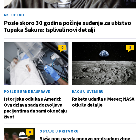
AKTUELNO
Posle skoro 30 godina počinje suđenje za ubistvo
Tupaka Šakura: Isplivali novi detalji
0
8
POSLE BURNE RASPRAVE
HAOS U SVEMIRU
Istorijska odluka u Americi:
Raketa udarila u Mesec; NASA
Ova država sada dozvoljava
otkrila detalje
pacijentima da sami okončaju
život
OSTAJE U PRITVORU
0
Bivša pop zvezda ponovo pred sudom zbog