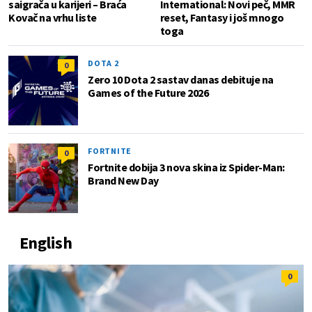
saigrača u karijeri – Braća
International: Novi peč, MMR
Kovač na vrhu liste
reset, Fantasy i još mnogo
toga
DOTA 2
0
Zero 10 Dota 2 sastav danas debituje na
Games of the Future 2026
FORTNITE
0
Fortnite dobija 3 nova skina iz Spider-Man:
Brand New Day
English
0