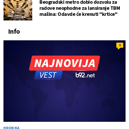
Beogradski metro dobio dozvolu za
radove neophodne za lansiranje TBM
mašina: Odavde će krenuti "krtice"
Info
0
HRONIKA