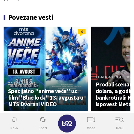
Povezane vesti
0
FILM KOJI IM JE PR
Prodali scenari
ZA SVE FANOVE
Specijalno "anime veče" uz
dolara, a godin
film "Blue lock" 13. avgusta u
bankrotirali: 
MTS Dvorani VIDEO
ispovest Meta
Kultura
✕
Novo
Sport
Video
Menu