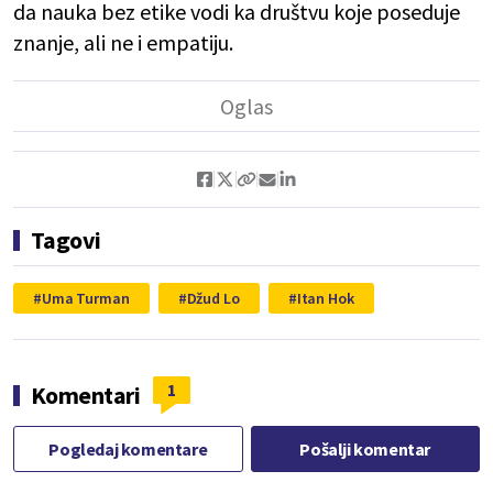
da nauka bez etike vodi ka društvu koje poseduje
znanje, ali ne i empatiju.
Tagovi
Uma Turman
Džud Lo
Itan Hok
1
Komentari
Pogledaj komentare
Pošalji komentar