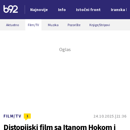
Najnovije
Info
Istočni front
Iranska kr
Nova vest
Aktuelno
Film/TV
Muzika
Pozorište
Knjige/Stripovi
FILM/TV
24.10.2025.
21:36
1
Distopijski film sa Itanom Hokom i