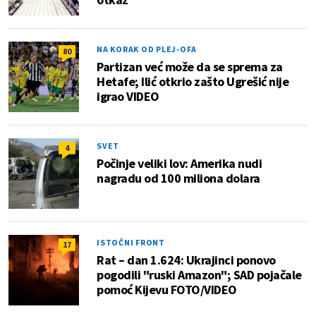
NA KORAK OD PLEJ-OFA
80
Partizan već može da se sprema za
Hetafe; Ilić otkrio zašto Ugrešić nije
igrao VIDEO
SVET
4
Počinje veliki lov: Amerika nudi
nagradu od 100 miliona dolara
ISTOČNI FRONT
17
Rat – dan 1.624: Ukrajinci ponovo
pogodili "ruski Amazon"; SAD pojačale
pomoć Kijevu FOTO/VIDEO