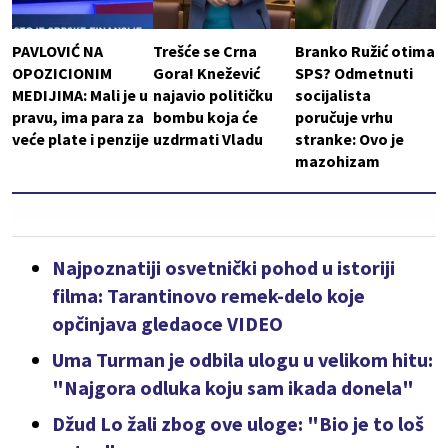
PAVLOVIĆ NA
Trešće se Crna
Branko Ružić otima
OPOZICIONIM
Gora! Knežević
SPS? Odmetnuti
MEDIJIMA: Mali je u
najavio političku
socijalista
pravu, ima para za
bombu koja će
poručuje vrhu
veće plate i penzije
uzdrmati Vladu
stranke: Ovo je
mazohizam
Najpoznatiji osvetnički pohod u istoriji
filma: Tarantinovo remek-delo koje
opčinjava gledaoce VIDEO
Uma Turman je odbila ulogu u velikom hitu:
"Najgora odluka koju sam ikada donela"
Džud Lo žali zbog ove uloge: "Bio je to loš