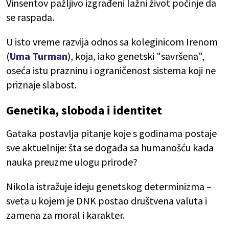
Vinsentov pažljivo izgrađeni lažni život počinje da
se raspada.
U isto vreme razvija odnos sa koleginicom Irenom
(
Uma Turman
), koja, iako genetski "savršena",
oseća istu prazninu i ograničenost sistema koji ne
priznaje slabost.
Genetika, sloboda i identitet
Gataka postavlja pitanje koje s godinama postaje
sve aktuelnije: šta se događa sa humanošću kada
nauka preuzme ulogu prirode?
Nikola istražuje ideju genetskog determinizma –
sveta u kojem je DNK postao društvena valuta i
zamena za moral i karakter.