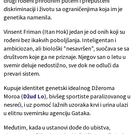
drugi rođeni prirodnim putem i prepušteni
diskriminaciji i životu sa ograničenjima koja im je
genetika namenila.
Vinsent Friman (Itan Hok) jedan je od onih koji su
rođeni bez ikakvih poboljšanja. Inteligentan i
ambiciozan, ali biološki "nesavršen", suočava se sa
društvom koje ga ne priznaje. Njegov san o letu u
svemir deluje nedostižno, sve dok ne odluči da
prevari sistem.
Kupuje identitet genetski idealnog Džeroma
Moroa (
Džud Lo
), bivšeg sportiste paralizovanog u
nesreći, i uz pomoć lažnih uzoraka krvi i urina ulazi
u elitnu svemirsku agenciju Gataka.
Međutim, kada u ustanovi dođe do ubistva,