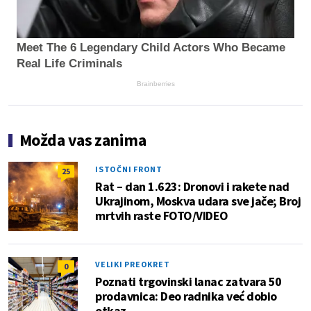
Meet The 6 Legendary Child Actors Who Became
Real Life Criminals
Brainberries
Možda vas zanima
ISTOČNI FRONT
25
Rat – dan 1.623: Dronovi i rakete nad
Ukrajinom, Moskva udara sve jače; Broj
mrtvih raste FOTO/VIDEO
VELIKI PREOKRET
0
Poznati trgovinski lanac zatvara 50
prodavnica: Deo radnika već dobio
otkaz