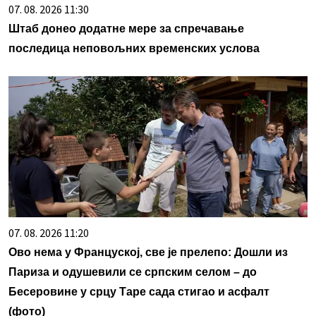
07. 08. 2026 11:30
Штаб донео додатне мере за спречавање
последица неповољних временских услова
07. 08. 2026 11:20
Ово нема у Француској, све је прелепо: Дошли из
Париза и одушевили се српским селом – до
Бесеровине у срцу Таре сада стигао и асфалт
(фото)