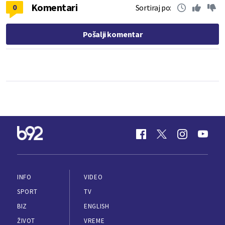
Komentari
0
Sortiraj po:
Pošalji komentar
INFO
VIDEO
SPORT
TV
BIZ
ENGLISH
ŽIVOT
VREME