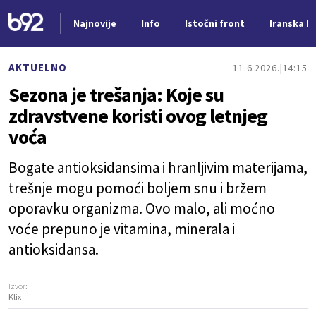
Najnovije
Info
Istočni front
Iranska kr
Nova vest
AKTUELNO
11.6.2026.
14:15
Sezona je trešanja: Koje su
zdravstvene koristi ovog letnjeg
voća
Bogate antioksidansima i hranljivim materijama,
trešnje mogu pomoći boljem snu i bržem
oporavku organizma. Ovo malo, ali moćno
voće prepuno je vitamina, minerala i
antioksidansa.
Izvor:
Klix