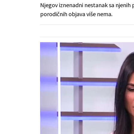
Njegov iznenadni nestanak sa njenih pr
porodičnih objava više nema.