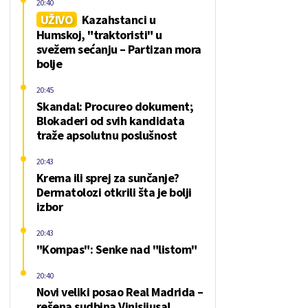
20:40
UŽIVO
Kazahstanci u
Humskoj, "traktoristi" u
svežem sećanju – Partizan mora
bolje
20:45
Skandal: Procureo dokument;
Blokaderi od svih kandidata
traže apsolutnu poslušnost
20:43
Krema ili sprej za sunčanje?
Dermatolozi otkrili šta je bolji
izbor
20:43
"Kompas": Senke nad "listom"
20:40
Novi veliki posao Real Madrida –
rešena sudbina Vinisijusa!