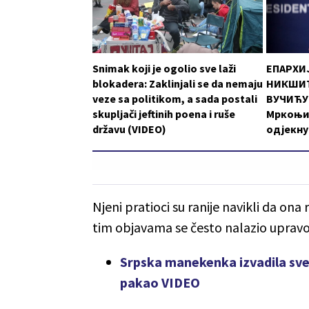
Snimak koji je ogolio sve laži
ЕПАРХИ
blokadera: Zaklinjali se da nemaju
НИКШИЋ
veze sa politikom, a sada postali
ВУЧИЋУ:
skupljači jeftinih poena i ruše
Мркоњи
državu (VIDEO)
одјекну
Njeni pratioci su ranije navikli da ona
tim objavama se često nalazio upravo i
Srpska manekenka izvadila sve f
pakao VIDEO