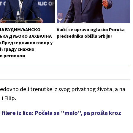
ЈА БУДИМЉАНСКО-
Vučić se upravo oglasio: Poruka
КА ДУБОКО ЗАХВАЛНА
predsednika obišla Srbiju!
 Председников говор у
ћ Граду снажно
о регионом
 redovno deli trenutke iz svog privatnog života, a na
 Filip.
ilere iz lica: Počela sa "malo", pa prošla kroz