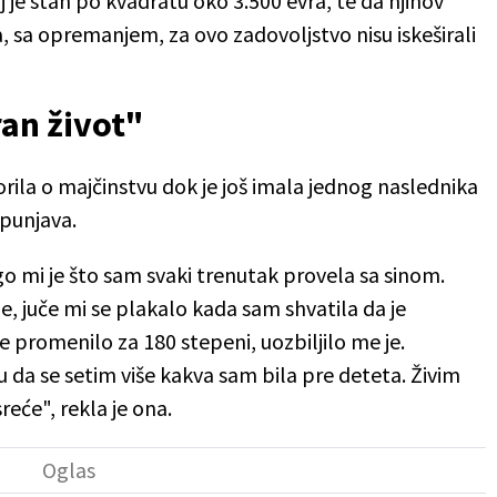
j je stan po kvadratu oko 3.500 evra, te da njihov
, sa opremanjem, za ovo zadovoljstvo nisu iskeširali
ran život"
rila o majčinstvu dok je još imala jednog naslednika
ispunjava.
o mi je što sam svaki trenutak provela sa sinom.
, juče mi se plakalo kada sam shvatila da je
 promenilo za 180 stepeni, uozbiljilo me je.
da se setim više kakva sam bila pre deteta. Živim
reće", rekla je ona.