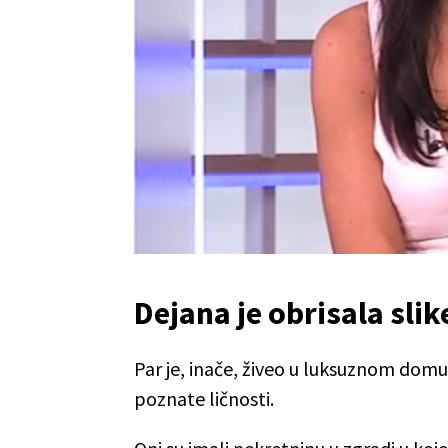
Dejana je obrisala sli
Par je, inače, živeo u luksuznom do
poznate ličnosti.