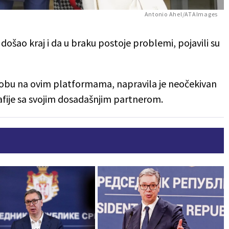
Antonio Ahel/ATAImages
i došao kraj i da u braku postoje problemi, pojavili su
sobu na ovim platformama, napravila je neočekivan
afije sa svojim dosadašnjim partnerom.