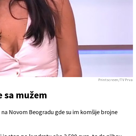
Printscreen/TV Prva
ke sa mužem
mu na Novom Beogradu gde su im komšije brojne