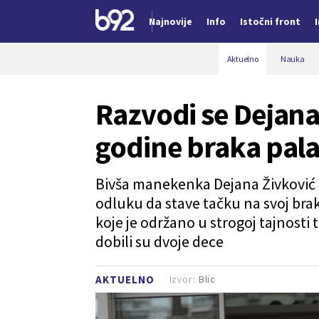
Najnovije
Info
Istočni front
Nova vest
Aktuelno
Nauka
Razvodi se Dejana
godine braka pal
Bivša manekenka Dejana Živković i
odluku da stave tačku na svoj brak
koje je održano u strogoj tajnosti
dobili su dvoje dece
Izvor:
Blic
AKTUELNO