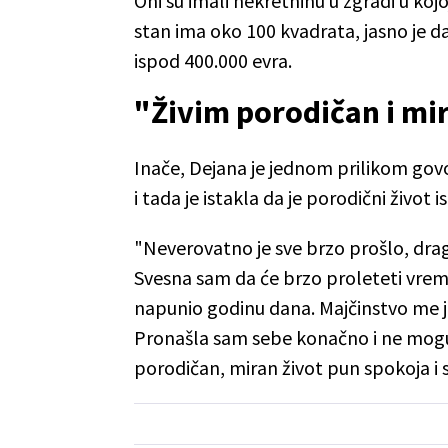
Oni su imali nekretninu u zgradi u kojo
stan ima oko 100 kvadrata, jasno je da
ispod 400.000 evra.
"Živim porodičan i mi
Inače, Dejana je jednom prilikom govo
i tada je istakla da je porodični život 
"Neverovatno je sve brzo prošlo, drag
Svesna sam da će brzo proleteti vreme
napunio godinu dana. Majčinstvo me je
Pronašla sam sebe konačno i ne mogu 
porodičan, miran život pun spokoja i s