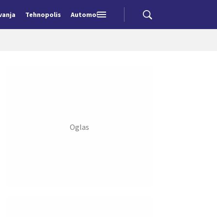
vanja
Tehnopolis
Automobili