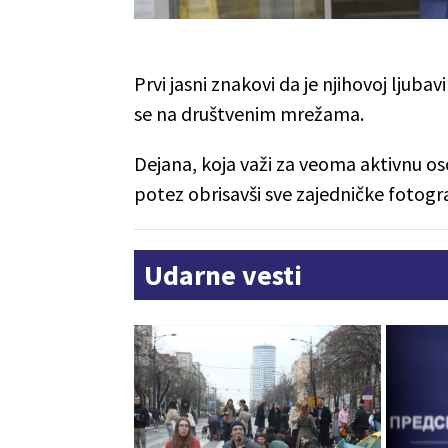
Prvi jasni znakovi da je njihovoj ljubav
se na društvenim mrežama.
Dejana, koja važi za veoma aktivnu o
potez obrisavši sve zajedničke fotogr
Udarne vesti