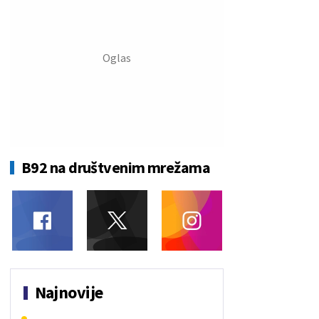
B92 na društvenim mrežama
Najnovije