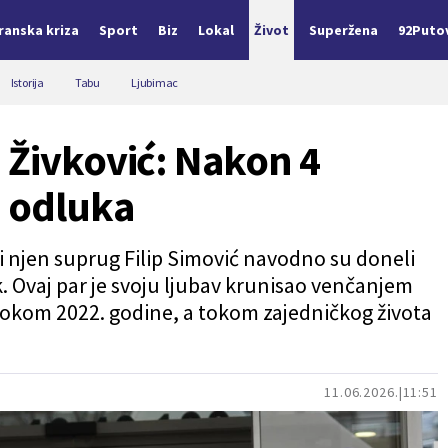
Iranska kriza
Sport
Biz
Lokal
Život
Superžena
92Puto
Istorija
Tabu
Ljubimac
 Živković: Nakon 4
a odluka
 njen suprug Filip Simović navodno su doneli
. Ovaj par je svoju ljubav krunisao venčanjem
 tokom 2022. godine, a tokom zajedničkog života
11.06.2026.
11:51