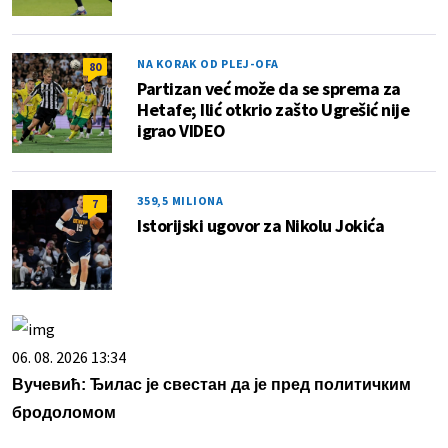
NA KORAK OD PLEJ-OFA
80
Partizan već može da se sprema za
Hetafe; Ilić otkrio zašto Ugrešić nije
igrao VIDEO
359,5 MILIONA
7
Istorijski ugovor za Nikolu Jokića
06. 08. 2026 13:34
Вучевић: Ђилас је свестан да је пред политичким
бродоломом