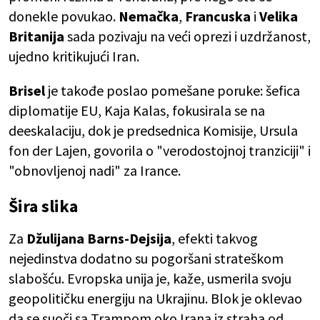
donekle povukao.
Nemačka
,
Francuska
i
Velika
Britanija
sada pozivaju na veći oprezi i uzdržanost,
ujedno kritikujući Iran.
Brisel
je takođe poslao pomešane poruke: šefica
diplomatije EU, Kaja Kalas, fokusirala se na
deeskalaciju, dok je predsednica Komisije, Ursula
fon der Lajen, govorila o "verodostojnoj tranziciji" i
"obnovljenoj nadi" za Irance.
Šira slika
Za
Džulijana Barns-Dejsija
, efekti takvog
nejedinstva dodatno su pogoršani strateškom
slabošću. Evropska unija je, kaže, usmerila svoju
geopolitičku energiju na Ukrajinu. Blok je oklevao
da se suoči sa Trampom oko Irana iz straha od