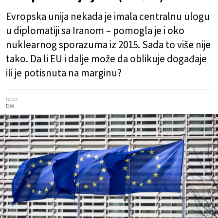
Evropska unija nekada je imala centralnu ulogu
u diplomatiji sa Iranom – pomogla je i oko
nuklearnog sporazuma iz 2015. Sada to više nije
tako. Da li EU i dalje može da oblikuje događaje
ili je potisnuta na marginu?
Izvor:
DW