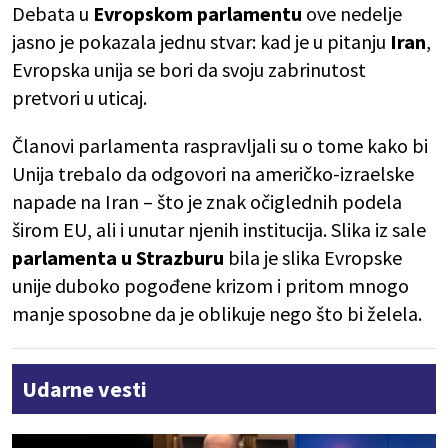
Debata u
Evropskom parlamentu
ove nedelje
jasno je pokazala jednu stvar: kad je u pitanju
Iran
,
Evropska unija se bori da svoju zabrinutost
pretvori u uticaj.
Članovi parlamenta raspravljali su o tome kako bi
Unija trebalo da odgovori na američko-izraelske
napade na Iran – što je znak očiglednih podela
širom EU, ali i unutar njenih institucija. Slika iz sale
parlamenta u Strazburu
bila je slika Evropske
unije duboko pogođene krizom i pritom mnogo
manje sposobne da je oblikuje nego što bi želela.
Udarne vesti