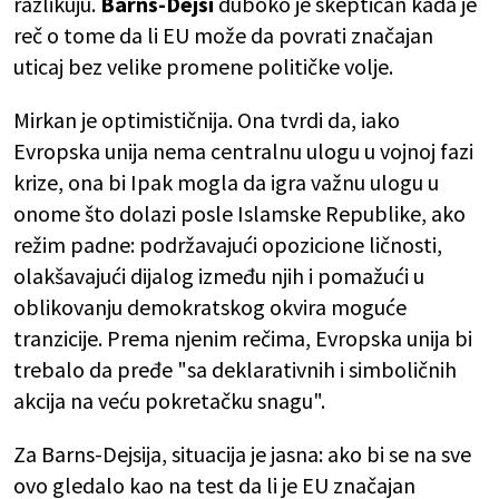
razlikuju.
Barns-Dejsi
duboko je skeptičan kada je
reč o tome da li EU može da povrati značajan
uticaj bez velike promene političke volje.
Mirkan je optimističnija. Ona tvrdi da, iako
Evropska unija nema centralnu ulogu u vojnoj fazi
krize, ona bi Ipak mogla da igra važnu ulogu u
onome što dolazi posle Islamske Republike, ako
režim padne: podržavajući opozicione ličnosti,
olakšavajući dijalog između njih i pomažući u
oblikovanju demokratskog okvira moguće
tranzicije. Prema njenim rečima, Evropska unija bi
trebalo da pređe "sa deklarativnih i simboličnih
akcija na veću pokretačku snagu".
Za Barns-Dejsija, situacija je jasna: ako bi se na sve
ovo gledalo kao na test da li je EU značajan