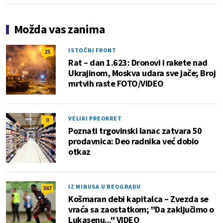
Možda vas zanima
ISTOČNI FRONT
25
Rat – dan 1.623: Dronovi i rakete nad
Ukrajinom, Moskva udara sve jače; Broj
mrtvih raste FOTO/VIDEO
VELIKI PREOKRET
0
Poznati trgovinski lanac zatvara 50
prodavnica: Deo radnika već dobio
otkaz
IZ MINUSA U BEOGRADU
367
Košmaran debi kapitalca – Zvezda se
vraća sa zaostatkom; "Da zaključimo o
Lukasenu..." VIDEO