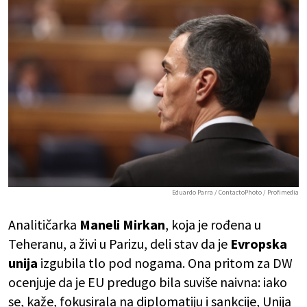
Eduardo Parra / ContactoPhoto / Profimedia
Analitičarka
Maneli Mirkan
, koja je rođena u
Teheranu, a živi u Parizu, deli stav da je
Evropska
unija
izgubila tlo pod nogama. Ona pritom za DW
ocenjuje da je EU predugo bila suviše naivna: iako
se, kaže, fokusirala na diplomatiju i sankcije, Unija