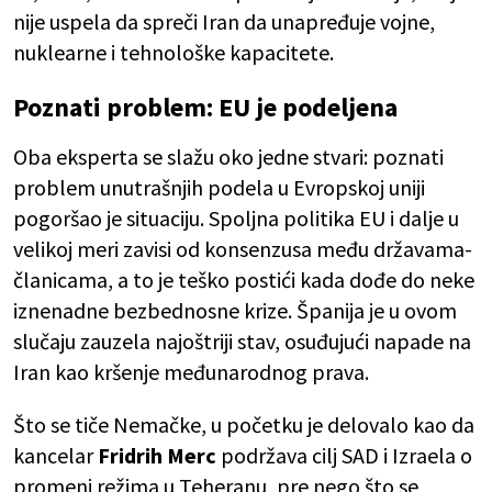
nije uspela da spreči Iran da unapređuje vojne,
nuklearne i tehnološke kapacitete.
Poznati problem: EU je podeljena
Oba eksperta se slažu oko jedne stvari: poznati
problem unutrašnjih podela u Evropskoj uniji
pogoršao je situaciju. Spoljna politika EU i dalje u
velikoj meri zavisi od konsenzusa među državama-
članicama, a to je teško postići kada dođe do neke
iznenadne bezbednosne krize. Španija je u ovom
slučaju zauzela najoštriji stav, osuđujući napade na
Iran kao kršenje međunarodnog prava.
Što se tiče Nemačke, u početku je delovalo kao da
kancelar
Fridrih Merc
podržava cilj SAD i Izraela o
promeni režima u Teheranu, pre nego što se