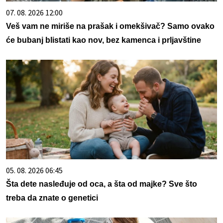
07. 08. 2026 12:00
Veš vam ne miriše na prašak i omekšivač? Samo ovako
će bubanj blistati kao nov, bez kamenca i prljavštine
05. 08. 2026 06:45
Šta dete nasleđuje od oca, a šta od majke? Sve što
treba da znate o genetici