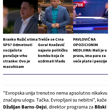
Branko Ružić otima
Trešće se Crna
PAVLOVIĆ NA
SPS? Odmetnuti
Gora! Knežević
OPOZICIONIM
socijalista
najavio političku
MEDIJIMA: Mali je u
poručuje vrhu
bombu koja će
pravu, ima para za
stranke: Ovo je
uzdrmati Vladu
veće plate i penzije
mazohizam
"Evropska unija trenutno nema apsolutno nikakvu
značajnu ulogu. Tačka. Evropljani su nebitni", kaže
Džulijan Barns-Dejsi
, direktor programa za
Bliski