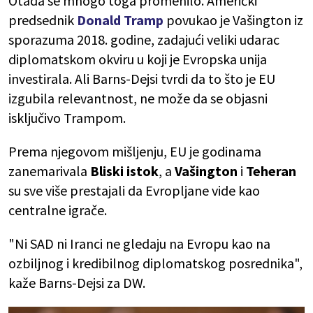
Otada se mnogo toga promenilo. Američki
predsednik
Donald Tramp
povukao je Vašington iz
sporazuma 2018. godine, zadajući veliki udarac
diplomatskom okviru u koji je Evropska unija
investirala. Ali Barns-Dejsi tvrdi da to što je EU
izgubila relevantnost, ne može da se objasni
isključivo Trampom.
Prema njegovom mišljenju, EU je godinama
zanemarivala
Bliski istok
, a
Vašington
i
Teheran
su sve više prestajali da Evropljane vide kao
centralne igrače.
"Ni SAD ni Iranci ne gledaju na Evropu kao na
ozbiljnog i kredibilnog diplomatskog posrednika",
kaže Barns-Dejsi za DW.