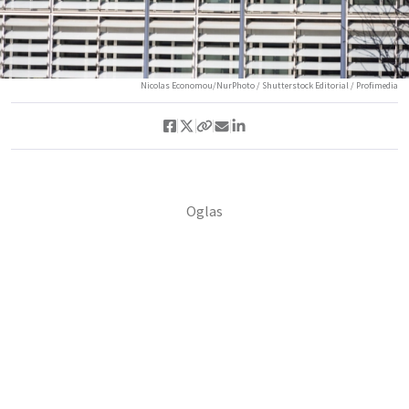
Nicolas Economou/NurPhoto / Shutterstock Editorial / Profimedia