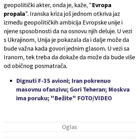
geopolitički akter, onda je, kaže, "
Evropa
propala
". Iranska kriza još jednom otkriva jaz
između geopolitičkih ambicija Evropske unije i
njene sposobnosti da na osnovu njih deluje. U vezi
s Ukrajinom, Unija je pokazala da i dalje može da
bude važna kada govori jednim glasom. U vezi sa
Iranom, tek treba da dokaže da može da bude više
od običnog posmatrača.
Dignuti F-35 avioni; Iran pokrenuo
masovnu ofanzivu; Gori Teheran; Moskva
ima poruku; "Bežite" FOTO/VIDEO