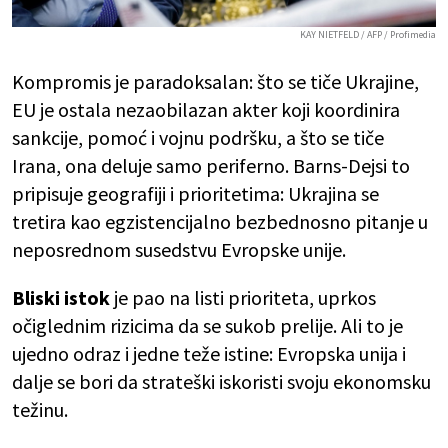
KAY NIETFELD / AFP / Profimedia
Kompromis je paradoksalan: što se tiče Ukrajine,
EU je ostala nezaobilazan akter koji koordinira
sankcije, pomoć i vojnu podršku, a što se tiče
Irana, ona deluje samo periferno. Barns-Dejsi to
pripisuje geografiji i prioritetima: Ukrajina se
tretira kao egzistencijalno bezbednosno pitanje u
neposrednom susedstvu Evropske unije.
Bliski istok
je pao na listi prioriteta, uprkos
očiglednim rizicima da se sukob prelije. Ali to je
ujedno odraz i jedne teže istine: Evropska unija i
dalje se bori da strateški iskoristi svoju ekonomsku
težinu.