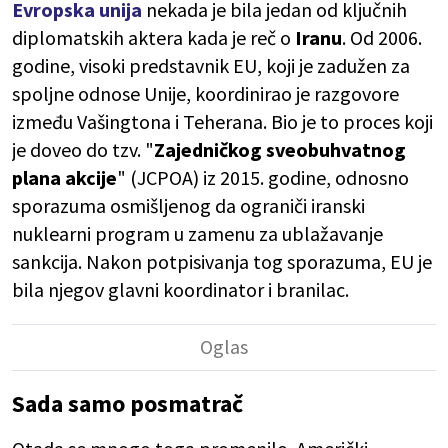
Evropska unija
nekada je bila jedan od ključnih
diplomatskih aktera kada je reč o
Iranu
. Od 2006.
godine, visoki predstavnik EU, koji je zadužen za
spoljne odnose Unije, koordinirao je razgovore
između Vašingtona i Teherana. Bio je to proces koji
je doveo do tzv. "
Zajedničkog sveobuhvatnog
plana akcije
" (JCPOA) iz 2015. godine, odnosno
sporazuma osmišljenog da ograniči iranski
nuklearni program u zamenu za ublažavanje
sankcija. Nakon potpisivanja tog sporazuma, EU je
bila njegov glavni koordinator i branilac.
Sada samo posmatrač