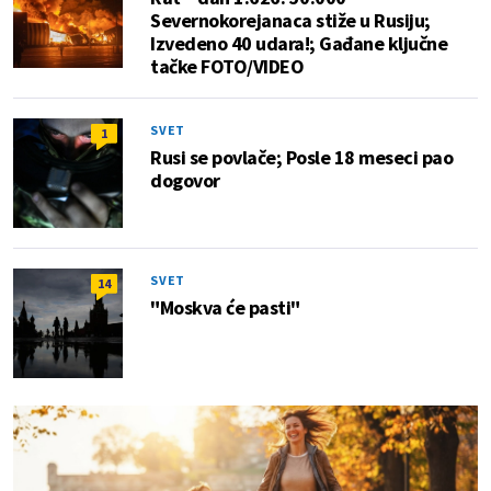
Severnokorejanaca stiže u Rusiju;
Izvedeno 40 udara!; Gađane ključne
tačke FOTO/VIDEO
SVET
1
Rusi se povlače; Posle 18 meseci pao
dogovor
SVET
14
"Moskva će pasti"