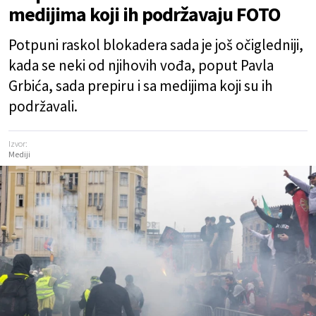
medijima koji ih podržavaju FOTO
Potpuni raskol blokadera sada je još očigledniji,
kada se neki od njihovih vođa, poput Pavla
Grbića, sada prepiru i sa medijima koji su ih
podržavali.
Izvor:
Mediji