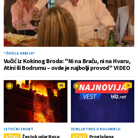
"ŽIVELA SRBIJA"
Vučić iz Kokinog Broda: "Ni na Braču, ni na Hvaru,
Atini ili Bodrumu – ovde je najbolji provod" VIDEO
41
0
ISTOČNI FRONT
ZEMLJOTRES U KOLUMBIJI
UŽIVO
Žestok udar Rusa:
UŽIVO
Proglašena