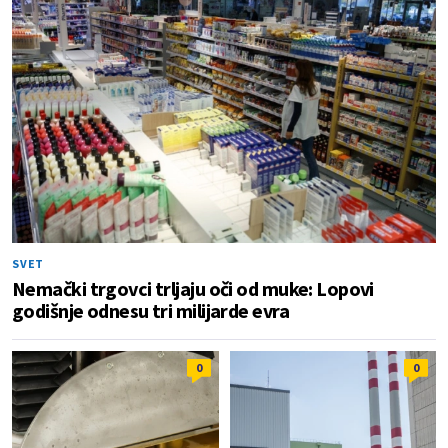
SVET
Nemački trgovci trljaju oči od muke: Lopovi
godišnje odnesu tri milijarde evra
0
0