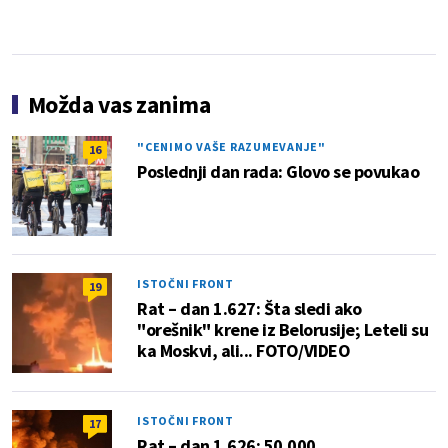
Možda vas zanima
"CENIMO VAŠE RAZUMEVANJE"
16
Poslednji dan rada: Glovo se povukao
ISTOČNI FRONT
19
Rat – dan 1.627: Šta sledi ako
"orešnik" krene iz Belorusije; Leteli su
ka Moskvi, ali... FOTO/VIDEO
ISTOČNI FRONT
17
Rat – dan 1.626: 50.000