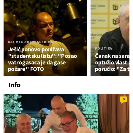
RAT MEĐU BLOKADERIMA
Ješić ponovo ponižava
POLITIKA
"studentsku listu": "Posao
Čanak na saraje
vatrogasaca je da gase
optužio vlast za
požare" FOTO
poručio: "Za to
Info
0