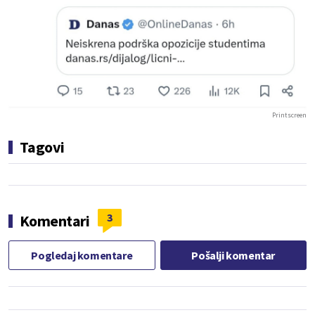
Printscreen
Tagovi
3
Komentari
Pogledaj komentare
Pošalji komentar