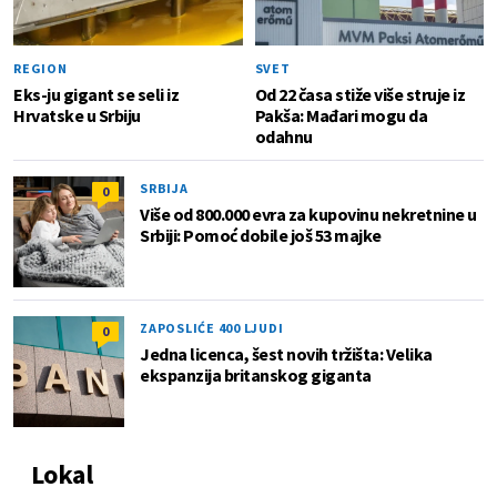
REGION
SVET
Eks-ju gigant se seli iz
Od 22 časa stiže više struje iz
Hrvatske u Srbiju
Pakša: Mađari mogu da
odahnu
SRBIJA
0
Više od 800.000 evra za kupovinu nekretnine u
Srbiji: Pomoć dobile još 53 majke
ZAPOSLIĆE 400 LJUDI
0
Jedna licenca, šest novih tržišta: Velika
ekspanzija britanskog giganta
Lokal