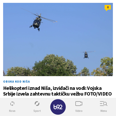
0
OBUKA KOD NIŠA
Helikopteri iznad Niša, izviđači na vodi: Vojska
Srbije izvela zahtevnu taktičku vežbu FOTO/VIDEO
✕
0
0
Novo
Sport
Video
Menu