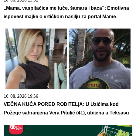
„Mama, vaspitačica me tuče, šamara i baca“: Emotivna
ispovest majke o vrtićkom nasilju za portal Mame
10. 08. 2026 19:56
VEČNA KUĆA PORED RODITELjA: U Uzićima kod
Požege sahranjena Vera Pitulić (41), ubijena u Teksasu