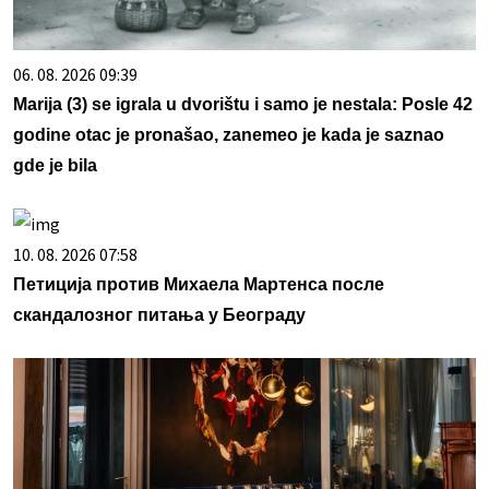
06. 08. 2026 09:39
Marija (3) se igrala u dvorištu i samo je nestala: Posle 42
godine otac je pronašao, zanemeo je kada je saznao
gde je bila
10. 08. 2026 07:58
Петиција против Михаела Мартенса после
скандалозног питања у Београду