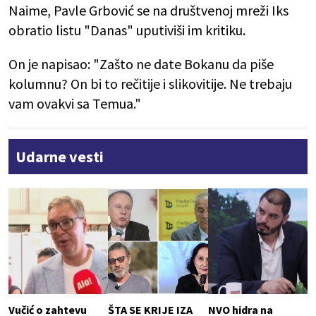
Naime, Pavle Grbović se na društvenoj mreži Iks
obratio listu "Danas" uputiviši im kritiku.
On je napisao: "Zašto ne date Bokanu da piše
kolumnu? On bi to rečitije i slikovitije. Ne trebaju
vam ovakvi sa Temua."
Udarne vesti
Vučić o zahtevu
ŠTA SE KRIJE IZA
NVO hidra na