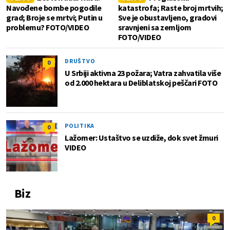
Navođene bombe pogodile
katastrofa; Raste broj mrtvih;
grad; Broje se mrtvi; Putin u
Sve je obustavljeno, gradovi
problemu? FOTO/VIDEO
sravnjeni sa zemljom
FOTO/VIDEO
DRUŠTVO
0
U Srbiji aktivna 23 požara; Vatra zahvatila više
od 2.000 hektara u Deliblatskoj peščari FOTO
POLITIKA
0
Lažomer: Ustaštvo se uzdiže, dok svet žmuri
VIDEO
Biz
0