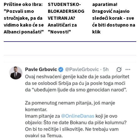
Prištine oko Ibra:
STUDENTSKO-
aparatima!
"Pozvali smo
BLOKADERSKOG
Dragović najavio
stručnjake, pa da
VETIRANJA?
sledeći korak - sve
vidimo kako će se
Analitičari za
će biti dostupno na
Albanci ponašati"
"Novosti"
klik