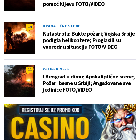
pomoć Kijevu FOTO/VIDEO
DRAMATIČNE SCENE
14
Katastrofa: Bukte požari; Vojska Srbije
podigla helikoptere; Proglasili su
vanrednu situaciju FOTO/VIDEO
VATRA DIVLJA
11
I Beograd u dimu; Apokaliptične scene;
Požari besne u Srbiji; Angažovane sve
jedinice FOTO/VIDEO