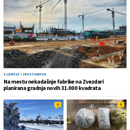
3 LAMELE I 280 STANOVA
Na mestu nekadašnje fabrike na Zvezdari
planirana gradnja novih 31.000 kvadrata
6
0