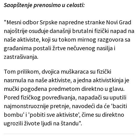
Saopštenje prenosimo u celosti:
"Mesni odbor Srpske napredne stranke Novi Grad
najoštrije osuđuje današnji brutalni fizički napad na
naše aktiviste, koji su tokom mirnog razgovora sa
građanima postali žrtve nečuvenog nasilja i
zastrašivanja.
Tom prilikom, dvojica muškaraca su fizički
nasrnula na naše aktiviste, a jedna aktivistkinja je
mučki pogođena predmetom direktno u glavu.
Pored fizičkog povređivanja, napadači su uputili
najmonstruoznije pretnje, navodeći da će 'baciti
bombu' i 'pobiti sve aktiviste', čime su direktno
ugrozili živote ljudi na štandu".