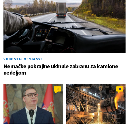
VODOSTAJ MENJA SVE
Nemačke pokrajine ukinule zabranu za kamione
nedeljom
0
0