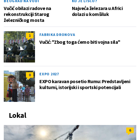
BEOGRAD NA VODI
KO JE LISCO?
Vučić obilazi radove na
Najveća železara u Africi
rekonstrukciji Starog
dolazi u komšiluk
železničkog mosta
FABRIKA DRONOVA
1
Vučić: "Zbog toga ćemo biti vojna sila"
EXPO 2027
0
EXPO karavan posetio Rumu: Predstavljeni
kulturni, istorijski i sportski potencijali
Lokal
6