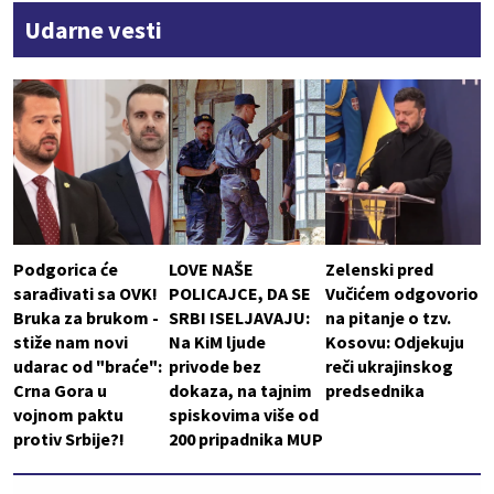
Udarne vesti
Podgorica će
LOVE NAŠE
Zelenski pred
sarađivati sa OVK!
POLICAJCE, DA SE
Vučićem odgovorio
Bruka za brukom -
SRBI ISELJAVAJU:
na pitanje o tzv.
stiže nam novi
Na KiM ljude
Kosovu: Odjekuju
udarac od "braće":
privode bez
reči ukrajinskog
Crna Gora u
dokaza, na tajnim
predsednika
vojnom paktu
spiskovima više od
protiv Srbije?!
200 pripadnika MUP