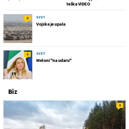
teška VIDEO
SVET
0
Vojska je upala
SVET
0
Meloni "na udaru"
Biz
0