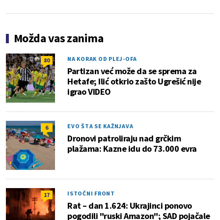
Možda vas zanima
NA KORAK OD PLEJ-OFA
80
Partizan već može da se sprema za
Hetafe; Ilić otkrio zašto Ugrešić nije
igrao VIDEO
EVO ŠTA SE KAŽNJAVA
6
Dronovi patroliraju nad grčkim
plažama: Kazne idu do 73.000 evra
ISTOČNI FRONT
17
Rat – dan 1.624: Ukrajinci ponovo
pogodili "ruski Amazon"; SAD pojačale