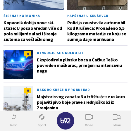
ŠIRENJE KOPAONIKA
HAPŠENJE U KRUŠEVCU
Kopaonik dobija nove ski-
Policija zaustavila automobil
staze: U posao vredan više od
kod Kruševca: Pronađeno 5,5
pola milijarde ulazi i širenje
kilograma materije za koju se
sistema za veštački sneg
sumnja da je marihuana
UTVRĐUJU SE OKOLNOSTI
0
Eksplodirala plinska boca u Čačku: Teško
povređen muškarac, primljen na intenzivnu
negu
USKORO KREĆE U PROBNI RAD
0
Majstori svog zanata: Na tržištu će se uskoro
pojaviti pivo koje prave srednjoškolci iz
Zrenjanina
✕
Novo
Sport
Video
Menu