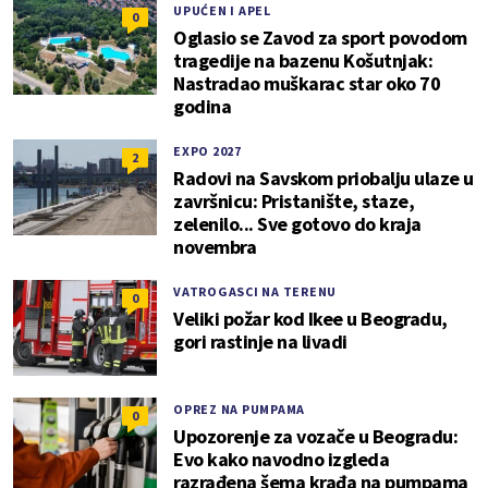
UPUĆEN I APEL
0
Oglasio se Zavod za sport povodom
tragedije na bazenu Košutnjak:
Nastradao muškarac star oko 70
godina
EXPO 2027
2
Radovi na Savskom priobalju ulaze u
završnicu: Pristanište, staze,
zelenilo... Sve gotovo do kraja
novembra
VATROGASCI NA TERENU
0
Veliki požar kod Ikee u Beogradu,
gori rastinje na livadi
OPREZ NA PUMPAMA
0
Upozorenje za vozače u Beogradu:
Evo kako navodno izgleda
razrađena šema krađa na pumpama