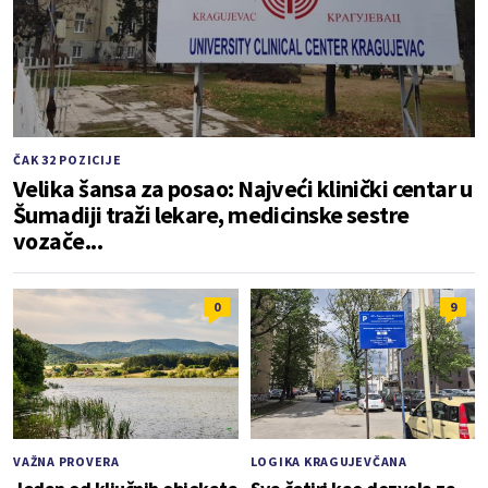
ČAK 32 POZICIJE
Velika šansa za posao: Najveći klinički centar u
Šumadiji traži lekare, medicinske sestre
vozače...
0
9
VAŽNA PROVERA
LOGIKA KRAGUJEVČANA