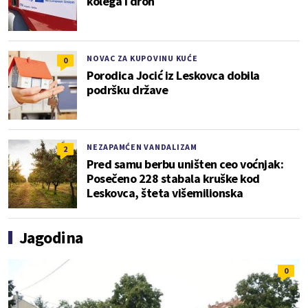
kolega i dron
NOVAC ZA KUPOVINU KUĆE
0
Porodica Jocić iz Leskovca dobila
podršku države
NEZAPAMĆEN VANDALIZAM
2
Pred samu berbu uništen ceo voćnjak:
Posečeno 228 stabala kruške kod
Leskovca, šteta višemilionska
Jagodina
0