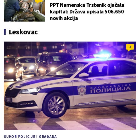
PPT Namenska Trstenik ojačala
kapital: Država upisala 506.650
novih akcija
Leskovac
1
SUKOB POLICIJE I GRAĐANA