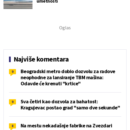
umetnosti
Najviše komentara
Beogradski metro dobio dozvolu za radove
9
neophodne za lansiranje TBM mašina:
Odavde će krenuti "krtice"
Sva četiri kao dozvola za bahatost:
9
Kragujevac postao grad "samo dve sekunde"
Na mestu nekadašnje fabrike na Zvezdari
8