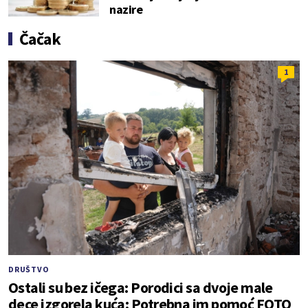
nazire
Čačak
1
DRUŠTVO
Ostali su bez ičega: Porodici sa dvoje male
dece izgorela kuća; Potrebna im pomoć FOTO