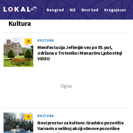
Beograd
Niš
Novi Sad
Kragujevac
Kultura
Nova vest
KULTURA
0
Menifestacija Jefimijin vez po 55. put,
održana u Trsteniku i Manastiru Ljubostinji
VIDEO
KULTURA
0
Novi prostor za kulturu: Gradsko pozorište
Varvarin u velikoj akciji obnove pozorišne