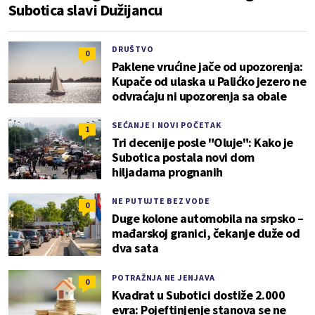
Subotica slavi Dužijancu
DRUŠTVO
0
Paklene vrućine jače od upozorenja:
Kupače od ulaska u Palićko jezero ne
odvraćaju ni upozorenja sa obale
SEĆANJE I NOVI POČETAK
1
Tri decenije posle "Oluje": Kako je
Subotica postala novi dom
hiljadama prognanih
NE PUTUJTE BEZ VODE
0
Duge kolone automobila na srpsko –
mađarskoj granici, čekanje duže od
dva sata
POTRAŽNJA NE JENJAVA
0
Kvadrat u Subotici dostiže 2.000
evra: Pojeftinjenje stanova se ne