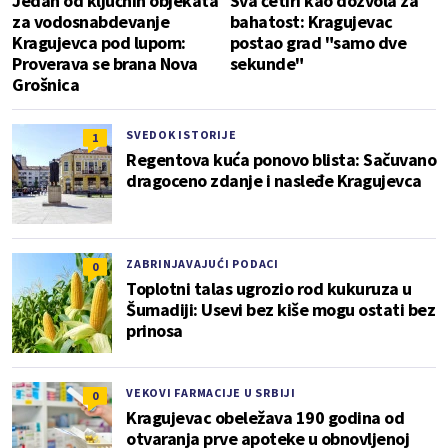
Jedan od ključnih objekata
Sva četiri kao dozvola za
za vodosnabdevanje
bahatost: Kragujevac
Kragujevca pod lupom:
postao grad "samo dve
Proverava se brana Nova
sekunde"
Grošnica
SVEDOK ISTORIJE
1
Regentova kuća ponovo blista: Sačuvano
dragoceno zdanje i nasleđe Kragujevca
ZABRINJAVAJUĆI PODACI
0
Toplotni talas ugrozio rod kukuruza u
Šumadiji: Usevi bez kiše mogu ostati bez
prinosa
VEKOVI FARMACIJE U SRBIJI
0
Kragujevac obeležava 190 godina od
otvaranja prve apoteke u obnovljenoj