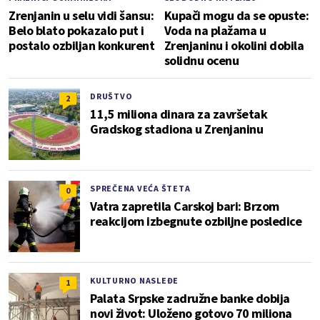
Zrenjanin u selu vidi šansu:
Kupači mogu da se opuste:
Belo blato pokazalo put i
Voda na plažama u
postalo ozbiljan konkurent
Zrenjaninu i okolini dobila
solidnu ocenu
DRUŠTVO
2
11,5 miliona dinara za završetak
Gradskog stadiona u Zrenjaninu
SPREČENA VEĆA ŠTETA
0
Vatra zapretila Carskoj bari: Brzom
reakcijom izbegnute ozbiljne posledice
KULTURNO NASLEĐE
1
Palata Srpske zadružne banke dobija
novi život: Uloženo gotovo 70 miliona