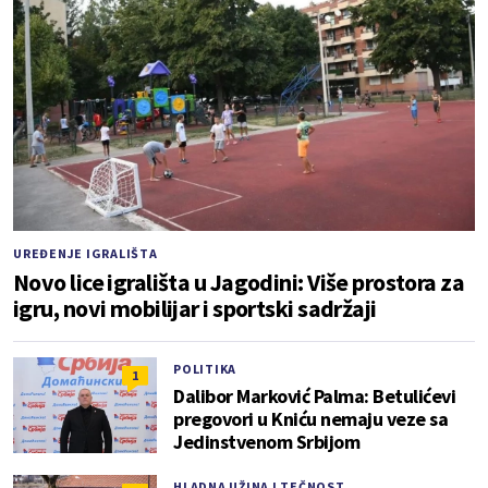
UREĐENJE IGRALIŠTA
Novo lice igrališta u Jagodini: Više prostora za
igru, novi mobilijar i sportski sadržaji
POLITIKA
1
Dalibor Marković Palma: Betulićevi
pregovori u Kniću nemaju veze sa
Jedinstvenom Srbijom
HLADNA UŽINA I TEČNOST