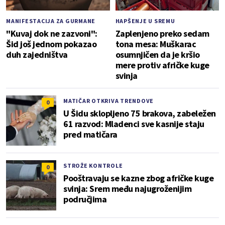
MANIFESTACIJA ZA GURMANE
HAPŠENJE U SREMU
"Kuvaj dok ne zazvoni":
Zaplenjeno preko sedam
Šid još jednom pokazao
tona mesa: Muškarac
duh zajedništva
osumnjičen da je kršio
mere protiv afričke kuge
svinja
MATIČAR OTKRIVA TRENDOVE
0
U Šidu sklopljeno 75 brakova, zabeležen
61 razvod: Mladenci sve kasnije staju
pred matičara
STROŽE KONTROLE
0
Pooštravaju se kazne zbog afričke kuge
svinja: Srem među najugroženijim
područjima