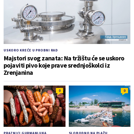
USKORO KREĆE U PROBNI RAD
Majstori svog zanata: Na tržištu će se uskoro
pojaviti pivo koje prave srednjoškolci iz
Zrenjanina
0
0
PRAZNICI GURMANLUKA
SLOBODNO NA PLAŽU