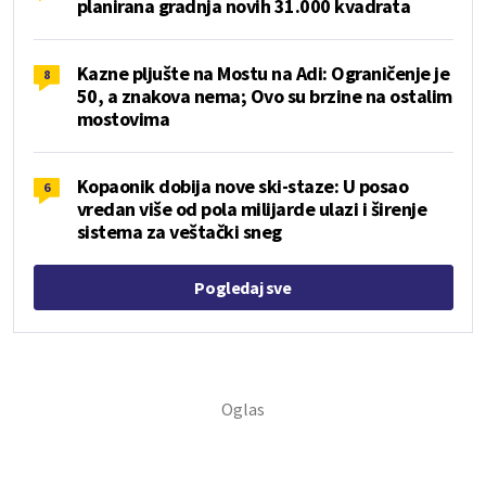
planirana gradnja novih 31.000 kvadrata
Kazne pljušte na Mostu na Adi: Ograničenje je
8
50, a znakova nema; Ovo su brzine na ostalim
mostovima
Kopaonik dobija nove ski-staze: U posao
6
vredan više od pola milijarde ulazi i širenje
sistema za veštački sneg
Pogledaj sve