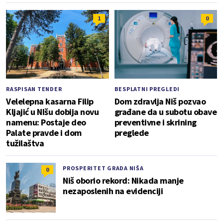
1
0
RASPISAN TENDER
BESPLATNI PREGLEDI
Velelepna kasarna Filip
Dom zdravlja Niš pozvao
Kljajić u NIšu dobija novu
građane da u subotu obave
namenu: Postaje deo
preventivne i skrining
Palate pravde i dom
preglede
tužilaštva
PROSPERITET GRADA NIŠA
0
Niš oborio rekord: Nikada manje
nezaposlenih na evidenciji