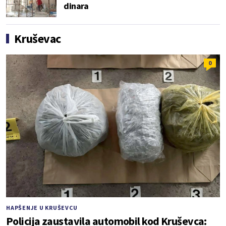
dinara
Kruševac
0
HAPŠENJE U KRUŠEVCU
Policija zaustavila automobil kod Kruševca: