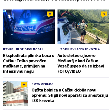
0
0
UTVRĐUJU SE OKOLNOSTI
U TOKU IZVLAČENJE VOZILA
Eksplodirala plinska boca u
Auto sleteo u jezero
Čačku: Teško povređen
Međuvršje kod Čačka:
muškarac, primljen na
Vozač uspeo da se izbavi
intenzivnu negu
FOTO/VIDEO
NOVA OPREMA
0
Opšta bolnica u Čačku dobila novu
opremu: Stigli novi aparati za anesteziju
i 30 kreveta