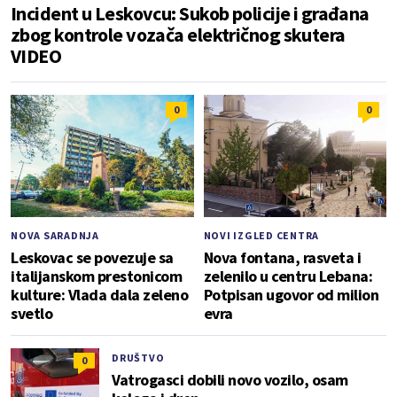
Incident u Leskovcu: Sukob policije i građana
zbog kontrole vozača električnog skutera
VIDEO
0
0
NOVA SARADNJA
NOVI IZGLED CENTRA
Leskovac se povezuje sa
Nova fontana, rasveta i
italijanskom prestonicom
zelenilo u centru Lebana:
kulture: Vlada dala zeleno
Potpisan ugovor od milion
svetlo
evra
DRUŠTVO
0
Vatrogasci dobili novo vozilo, osam