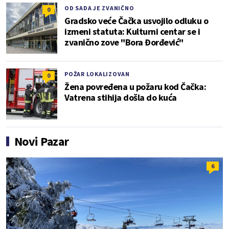
OD SADA JE ZVANIČNO
0
Gradsko veće Čačka usvojilo odluku o
izmeni statuta: Kulturni centar se i
zvanično zove "Bora Đorđević"
POŽAR LOKALIZOVAN
0
Žena povređena u požaru kod Čačka:
Vatrena stihija došla do kuća
Novi Pazar
6