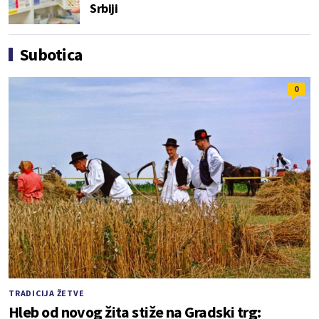
Srbiji
Subotica
0
TRADICIJA ŽETVE
Hleb od novog žita stiže na Gradski trg: