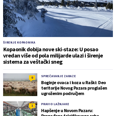
ŠIRENJE KOPAONIKA
Kopaonik dobija nove ski-staze: U posao
vredan više od pola milijarde ulazi i širenje
sistema za veštački sneg
SPREČAVANJE ZARAZE
0
Boginje ovaca i koza u Raški: Deo
teritorije Novog Pazara proglašen
ugroženim područjem
PRAVIO LAŽNJAKE
1
Hapšenje u Novom Pazaru:
Pronađena falsifikovana roba