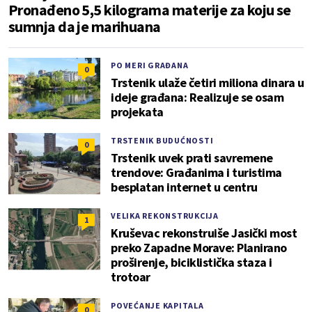
Pronađeno 5,5 kilograma materije za koju se
sumnja da je marihuana
PO MERI GRAĐANA
0
Trstenik ulaže četiri miliona dinara u
ideje građana: Realizuje se osam
projekata
TRSTENIK BUDUĆNOSTI
0
Trstenik uvek prati savremene
trendove: Građanima i turistima
besplatan internet u centru
VELIKA REKONSTRUKCIJA
1
Kruševac rekonstruiše Jasički most
preko Zapadne Morave: Planirano
proširenje, biciklistička staza i
trotoar
POVEĆANJE KAPITALA
0