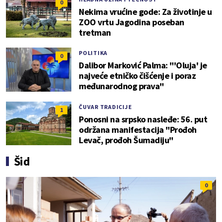
0
Nekima vrućine gode: Za životinje u
ZOO vrtu Jagodina poseban
tretman
POLITIKA
0
Dalibor Marković Palma: "'Oluja' je
najveće etničko čišćenje i poraz
međunarodnog prava"
ČUVAR TRADICIJE
1
Ponosni na srpsko nasleđe: 56. put
održana manifestacija "Prođoh
Levač, prođoh Šumadiju"
Šid
0