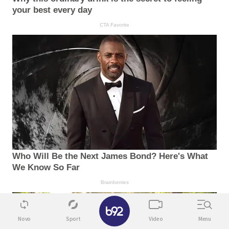
your best every day
CTA Favorite
Who Will Be the Next James Bond? Here's What
We Know So Far
Brainberries
✕
Novo
Sport
Video
Menu