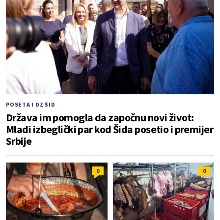
POSETA I DZ ŠID
Država im pomogla da započnu novi život:
Mladi izbeglički par kod Šida posetio i premijer
Srbije
0
0