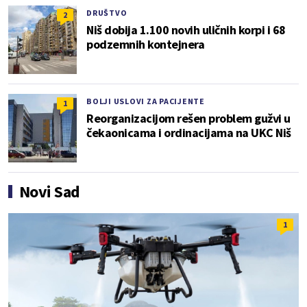
DRUŠTVO
2
Niš dobija 1.100 novih uličnih korpi i 68
podzemnih kontejnera
BOLJI USLOVI ZA PACIJENTE
1
Reorganizacijom rešen problem gužvi u
čekaonicama i ordinacijama na UKC Niš
Novi Sad
1