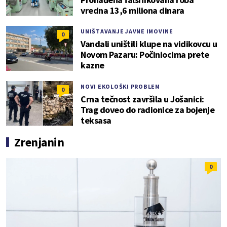
vredna 13,6 miliona dinara
UNIŠTAVANJE JAVNE IMOVINE
0
Vandali uništili klupe na vidikovcu u
Novom Pazaru: Počiniocima prete
kazne
NOVI EKOLOŠKI PROBLEM
0
Crna tečnost završila u Jošanici:
Trag doveo do radionice za bojenje
teksasa
Zrenjanin
0