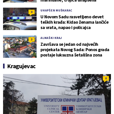
UHAPŠEN MUŠKARAC
0
U Novom Sadu rasvetljeno devet
teških krađa: Kidao ženama lančiće
sa vrata, napao i policajca
ALMAŠKI KRAJ
3
Završava se jedan od najvećih
projekata Novog Sada: Ponos grada
postaje luksuzna šetališna zona
Kragujevac
0