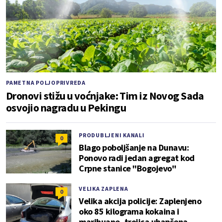
PAMETNA POLJOPRIVREDA
Dronovi stižu u voćnjake: Tim iz Novog Sada
osvojio nagradu u Pekingu
PRODUBLJENI KANALI
0
Blago poboljšanje na Dunavu:
Ponovo radi jedan agregat kod
Crpne stanice "Bogojevo"
VELIKA ZAPLENA
0
Velika akcija policije: Zaplenjeno
oko 85 kilograma kokaina i
marihuane, trojica uhapšena