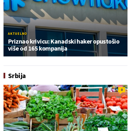
AKTUELNO
Priznao krivicu: Kanadski haker opustošio
više od 165 kompanija
Srbija
0