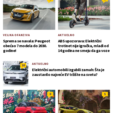
VELIKA OFANZIVA
AKTUELNO
Sprema se navala: Peugeot
ABS upozorava: Električni
obećao 7 modela do 2030.
trotinet nije igračka, mlađi od
godine!
14 godina ne smeju da ga voze
AKTUELNO
10
Električni automobili izgubili zamah: Šta je
zaustavilo najveće EV tržište na svetu?
0
5