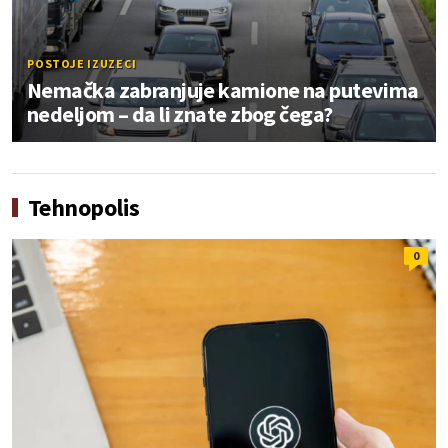
POSTOJE IZUZECI
Nemačka zabranjuje kamione na putevima
nedeljom – da li znate zbog čega?
Tehnopolis
0