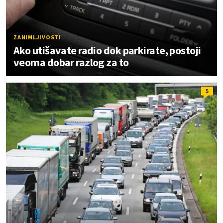
ZANIMLJIVOSTI
Ako utišavate radio dok parkirate, postoji
veoma dobar razlog za to
5