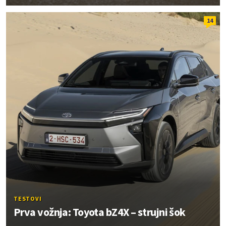
14
TESTOVI
Prva vožnja: Toyota bZ4X – strujni šok