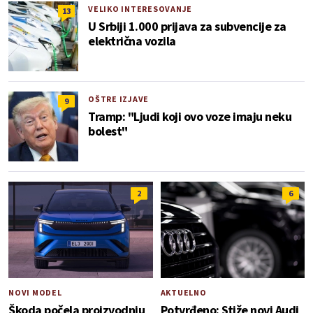
VELIKO INTERESOVANJE
13
U Srbiji 1.000 prijava za subvencije za
električna vozila
OŠTRE IZJAVE
9
Tramp: "Ljudi koji ovo voze imaju neku
bolest"
2
6
NOVI MODEL
AKTUELNO
Škoda počela proizvodnju
Potvrđeno: Stiže novi Audi