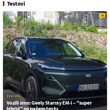
Testovi
28
TESTOVI
Vozili smo: Geely Starray EM-i – "super
hibrid" na našem testu