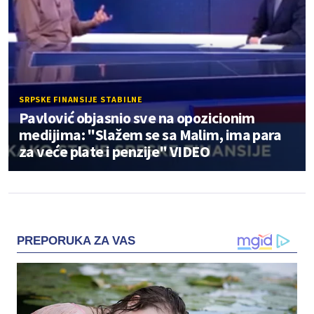
SRPSKE FINANSIJE STABILNE
Pavlović objasnio sve na opozicionim
medijima: "Slažem se sa Malim, ima para
za veće plate i penzije" VIDEO
PREPORUKA ZA VAS