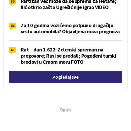
Partizan već može da se sprema za Hetafe;
80
Ilić otkrio zašto Ugrešić nije igrao VIDEO
Za 10 godina vozićemo potpuno drugačiju
66
vrstu automobila? Objavljena nova prognoza
Rat – dan 1.622: Zelenski spreman na
65
pregovore; Rusi se predali; Pogođeni turski
brodovi u Crnom moru FOTO
Pogledaj sve