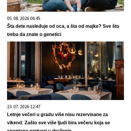
05. 08. 2026 06:45
Šta dete nasleđuje od oca, a šta od majke? Sve što
treba da znate o genetici
23. 07. 2026 12:47
Letnje večeri u gradu više nisu rezervisane za
vikend: Zašto sve više ljudi bira večeru koja se
spontano pretvori u druženje