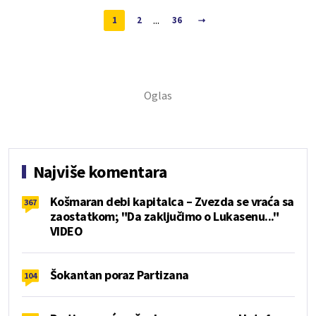
...
1
2
36
Najviše komentara
Košmaran debi kapitalca – Zvezda se vraća sa
367
zaostatkom; "Da zaključimo o Lukasenu..."
VIDEO
Šokantan poraz Partizana
104