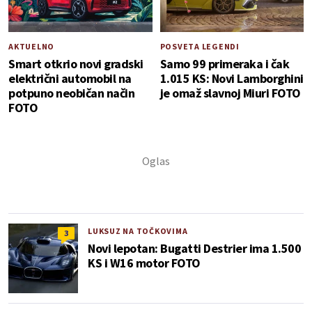
AKTUELNO
POSVETA LEGENDI
Smart otkrio novi gradski
Samo 99 primeraka i čak
električni automobil na
1.015 KS: Novi Lamborghini
potpuno neobičan način
je omaž slavnoj Miuri FOTO
FOTO
LUKSUZ NA TOČKOVIMA
3
Novi lepotan: Bugatti Destrier ima 1.500
KS i W16 motor FOTO