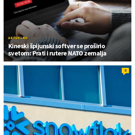
AKTUELNO
Kineski špijunski softver se proširio
svetom: Prati i rutere NATO zemalja
0