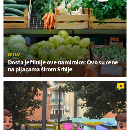
SRBIJA
Dosta jeftinije ove namirnice: Ovo su cene
na pijacama širom Srbije
0