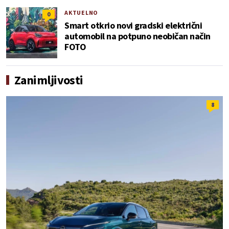
AKTUELNO
0
Smart otkrio novi gradski električni
automobil na potpuno neobičan način
FOTO
Zanimljivosti
8