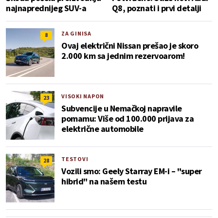
najnaprednijeg SUV-a
Q8, poznati i prvi detalji
ZA GINISA
8
Ovaj električni Nissan prešao je skoro
2.000 km sa jednim rezervoarom!
VISOKI NAPON
23
Subvencije u Nemačkoj napravile
pomamu: Više od 100.000 prijava za
električne automobile
TESTOVI
28
Vozili smo: Geely Starray EM-i – "super
hibrid" na našem testu