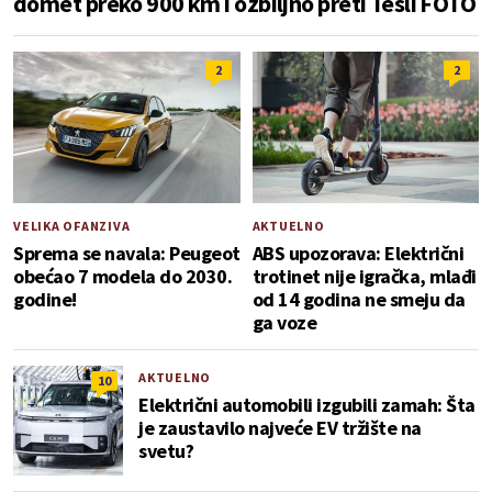
domet preko 900 km i ozbiljno preti Tesli FOTO
2
2
VELIKA OFANZIVA
AKTUELNO
Sprema se navala: Peugeot
ABS upozorava: Električni
obećao 7 modela do 2030.
trotinet nije igračka, mlađi
godine!
od 14 godina ne smeju da
ga voze
AKTUELNO
10
Električni automobili izgubili zamah: Šta
je zaustavilo najveće EV tržište na
svetu?