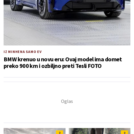
IZ MINHENA SAMO EV
BMW krenuo u novu eru: Ovaj model ima domet
preko 900 km i ozbiljno preti Tesli FOTO
2
2