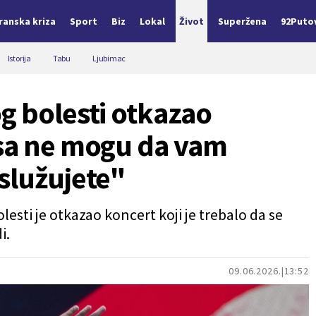
Iranska kriza
Sport
Biz
Lokal
Život
Superžena
92Puto
Istorija
Tabu
Ljubimac
g bolesti otkazao
asa ne mogu da vam
služujete"
esti je otkazao koncert koji je trebalo da se
i.
09.06.2026.
13:52