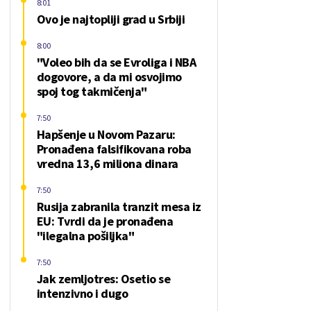
8:01
Ovo je najtopliji grad u Srbiji
8:00
"Voleo bih da se Evroliga i NBA
dogovore, a da mi osvojimo
spoj tog takmičenja"
7:50
Hapšenje u Novom Pazaru:
Pronađena falsifikovana roba
vredna 13,6 miliona dinara
7:50
Rusija zabranila tranzit mesa iz
EU: Tvrdi da je pronađena
"ilegalna pošiljka"
7:50
Jak zemljotres: Osetio se
intenzivno i dugo