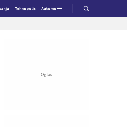
vanja
Tehnopolis
Automobili