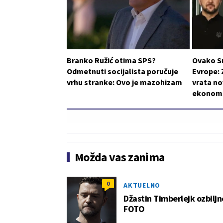
Branko Ružić otima SPS?
Ovako S
Odmetnuti socijalista poručuje
Evrope: 
vrhu stranke: Ovo je mazohizam
vrata n
ekonom
Možda vas zanima
0
AKTUELNO
Džastin Timberlejk ozbilj
FOTO