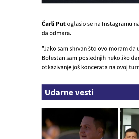
Čarli Put
oglasio se na Instagramu na
da odmara.
"Jako sam shrvan što ovo moram da 
Bolestan sam poslednjih nekoliko dana
otkazivanje još koncerata na ovoj turn
Udarne vesti