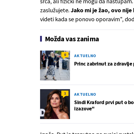
srca, ali fizički ne mogu da nastupam
zaslužujete.
Jako mi je žao, ovo nije
videti kada se ponovo oporavim", dod
Možda vas zanima
0
AKTUELNO
Princ zabrinut za zdravlje 
1
AKTUELNO
Sindi Kraford prvi put o bo
izazove"