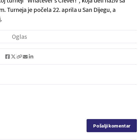
oj turneji "Whatever's Clever!", koja deli naziv sa
 Turneja je počela 22. aprila u San Dijegu, a
.
Pošalji komentar