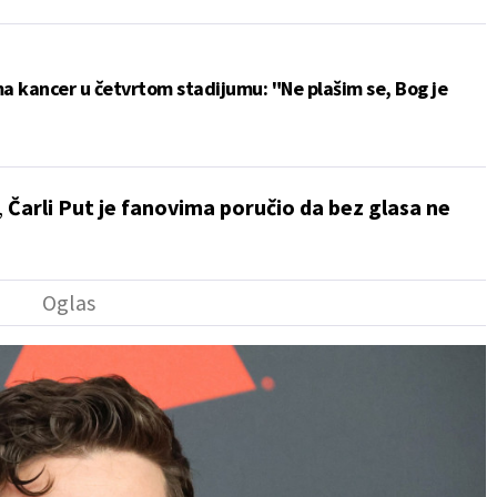
ma kancer u četvrtom stadijumu: "Ne plašim se, Bog je
,
Čarli Put je fanovima poručio da bez glasa ne