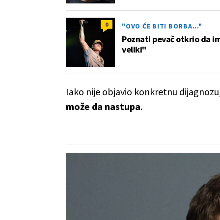
0
"OVO ĆE BITI BORBA..."
Poznati pevač otkrio da i
veliki"
Iako nije objavio konkretnu dijagnozu
može da nastupa
.