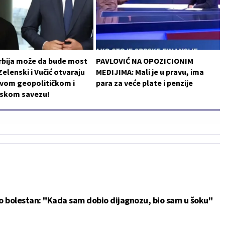
rbija može da bude most
PAVLOVIĆ NA OPOZICIONIM
Zelenski i Vučić otvaraju
MEDIJIMA: Mali je u pravu, ima
ovom geopolitičkom i
para za veće plate i penzije
skom savezu!
no bolestan: "Kada sam dobio dijagnozu, bio sam u šoku"