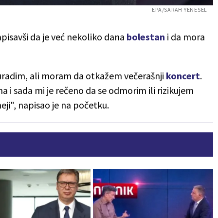
EPA/SARAH YENESEL
pisavši da je već nekoliko dana
bolestan
i da mora
uradim, ali moram da otkažem večerašnji
koncert
.
 i sada mi je rečeno da se odmorim ili rizikujem
eji", napisao je na početku.