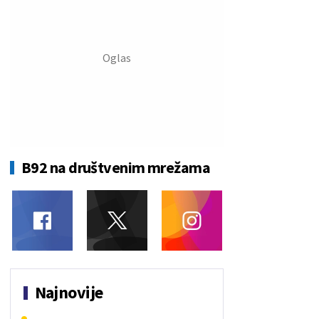
B92 na društvenim mrežama
Najnovije