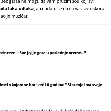
. Bez glasa ne mogu da vam pružim šou koji svi
 bila laka odluka
, ali nadam se da ću vas sve uskoro
ao je muzičar.
princeze: "Sve joj je gore u poslednje vreme..."
lesti s kojom se bori već 10 godina: "Starenje ima svoje