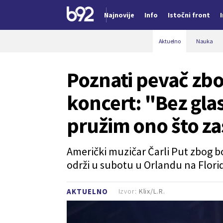
Najnovije
Info
Istočni front
Nova vest
Aktuelno
Nauka
Poznati pevač zbo
koncert: "Bez gl
pružim ono što za
Američki muzičar Čarli Put zbog bol
održi u subotu u Orlandu na Florid
Izvor:
Klix/L.R.
AKTUELNO