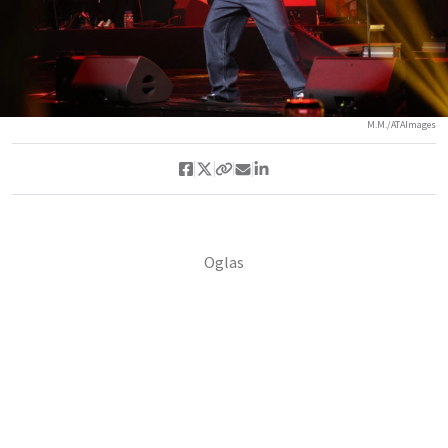
M.M./ATAImages