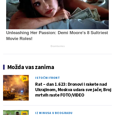
Unleashing Her Passion: Demi Moore's 8 Sultriest
Movie Roles!
Brainberries
Možda vas zanima
ISTOČNI FRONT
20
Rat – dan 1.623: Dronovi i rakete nad
Ukrajinom, Moskva udara sve jače; Broj
mrtvih raste FOTO/VIDEO
IZ MINUSA U BEOGRADU
365