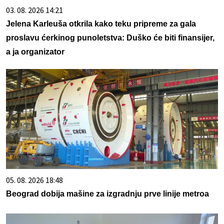
03. 08. 2026 14:21
Jelena Karleuša otkrila kako teku pripreme za gala
proslavu ćerkinog punoletstva: Duško će biti finansijer,
a ja organizator
05. 08. 2026 18:48
Beograd dobija mašine za izgradnju prve linije metroa