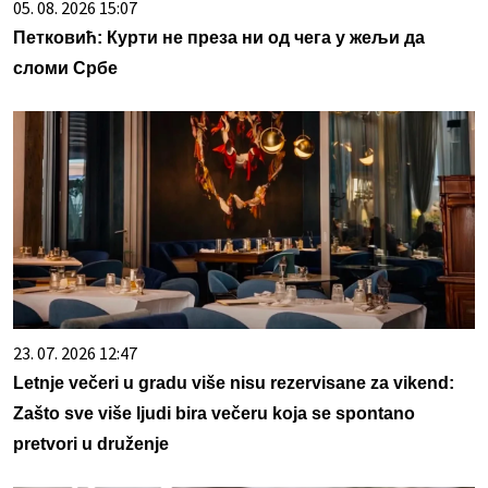
05. 08. 2026 15:07
Петковић: Курти не преза ни од чега у жељи да
сломи Србе
23. 07. 2026 12:47
Letnje večeri u gradu više nisu rezervisane za vikend:
Zašto sve više ljudi bira večeru koja se spontano
pretvori u druženje