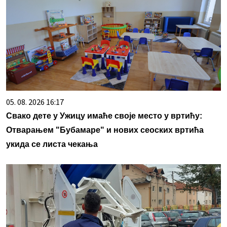
05. 08. 2026 16:17
Свако дете у Ужицу имаће своје место у вртићу:
Отварањем "Бубамаре" и нових сеоских вртића
укида се листа чекања