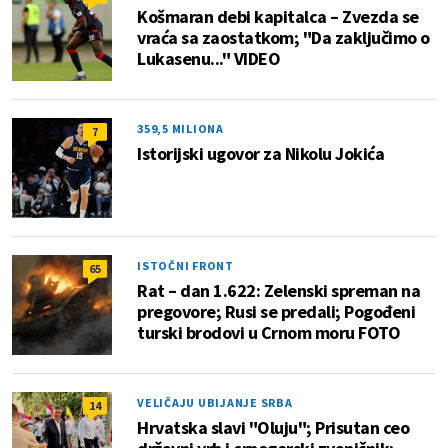
Košmaran debi kapitalca – Zvezda se
vraća sa zaostatkom; "Da zaključimo o
Lukasenu..." VIDEO
359,5 MILIONA
7
Istorijski ugovor za Nikolu Jokića
ISTOČNI FRONT
65
Rat – dan 1.622: Zelenski spreman na
pregovore; Rusi se predali; Pogođeni
turski brodovi u Crnom moru FOTO
VELIČAJU UBIJANJE SRBA
14
Hrvatska slavi "Oluju"; Prisutan ceo