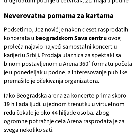
drugi datum počinje u četvrtak, 21. maja u podne.
Neverovatna pomama za kartama
Podsetimo, Jozinović je nakon deset rasprodatih
koncerata u
beogradskom Sava centru
ovog
proleća najavio najveći samostalni koncert u
karijeri u Srbiji. Prodaja ulaznica za spektakl sa
binom postavljenom u Arena 360° formatu počela
je u ponedeljak u podne, a interesovanje publike
premašilo je očekivanja organizatora.
Iako Beogradska arena za koncerte prima skoro
19 hiljada ljudi, u jednom trenutku u virtuelnom
redu čekalo je oko 44 hiljade osoba. Zbog
ogromne potražnje cela Arena rasprodata je za
svega nekoliko sati.