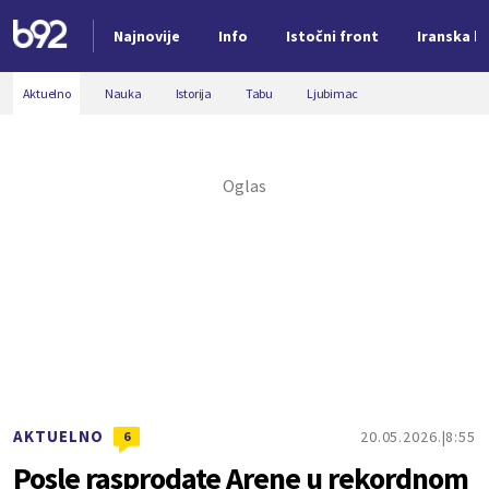
Najnovije
Info
Istočni front
Iranska kr
Nova vest
Aktuelno
Nauka
Istorija
Tabu
Ljubimac
AKTUELNO
20.05.2026.
8:55
6
Posle rasprodate Arene u rekordnom