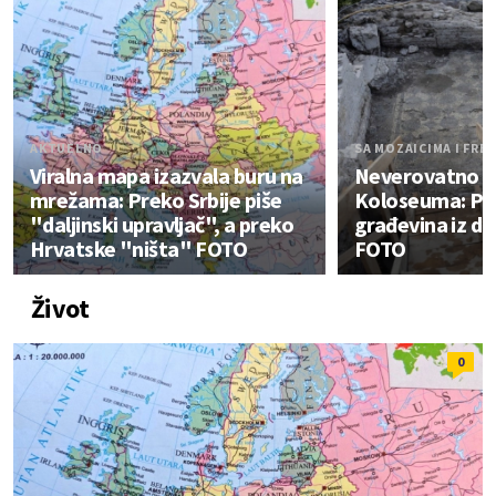
AKTUELNO
SA MOZAICIMA I FRE
Viralna mapa izazvala buru na
Neverovatno o
mrežama: Preko Srbije piše
Koloseuma: P
"daljinski upravljač", a preko
građevina iz d
Hrvatske "ništa" FOTO
FOTO
Život
0