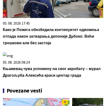
05. 08. 2026 17:45
Како је Пожега обезбедила континуитет одвожења
отпада након затварања депоније Дубоко: Већи
трошкови али без застоја
05. 08. 2026 08:24
Књажевац чува успомену на свог акробату – мурал
Драгoљуба Алексића краси центар града
Povezane vesti
0