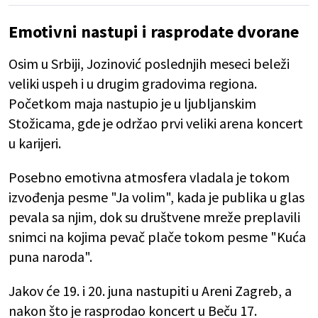
Emotivni nastupi i rasprodate dvorane
Osim u Srbiji, Jozinović poslednjih meseci beleži
veliki uspeh i u drugim gradovima regiona.
Početkom maja nastupio je u ljubljanskim
Stožicama, gde je održao prvi veliki arena koncert
u karijeri.
Posebno emotivna atmosfera vladala je tokom
izvođenja pesme "Ja volim", kada je publika u glas
pevala sa njim, dok su društvene mreže preplavili
snimci na kojima pevač plače tokom pesme "Kuća
puna naroda".
Jakov će 19. i 20. juna nastupiti u Areni Zagreb, a
nakon što je rasprodao koncert u Beču 17.