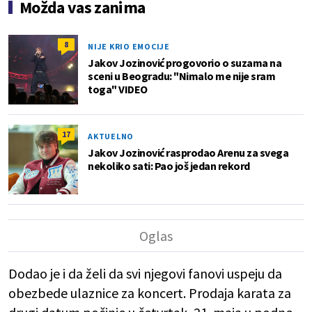
Možda vas zanima
8
NIJE KRIO EMOCIJE
Jakov Jozinović progovorio o suzama na
sceni u Beogradu: "Nimalo me nije sram
toga" VIDEO
17
AKTUELNO
Jakov Jozinović rasprodao Arenu za svega
nekoliko sati: Pao još jedan rekord
Dodao je i da želi da svi njegovi fanovi uspeju da
obezbede ulaznice za koncert. Prodaja karata za