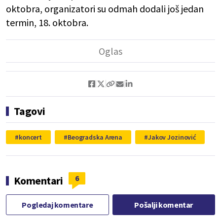
oktobra, organizatori su odmah dodali još jedan
termin, 18. oktobra.
Tagovi
koncert
Beogradska Arena
Jakov Jozinović
6
Komentari
Pogledaj komentare
Pošalji komentar