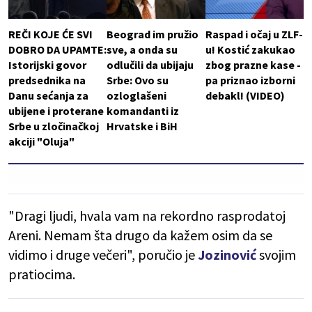
REČI KOJE ĆE SVI
Beograd im pružio
Raspad i očaj u ZLF-
DOBRO DA UPAMTE:
sve, a onda su
u! Kostić zakukao
Istorijski govor
odlučili da ubijaju
zbog prazne kase -
predsednika na
Srbe: Ovo su
pa priznao izborni
Danu sećanja za
ozloglašeni
debakl! (VIDEO)
ubijene i proterane
komandanti iz
Srbe u zločinačkoj
Hrvatske i BiH
akciji "Oluja"
"Dragi ljudi, hvala vam na rekordno rasprodatoj
Areni. Nemam šta drugo da kažem osim da se
vidimo i druge večeri", poručio je
Jozinović
svojim
pratiocima.