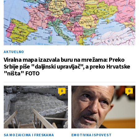
AKTUELNO
Viralna mapa izazvala buru na mrežama: Preko
Srbije piše "daljinski upravljač", a preko Hrvatske
"ništa" FOTO
0
0
SA MOZAICIMA I FRESKAMA
EMOTIVNA ISPOVEST