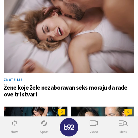
ZNATE LI?
Žene koje žele nezaboravan seks moraju da rade
ove tri stvari
0
0
✕
Novo
Sport
Video
Menu