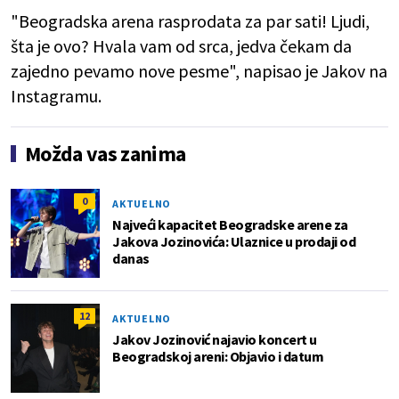
"Beogradska arena rasprodata za par sati! Ljudi,
šta je ovo? Hvala vam od srca, jedva čekam da
zajedno pevamo nove pesme", napisao je Jakov na
Instagramu.
Možda vas zanima
0
AKTUELNO
Najveći kapacitet Beogradske arene za
Jakova Jozinovića: Ulaznice u prodaji od
danas
12
AKTUELNO
Jakov Jozinović najavio koncert u
Beogradskoj areni: Objavio i datum