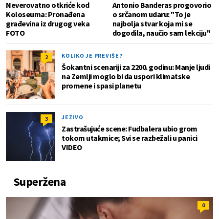
Neverovatno otkriće kod
Antonio Banderas progovorio
Koloseuma: Pronađena
o srčanom udaru: "To je
građevina iz drugog veka
najbolja stvar koja mi se
FOTO
dogodila, naučio sam lekciju"
KOLIKO JE PREVIŠE?
2
Šokantni scenariji za 2200. godinu: Manje ljudi
na Zemlji moglo bi da uspori klimatske
promene i spasi planetu
JEZIVO
3
Zastrašujuće scene: Fudbalera ubio grom
tokom utakmice; Svi se razbežali u panici
VIDEO
Superžena
0