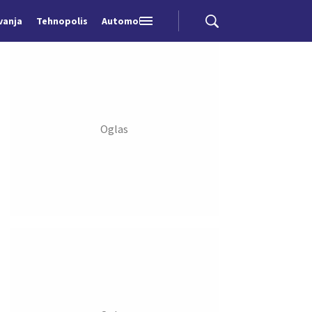
vanja
Tehnopolis
Automobili