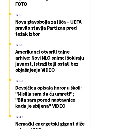
FOTO
17:53
Nova glavobolja za Ilića – UEFA
pravilo stavlja Partizan pred
težak izbor
17:51
Amerikanci otvorili tajne
arhive: Novi NLO snimci šokiraju
javnost, istražitelji ostali bez
objašnjenja VIDEO
17:50
Devojčica opisala horor u školi:
"Mislila sam da ću umreti";
"Bila sam pored nastavnice
kada je ubijena" VIDEO
17:49
Nemački energetski gigant diže