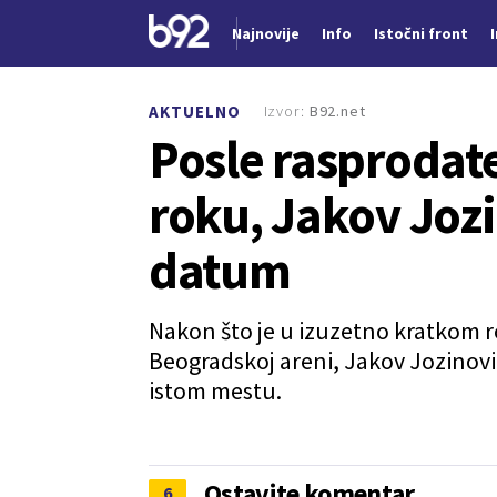
Najnovije
Info
Istočni front
Nova vest
Izvor:
B92.net
AKTUELNO
Posle rasprodat
roku, Jakov Jozi
datum
Nakon što je u izuzetno kratkom r
Beogradskoj areni, Jakov Jozinović 
istom mestu.
Ostavite komentar
6