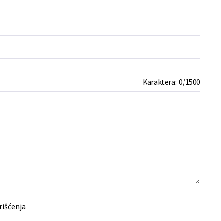
Karaktera:
0
/
1500
rišćenja