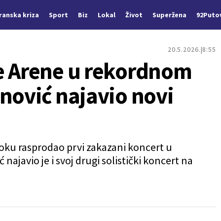
Iranska kriza
Sport
Biz
Lokal
Život
Superžena
92Puto
20.5.2026.
8:55
e Arene u rekordnom
nović najavio novi
oku rasprodao prvi zakazani koncert u
najavio je i svoj drugi solistički koncert na