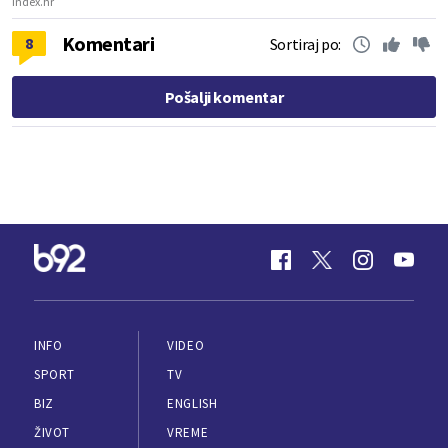
Index.hr
Komentari
8
Sortiraj po:
Pošalji komentar
INFO
VIDEO
SPORT
TV
BIZ
ENGLISH
ŽIVOT
VREME