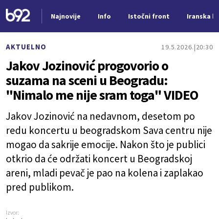
Najnovije
Info
Istočni front
Iranska kr
Nova vest
AKTUELNO
19.5.2026.
20:30
Jakov Jozinović progovorio o
suzama na sceni u Beogradu:
"Nimalo me nije sram toga" VIDEO
Jakov Jozinović na nedavnom, desetom po
redu koncertu u beogradskom Sava centru nije
mogao da sakrije emocije. Nakon što je publici
otkrio da će održati koncert u Beogradskoj
areni, mladi pevač je pao na kolena i zaplakao
pred publikom.
Izvor: