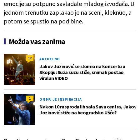
emocije su potpuno savladale mladog izvođača. U
jednom trenutku zaplakao je na sceni, kleknuo, a
potom se spustio na pod bine.
Možda vas zanima
12
AKTUELNO
Jakov Jozinović se slomio na koncertu u
Skoplju: Suza suzu stiže, snimak postao
viralan VIDEO
1
ON MU JE INSPIRACIJA
Nakon 10 rasprodatih sala Sava centra, Jakov
Jozinović stiže na beogradsko Ušće?