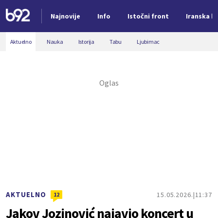
Najnovije
Info
Istočni front
Iranska kr
Nova vest
Aktuelno
Nauka
Istorija
Tabu
Ljubimac
AKTUELNO
15.05.2026.
11:37
12
Jakov Jozinović najavio koncert u