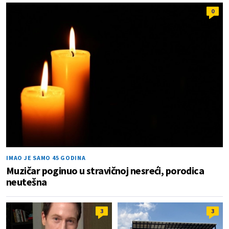
0
IMAO JE SAMO 45 GODINA
Muzičar poginuo u stravičnoj nesreći, porodica
neutešna
3
3