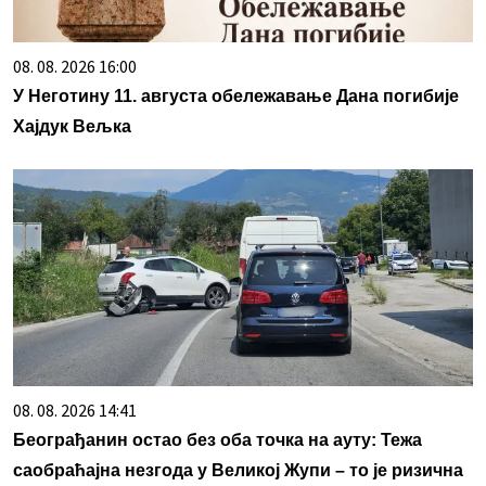
08. 08. 2026 16:00
У Неготину 11. августа обележавање Дана погибије
Хајдук Вељка
08. 08. 2026 14:41
Београђанин остао без оба точка на ауту: Тежа
саобраћајна незгода у Великој Жупи – то је ризична