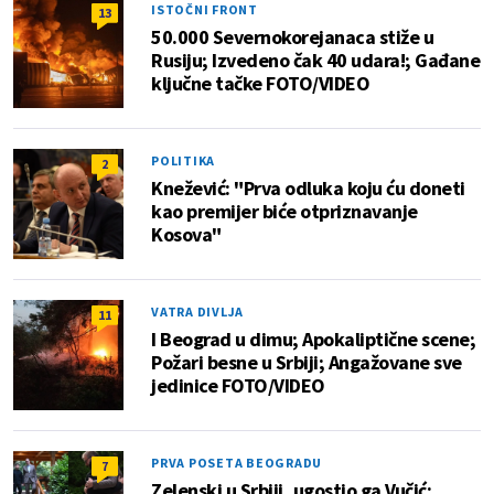
ISTOČNI FRONT
13
50.000 Severnokorejanaca stiže u
Rusiju; Izvedeno čak 40 udara!; Gađane
ključne tačke FOTO/VIDEO
POLITIKA
2
Knežević: "Prva odluka koju ću doneti
kao premijer biće otpriznavanje
Kosova"
VATRA DIVLJA
11
I Beograd u dimu; Apokaliptične scene;
Požari besne u Srbiji; Angažovane sve
jedinice FOTO/VIDEO
PRVA POSETA BEOGRADU
7
Zelenski u Srbiji, ugostio ga Vučić: