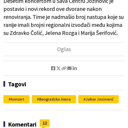
Desetim koncertom u Sava Centru Jozinović je
postavio i novi rekord ove dvorane nakon
renoviranja. Time je nadmašio broj nastupa koje su
ranije imali brojni regionalni izvođači među kojima
su Zdravko Čolić, Jelena Rozga i Marija Šerifović.
Tagovi
koncert
Beogradska Arena
Jakov Jozinović
12
Komentari