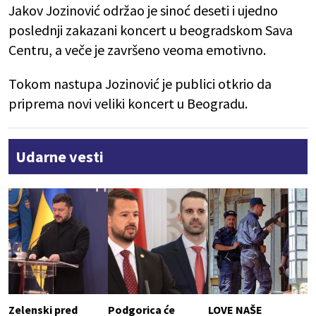
Jakov Jozinović održao je sinoć deseti i ujedno
poslednji zakazani koncert u beogradskom Sava
Centru, a veče je završeno veoma emotivno.
Tokom nastupa Jozinović je publici otkrio da
priprema novi veliki koncert u Beogradu.
Udarne vesti
Zelenski pred
Podgorica će
LOVE NAŠE