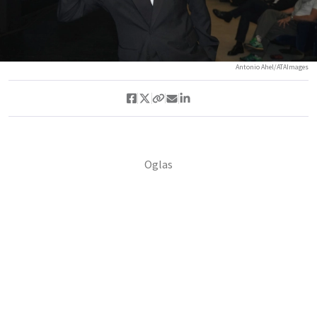
Antonio Ahel/ATAImages