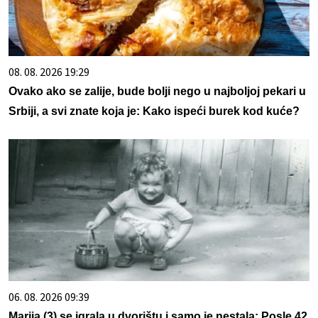
08. 08. 2026 19:29
Ovako ako se zalije, bude bolji nego u najboljoj pekari u
Srbiji, a svi znate koja je: Kako ispeći burek kod kuće?
06. 08. 2026 09:39
Marija (3) se igrala u dvorištu i samo je nestala: Posle 42