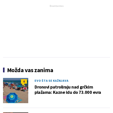
Brainberries
Možda vas zanima
EVO ŠTA SE KAŽNJAVA
6
Dronovi patroliraju nad grčkim
plažama: Kazne idu do 73.000 evra