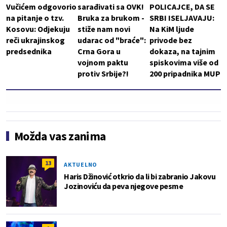
Vučićem odgovorio
sarađivati sa OVK!
POLICAJCE, DA SE
na pitanje o tzv.
Bruka za brukom -
SRBI ISELJAVAJU:
Kosovu: Odjekuju
stiže nam novi
Na KiM ljude
reči ukrajinskog
udarac od "braće":
privode bez
predsednika
Crna Gora u
dokaza, na tajnim
vojnom paktu
spiskovima više od
protiv Srbije?!
200 pripadnika MUP
Možda vas zanima
13
AKTUELNO
Haris Džinović otkrio da li bi zabranio Jakovu
Jozinoviću da peva njegove pesme