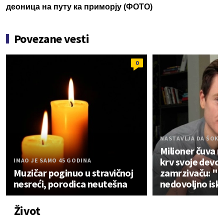
деоница на путу ка приморју (ФОТО)
Povezane vesti
0
NASTAVLJA DA ŠOKI
Milioner čuva 
krv svoje devoj
IMAO JE SAMO 45 GODINA
Muzičar poginuo u stravičnoj
zamrzivaču: "Vr
nesreći, porodica neutešna
nedovoljno isk
Život