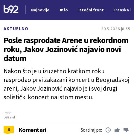
Najnovije
Info
Istočni front
Iranska kr
Nova vest
AKTUELNO
20.5.2026.
8:55
Posle rasprodate Arene u rekordnom
roku, Jakov Jozinović najavio novi
datum
Nakon što je u izuzetno kratkom roku
rasprodao prvi zakazani koncert u Beogradskoj
areni, Jakov Jozinović najavio je i svoj drugi
solistički koncert na istom mestu.
Izvor:
B92.net
Komentari
6
Sortiraj po: