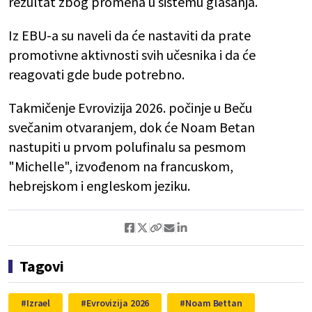
rezultat zbog promena u sistemu glasanja.
Iz EBU-a su naveli da će nastaviti da prate
promotivne aktivnosti svih učesnika i da će
reagovati gde bude potrebno.
Takmičenje Evrovizija 2026. počinje u Beču
svečanim otvaranjem, dok će Noam Betan
nastupiti u prvom polufinalu sa pesmom
"Michelle", izvođenom na francuskom,
hebrejskom i engleskom jeziku.
Tagovi
Izrael
Evrovizija 2026
Noam Bettan