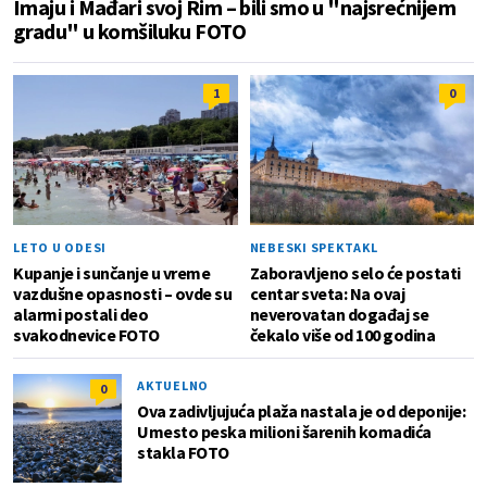
Imaju i Mađari svoj Rim – bili smo u "najsrećnijem
gradu" u komšiluku FOTO
1
0
LETO U ODESI
NEBESKI SPEKTAKL
Kupanje i sunčanje u vreme
Zaboravljeno selo će postati
vazdušne opasnosti – ovde su
centar sveta: Na ovaj
alarmi postali deo
neverovatan događaj se
svakodnevice FOTO
čekalo više od 100 godina
AKTUELNO
0
Ova zadivljujuća plaža nastala je od deponije:
Umesto peska milioni šarenih komadića
stakla FOTO