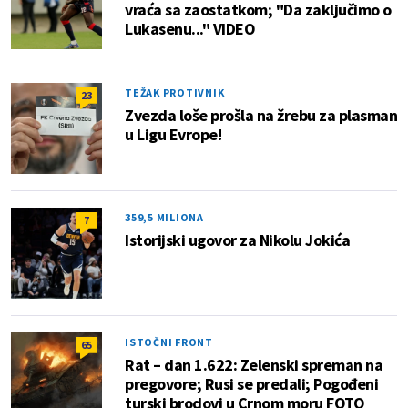
vraća sa zaostatkom; "Da zaključimo o
Lukasenu..." VIDEO
TEŽAK PROTIVNIK
23
Zvezda loše prošla na žrebu za plasman
u Ligu Evrope!
359,5 MILIONA
7
Istorijski ugovor za Nikolu Jokića
ISTOČNI FRONT
65
Rat – dan 1.622: Zelenski spreman na
pregovore; Rusi se predali; Pogođeni
turski brodovi u Crnom moru FOTO