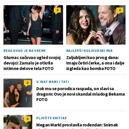
0
0
REAGOVAO JE NA VREME
NAJLEPŠI HOLIVUDSKI PAR
Glumac sačuvao ugled svojoj
Zaljubljeni kao prvog dana:
devojci: Zamalo je otkrila
Imaju četiri ćerke, a ona i dalje
intimne delove tela FOTO
izgleda kao bomba FOTO
U INAT MAMI I TATI
0
Dok mu se porodica raspada, on slavi sa
dragom: Ovo je novi skandal mladog Bekama
FOTO
PLJUŠTE KRITIKE
0
Megan Markl proslavila rođendan: Snimak