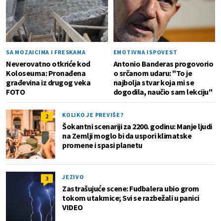
SA MOZAICIMA I FRESKAMA
EMOTIVNA ISPOVEST
Neverovatno otkriće kod
Antonio Banderas progovorio
Koloseuma: Pronađena
o srčanom udaru: "To je
građevina iz drugog veka
najbolja stvar koja mi se
FOTO
dogodila, naučio sam lekciju"
KOLIKO JE PREVIŠE?
2
Šokantni scenariji za 2200. godinu: Manje ljudi
na Zemlji moglo bi da uspori klimatske
promene i spasi planetu
JEZIVO
3
Zastrašujuće scene: Fudbalera ubio grom
tokom utakmice; Svi se razbežali u panici
VIDEO