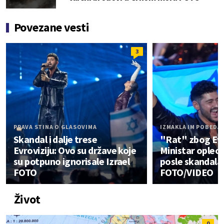
Povezane vesti
3
PRAVA STINA O GLASOVIMA
IZMAKLA IM POBEDA
Skandal i dalje trese
"Rat" zbog Evr
Evroviziju: Ovo su države koje
Ministar opleo 
su potpuno ignorisale Izrael
posle skandala 
FOTO
FOTO/VIDEO
Život
0