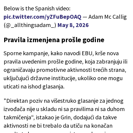
Below is the Spanish video:
pic.twitter.com/yZFuBepOAQ
— Adam Mc Callig
(@_allthingsadam_)
May 8, 2026
Pravila izmenjena prošle godine
Sporne kampanje, kako navodi EBU, krše nova
pravila uvedenim prošle godine, koja zabranjuju ili
ograničavaju promotivne aktivnosti trećih strana,
uključujući državne institucije, ukoliko one mogu
uticati na ishod glasanja.
"Direktan poziv na višestruko glasanje za jednog
izvođača nije u skladu ni sa pravilima ni sa duhom
takmičenja“, istakao je Grin, dodajući da takve
aktivnosti ne bi trebalo da utiču na konačan