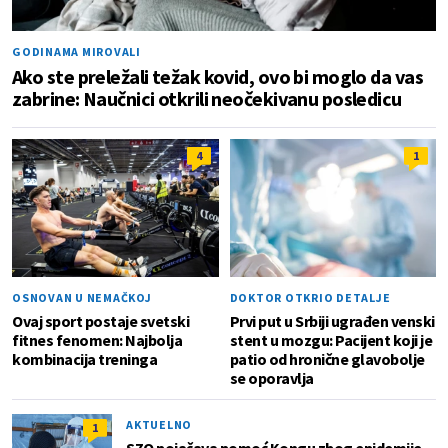
GODINAMA MIROVALI
Ako ste preležali težak kovid, ovo bi moglo da vas
zabrine: Naučnici otkrili neočekivanu posledicu
4
1
OSNOVAN U NEMAČKOJ
DOKTOR OTKRIO DETALJE
Ovaj sport postaje svetski
Prvi put u Srbiji ugrađen venski
fitnes fenomen: Najbolja
stent u mozgu: Pacijent koji je
kombinacija treninga
patio od hronične glavobolje
se oporavlja
AKTUELNO
1
SZO pojačava pomoć Kongu zbog epidemije