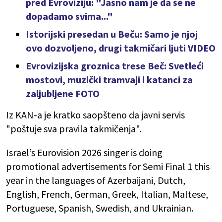
pred Evroviziju: "Jasno nam je da se ne
dopadamo svima..."
Istorijski presedan u Beču: Samo je njoj
ovo dozvoljeno, drugi takmičari ljuti VIDEO
Evrovizijska groznica trese Beč: Svetleći
mostovi, muzički tramvaji i katanci za
zaljubljene FOTO
Iz KAN-a je kratko saopšteno da javni servis
"poštuje sva pravila takmičenja".
Israel’s Eurovision 2026 singer is doing
promotional advertisements for Semi Final 1 this
year in the languages of Azerbaijani, Dutch,
English, French, German, Greek, Italian, Maltese,
Portuguese, Spanish, Swedish, and Ukrainian.