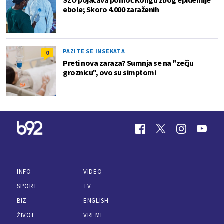
ebole; Skoro 4.000 zaraženih
PAZITE SE INSEKATA
0
Preti nova zaraza? Sumnja se na "zečju
groznicu", ovo su simptomi
INFO
VIDEO
SPORT
TV
BIZ
ENGLISH
ŽIVOT
VREME