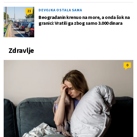
DEVOJKA OSTALA SAMA
21
Beograđanin krenuo na more, a onda šok na
granici: Vratili ga zbog samo 3.000 dinara
Zdravlje
0