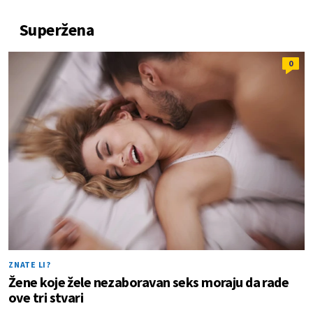
Superžena
0
ZNATE LI?
Žene koje žele nezaboravan seks moraju da rade
ove tri stvari