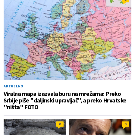
AKTUELNO
Viralna mapa izazvala buru na mrežama: Preko
Srbije piše "daljinski upravljač", a preko Hrvatske
"ništa" FOTO
0
0