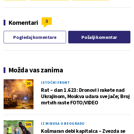
3
Komentari
Pogledaj komentare
Pošalji komentar
Možda vas zanima
ISTOČNI FRONT
20
Rat – dan 1.623: Dronovi i rakete nad
Ukrajinom, Moskva udara sve jače; Broj
mrtvih raste FOTO/VIDEO
IZ MINUSA U BEOGRADU
365
Košmaran debi kapitalca – Zvezda se