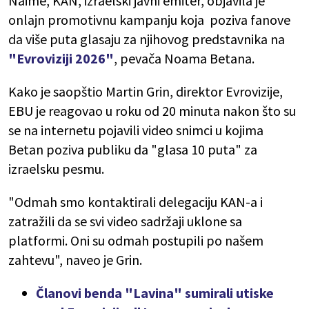
Naime, KAN, izraelski javni emiter, objavila je
onlajn promotivnu kampanju koja poziva fanove
da više puta glasaju za njihovog predstavnika na
"Evroviziji 2026"
, pevača Noama Betana.
Kako je saopštio Martin Grin, direktor Evrovizije,
EBU je reagovao u roku od 20 minuta nakon što su
se na internetu pojavili video snimci u kojima
Betan poziva publiku da "glasa 10 puta" za
izraelsku pesmu.
"Odmah smo kontaktirali delegaciju KAN-a i
zatražili da se svi video sadržaji uklone sa
platformi. Oni su odmah postupili po našem
zahtevu", naveo je Grin.
Članovi benda "Lavina" sumirali utiske