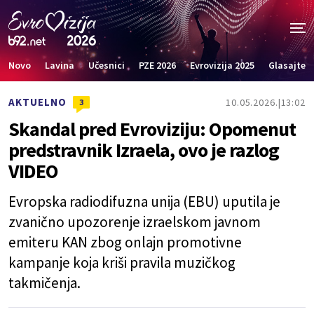
Novo
Lavina
Učesnici
PZE 2026
Evrovizija 2025
Glasajte
AKTUELNO
10.05.2026.
13:02
3
Skandal pred Evroviziju: Opomenut
predstravnik Izraela, ovo je razlog
VIDEO
Evropska radiodifuzna unija (EBU) uputila je
zvanično upozorenje izraelskom javnom
emiteru KAN zbog onlajn promotivne
kampanje koja kriši pravila muzičkog
takmičenja.