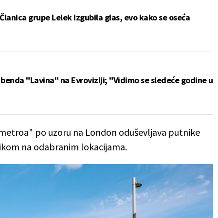
 Članica grupe Lelek izgubila glas, evo kako se oseća
benda "Lavina" na Evroviziji; "Vidimo se sledeće godine u
 metroa" po uzoru na London oduševljava putnike
ikom na odabranim lokacijama.