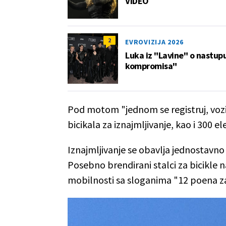
VIDEO
2
EVROVIZIJA 2026
Luka iz "Lavine" o nastupu
kompromisa"
Pod motom "jednom se registruj, vozi
bicikala za iznajmljivanje, kao i 300 el
Iznajmljivanje se obavlja jednostavno
Posebno brendirani stalci za bicikle n
mobilnosti sa sloganima "12 poena za b