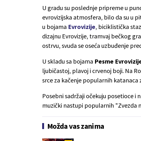
U gradu su poslednje pripreme u puno
evrovizijska atmosfera, bilo da su u 
u bojama
Evrovizije
, biciklistička st
dizajnu Evrovizije, tramvaj bečkog g
ostrvu, svuda se oseća uzbuđenje pred
U skladu sa bojama
Pesme Evrovizij
ljubičastoj, plavoj i crvenoj boji. Na
srce za kačenje popularnih katanaca z
Posebni sadržaji očekuju posetioce i 
muzički nastupi popularnih "Zvezda 
Možda vas zanima