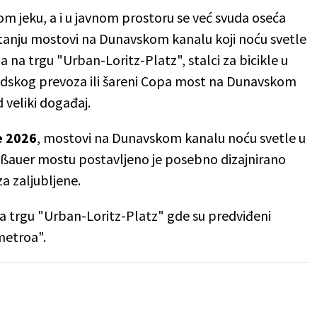
m jeku, a i u javnom prostoru se već svuda oseća
pitanju mostovi na Dunavskom kanalu koji noću svetle
aza na trgu "Urban-Loritz-Platz", stalci za bicikle u
radskog prevoza ili šareni Copa most na Dunavskom
 veliki događaj.
e 2026
, mostovi na Dunavskom kanalu noću svetle u
 Roßauer mostu postavljeno je posebno dizajnirano
a zaljubljene.
na trgu "Urban-Loritz-Platz" gde su predviđeni
metroa".