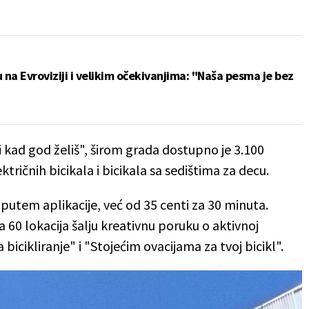
 na Evroviziji i velikim očekivanjima: "Naša pesma je bez
 kad god želiš", širom grada dostupno je 3.100
ektričnih bicikala i bicikala sa sedištima za decu.
 putem aplikacije, već od 35 centi za 30 minuta.
a 60 lokacija šalju kreativnu poruku o aktivnoj
icikliranje" i "Stojećim ovacijama za tvoj bicikl".