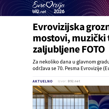
Evrovizijska grozn
mostovi, muzički t
zaljubljene FOTO
Za nekoliko dana u glavnom gradu
održava se 70. Pesma Evrovizije (
Izvor:
B92.net
AKTUELNO