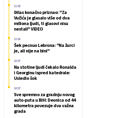
11:03
Đilas konačno priznao: "Za
Vučića je glasalo više od dva
miliona ljudi, ti glasovi nisu
nestali" VIDEO
11:02
Šek pecnuo Lebrona: "Na žurci
je, ali nije na bini"
10:57
Na stotine ljudi čekalo Ronalda
i Georginu ispred katedrale:
Usledio šok
10:57
Sve spremno za gradnju novog
auto-puta u BiH: Deonica od 44
kilometra povezuje dva važna
grada