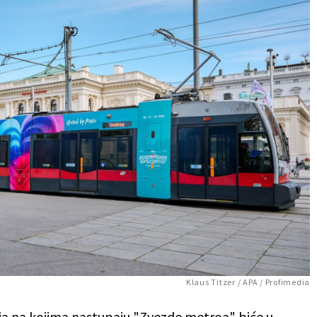
Klaus Titzer / APA / Profimedia
ija na kojima nastupaju "Zvezde metroa" biće u