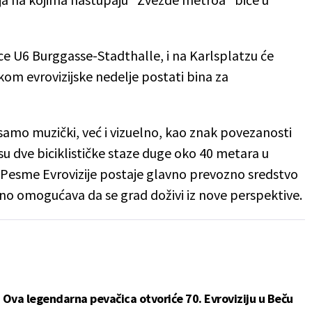
ce U6 Burggasse-Stadthalle, i na Karlsplatzu će
m evrovizijske nedelje postati bina za
samo muzički, već i vizuelno, kao znak povezanosti
su dve biciklističke staze duge oko 40 metara u
m Pesme Evrovizije postaje glavno prevozno sredstvo
no omogućava da se grad doživi iz nove perspektive.
": Ova legendarna pevačica otvoriće 70. Evroviziju u Beču