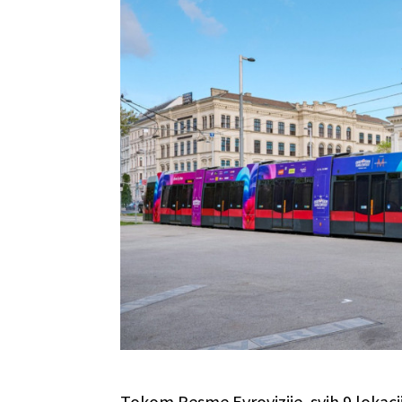
Tokom Pesme Evrovizije, svih 9 lokac