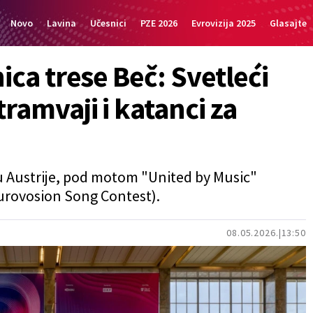
Novo
Lavina
Učesnici
PZE 2026
Evrovizija 2025
Glasajte
ica trese Beč: Svetleći
ramvaji i katanci za
 Austrije, pod motom "United by Music"
Eurovosion Song Contest).
08.05.2026.
13:50