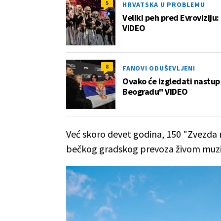
5
HRVATSKA U PROBLEMU
Veliki peh pred Evroviziju:
VIDEO
8
FANOVI ODUŠEVLJENI
Ovako će izgledati nastup 
Beogradu" VIDEO
Već skoro devet godina, 150 "Zvezda
bečkog gradskog prevoza živom muz