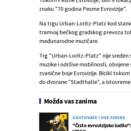
znaku "70 godina Pesme Evrovizije".
Na trgu Urban-Loritz-Platz kod stani
tramvaj bečkog gradskog prevoza toko
međunarodne muzičare.
Trg "Urban-Loritz-Platz" nije sređen 
muzike i održive mobilnosti, obojene 
zvanične boje Evrovizije. Bicikl toko
do dvorane "Stadthalle", a istovreme
Možda vas zanima
5
GOSTOVAĆE I OVE ZVEZDE
"Čisto evrovizijsko ludilo