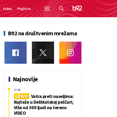
Video
Plejlista
B92 na društvenim mrežama
Najnovije
11:06
UŽIVO
Vatra preti naseljima:
Najteže u Deliblatskoj peščari;
Više od 300 ljudi na terenu
VIDEO