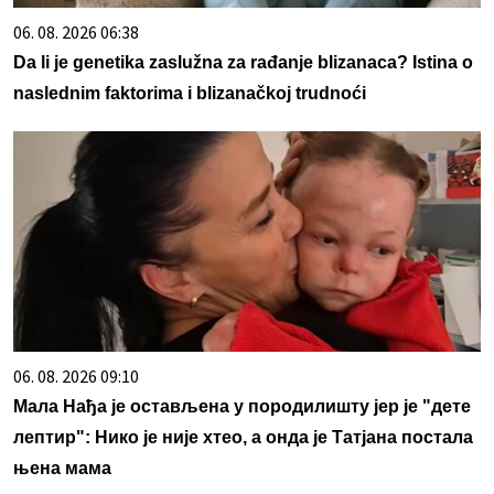
06. 08. 2026 06:38
Da li je genetika zaslužna za rađanje blizanaca? Istina o
naslednim faktorima i blizanačkoj trudnoći
06. 08. 2026 09:10
Мала Нађа је остављена у породилишту јер је "дете
лептир": Нико је није хтео, а онда је Татјана постала
њена мама