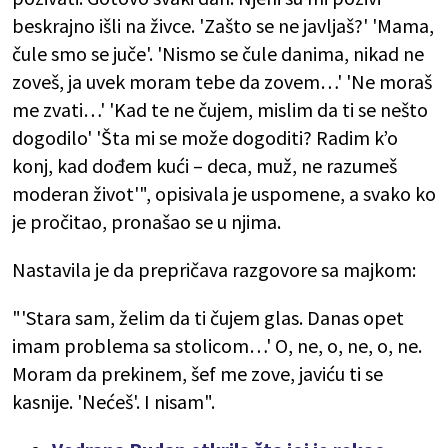
beskrajno išli na živce. 'Zašto se ne javljaš?' 'Mama,
čule smo se juče'. 'Nismo se čule danima, nikad ne
zoveš, ja uvek moram tebe da zovem…' 'Ne moraš
me zvati…' 'Kad te ne čujem, mislim da ti se nešto
dogodilo' 'Šta mi se može dogoditi? Radim k’o
konj, kad dođem kući – deca, muž, ne razumeš
moderan život'", opisivala je uspomene, a svako ko
je pročitao, pronašao se u njima.
Nastavila je da prepričava razgovore sa majkom:
"'Stara sam, želim da ti čujem glas. Danas opet
imam problema sa stolicom…' O, ne, o, ne, o, ne.
Moram da prekinem, šef me zove, javiću ti se
kasnije. 'Nećeš'. I nisam".