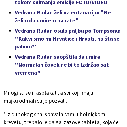
tokom snimanja emisije FOTO/VIDEO
Vedrana Rudan želi na eutanaziju: "Ne
želim da umirem na rate"
Vedrana Rudan osula paljbu po Tompsonu:
"Kakvi smo mi Hrvatice i Hrvati, na šta se
palimo?"
Vedrana Rudan saopštila da umire:
"Normalan čovek ne bi to izdržao sat
vremena"
Mnogi su se i rasplakali, a svi koji imaju
majku odmah su je pozvali.
"Iz dubokog sna, spavala sam u bolničkom
krevetu, trebalo je da ga izazove tableta, koja će