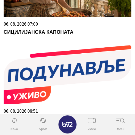
06. 08. 2026 07:00
СИЦИЛИЈАНСКА КАПОНАТА
06. 08. 2026 08:51
✕
ЕПАРХИЈА БУДИМЉАНСКО-НИКШИЋКА ДУБОКО
ЗАХВАЛНА ВУЧИЋУ: Председников говор у
Novo
Sport
Video
Menu