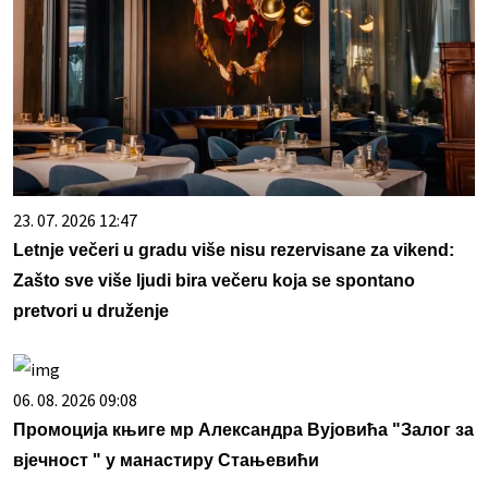
23. 07. 2026 12:47
Letnje večeri u gradu više nisu rezervisane za vikend:
Zašto sve više ljudi bira večeru koja se spontano
pretvori u druženje
06. 08. 2026 09:08
Промоција књиге мр Александра Вујовића "Залог за
вјечност " у манастиру Стањевићи