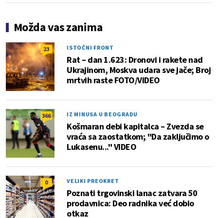
Možda vas zanima
ISTOČNI FRONT
23
Rat – dan 1.623: Dronovi i rakete nad
Ukrajinom, Moskva udara sve jače; Broj
mrtvih raste FOTO/VIDEO
IZ MINUSA U BEOGRADU
366
Košmaran debi kapitalca – Zvezda se
vraća sa zaostatkom; "Da zaključimo o
Lukasenu..." VIDEO
VELIKI PREOKRET
0
Poznati trgovinski lanac zatvara 50
prodavnica: Deo radnika već dobio
otkaz