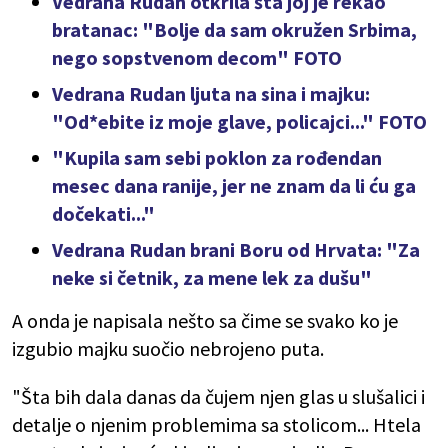
Vedrana Rudan otkrila šta joj je rekao
bratanac: "Bolje da sam okružen Srbima,
nego sopstvenom decom" FOTO
Vedrana Rudan ljuta na sina i majku:
"Od*ebite iz moje glave, policajci..." FOTO
"Kupila sam sebi poklon za rođendan
mesec dana ranije, jer ne znam da li ću ga
dočekati..."
Vedrana Rudan brani Boru od Hrvata: "Za
neke si četnik, za mene lek za dušu"
A onda je napisala nešto sa čime se svako ko je
izgubio majku suočio nebrojeno puta.
"Šta bih dala danas da čujem njen glas u slušalici i
detalje o njenim problemima sa stolicom... Htela