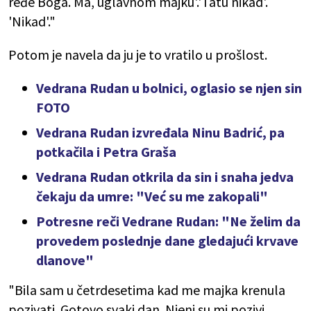
ređe Boga. Ma, uglavnom majku'.'Tatu nikad'.
'Nikad'."
Potom je navela da ju je to vratilo u prošlost.
Vedrana Rudan u bolnici, oglasio se njen sin
FOTO
Vedrana Rudan izvređala Ninu Badrić, pa
potkačila i Petra Graša
Vedrana Rudan otkrila da sin i snaha jedva
čekaju da umre: "Već su me zakopali"
Potresne reči Vedrane Rudan: "Ne želim da
provedem poslednje dane gledajući krvave
dlanove"
"Bila sam u četrdesetima kad me majka krenula
pozivati. Gotovo svaki dan. Njeni su mi pozivi