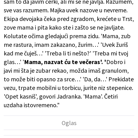
sam to da javim ćerki, ali mi se ne javlja. Razumem,
sve vas razumem. Majka uvek nazove u nevreme.
Ekipa devojaka čeka pred zgradom, krećete u Trst,
zove mama i pita kako ste i zašto se ne javljate.
Kolutate očima gledajući prema zidu. 'Mama, zub
me rastura, imam zakazano, žurim…' 'Uvek žuriš
kad me čuješ…' 'Treba li ti nešto?' 'Treba mi tvoj
glas…' '
Mama, nazvat ću te večeras'. '
Dobro i
javi mi šta je zubar rekao, možda imaš granulom,
to može biti opasno za srce…' 'Da, da…' Prekidate
vezu, trpate mobilni u torbicu, jurite niz stepenice.
'Opet kasniš', govori Jadranka. 'Mama'. Četiri
uzdaha istovremeno."