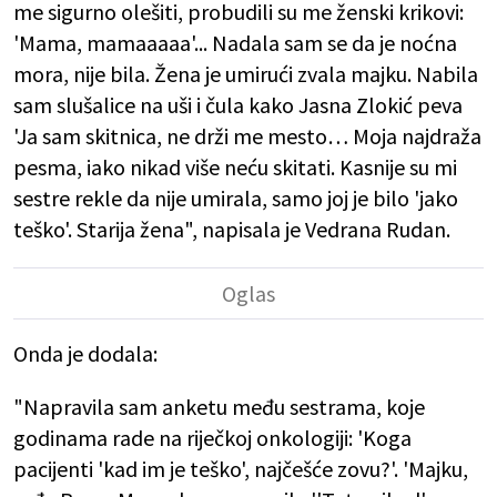
me sigurno olešiti, probudili su me ženski krikovi:
'Mama, mamaaaaa'... Nadala sam se da je noćna
mora, nije bila. Žena je umirući zvala majku. Nabila
sam slušalice na uši i čula kako Jasna Zlokić peva
'Ja sam skitnica, ne drži me mesto… Moja najdraža
pesma, iako nikad više neću skitati. Kasnije su mi
sestre rekle da nije umirala, samo joj je bilo 'jako
teško'. Starija žena", napisala je Vedrana Rudan.
Onda je dodala:
"Napravila sam anketu među sestrama, koje
godinama rade na riječkoj onkologiji: 'Koga
pacijenti 'kad im je teško', najčešće zovu?'. 'Majku,