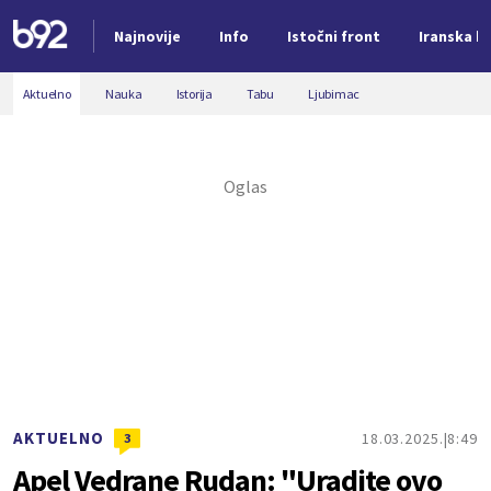
Najnovije
Info
Istočni front
Iranska kr
Nova vest
Aktuelno
Nauka
Istorija
Tabu
Ljubimac
AKTUELNO
18.03.2025.
8:49
3
Apel Vedrane Rudan: "Uradite ovo