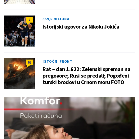
359,5 MILIONA
7
Istorijski ugovor za Nikolu Jokića
ISTOČNI FRONT
65
Rat – dan 1.622: Zelenski spreman na
pregovore; Rusi se predali; Pogođeni
turski brodovi u Crnom moru FOTO