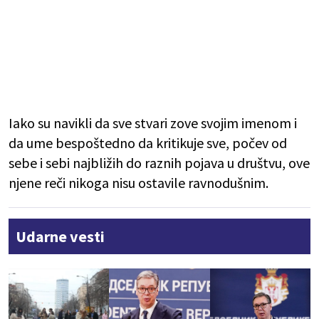
Iako su navikli da sve stvari zove svojim imenom i
da ume bespoštedno da kritikuje sve, počev od
sebe i sebi najbližih do raznih pojava u društvu, ove
njene reči nikoga nisu ostavile ravnodušnim.
Udarne vesti