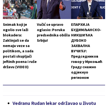
Snimak koji je
Vučić se upravo
ЕПАРХИЈА
ogolio sve laži
oglasio: Poruka
БУДИМЉАНСКО-
blokadera:
predsednika obišla
НИКШИЋКА
Zaklinjali se da
Srbiju!
ДУБОКО
nemaju veze sa
ЗАХВАЛНА
politikom, a sada
ВУЧИЋУ:
postali skupljači
Председников
jeftinih poena i ruše
говор у Мркоњић
državu (VIDEO)
Граду снажно
одјекнуо
регионом
Vedranu Rudan lekar održavao u životu