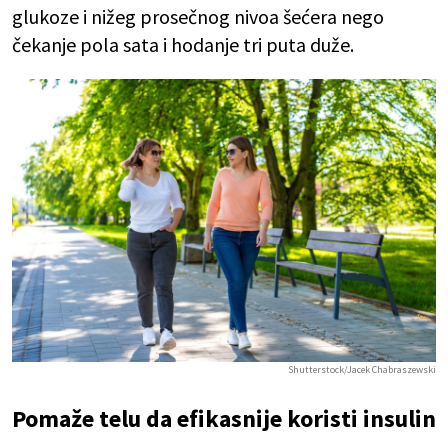
glukoze i nižeg prosečnog nivoa šećera nego
čekanje pola sata i hodanje tri puta duže.
Shutterstock/Jacek Chabraszewski
Pomaže telu da efikasnije koristi insulin