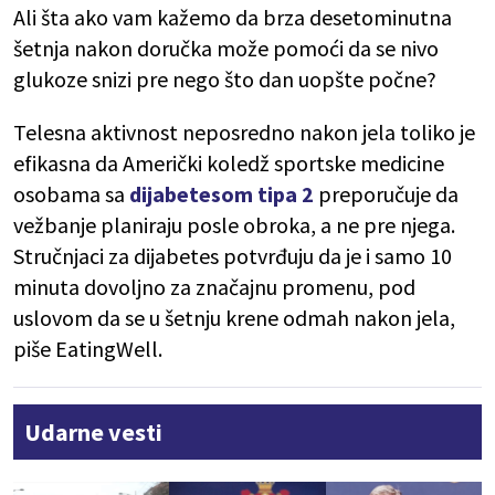
Ali šta ako vam kažemo da brza desetominutna
šetnja nakon doručka može pomoći da se nivo
glukoze snizi pre nego što dan uopšte počne?
Telesna aktivnost neposredno nakon jela toliko je
efikasna da Američki koledž sportske medicine
osobama sa
dijabetesom tipa 2
preporučuje da
vežbanje planiraju posle obroka, a ne pre njega.
Stručnjaci za dijabetes potvrđuju da je i samo 10
minuta dovoljno za značajnu promenu, pod
uslovom da se u šetnju krene odmah nakon jela,
piše EatingWell.
Udarne vesti