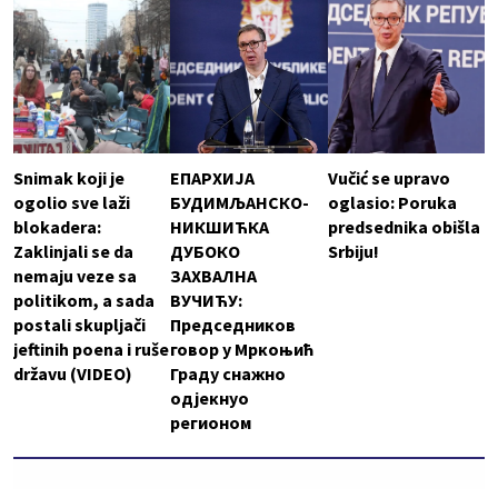
Snimak koji je
ЕПАРХИЈА
Vučić se upravo
ogolio sve laži
БУДИМЉАНСКО-
oglasio: Poruka
blokadera:
НИКШИЋКА
predsednika obišla
Zaklinjali se da
ДУБОКО
Srbiju!
nemaju veze sa
ЗАХВАЛНА
politikom, a sada
ВУЧИЋУ:
postali skupljači
Председников
jeftinih poena i ruše
говор у Мркоњић
državu (VIDEO)
Граду снажно
одјекнуо
регионом