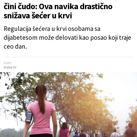
čini čudo: Ova navika drastično
snižava šećer u krvi
Regulacija šećera u krvi osobama sa
dijabetesom može delovati kao posao koji traje
ceo dan.
Izvor:
Index.hr