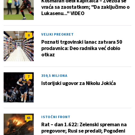
Košmaran debi kapitalca – Zvezda se
vraća sa zaostatkom; "Da zaključimo o
Lukasenu..." VIDEO
VELIKI PREOKRET
0
Poznati trgovinski lanac zatvara 50
prodavnica: Deo radnika već dobio
otkaz
359,5 MILIONA
7
Istorijski ugovor za Nikolu Jokića
ISTOČNI FRONT
65
Rat – dan 1.622: Zelenski spreman na
pregovore; Rusi se predali; Pogođeni