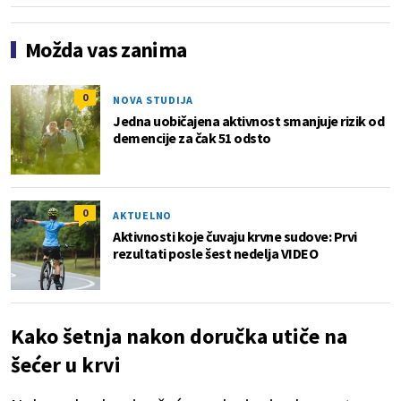
Možda vas zanima
0
NOVA STUDIJA
Jedna uobičajena aktivnost smanjuje rizik od
demencije za čak 51 odsto
0
AKTUELNO
Aktivnosti koje čuvaju krvne sudove: Prvi
rezultati posle šest nedelja VIDEO
Kako šetnja nakon doručka utiče na
šećer u krvi