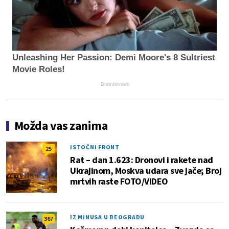
Unleashing Her Passion: Demi Moore's 8 Sultriest
Movie Roles!
Brainberries
Možda vas zanima
ISTOČNI FRONT
25
Rat – dan 1.623: Dronovi i rakete nad
Ukrajinom, Moskva udara sve jače; Broj
mrtvih raste FOTO/VIDEO
IZ MINUSA U BEOGRADU
367