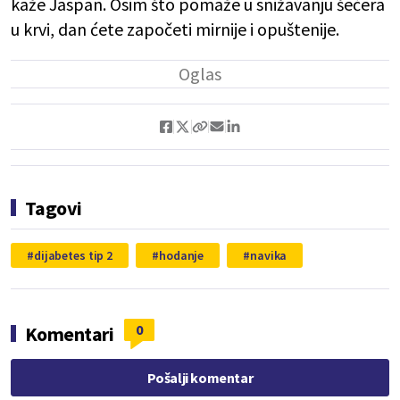
kaže Jaspan. Osim što pomaže u snižavanju šećera
u krvi, dan ćete započeti mirnije i opuštenije.
Tagovi
dijabetes tip 2
hodanje
navika
0
Komentari
Pošalji komentar