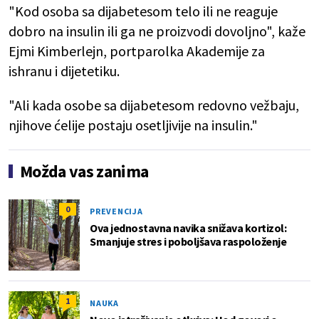
"Kod osoba sa dijabetesom telo ili ne reaguje
dobro na insulin ili ga ne proizvodi dovoljno", kaže
Ejmi Kimberlejn, portparolka Akademije za
ishranu i dijetetiku.
"Ali kada osobe sa dijabetesom redovno vežbaju,
njihove ćelije postaju osetljivije na insulin."
Možda vas zanima
0
PREVENCIJA
Ova jednostavna navika snižava kortizol:
Smanjuje stres i poboljšava raspoloženje
1
NAUKA