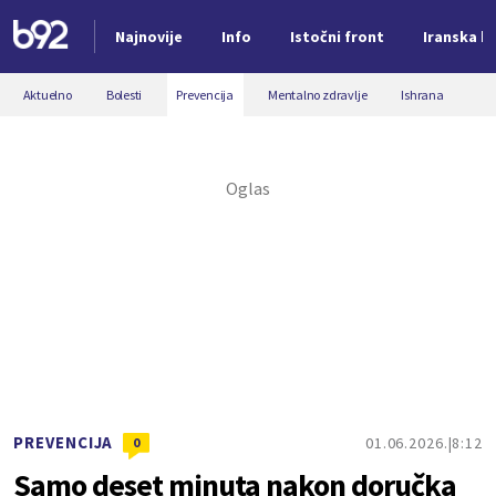
Najnovije
Info
Istočni front
Iranska kr
Nova vest
Aktuelno
Bolesti
Prevencija
Mentalno zdravlje
Ishrana
PREVENCIJA
01.06.2026.
8:12
0
Samo deset minuta nakon doručka