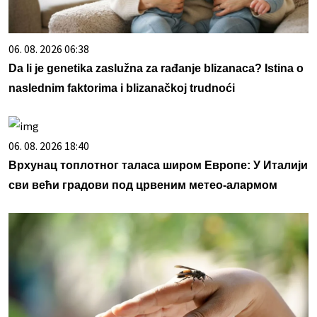
06. 08. 2026 06:38
Da li je genetika zaslužna za rađanje blizanaca? Istina o
naslednim faktorima i blizanačkoj trudnoći
06. 08. 2026 18:40
Врхунац топлотног таласа широм Европе: У Италији
сви већи градови под црвеним метео-алармом