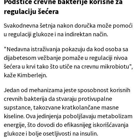
Podstiče crevne bakterije korisne za
regulaciju šećera
Svakodnevna šetnja nakon doručka može pomoći
u regulaciji glukoze i na indirektan način.
"Nedavna istraživanja pokazuju da kod osoba sa
dijabetesom vežbanje pomaže u regulaciji nivoa
šećera u krvi tako što utiče na crevnu mikrobiotu",
kaže Kimberlejn.
Jedan od mehanizama jeste sposobnost korisnih
crevnih bakterija da stvaraju protivupalne
supstance, takozvane kratkolančane masne
kiseline. Ova jedinjenja poboljšavaju metabolizam
energije, što dovodi do efikasnijeg iskorišćavanja
glukoze i bolje osetljivosti na insulin.