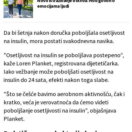
Novo istraživanje otkriva: Hod govori o
emocijama ljudi
Da bi šetnja nakon doručka poboljšala osetljivost
na insulin, mora postati svakodnevna navika.
"Osetljivost na insulin se poboljšava postepeno“,
kaže Loren Planket, registrovana dijetetičarka.
Iako vežbanje može poboljšati osetljivost na
insulin do 24 sata, efekti nakon toga slabe.
"Što se češće bavimo aerobnom aktivnošću, čak i
kratko, veća je verovatnoća da ćemo videti
poboljšanje osetljivosti na insulin", objašnjava
Planket.