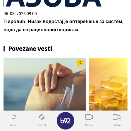
06. 08. 2026 09:00
Ћировић: Низак водостај је оптерећење за систем,
вода да се рационално користи
Povezane vesti
0
KORISNO JE ZNATI
OPREZ
✕
Krema ili sprej za sunčanje?
Nedostatak ov
Novo
Sport
Video
Menu
Dermatolozi otkrili šta je bolji
može da poveća