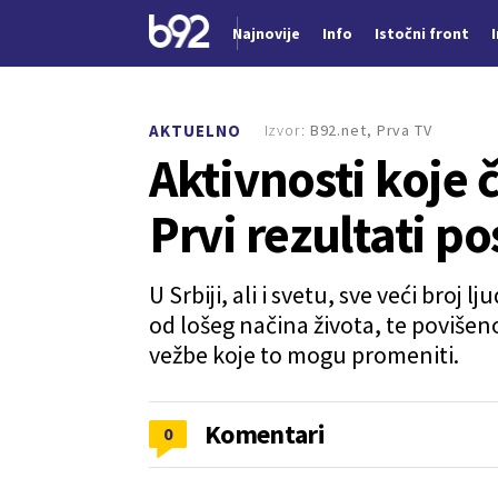
Najnovije
Info
Istočni front
Nova vest
Izvor:
B92.net, Prva TV
AKTUELNO
Aktivnosti koje 
Prvi rezultati p
U Srbiji, ali i svetu, sve veći broj
od lošeg načina života, te povišen
vežbe koje to mogu promeniti.
Komentari
0