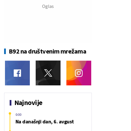
B92 na društvenim mrežama
Najnovije
0:00
Na današnji dan, 6. avgust