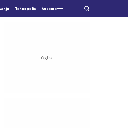
vanja
Tehnopolis
Automobili