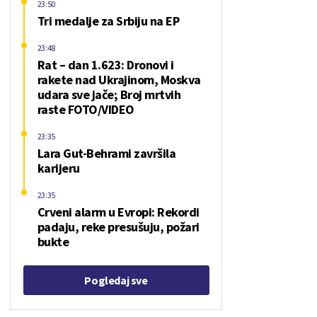
23:50
Tri medalje za Srbiju na EP
23:48
Rat – dan 1.623: Dronovi i
rakete nad Ukrajinom, Moskva
udara sve jače; Broj mrtvih
raste FOTO/VIDEO
23:35
Lara Gut-Behrami završila
karijeru
23:35
Crveni alarm u Evropi: Rekordi
padaju, reke presušuju, požari
bukte
Pogledaj sve