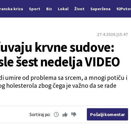
Iranska kriza
Sport
Biz
Lokal
Život
Superžena
92Puto
27.4.2026.
15:47
čuvaju krvne sudove:
osle šest nedelja VIDEO
 ljudi umire od problema sa srcem, a mnogi potiču i
og holesterola zbog čega je važno da se rade
Sortiraj po:
Pošalji komentar