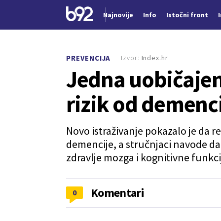
Najnovije
Info
Istočni front
Nova vest
Izvor:
Index.hr
PREVENCIJA
Jedna uobičajen
rizik od demenci
Novo istraživanje pokazalo je da r
demencije, a stručnjaci navode d
zdravlje mozga i kognitivne funkci
Komentari
0