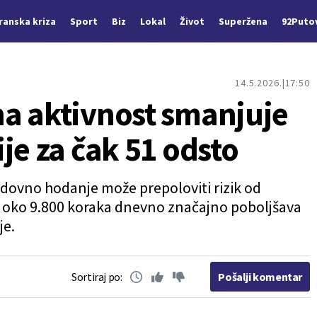
Iranska kriza
Sport
Biz
Lokal
Život
Superžena
92Puto
14.5.2026.
17:50
a aktivnost smanjuje
je za čak 51 odsto
edovno hodanje može prepoloviti rizik od
a oko 9.800 koraka dnevno značajno poboljšava
je.
Sortiraj po:
Pošalji komentar