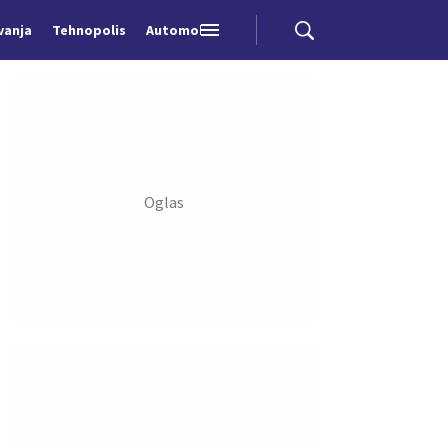
vanja
Tehnopolis
Automobili