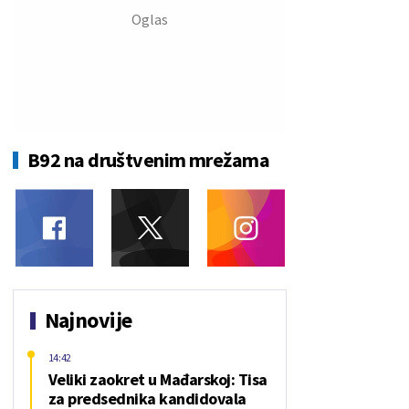
B92 na društvenim mrežama
Najnovije
14:42
Veliki zaokret u Mađarskoj: Tisa
za predsednika kandidovala