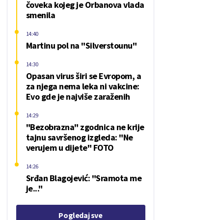
čoveka kojeg je Orbanova vlada
smenila
14:40
Martinu pol na "Silverstounu"
14:30
Opasan virus širi se Evropom, a
za njega nema leka ni vakcine:
Evo gde je najviše zaraženih
14:29
"Bezobrazna" zgodnica ne krije
tajnu savršenog izgleda: "Ne
verujem u dijete" FOTO
14:26
Srđan Blagojević: "Sramota me
je..."
Pogledaj sve