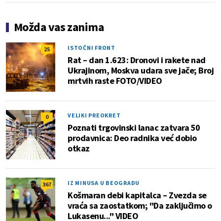
Možda vas zanima
ISTOČNI FRONT
25
Rat – dan 1.623: Dronovi i rakete nad
Ukrajinom, Moskva udara sve jače; Broj
mrtvih raste FOTO/VIDEO
VELIKI PREOKRET
0
Poznati trgovinski lanac zatvara 50
prodavnica: Deo radnika već dobio
otkaz
IZ MINUSA U BEOGRADU
367
Košmaran debi kapitalca – Zvezda se
vraća sa zaostatkom; "Da zaključimo o
Lukasenu..." VIDEO