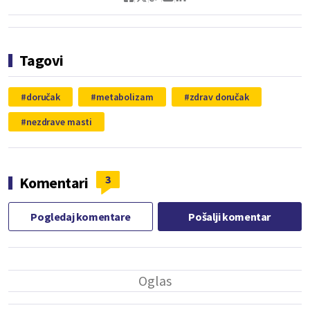
Tagovi
doručak
metabolizam
zdrav doručak
nezdrave masti
3
Komentari
Pogledaj komentare
Pošalji komentar