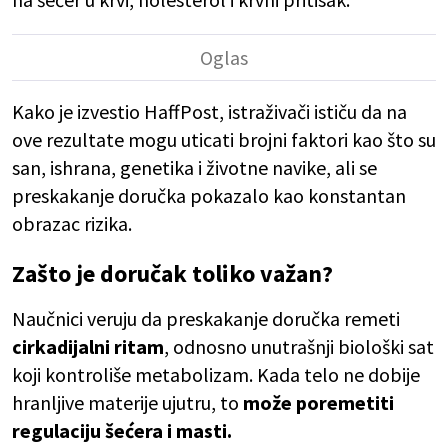
Kako je izvestio HaffPost, istraživači ističu da na
ove rezultate mogu uticati brojni faktori kao što su
san, ishrana, genetika i životne navike, ali se
preskakanje doručka pokazalo kao konstantan
obrazac rizika.
Zašto je doručak toliko važan?
Naučnici veruju da preskakanje doručka remeti
cirkadijalni ritam
, odnosno unutrašnji biološki sat
koji kontroliše metabolizam. Kada telo ne dobije
hranljive materije ujutru, to
može poremetiti
regulaciju šećera i masti.