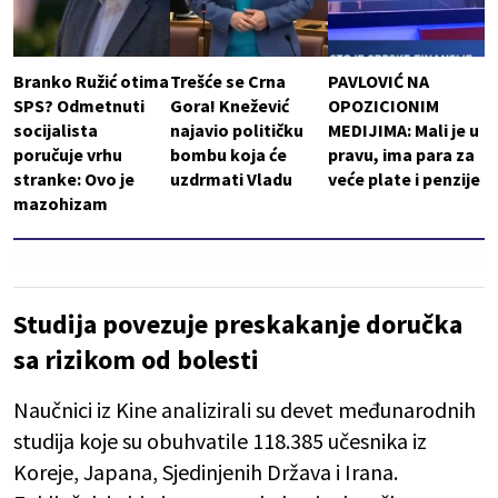
Branko Ružić otima
Trešće se Crna
PAVLOVIĆ NA
SPS? Odmetnuti
Gora! Knežević
OPOZICIONIM
socijalista
najavio političku
MEDIJIMA: Mali je u
poručuje vrhu
bombu koja će
pravu, ima para za
stranke: Ovo je
uzdrmati Vladu
veće plate i penzije
mazohizam
Studija povezuje preskakanje doručka
sa rizikom od bolesti
Naučnici iz Kine analizirali su devet međunarodnih
studija koje su obuhvatile 118.385 učesnika iz
Koreje, Japana, Sjedinjenih Država i Irana.