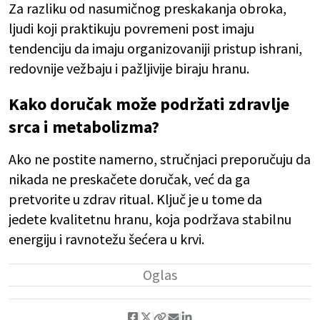
Za razliku od nasumičnog preskakanja obroka,
ljudi koji praktikuju povremeni post imaju
tendenciju da imaju organizovaniji pristup ishrani,
redovnije vežbaju i pažljivije biraju hranu.
Kako doručak može podržati zdravlje
srca i metabolizma?
Ako ne postite namerno, stručnjaci preporučuju da
nikada ne preskačete doručak, već da ga
pretvorite u zdrav ritual. Ključ je u tome da
jedete kvalitetnu hranu, koja podržava stabilnu
energiju i ravnotežu šećera u krvi.