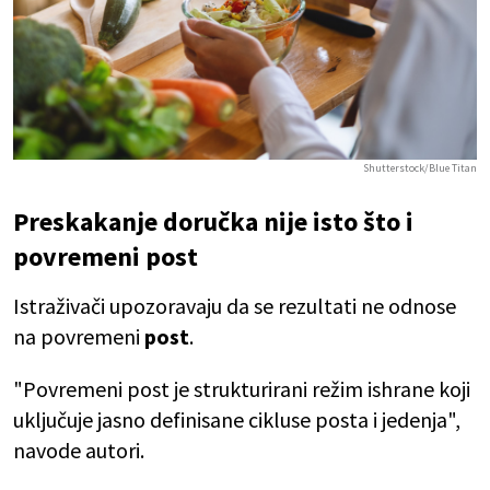
Shutterstock/Blue Titan
Preskakanje doručka nije isto što i
povremeni post
Istraživači upozoravaju da se rezultati ne odnose
na povremeni
post
.
"Povremeni post je strukturirani režim ishrane koji
uključuje jasno definisane cikluse posta i jedenja",
navode autori.