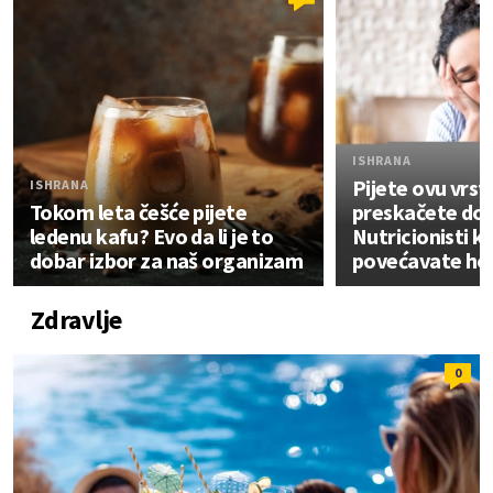
ISHRANA
Pijete ovu vrstu
ISHRANA
Tokom leta češće pijete
preskačete do
ledenu kafu? Evo da li je to
Nutricionisti k
dobar izbor za naš organizam
povećavate hol
Zdravlje
0