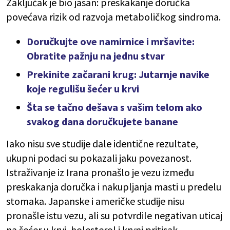
Zaključak je bio jasan: preskakanje doručka
povećava rizik od razvoja metaboličkog sindroma.
Doručkujte ove namirnice i mršavite:
Obratite pažnju na jednu stvar
Prekinite začarani krug: Jutarnje navike
koje regulišu šećer u krvi
Šta se tačno dešava s vašim telom ako
svakog dana doručkujete banane
Iako nisu sve studije dale identične rezultate,
ukupni podaci su pokazali jaku povezanost.
Istraživanje iz Irana pronašlo je vezu između
preskakanja doručka i nakupljanja masti u predelu
stomaka. Japanske i američke studije nisu
pronašle istu vezu, ali su potvrdile negativan uticaj
na šećer u krvi, holesterol i krvni pritisak.