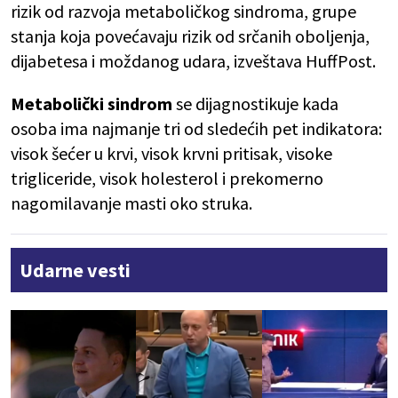
rizik od razvoja metaboličkog sindroma, grupe
stanja koja povećavaju rizik od srčanih oboljenja,
dijabetesa i moždanog udara, izveštava HuffPost.
Metabolički sindrom
se dijagnostikuje kada
osoba ima najmanje tri od sledećih pet indikatora:
visok šećer u krvi, visok krvni pritisak, visoke
trigliceride, visok holesterol i prekomerno
nagomilavanje masti oko struka.
Udarne vesti