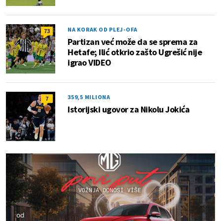
NA KORAK OD PLEJ-OFA
73
Partizan već može da se sprema za
Hetafe; Ilić otkrio zašto Ugrešić nije
igrao VIDEO
359,5 MILIONA
7
Istorijski ugovor za Nikolu Jokića