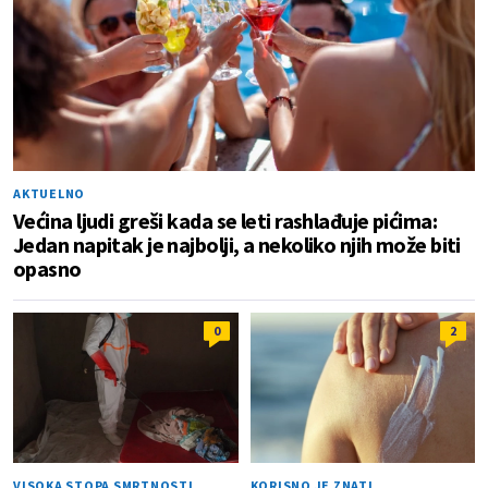
AKTUELNO
Većina ljudi greši kada se leti rashlađuje pićima:
Jedan napitak je najbolji, a nekoliko njih može biti
opasno
0
2
VISOKA STOPA SMRTNOSTI
KORISNO JE ZNATI