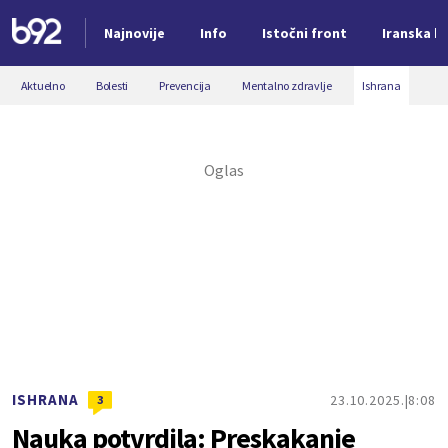
Najnovije
Info
Istočni front
Iranska kr
Nova vest
Aktuelno
Bolesti
Prevencija
Mentalno zdravlje
Ishrana
ISHRANA
23.10.2025.
8:08
3
Nauka potvrdila: Preskakanje