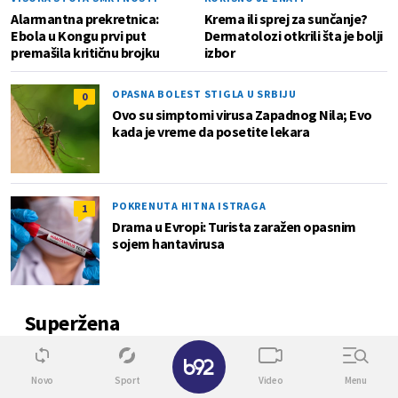
Alarmantna prekretnica:
Krema ili sprej za sunčanje?
Ebola u Kongu prvi put
Dermatolozi otkrili šta je bolji
premašila kritičnu brojku
izbor
OPASNA BOLEST STIGLA U SRBIJU
0
Ovo su simptomi virusa Zapadnog Nila; Evo
kada je vreme da posetite lekara
POKRENUTA HITNA ISTRAGA
1
Drama u Evropi: Turista zaražen opasnim
sojem hantavirusa
Superžena
✕
0
Novo
Sport
Video
Menu