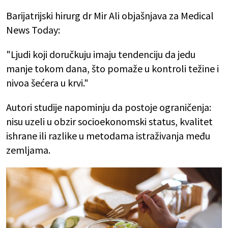
Barijatrijski hirurg dr Mir Ali objašnjava za Medical
News Today:
"Ljudi koji doručkuju imaju tendenciju da jedu
manje tokom dana, što pomaže u kontroli težine i
nivoa šećera u krvi."
Autori studije napominju da postoje ograničenja:
nisu uzeli u obzir socioekonomski status, kvalitet
ishrane ili razlike u metodama istraživanja među
zemljama.