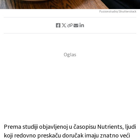
Fusionstudio/Shutterstock
Prema studiji objavljenoj u časopisu Nutrients, ljudi
koji redovno preskaču doručak imaju znatno veći