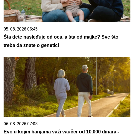
05. 08. 2026 06:45
Šta dete nasleđuje od oca, a šta od majke? Sve što
treba da znate o genetici
06. 08. 2026 07:08
Evo u kojim banjama važi vaučer od 10.000 dinara -