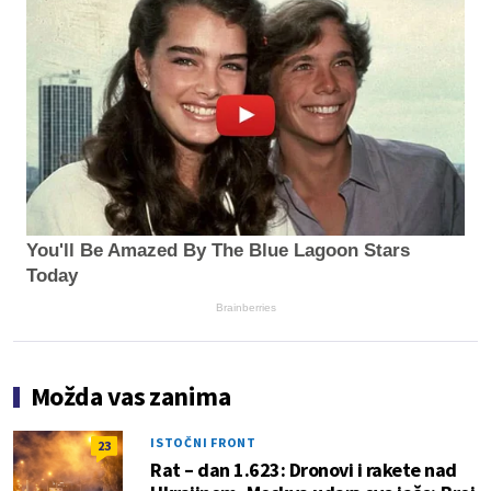
You'll Be Amazed By The Blue Lagoon Stars
Today
Brainberries
Možda vas zanima
ISTOČNI FRONT
23
Rat – dan 1.623: Dronovi i rakete nad