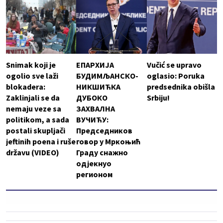
Snimak koji je
ЕПАРХИЈА
Vučić se upravo
ogolio sve laži
БУДИМЉАНСКО-
oglasio: Poruka
blokadera:
НИКШИЋКА
predsednika obišla
Zaklinjali se da
ДУБОКО
Srbiju!
nemaju veze sa
ЗАХВАЛНА
politikom, a sada
ВУЧИЋУ:
postali skupljači
Председников
jeftinih poena i ruše
говор у Мркоњић
državu (VIDEO)
Граду снажно
одјекнуо
регионом