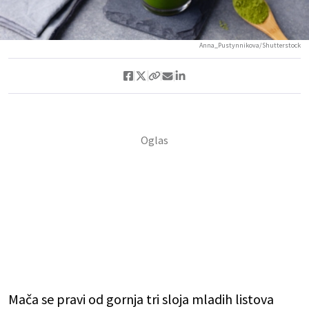
Anna_Pustynnikova/Shutterstock
Mača se pravi od gornja tri sloja mladih listova