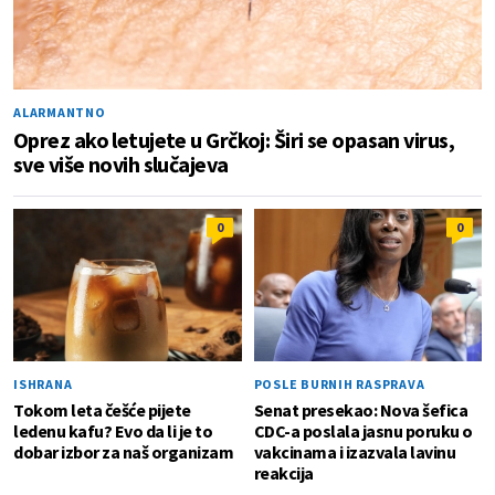
ALARMANTNO
Oprez ako letujete u Grčkoj: Širi se opasan virus,
sve više novih slučajeva
0
0
ISHRANA
POSLE BURNIH RASPRAVA
Tokom leta češće pijete
Senat presekao: Nova šefica
ledenu kafu? Evo da li je to
CDC-a poslala jasnu poruku o
dobar izbor za naš organizam
vakcinama i izazvala lavinu
reakcija