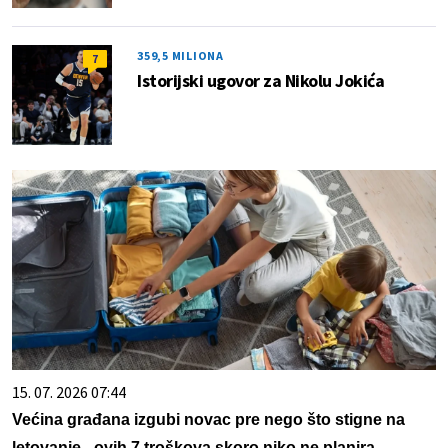
359,5 MILIONA
7
Istorijski ugovor za Nikolu Jokića
15. 07. 2026 07:44
Većina građana izgubi novac pre nego što stigne na
letovanje - ovih 7 troškova skoro niko ne planira