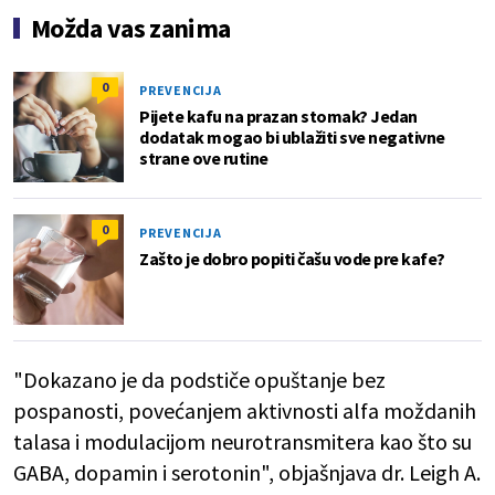
Možda vas zanima
0
PREVENCIJA
Pijete kafu na prazan stomak? Jedan
dodatak mogao bi ublažiti sve negativne
strane ove rutine
0
PREVENCIJA
Zašto je dobro popiti čašu vode pre kafe?
"Dokazano je da podstiče opuštanje bez
pospanosti, povećanjem aktivnosti alfa moždanih
talasa i modulacijom neurotransmitera kao što su
GABA, dopamin i serotonin", objašnjava dr. Leigh A.