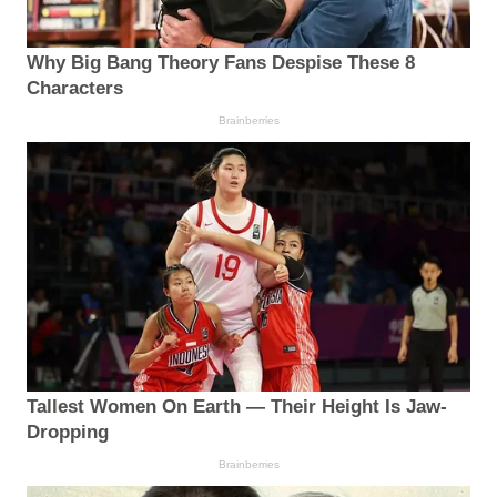
Why Big Bang Theory Fans Despise These 8
Characters
Brainberries
Tallest Women On Earth — Their Height Is Jaw-
Dropping
Brainberries