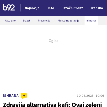
Najnovije
Info
Istočni front
Iranska kr
Nova vest
Aktuelno
Bolesti
Prevencija
Mentalno zdravlje
Ishrana
ISHRANA
10.06.2025.
10:06
0
Zdravija alternativa kafi: Ovaj zeleni