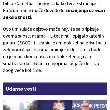
biljke Camellia sinensis, a kako tvrde stručnjaci,
konzumiranje mače dovodi do
smanjenja stresa i
anksioznosti.
Ovo umirujuće dejstvo mače najviše se pripisuje
dvema supstancama – L-teaninu i epigalokatehin
galatu (EGCG). L-teanin je aminokiselina prisutna u
zelenom čaju koja ima umirujuće dejstvo, a budući
da je mača koncentrisan oblik zelenog čaja,
smatra se da L-teanin u njoj ima još jače dejstvo
zbog veće količine.
Udarne vesti