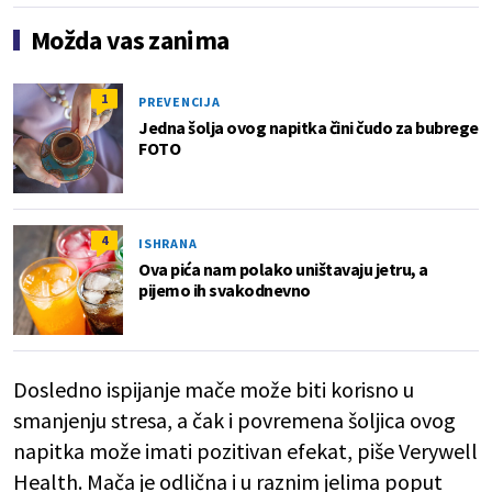
Možda vas zanima
1
PREVENCIJA
Jedna šolja ovog napitka čini čudo za bubrege
FOTO
4
ISHRANA
Ova pića nam polako uništavaju jetru, a
pijemo ih svakodnevno
Dosledno ispijanje mače može biti korisno u
smanjenju stresa, a čak i povremena šoljica ovog
napitka može imati pozitivan efekat, piše Verywell
Health. Mača je odlična i u raznim jelima poput