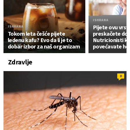
ISHRANA
Pijete ovu vrstu
ISHRANA
Tokom leta češće pijete
preskačete do
ledenu kafu? Evo da li je to
Nutricionisti k
dobar izbor za naš organizam
povećavate hol
Zdravlje
0