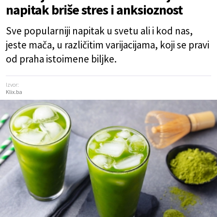
napitak briše stres i anksioznost
Sve popularniji napitak u svetu ali i kod nas,
jeste mača, u različitim varijacijama, koji se pravi
od praha istoimene biljke.
Izvor:
Klix.ba