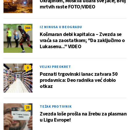
Ukrajinom, Moskva udara sve jače; Broj
mrtvih raste FOTO/VIDEO
IZ MINUSA U BEOGRADU
366
Košmaran debi kapitalca – Zvezda se
vraća sa zaostatkom; "Da zaključimo o
Lukasenu..." VIDEO
VELIKI PREOKRET
0
Poznati trgovinski lanac zatvara 50
prodavnica: Deo radnika već dobio
otkaz
TEŽAK PROTIVNIK
23
Zvezda loše prošla na žrebu za plasman
u Ligu Evrope!