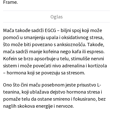
Frame.
Mača takođe sadrži EGCG – biljni spoj koji može
pomoći u smanjenju upala i oksidativnog stresa,
što može biti povezano s anksioznošću. Takođe,
mača sadrži manje kofeina nego kafa ili espreso.
Kofein se brzo apsorbuje u telu, stimuliše nervni
sistem i može povećati nivo adrenalina i kortizola
– hormona koji se povezuju sa stresom.
Ono što čini maču posebnom jeste prisustvo L-
teanina, koji ublažava dejstvo hormona stresa i
pomaže telu da ostane smireno i fokusirano, bez
naglih skokova energije i nervoze.