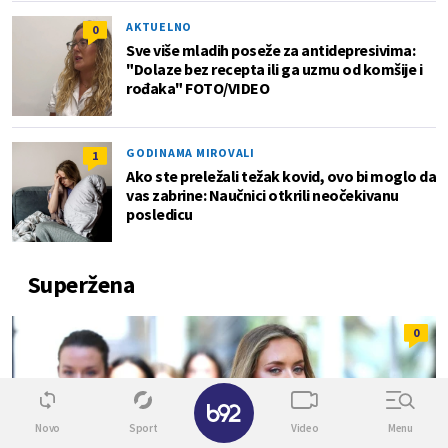
AKTUELNO
0
Sve više mladih poseže za antidepresivima:
"Dolaze bez recepta ili ga uzmu od komšije i
rođaka" FOTO/VIDEO
GODINAMA MIROVALI
1
Ako ste preležali težak kovid, ovo bi moglo da
vas zabrine: Naučnici otkrili neočekivanu
posledicu
Superžena
0
✕
Novo
Sport
Video
Menu