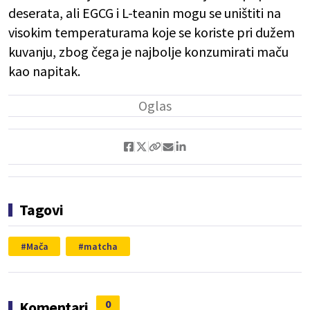
deserata, ali EGCG i L-teanin mogu se uništiti na
visokim temperaturama koje se koriste pri dužem
kuvanju, zbog čega je najbolje konzumirati maču
kao napitak.
Tagovi
Mača
matcha
0
Komentari