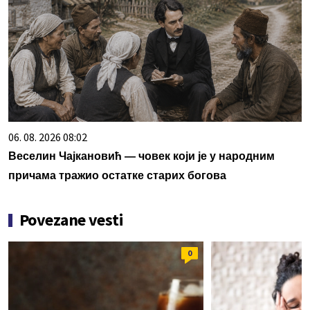
06. 08. 2026 08:02
Веселин Чајкановић — човек који је у народним
причама тражио остатке старих богова
Povezane vesti
0