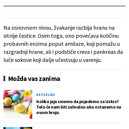
Na osnovnom nivou, žvakanje razbija hranu na
sitnije čestice. Osim toga, ono povećava količinu
probavnih enzima poput amilaze, koji pomažu u
razgradnji hrane, ali i podstiče creva i pankreas da
luče sokove koji dalje učestvuju u varenju.
Možda vas zanima
5
AKTUELNO
Koliko jaja smemo da pojedemo za Uskrs?
Telo će nam biti zahvalno ako ostanemo na
ovom broju