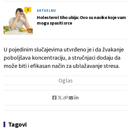
2
AKTUELNO
Holesterol tiho ubija: Ovo su navike koje vam
mogu spasiti srce
U pojedinim slučajevima utvrđeno je i da žvakanje
poboljšava koncentraciju, a stručnjaci dodaju da
može biti i efikasan način za ublažavanje stresa.
Tagovi