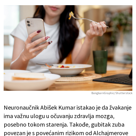
BongkarnGraphic/Shutterstock
Neuronaučnik Abišek Kumar istakao je da žvakanje
ima važnu ulogu u očuvanju zdravlja mozga,
posebno tokom starenja. Takođe, gubitak zuba
povezan je s povećanim rizikom od Alchajmerove