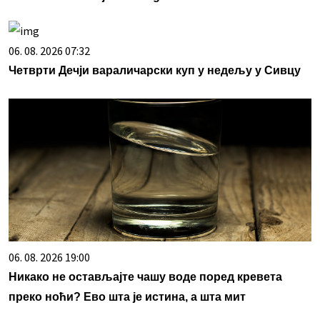
06. 08. 2026 07:32
Четврти Дечји вараличарски куп у недељу у Сивцу
06. 08. 2026 19:00
Никако не остављајте чашу воде поред кревета
преко ноћи? Ево шта је истина, а шта мит