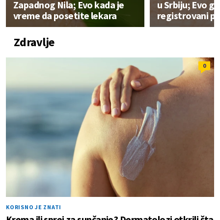
Zapadnog Nila; Evo kada je
u Srbiju; Evo gd
vreme da posetite lekara
registrovani pr
Zdravlje
0
KORISNO JE ZNATI
Krema ili sprej za sunčanje? Dermatolozi otkrili šta