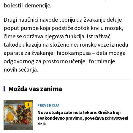
bolesti i demencije.
Drugi naučnici navode teoriju da žvakanje deluje
poput pumpe koja podstiče dotok krvi u mozak,
čime se održava njegova funkcija. Istraživači
takođe ukazuju na složene neuronske veze između
aparata za žvakanje i hipokampusa – dela mozga
odgovornog za prostorno učenje i formiranje
novih sećanja.
Možda vas zanima
1
PREVENCIJA
Nova studija zabrinula lekare: Greška koji
svakondevno pravimo, povećava zdravstveni
rizik