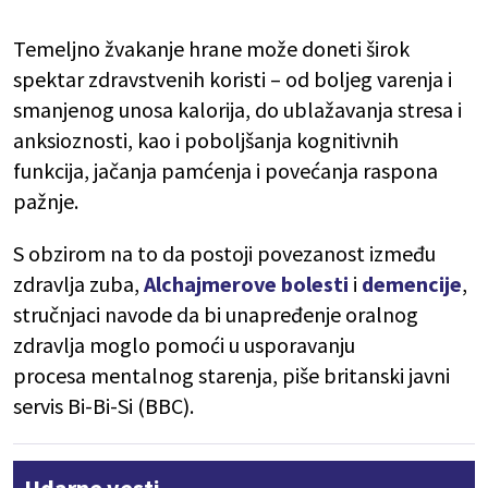
Temeljno žvakanje hrane može doneti širok
spektar zdravstvenih koristi – od boljeg varenja i
smanjenog unosa kalorija, do ublažavanja stresa i
anksioznosti, kao i poboljšanja kognitivnih
funkcija, jačanja pamćenja i povećanja raspona
pažnje.
S obzirom na to da postoji povezanost između
zdravlja zuba,
Alchajmerove bolesti
i
demencije
,
stručnjaci navode da bi unapređenje oralnog
zdravlja moglo pomoći u usporavanju
procesa mentalnog starenja, piše britanski javni
servis Bi-Bi-Si (BBC).