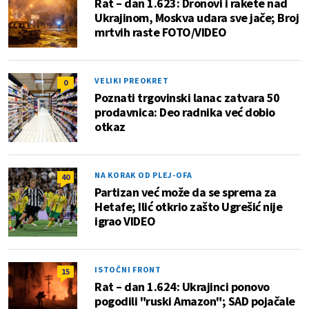
Rat – dan 1.623: Dronovi i rakete nad
Ukrajinom, Moskva udara sve jače; Broj
mrtvih raste FOTO/VIDEO
VELIKI PREOKRET
0
Poznati trgovinski lanac zatvara 50
prodavnica: Deo radnika već dobio
otkaz
NA KORAK OD PLEJ-OFA
40
Partizan već može da se sprema za
Hetafe; Ilić otkrio zašto Ugrešić nije
igrao VIDEO
ISTOČNI FRONT
15
Rat – dan 1.624: Ukrajinci ponovo
pogodili "ruski Amazon"; SAD pojačale