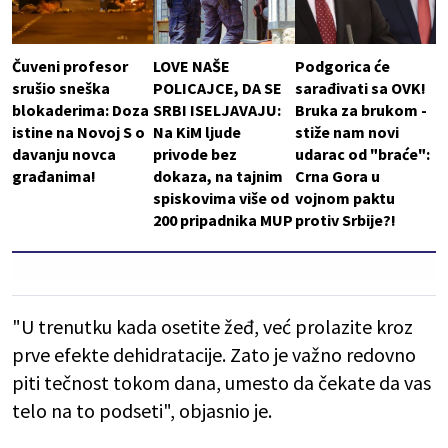
Čuveni profesor
LOVE NAŠE
Podgorica će
srušio sneška
POLICAJCE, DA SE
sarađivati sa OVK!
blokaderima: Doza
SRBI ISELJAVAJU:
Bruka za brukom -
istine na Novoj S o
Na KiM ljude
stiže nam novi
davanju novca
privode bez
udarac od "braće":
građanima!
dokaza, na tajnim
Crna Gora u
spiskovima više od
vojnom paktu
200 pripadnika MUP
protiv Srbije?!
"U trenutku kada osetite žeđ, već prolazite kroz
prve efekte dehidratacije. Zato je važno redovno
piti tečnost tokom dana, umesto da čekate da vas
telo na to podseti", objasnio je.