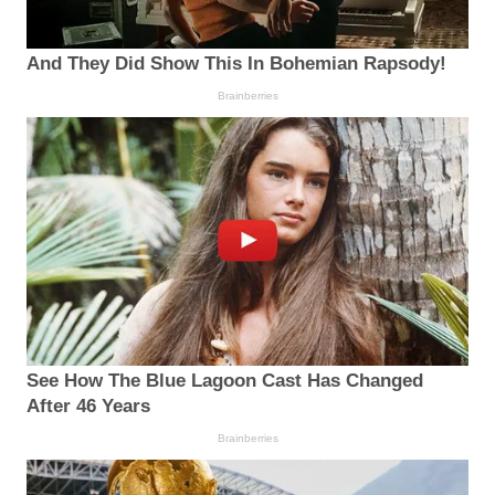
And They Did Show This In Bohemian Rapsody!
Brainberries
See How The Blue Lagoon Cast Has Changed
After 46 Years
Brainberries