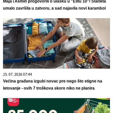
Maja i Asmin progovorili o ulasku u "Elitu 10"! Starleta
umalo završila u zatvoru, a sad najavila novi karambol
15. 07. 2026 07:44
Većina građana izgubi novac pre nego što stigne na
letovanje - ovih 7 troškova skoro niko ne planira