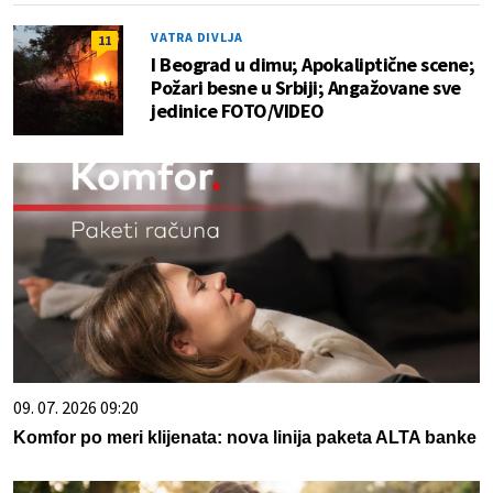
VATRA DIVLJA
11
I Beograd u dimu; Apokaliptične scene;
Požari besne u Srbiji; Angažovane sve
jedinice FOTO/VIDEO
09. 07. 2026 09:20
Komfor po meri klijenata: nova linija paketa ALTA banke