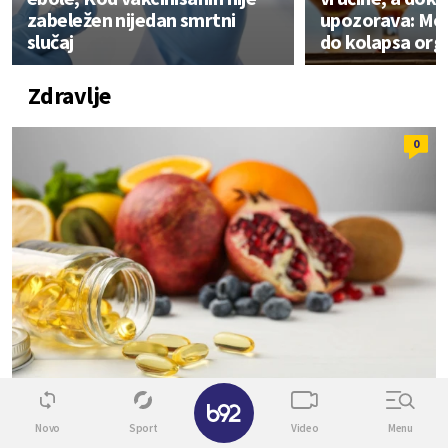
zabeležen nijedan smrtni
upozorava: Mo
slučaj
do kolapsa or
Zdravlje
0
✕
Novo
Sport
Video
Menu
ISHRANA