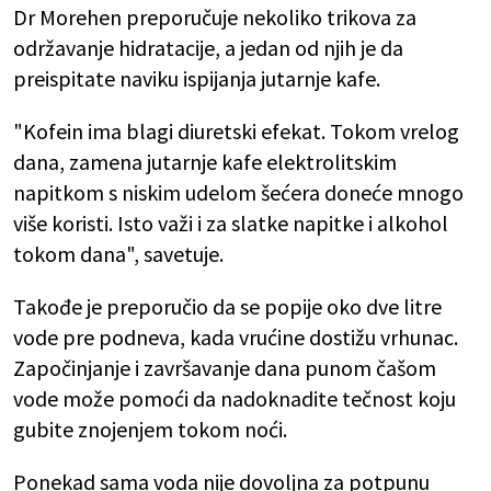
Dr Morehen preporučuje nekoliko trikova za
održavanje hidratacije, a jedan od njih je da
preispitate naviku ispijanja jutarnje kafe.
"Kofein ima blagi diuretski efekat. Tokom vrelog
dana, zamena jutarnje kafe elektrolitskim
napitkom s niskim udelom šećera doneće mnogo
više koristi. Isto važi i za slatke napitke i alkohol
tokom dana", savetuje.
Takođe je preporučio da se popije oko dve litre
vode pre podneva, kada vrućine dostižu vrhunac.
Započinjanje i završavanje dana punom čašom
vode može pomoći da nadoknadite tečnost koju
gubite znojenjem tokom noći.
Ponekad sama voda nije dovoljna za potpunu