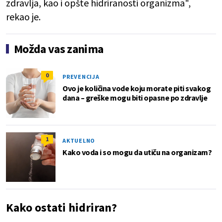
zdravlja, kao i opšte hidriranosti organizma",
rekao je.
Možda vas zanima
0
PREVENCIJA
Ovo je količina vode koju morate piti svakog
dana – greške mogu biti opasne po zdravlje
1
AKTUELNO
Kako voda i so mogu da utiču na organizam?
Kako ostati hidriran?