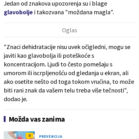
Jedan od znakova upozorenja su i blage
glavobolje
i takozvana "moždana magla".
"Znaci dehidratacije nisu uvek očigledni, mogu se
javiti kao glavobolja ili poteškoće s
koncentracijom. Ljudi to često pomešaju s
umorom ili iscrpljenošću od gledanja u ekran, ali
ako osetite nešto od toga tokom vrućina, to može
biti rani znak da vašem telu treba više tečnosti",
dodao je.
Možda vas zanima
0
PREVENCIJA