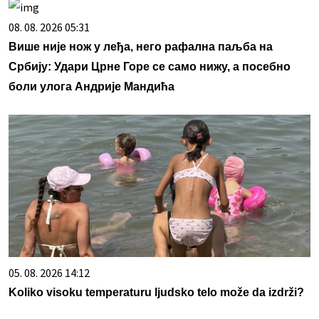
08. 08. 2026 05:31
Више није нож у леђа, него рафална паљба на
Србију: Удари Црне Горе се само нижу, а посебно
боли улога Андрије Мандића
05. 08. 2026 14:12
Koliko visoku temperaturu ljudsko telo može da izdrži?