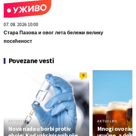
07. 08. 2026 10:00
Стара Пазова и овог лета бележи велику
посећеност
Povezane vesti
0
AKTUELNO
AKTUELNO
Nova nada u borbi protiv
Mnogi ovo rade
ebole; Kod vakcinisanih nije
vrućine, a dok