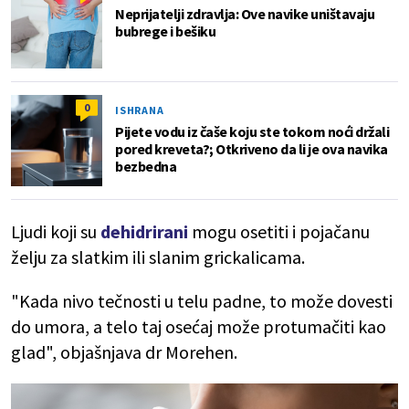
Neprijatelji zdravlja: Ove navike uništavaju
bubrege i bešiku
0
ISHRANA
Pijete vodu iz čaše koju ste tokom noći držali
pored kreveta?; Otkriveno da li je ova navika
bezbedna
Ljudi koji su
dehidrirani
mogu osetiti i pojačanu
želju za slatkim ili slanim grickalicama.
"Kada nivo tečnosti u telu padne, to može dovesti
do umora, a telo taj osećaj može protumačiti kao
glad", objašnjava dr Morehen.