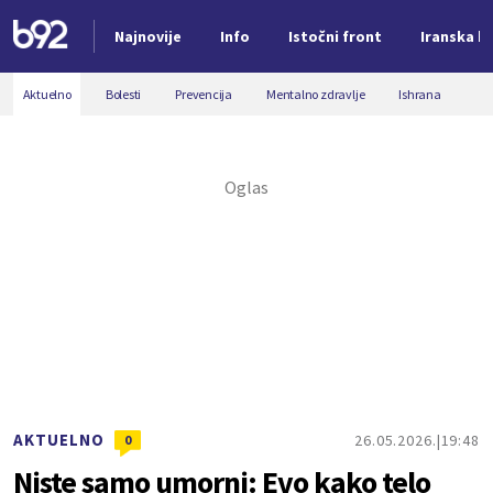
Najnovije
Info
Istočni front
Iranska kr
Nova vest
Aktuelno
Bolesti
Prevencija
Mentalno zdravlje
Ishrana
AKTUELNO
26.05.2026.
19:48
0
Niste samo umorni: Evo kako telo