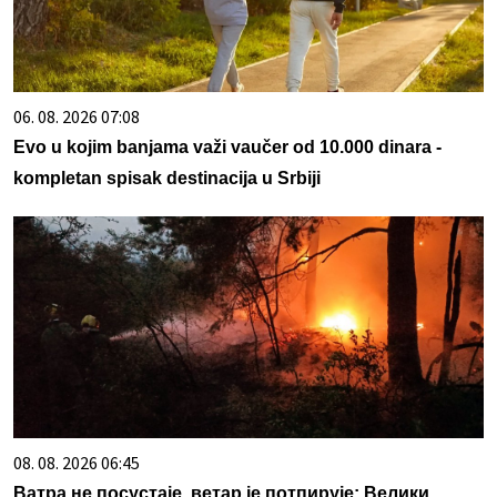
06. 08. 2026 07:08
Evo u kojim banjama važi vaučer od 10.000 dinara -
kompletan spisak destinacija u Srbiji
08. 08. 2026 06:45
Ватра не посустаје, ветар је потпирује: Велики