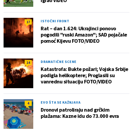
igrao VIDEO
ISTOČNI FRONT
17
Rat – dan 1.624: Ukrajinci ponovo
pogodili "ruski Amazon"; SAD pojačale
pomoć Kijevu FOTO/VIDEO
DRAMATIČNE SCENE
14
Katastrofa: Bukte požari; Vojska Srbije
podigla helikoptere; Proglasili su
vanrednu situaciju FOTO/VIDEO
EVO ŠTA SE KAŽNJAVA
4
Dronovi patroliraju nad grčkim
plažama: Kazne idu do 73.000 evra