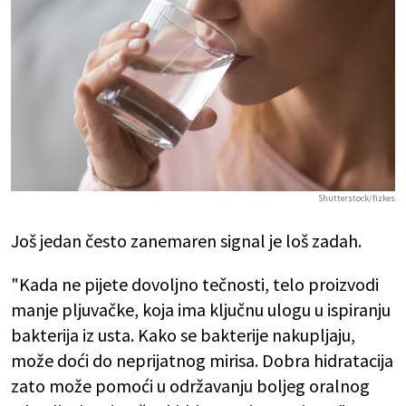
Shutterstock/fizkes
Još jedan često zanemaren signal je loš zadah.
"Kada ne pijete dovoljno tečnosti, telo proizvodi
manje pljuvačke, koja ima ključnu ulogu u ispiranju
bakterija iz usta. Kako se bakterije nakupljaju,
može doći do neprijatnog mirisa. Dobra hidratacija
zato može pomoći u održavanju boljeg oralnog