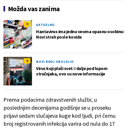
Možda vas zanima
0
AKTUELNO
Hantavirus ima jednu veoma opasnu osobinu:
Novi strah posle kovida
0
NOVI BROJ OBOLELIH
Virus koji plaši svet: I dalje pod lupom
stručnjaka, ovo su nove informacije
Prema podacima zdravstvenih službi, u
poslednjim decenijama godišnje se u proseku
prijavi sedam slučajeva kuge kod ljudi, pri čemu
broj registrovanih infekcija varira od nula do 17