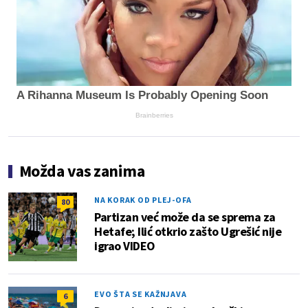
A Rihanna Museum Is Probably Opening Soon
Brainberries
Možda vas zanima
NA KORAK OD PLEJ-OFA
80
Partizan već može da se sprema za
Hetafe; Ilić otkrio zašto Ugrešić nije
igrao VIDEO
EVO ŠTA SE KAŽNJAVA
6