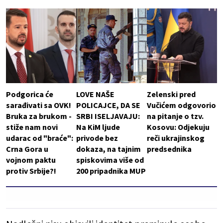
Podgorica će
LOVE NAŠE
Zelenski pred
sarađivati sa OVK!
POLICAJCE, DA SE
Vučićem odgovorio
Bruka za brukom -
SRBI ISELJAVAJU:
na pitanje o tzv.
stiže nam novi
Na KiM ljude
Kosovu: Odjekuju
udarac od "braće":
privode bez
reči ukrajinskog
Crna Gora u
dokaza, na tajnim
predsednika
vojnom paktu
spiskovima više od
protiv Srbije?!
200 pripadnika MUP