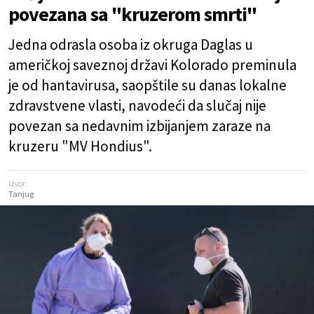
povezana sa "kruzerom smrti"
Jedna odrasla osoba iz okruga Daglas u
američkoj saveznoj državi Kolorado preminula
je od hantavirusa, saopštile su danas lokalne
zdravstvene vlasti, navodeći da slučaj nije
povezan sa nedavnim izbijanjem zaraze na
kruzeru "MV Hondius".
Izvor:
Tanjug