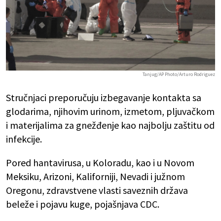
Tanjug/AP Photo/Arturo Rodriguez
Stručnjaci preporučuju izbegavanje kontakta sa
glodarima, njihovim urinom, izmetom, pljuvačkom
i materijalima za gnežđenje kao najbolju zaštitu od
infekcije.
Pored hantavirusa, u Koloradu, kao i u Novom
Meksiku, Arizoni, Kaliforniji, Nevadi i južnom
Oregonu, zdravstvene vlasti saveznih država
beleže i pojavu kuge, pojašnjava CDC.