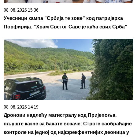
08. 08. 2026 15:36
Учесници кампа "Србија те зове" код патријарха
Порфирија: "Храм Светог Саве је кућа свих Срба"
08. 08. 2026 14:19
Дронови надлећу магистралу код Пријепоља,
пљуште казне за бахате возаче: Строге саобраћајне
контроле на једној од најфрекфентнијих деоница у