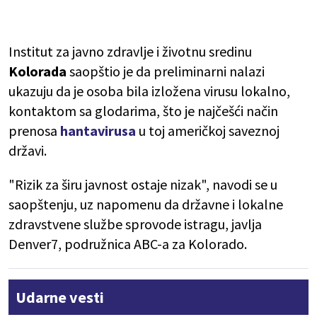
Institut za javno zdravlje i životnu sredinu
Kolorada
saopštio je da preliminarni nalazi
ukazuju da je osoba bila izložena virusu lokalno,
kontaktom sa glodarima, što je najčešći način
prenosa
hantavirusa
u toj američkoj saveznoj
državi.
"Rizik za širu javnost ostaje nizak", navodi se u
saopštenju, uz napomenu da državne i lokalne
zdravstvene službe sprovode istragu, javlja
Denver7, podružnica ABC-a za Kolorado.
Udarne vesti