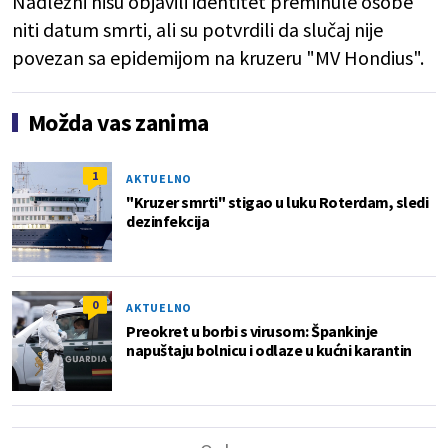
Nadležni nisu objavili identitet preminule osobe
niti datum smrti, ali su potvrdili da slučaj nije
povezan sa epidemijom na kruzeru "MV Hondius".
Možda vas zanima
1
AKTUELNO
"Kruzer smrti" stigao u luku Roterdam, sledi
dezinfekcija
0
AKTUELNO
Preokret u borbi s virusom: Špankinje
napuštaju bolnicu i odlaze u kućni karantin