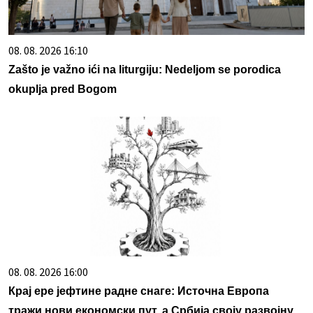
08. 08. 2026 16:10
Zašto je važno ići na liturgiju: Nedeljom se porodica
okuplja pred Bogom
08. 08. 2026 16:00
Крај ере јефтине радне снаге: Источна Европа
тражи нови економски пут, а Србија своју развојну