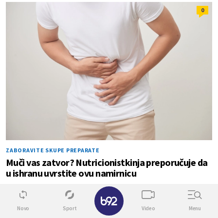
0
ZABORAVITE SKUPE PREPARATE
Muči vas zatvor? Nutricionistkinja preporučuje da
u ishranu uvrstite ovu namirnicu
✕
0
0
Novo
Sport
Video
Menu