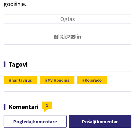
godišnje.
Tagovi
hantavirus
MV Hondius
Kolorado
1
Komentari
Pogledaj komentare
Pošalji komentar