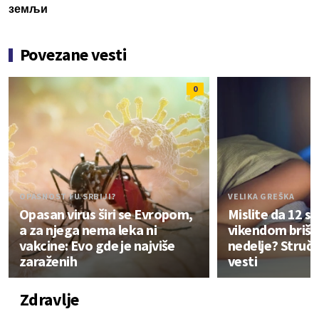
земљи
Povezane vesti
0
OPASNOST I U SRBIJI?
VELIKA GREŠKA
Opasan virus širi se Evropom,
Mislite da 12 sa
a za njega nema leka ni
vikendom briše
vakcine: Evo gde je najviše
nedelje? Stručn
zaraženih
vesti
Zdravlje