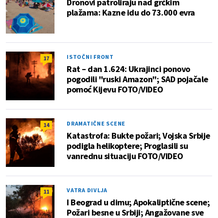
Dronovi patroliraju nad grčkim
plažama: Kazne idu do 73.000 evra
ISTOČNI FRONT
17
Rat – dan 1.624: Ukrajinci ponovo
pogodili "ruski Amazon"; SAD pojačale
pomoć Kijevu FOTO/VIDEO
DRAMATIČNE SCENE
14
Katastrofa: Bukte požari; Vojska Srbije
podigla helikoptere; Proglasili su
vanrednu situaciju FOTO/VIDEO
VATRA DIVLJA
11
I Beograd u dimu; Apokaliptične scene;
Požari besne u Srbiji; Angažovane sve