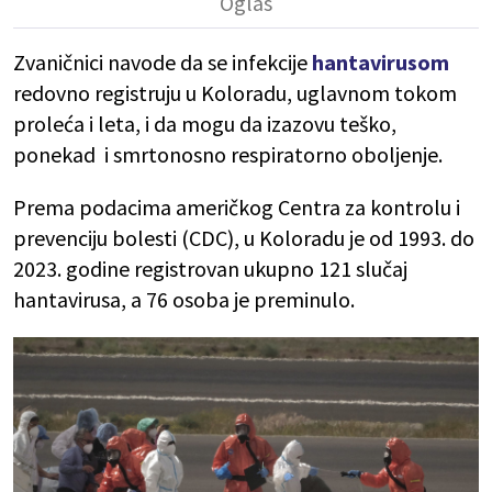
Zvaničnici navode da se infekcije
hantavirusom
redovno registruju u Koloradu, uglavnom tokom
proleća i leta, i da mogu da izazovu teško,
ponekad i smrtonosno respiratorno oboljenje.
Prema podacima američkog Centra za kontrolu i
prevenciju bolesti (CDC), u Koloradu je od 1993. do
2023. godine registrovan ukupno 121 slučaj
hantavirusa, a 76 osoba je preminulo.