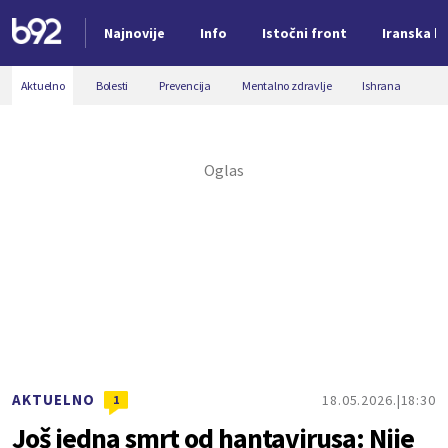
Najnovije
Info
Istočni front
Iranska kr
Nova vest
Aktuelno
Bolesti
Prevencija
Mentalno zdravlje
Ishrana
AKTUELNO
18.05.2026.
18:30
1
Još jedna smrt od hantavirusa: Nije