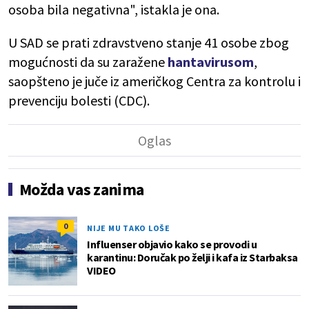
osoba bila negativna", istakla je ona.
U SAD se prati zdravstveno stanje 41 osobe zbog
mogućnosti da su zaražene
hantavirusom
,
saopšteno je juče iz američkog Centra za kontrolu i
prevenciju bolesti (CDC).
Možda vas zanima
0
NIJE MU TAKO LOŠE
Influenser objavio kako se provodi u
karantinu: Doručak po želji i kafa iz Starbaksa
VIDEO