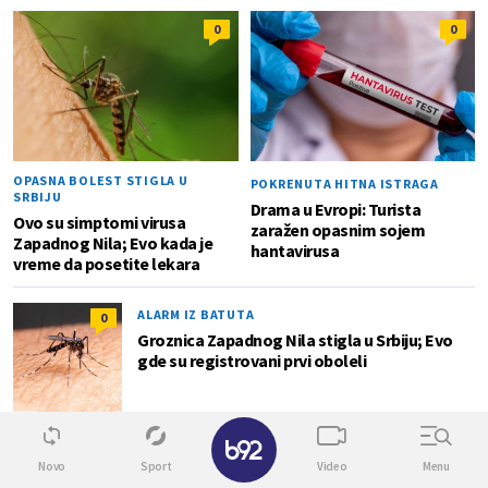
0
0
OPASNA BOLEST STIGLA U
POKRENUTA HITNA ISTRAGA
SRBIJU
Drama u Evropi: Turista
Ovo su simptomi virusa
zaražen opasnim sojem
Zapadnog Nila; Evo kada je
hantavirusa
vreme da posetite lekara
ALARM IZ BATUTA
0
Groznica Zapadnog Nila stigla u Srbiju; Evo
gde su registrovani prvi oboleli
✕
KORISNI SAVETI
3
Novo
Sport
Video
Menu
Kako spustiti pritisak za 10 minuta? Ove