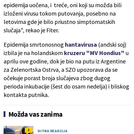
epidemija uočena, i treće, oni koji su možda bili
izloženi virusu tokom putovanja, posebno na
letovima gde je bilo priustno simptomatskih
slučaja", rekao je Fiter.
Epidemija smrtonosnog
hantavirusa
(andski soj)
izbila je na holandskom
kruzeru "MV Hondius"
u
aprilu ove godine, dok je bio na putu iz Argentine
za Zelenortska Ostrva, a SZO upozorava da se
očekuje porast broja slučajeva zbog dugog
perioda inkubacije (šest do osam nedelja) i bliskog
kontakta putnika.
Možda vas zanima
3
HITNA REAKCIJA