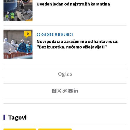
Uveden jedan od najstrožih karantina
0
22 OSOBE U BOLNICI
Novi podaci o zaraženima od hantavirusa:
"Bez izuzetka, nećemo više javljati"
Tagovi