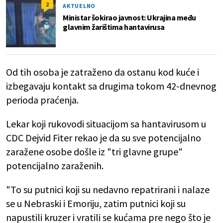
2
AKTUELNO
Ministar šokirao javnost: Ukrajina među
glavnim žarištima hantavirusa
Od tih osoba je zatraženo da ostanu kod kuće i
izbegavaju kontakt sa drugima tokom 42-dnevnog
perioda praćenja.
Lekar koji rukovodi situacijom sa hantavirusom u
CDC Dejvid Fiter rekao je da su sve potencijalno
zaražene osobe došle iz "tri glavne grupe"
potencijalno zaraženih.
"To su putnici koji su nedavno repatrirani i nalaze
se u Nebraski i Emoriju, zatim putnici koji su
napustili kruzer i vratili se kućama pre nego što je