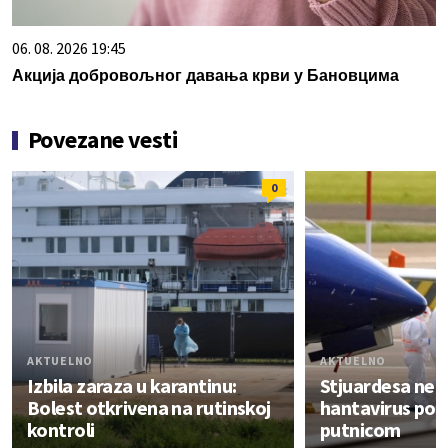
06. 08. 2026 19:45
Акција добровољног давања крви у Бановцима
Povezane vesti
0
AKTUELNO
AKTUELNO
Izbila zaraza u karantinu:
Stjuardesa neg
Bolest otkrivena na rutinskoj
hantavirus pos
kontroli
putnicom