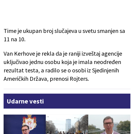
Time je ukupan broj slučajeva u svetu smanjen sa
11 na 10.
Van Kerhove je rekla da je raniji izveštaj agencije
uključivao jednu osobu koja je imala neodređen
rezultat testa, a radilo se o osobi iz Sjedinjenih
Američkih Država, prenosi Rojters.
Udarne vesti