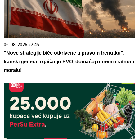
06. 08. 2026 22:45
"Nove strategije biće otkrivene u pravom trenutku":
Iranski general o jačanju PVO, domaćoj opremi i ratnom
moralu!