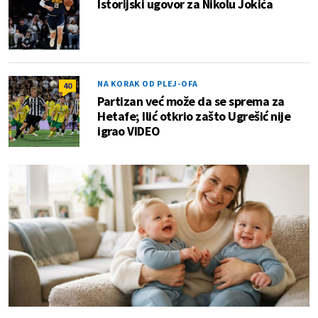
Istorijski ugovor za Nikolu Jokića
NA KORAK OD PLEJ-OFA
40
Partizan već može da se sprema za
Hetafe; Ilić otkrio zašto Ugrešić nije
igrao VIDEO