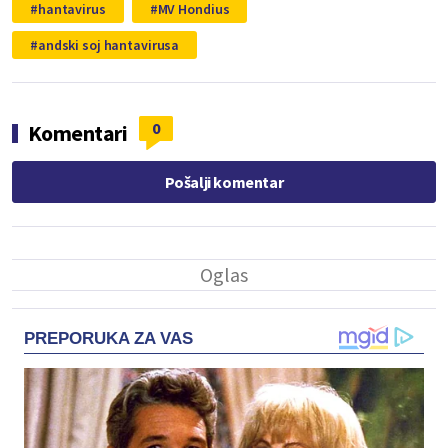
hantavirus
MV Hondius
andski soj hantavirusa
0
Komentari
Pošalji komentar
PREPORUKA ZA VAS