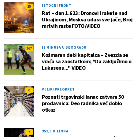
ISTOČNI FRONT
25
Rat – dan 1.623: Dronovi i rakete nad
Ukrajinom, Moskva udara sve jače; Broj
mrtvih raste FOTO/VIDEO
IZ MINUSA U BEOGRADU
367
Košmaran debi kapitalca – Zvezda se
vraća sa zaostatkom; "Da zaključimo o
Lukasenu..." VIDEO
VELIKI PREOKRET
0
Poznati trgovinski lanac zatvara 50
prodavnica: Deo radnika već dobio
otkaz
359,5 MILIONA
7