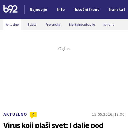
Najnovije
Info
Istočni front
Iranska kr
Nova vest
Aktuelno
Bolesti
Prevencija
Mentalno zdravlje
Ishrana
AKTUELNO
15.05.2026.
18:30
0
Virus koji plaši svet: I dalje pod