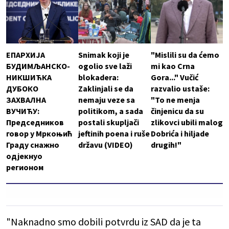
ЕПАРХИЈА
Snimak koji je
"Mislili su da ćemo
БУДИМЉАНСКО-
ogolio sve laži
mi kao Crna
НИКШИЋКА
blokadera:
Gora..." Vučić
ДУБОКО
Zaklinjali se da
razvalio ustaše:
ЗАХВАЛНА
nemaju veze sa
"To ne menja
ВУЧИЋУ:
politikom, a sada
činjenicu da su
Председников
postali skupljači
zlikovci ubili malog
говор у Мркоњић
jeftinih poena i ruše
Dobrića i hiljade
Граду снажно
državu (VIDEO)
drugih!"
одјекнуо
регионом
"Naknadno smo dobili potvrdu iz SAD da je ta