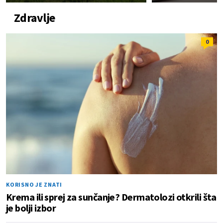
Zdravlje
0
KORISNO JE ZNATI
Krema ili sprej za sunčanje? Dermatolozi otkrili šta
je bolji izbor