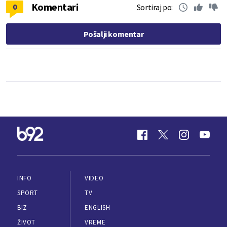
Komentari
0
Sortiraj po:
Pošalji komentar
INFO
VIDEO
SPORT
TV
BIZ
ENGLISH
ŽIVOT
VREME