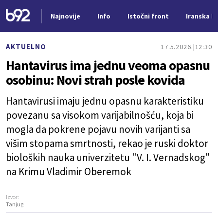
Najnovije
Info
Istočni front
Iranska kr
Nova vest
AKTUELNO
17.5.2026.
12:30
Hantavirus ima jednu veoma opasnu
osobinu: Novi strah posle kovida
Hantavirusi imaju jednu opasnu karakteristiku
povezanu sa visokom varijabilnošću, koja bi
mogla da pokrene pojavu novih varijanti sa
višim stopama smrtnosti, rekao je ruski doktor
bioloških nauka univerzitetu "V. I. Vernadskog"
na Krimu Vladimir Oberemok
Izvor:
Tanjug