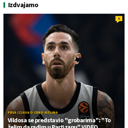
Izdvajamo
6
PRVA IZJAVA O CRNO-BELIMA
Vildosa se predstavio "grobarima": "To
želim da radim u Partizanu" VIDEO