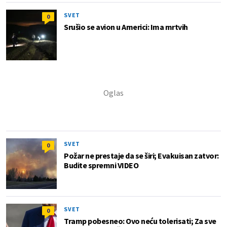
SVET
0
Srušio se avion u Americi: Ima mrtvih
SVET
0
Požar ne prestaje da se širi; Evakuisan zatvor:
Budite spremni VIDEO
SVET
0
Tramp pobesneo: Ovo neću tolerisati; Za sve