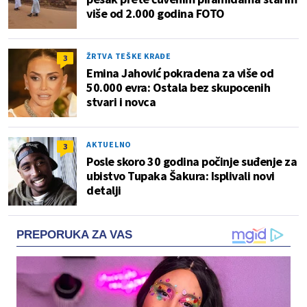
više od 2.000 godina FOTO
ŽRTVA TEŠKE KRAĐE
3
Emina Jahović pokradena za više od
50.000 evra: Ostala bez skupocenih
stvari i novca
AKTUELNO
3
Posle skoro 30 godina počinje suđenje za
ubistvo Tupaka Šakura: Isplivali novi
detalji
PREPORUKA ZA VAS