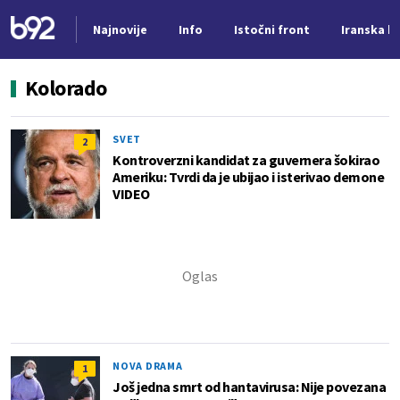
Najnovije
Info
Istočni front
Iranska kr
Nova vest
Kolorado
SVET
2
Kontroverzni kandidat za guvernera šokirao
Ameriku: Tvrdi da je ubijao i isterivao demone
VIDEO
NOVA DRAMA
1
Još jedna smrt od hantavirusa: Nije povezana