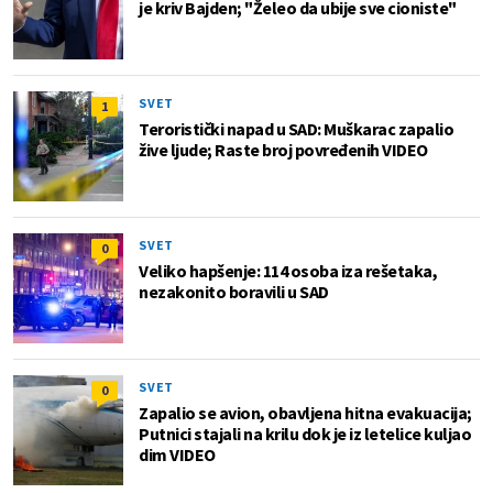
je kriv Bajden; "Želeo da ubije sve cioniste"
SVET
1
Teroristički napad u SAD: Muškarac zapalio
žive ljude; Raste broj povređenih VIDEO
SVET
0
Veliko hapšenje: 114 osoba iza rešetaka,
nezakonito boravili u SAD
SVET
0
Zapalio se avion, obavljena hitna evakuacija;
Putnici stajali na krilu dok je iz letelice kuljao
dim VIDEO