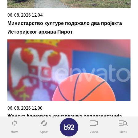
06. 08. 2026 12:04
Министарство културе подржало два пројекта
Историјског архива Пирот
06. 08. 2026 12:00
Женска јуниорска кошаркашка репрезентација
✕
Србије у четвртфиналу Европског првенства
Novo
Sport
Video
Menu