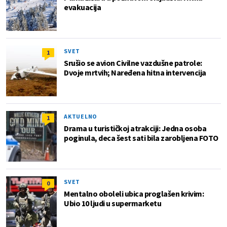
evakuacija
SVET
1
Srušio se avion Civilne vazdušne patrole:
Dvoje mrtvih; Naređena hitna intervencija
AKTUELNO
1
Drama u turističkoj atrakciji: Jedna osoba
poginula, deca šest sati bila zarobljena FOTO
SVET
0
Mentalno oboleli ubica proglašen krivim:
Ubio 10 ljudi u supermarketu