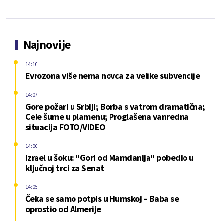
Najnovije
14:10
Evrozona više nema novca za velike subvencije
14:07
Gore požari u Srbiji; Borba s vatrom dramatična;
Cele šume u plamenu; Proglašena vanredna
situacija FOTO/VIDEO
14:06
Izrael u šoku: "Gori od Mamdanija" pobedio u
ključnoj trci za Senat
14:05
Čeka se samo potpis u Humskoj – Baba se
oprostio od Almerije