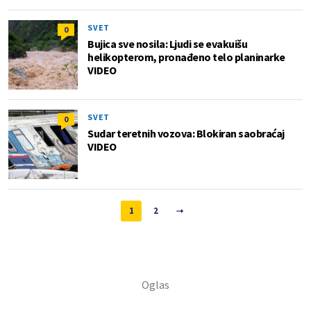
SVET
0
Bujica sve nosila: Ljudi se evakuišu
helikopterom, pronađeno telo planinarke
VIDEO
SVET
0
Sudar teretnih vozova: Blokiran saobraćaj
VIDEO
1
2