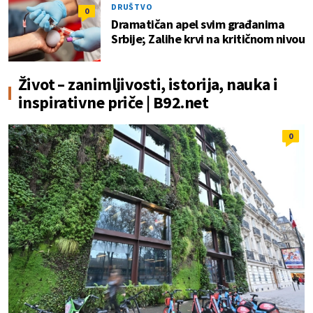
DRUŠTVO
0
Dramatičan apel svim građanima
Srbije; Zalihe krvi na kritičnom nivou
Život – zanimljivosti, istorija, nauka i
inspirativne priče | B92.net
0