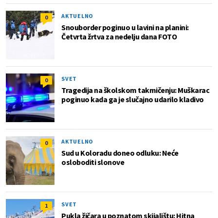
AKTUELNO
0
Snouborder poginuo u lavini na planini:
Četvrta žrtva za nedelju dana FOTO
SVET
0
Tragedija na školskom takmičenju: Muškarac
poginuo kada ga je slučajno udarilo kladivo
AKTUELNO
0
Sud u Koloradu doneo odluku: Neće
osloboditi slonove
SVET
1
Pukla žičara u poznatom skijalištu: Hitna