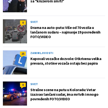
sa "kruzerom smrti"
SVET
0
Drama na auto-putu: Više od 70 vozila u
lančanom sudaru – najmanje 19 povređenih
FOTO/VIDEO
ZANIMLJIVOSTI
25
Kupovali vozačke dozvole: Otkrivena velika
prevara, stotine vozača ostaju bez papira
SVET
0
Strašne scene na putu u Koloradu: Vetar
izazvao lančani sudar, ima mrtvih i mnogo
povređenih FOTO/VIDEO