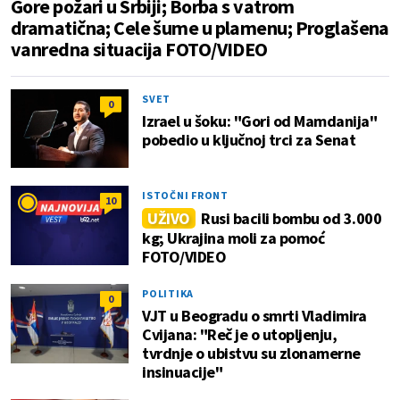
Gore požari u Srbiji; Borba s vatrom
dramatična; Cele šume u plamenu; Proglašena
vanredna situacija FOTO/VIDEO
SVET
0
Izrael u šoku: "Gori od Mamdanija"
pobedio u ključnoj trci za Senat
ISTOČNI FRONT
10
UŽIVO
Rusi bacili bombu od 3.000
kg; Ukrajina moli za pomoć
FOTO/VIDEO
POLITIKA
0
VJT u Beogradu o smrti Vladimira
Cvijana: "Reč je o utopljenju,
tvrdnje o ubistvu su zlonamerne
insinuacije"