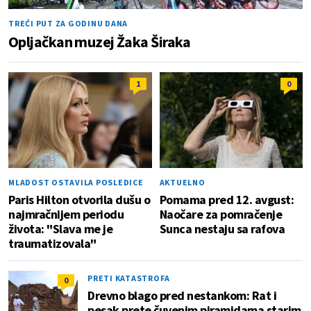
TREĆI PUT ZA GODINU DANA
Opljačkan muzej Žaka Širaka
1
0
MLADOST OSTAVILA POSLEDICE
AKTUELNO
Paris Hilton otvorila dušu o
Pomama pred 12. avgust:
najmračnijem periodu
Naočare za pomračenje
života: "Slava me je
Sunca nestaju sa rafova
traumatizovala"
PRETI KATASTROFA
0
Drevno blago pred nestankom: Rat i
pesak prete čuvenim piramidama starim