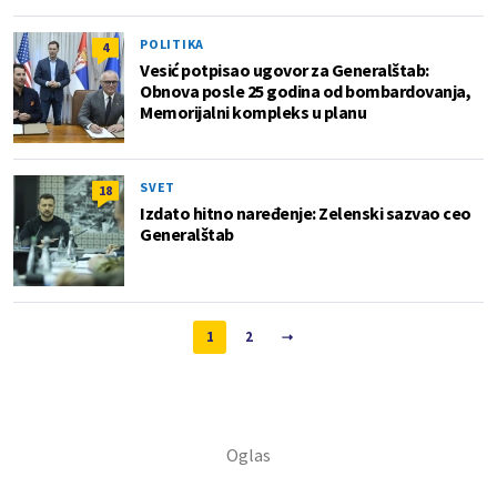
POLITIKA
4
Vesić potpisao ugovor za Generalštab:
Obnova posle 25 godina od bombardovanja,
Memorijalni kompleks u planu
SVET
18
Izdato hitno naređenje: Zelenski sazvao ceo
Generalštab
1
2