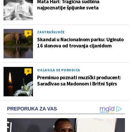
Mata Hari: Tragična sudbina
najpoznatije špijunke sveta
ZASTRAŠUJUĆE
0
Skandal u Nacionalnom parku: Uginulo
16 slonova od trovanja cijanidom
OGLASILA SE PORODICA
0
Preminuo poznati muzički producent:
Sarađivao sa Madonom i Britni Spirs
PREPORUKA ZA VAS