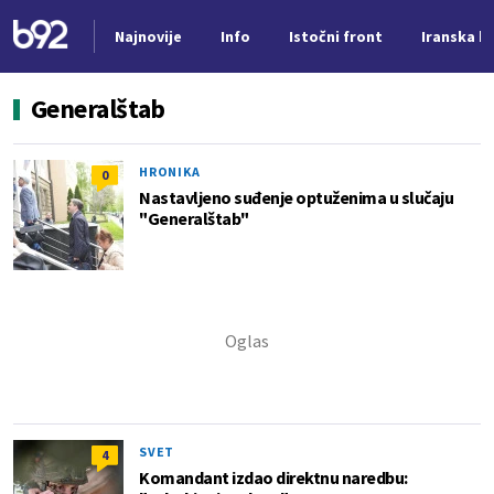
Najnovije
Info
Istočni front
Iranska kr
Nova vest
Generalštab
HRONIKA
0
Nastavljeno suđenje optuženima u slučaju
"Generalštab"
SVET
4
Komandant izdao direktnu naredbu: