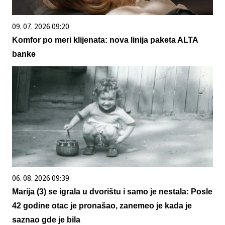
09. 07. 2026 09:20
Komfor po meri klijenata: nova linija paketa ALTA
banke
06. 08. 2026 09:39
Marija (3) se igrala u dvorištu i samo je nestala: Posle
42 godine otac je pronašao, zanemeo je kada je
saznao gde je bila