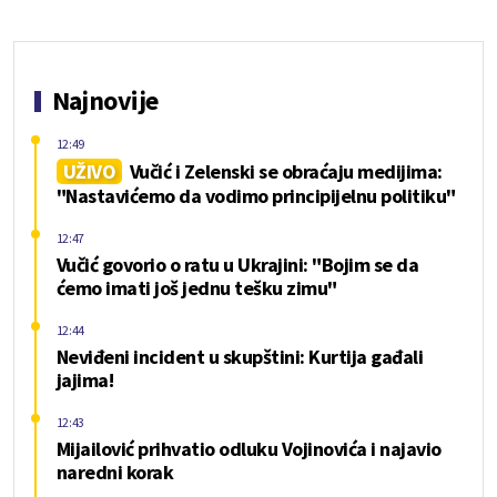
Najnovije
12:49
UŽIVO
Vučić i Zelenski se obraćaju medijima:
"Nastavićemo da vodimo principijelnu politiku"
12:47
Vučić govorio o ratu u Ukrajini: "Bojim se da
ćemo imati još jednu tešku zimu"
12:44
Neviđeni incident u skupštini: Kurtija gađali
jajima!
12:43
Mijailović prihvatio odluku Vojinovića i najavio
naredni korak