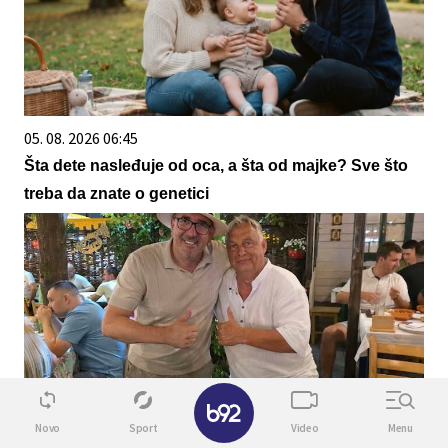
05. 08. 2026 06:45
Šta dete nasleđuje od oca, a šta od majke? Sve što
treba da znate o genetici
✕
Novo
Sport
Video
Menu
08. 08. 2026 09:56