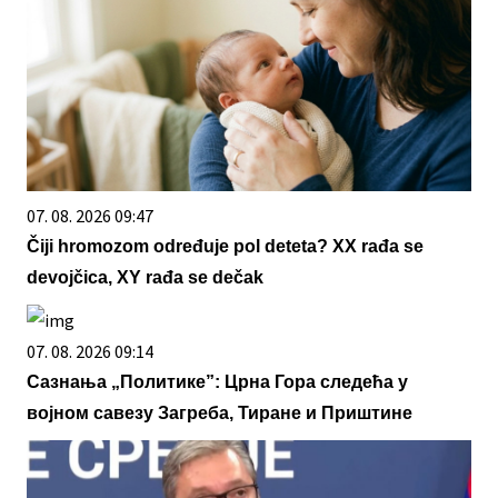
07. 08. 2026 09:47
Čiji hromozom određuje pol deteta? XX rađa se
devojčica, XY rađa se dečak
07. 08. 2026 09:14
Сазнања „Политике”: Црна Гора следећа у
војном савезу Загреба, Тиране и Приштине