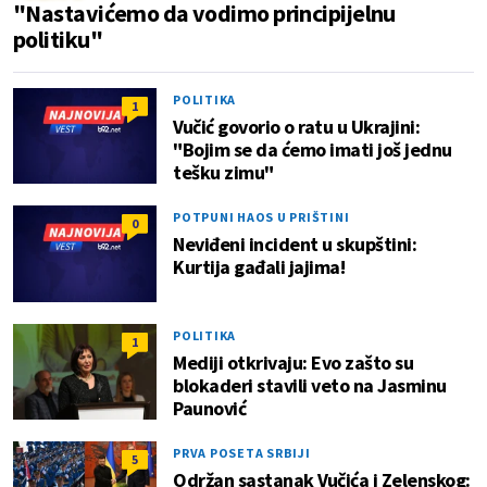
"Nastavićemo da vodimo principijelnu
politiku"
POLITIKA
1
Vučić govorio o ratu u Ukrajini:
"Bojim se da ćemo imati još jednu
tešku zimu"
POTPUNI HAOS U PRIŠTINI
0
Neviđeni incident u skupštini:
Kurtija gađali jajima!
POLITIKA
1
Mediji otkrivaju: Evo zašto su
blokaderi stavili veto na Jasminu
Paunović
PRVA POSETA SRBIJI
5
Održan sastanak Vučića i Zelenskog: