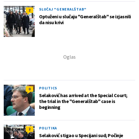
SLUČAJ "GENERALŠTAB"
2
Optuženi u slučaju "Generalštab" se izjasnili
da nisu krivi
POLITICS
0
Selaković has arrived at the Special Court;
the trial in the "Generalštab" case is
beginning
POLITIKA
2
Selaković stigao u Specijani sud; Počinje