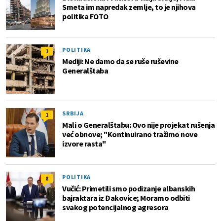
Smeta im napredak zemlje, to je njihova
politika FOTO
POLITIKA
1
Mediji: Ne damo da se ruše ruševine
Generalštaba
SRBIJA
1
Mali o Generalštabu: Ovo nije projekat rušenja
već obnove; "Kontinuirano tražimo nove
izvore rasta"
POLITIKA
8
Vučić: Primetili smo podizanje albanskih
bajraktara iz Đakovice; Moramo odbiti
svakog potencijalnog agresora