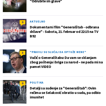
"Odrubite im glave"
AKTUELNO
0
Dokumentarni film "Generalštab - odbrana
države" - Subota, 21. februar od 22:15 na TV
B92
"PRAVILI SU SLUČAJ DA OPTUŽE MENE"
3
Vučić o Generalštabu: Da vam se sklanjam
zbog poštenja i brige za narod – ne pada mi na
pamet VIDEO
POLITIKA
0
Detalji sa suđenje za "Generalštab": Ovim
rečima se Selaković obratio u sudu, pa odbio
imunitet