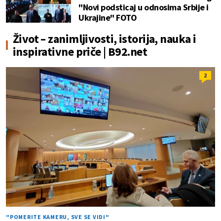
"Novi podsticaj u odnosima Srbije i
Ukrajine" FOTO
Život – zanimljivosti, istorija, nauka i
inspirativne priče | B92.net
2
"POMERITE KAMERU, SVE SE VIDI"