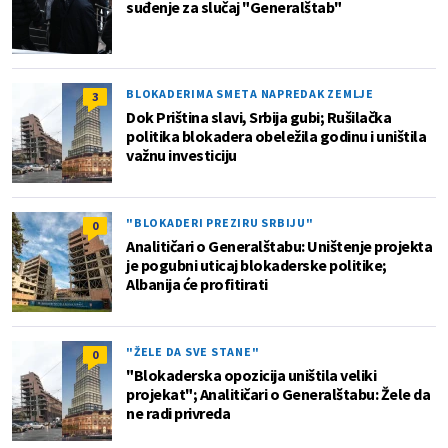
suđenje za slučaj "Generalštab"
BLOKADERIMA SMETA NAPREDAK ZEMLJE
3
Dok Priština slavi, Srbija gubi; Rušilačka
politika blokadera obeležila godinu i uništila
važnu investiciju
"BLOKADERI PREZIRU SRBIJU"
0
Analitičari o Generalštabu: Uništenje projekta
je pogubni uticaj blokaderske politike;
Albanija će profitirati
"ŽELE DA SVE STANE"
0
"Blokaderska opozicija uništila veliki
projekat"; Analitičari o Generalštabu: Žele da
ne radi privreda