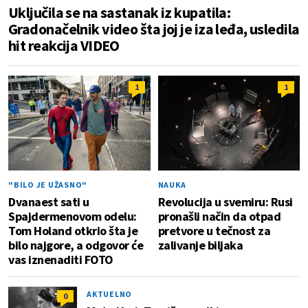
Uključila se na sastanak iz kupatila:
Gradonačelnik video šta joj je iza leđa, usledila
hit reakcija VIDEO
1
1
"BILO JE UŽASNO"
NAUKA
Dvanaest sati u
Revolucija u svemiru: Rusi
Spajdermenovom odelu:
pronašli način da otpad
Tom Holand otkrio šta je
pretvore u tečnost za
bilo najgore, a odgovor će
zalivanje biljaka
vas iznenaditi FOTO
AKTUELNO
0