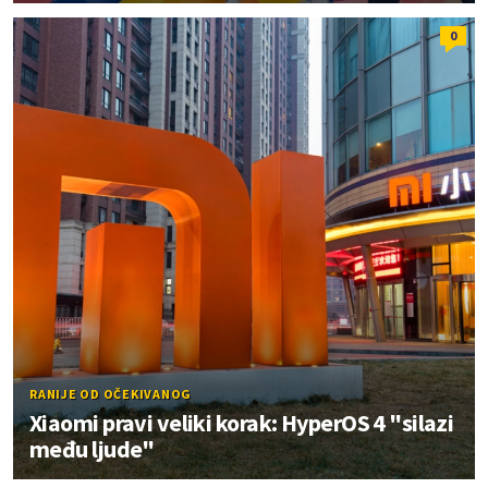
0
RANIJE OD OČEKIVANOG
Xiaomi pravi veliki korak: HyperOS 4 "silazi
među ljude"