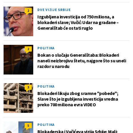
DVE VIZIJE SRBIJE
2
Izgubljena investicija od 750 miliona, a
blokaderi slave; Vučić: Udar na građane –
Generalštab će ostati ruglo
POLITIKA
2
Bokan o slučaju Generalštaba: Blokaderi
naneli neizbrojivu štetu, najgore što su uneli
razdor u narodu
POLITIKA
3
Blokaderi likuju zbog sramne "pobede";
Slave što je izgubljena investicija vredna
preko 700 miliona evra VIDEO
POLITIKA
5
Blokaderska i Vučićeva vizija Srbije; Mali: