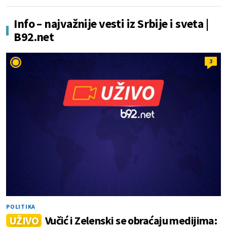
Info – najvažnije vesti iz Srbije i sveta |
B92.net
3
POLITIKA
UŽIVO
Vučić i Zelenski se obraćaju medijima: