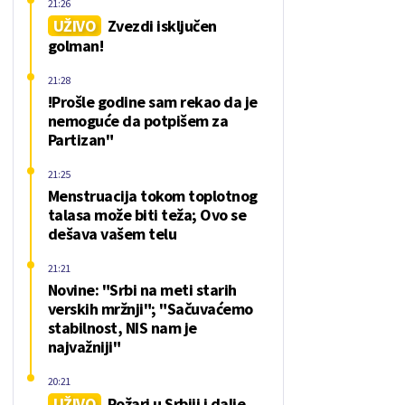
21:26
UŽIVO
Zvezdi isključen
golman!
21:28
!Prošle godine sam rekao da je
nemoguće da potpišem za
Partizan"
21:25
Menstruacija tokom toplotnog
talasa može biti teža; Ovo se
dešava vašem telu
21:21
Novine: "Srbi na meti starih
verskih mržnji"; "Sačuvaćemo
stabilnost, NIS nam je
najvažniji"
20:21
UŽIVO
Požari u Srbiji i dalje