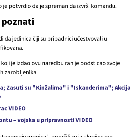
je potvrdio da je spreman da izvrši komandu.
 poznati
i da jedinica čiji su pripadnici učestvovali u
fikovana.
koji je izdao ovu naredbu ranije podsticao svoje
ih zarobljenika.
a; Zasuti su "Kinžalima" i "Iskanderima"; Akcija
O
arac VIDEO
ontu – vojska u pripravnosti VIDEO
stanemaju granica", poručili su iz ukrajinskog