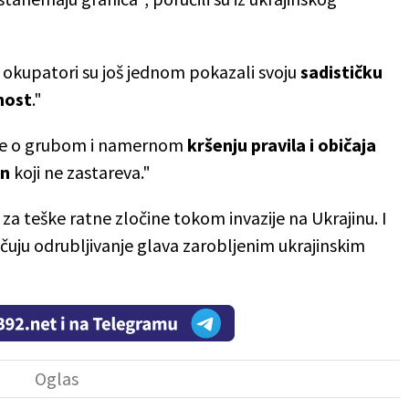
 okupatori su još jednom pokazali svoju
sadističku
nost
."
 je o grubom i namernom
kršenju pravila i običaja
in
koji ne zastareva."
 za teške ratne zločine tokom invazije na Ukrajinu. I
jučuju odrubljivanje glava zarobljenim ukrajinskim