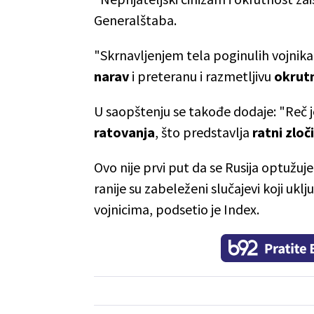
Generalštaba.
"Skrnavljenjem tela poginulih vojnika
narav
i preteranu i razmetljivu
okrut
U saopštenju se takođe dodaje: "Reč
ratovanja
, što predstavlja
ratni zloč
Ovo nije prvi put da se Rusija optužuje
ranije su zabeleženi slučajevi koji ukl
vojnicima, podsetio je Index.