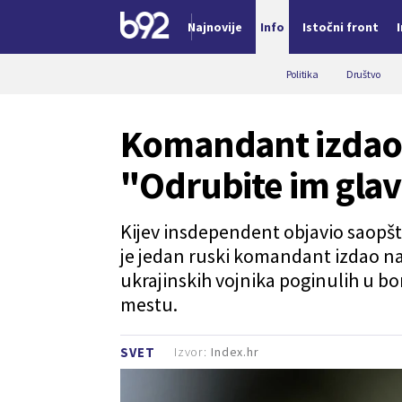
Najnovije
Info
Istočni front
Nova vest
Politika
Društvo
Komandant izdao
"Odrubite im gla
Kijev insdependent objavio saopš
je jedan ruski komandant izdao na
ukrajinskih vojnika poginulih u bo
mestu.
Izvor:
Index.hr
SVET