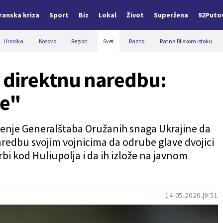
Iranska kriza
Sport
Biz
Lokal
Život
Superžena
92Puto
Hronika
Kosovo
Region
Svet
Razno
Rat na Bliskom istoku
 direktnu naredbu:
ve"
tenje Generalštaba Oružanih snaga Ukrajine da
redbu svojim vojnicima da odrube glave dvojici
rbi kod Huliupolja i da ih izlože na javnom
14.05.2026.
9:51