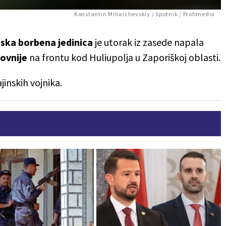
Konstantin Mihalchevskiy / Sputnik / Profimedia
uska borbena jedinica
je utorak iz zasede napala
kovnije
na frontu kod Huliupolja u Zaporiškoj oblasti.
jinskih vojnika.