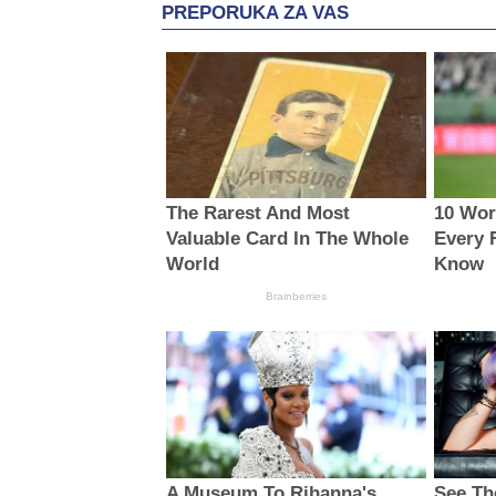
PREPORUKA ZA VAS
The Rarest And Most
10 Wor
Valuable Card In The Whole
Every 
World
Know
Brainberries
A Museum To Rihanna's
See Th