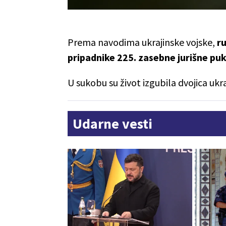
Prema navodima ukrajinske vojske,
r
pripadnike 225. zasebne jurišne pu
U sukobu su život izgubila dvojica ukra
Udarne vesti