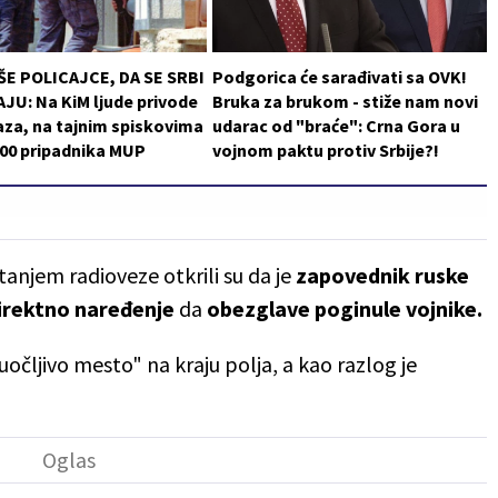
ŠE POLICAJCE, DA SE SRBI
Podgorica će sarađivati sa OVK!
JU: Na KiM ljude privode
Bruka za brukom - stiže nam novi
za, na tajnim spiskovima
udarac od "braće": Crna Gora u
200 pripadnika MUP
vojnom paktu protiv Srbije?!
anjem radioveze otkrili su da je
zapovednik ruske
irektno naređenje
da
obezglave poginule vojnike.
očljivo mesto" na kraju polja, a kao razlog je