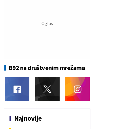
B92 na društvenim mrežama
Najnovije