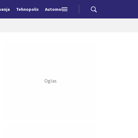
vanja
Tehnopolis
Automobili