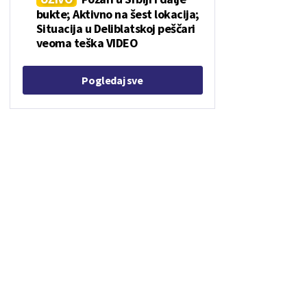
bukte; Aktivno na šest lokacija;
Situacija u Deliblatskoj peščari
veoma teška VIDEO
Pogledaj sve