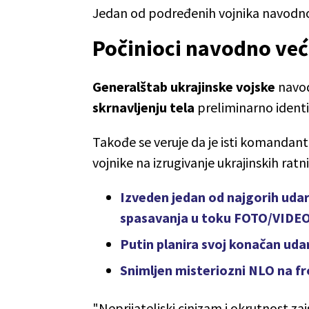
Jedan od podređenih vojnika navodno 
Počinioci navodno već
Generalštab ukrajinske vojske
navod
skrnavljenju tela
preliminarno identi
Takođe se veruje da je isti komandant 
vojnike na izrugivanje ukrajinskih ratn
Izveden jedan od najgorih udar
spasavanja u toku FOTO/VIDE
Putin planira svoj konačan ud
Snimljen misteriozni NLO na fr
"Neprijateljski cinizam i okrutnost zai