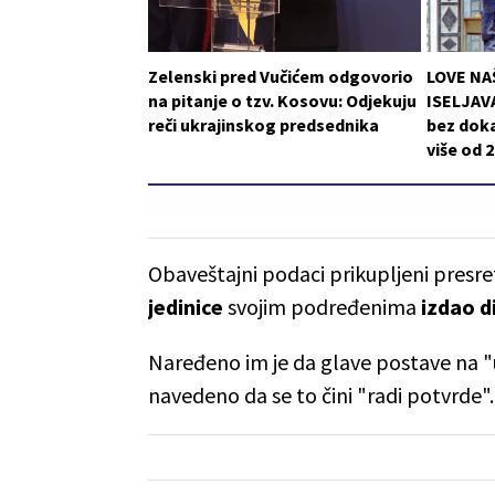
Zelenski pred Vučićem odgovorio
LOVE NA
na pitanje o tzv. Kosovu: Odjekuju
ISELJAVA
reči ukrajinskog predsednika
bez doka
više od 
Obaveštajni podaci prikupljeni presret
jedinice
svojim podređenima
izdao d
Naređeno im je da glave postave na "u
navedeno da se to čini "radi potvrde".