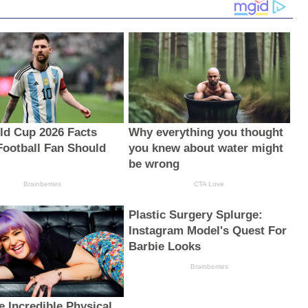
ld Cup 2026 Facts
Why everything you thought
Football Fan Should
you knew about water might
be wrong
Brainberries
CTA Love
Plastic Surgery Splurge:
Instagram Model's Quest For
Barbie Looks
Brainberries
e Incredible Physical