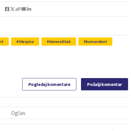
nt
Ukrajina
Generalštab
komandant
Pogledaj komentare
Pošalji komentar