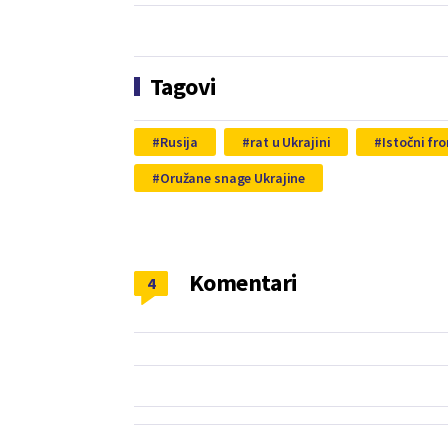
Tagovi
Rusija
rat u Ukrajini
Istočni fro
Oružane snage Ukrajine
Komentari
4