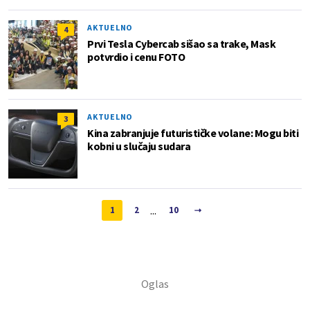
AKTUELNO
4
Prvi Tesla Cybercab sišao sa trake, Mask
potvrdio i cenu FOTO
AKTUELNO
3
Kina zabranjuje futurističke volane: Mogu biti
kobni u slučaju sudara
...
1
2
10