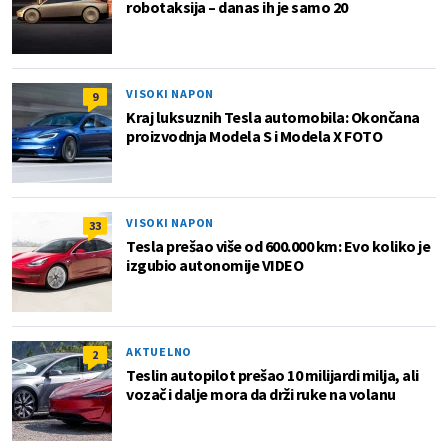
robotaksija – danas ih je samo 20
VISOKI NAPON
9
Kraj luksuznih Tesla automobila: Okončana
proizvodnja Modela S i Modela X FOTO
VISOKI NAPON
33
Tesla prešao više od 600.000 km: Evo koliko je
izgubio autonomije VIDEO
AKTUELNO
2
Teslin autopilot prešao 10 milijardi milja, ali
vozač i dalje mora da drži ruke na volanu