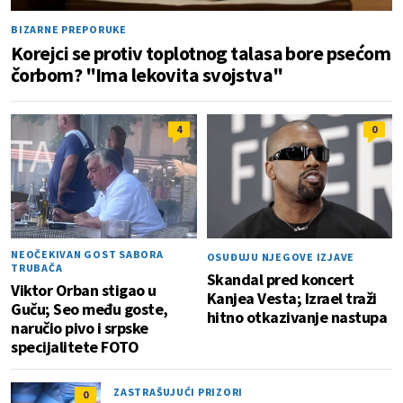
BIZARNE PREPORUKE
Korejci se protiv toplotnog talasa bore psećom
čorbom? "Ima lekovita svojstva"
4
0
NEOČEKIVAN GOST SABORA
OSUĐUJU NJEGOVE IZJAVE
TRUBAČA
Skandal pred koncert
Viktor Orban stigao u
Kanjea Vesta; Izrael traži
Guču; Seo među goste,
hitno otkazivanje nastupa
naručio pivo i srpske
specijalitete FOTO
ZASTRAŠUJUĆI PRIZORI
0