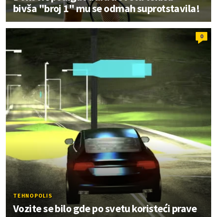
bivša "broj 1" mu se odmah suprotstavila!
0
TEHNOPOLIS
Vozite se bilo gde po svetu koristeći prave