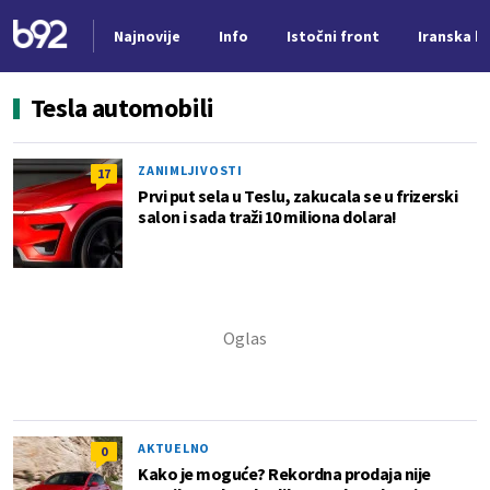
Najnovije
Info
Istočni front
Iranska kr
Nova vest
Tesla automobili
ZANIMLJIVOSTI
17
Prvi put sela u Teslu, zakucala se u frizerski
salon i sada traži 10 miliona dolara!
AKTUELNO
0
Kako je moguće? Rekordna prodaja nije