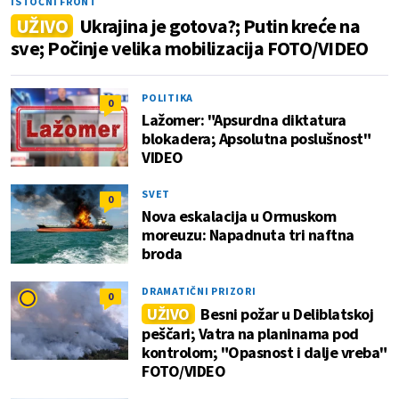
ISTOČNI FRONT
UŽIVO
Ukrajina je gotova?; Putin kreće na
sve; Počinje velika mobilizacija FOTO/VIDEO
POLITIKA
0
Lažomer: "Apsurdna diktatura
blokadera; Apsolutna poslušnost"
VIDEO
SVET
0
Nova eskalacija u Ormuskom
moreuzu: Napadnuta tri naftna
broda
DRAMATIČNI PRIZORI
0
UŽIVO
Besni požar u Deliblatskoj
peščari; Vatra na planinama pod
kontrolom; "Opasnost i dalje vreba"
FOTO/VIDEO