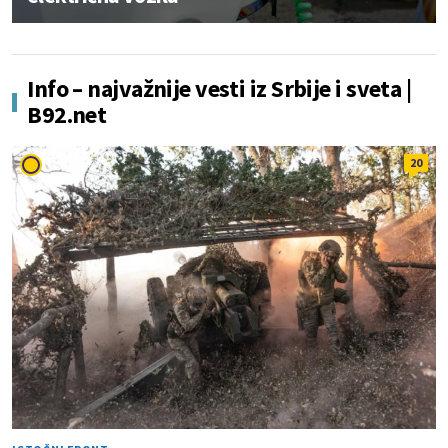
Info – najvažnije vesti iz Srbije i sveta |
B92.net
20