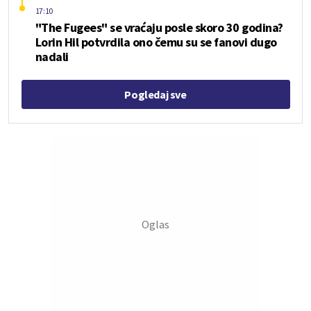
17:10
"The Fugees" se vraćaju posle skoro 30 godina?
Lorin Hil potvrdila ono čemu su se fanovi dugo
nadali
Pogledaj sve