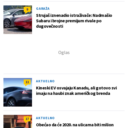
GARAŽA
9
Strujaš iznenadio istraživače: Nadmašio
Subaru i brojne premijum rivale po
dugovečnosti
AKTUELNO
11
Kineski EV osvajaju Kanadu, ali gotovo svi
imaju na haubi znak američkog brenda
AKTUELNO
17
Obećao da će 2020. na ulicama biti milion