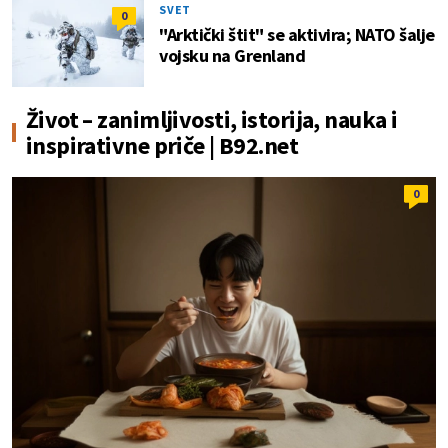
SVET
0
"Arktički štit" se aktivira; NATO šalje
vojsku na Grenland
Život – zanimljivosti, istorija, nauka i
inspirativne priče | B92.net
0