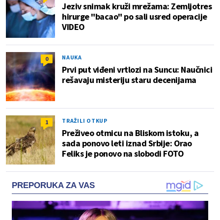
Jeziv snimak kruži mrežama: Zemljotres
hirurge "bacao" po sali usred operacije
VIDEO
NAUKA
0
Prvi put viđeni vrtlozi na Suncu: Naučnici
rešavaju misteriju staru decenijama
TRAŽILI OTKUP
1
Preživeo otmicu na Bliskom istoku, a
sada ponovo leti iznad Srbije: Orao
Feliks je ponovo na slobodi FOTO
PREPORUKA ZA VAS