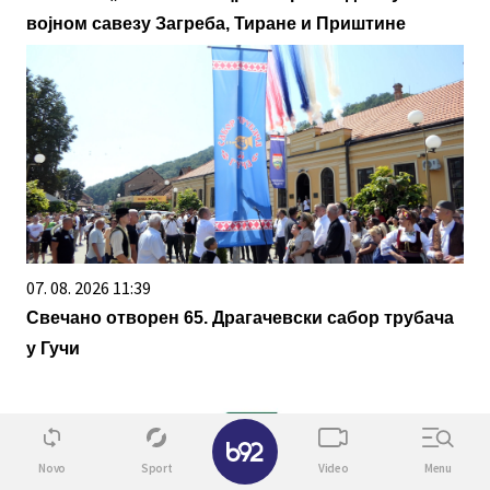
војном савезу Загреба, Тиране и Приштине
07. 08. 2026 11:39
Свечано отворен 65. Драгачевски сабор трубача
у Гучи
✕
Novo
Sport
Video
Menu