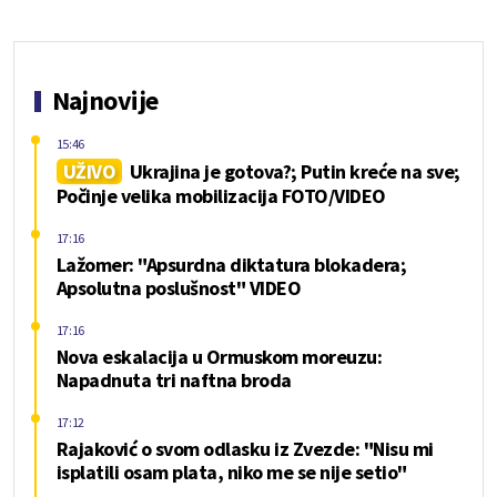
Najnovije
15:46
UŽIVO
Ukrajina je gotova?; Putin kreće na sve;
Počinje velika mobilizacija FOTO/VIDEO
17:16
Lažomer: "Apsurdna diktatura blokadera;
Apsolutna poslušnost" VIDEO
17:16
Nova eskalacija u Ormuskom moreuzu:
Napadnuta tri naftna broda
17:12
Rajaković o svom odlasku iz Zvezde: "Nisu mi
isplatili osam plata, niko me se nije setio"