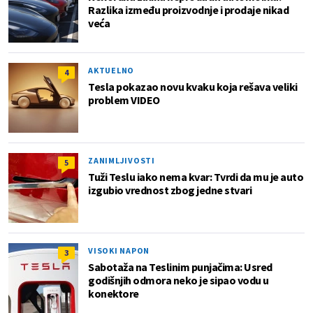
Razlika između proizvodnje i prodaje nikad
veća
AKTUELNO
4
Tesla pokazao novu kvaku koja rešava veliki
problem VIDEO
ZANIMLJIVOSTI
5
Tuži Teslu iako nema kvar: Tvrdi da mu je auto
izgubio vrednost zbog jedne stvari
VISOKI NAPON
3
Sabotaža na Teslinim punjačima: Usred
godišnjih odmora neko je sipao vodu u
konektore