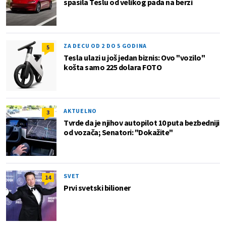
spasila Teslu od velikog pada na berzi
ZA DECU OD 2 DO 5 GODINA
5
Tesla ulazi u još jedan biznis: Ovo "vozilo"
košta samo 225 dolara FOTO
AKTUELNO
3
Tvrde da je njihov autopilot 10 puta bezbedniji
od vozača; Senatori: "Dokažite"
SVET
14
Prvi svetski bilioner