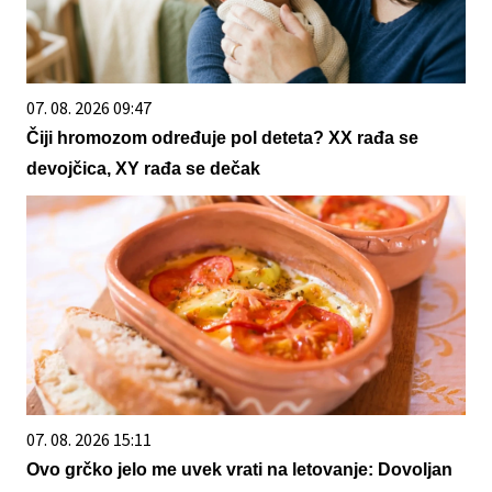
07. 08. 2026 09:47
Čiji hromozom određuje pol deteta? XX rađa se
devojčica, XY rađa se dečak
07. 08. 2026 15:11
Ovo grčko jelo me uvek vrati na letovanje: Dovoljan