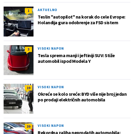
AKTUELNO
1
Teslin "autopilot" na korak do cele Evrope:
Holandija gura odobrenje za FSD sistem
VISOKI NAPON
3
Tesla sprema manji i jeftiniji SUV: Stiže
automobil ispod Modela Y
VISOKI NAPON
19
Okreće se kolo sreće: BYD više nije broj jedan
po prodaji električnih automobila
VISOKI NAPON
39
Rekordna zaliha neprodatih automobila: