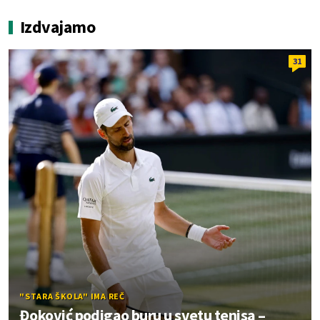
Izdvajamo
31
"STARA ŠKOLA" IMA REČ
Đoković podigao buru u svetu tenisa –