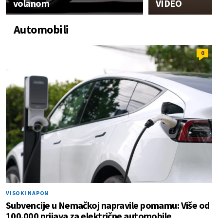
volanom
VIDEO
Automobili
0
VISOKI NAPON
Subvencije u Nemačkoj napravile pomamu: Više od
100.000 prijava za električne automobile