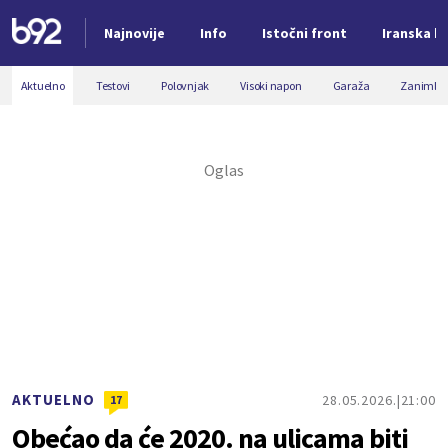
Najnovije
Info
Istočni front
Iranska kr
Nova vest
Aktuelno
Testovi
Polovnjak
Visoki napon
Garaža
Zanimljiv
AKTUELNO
28.05.2026.
21:00
17
Obećao da će 2020. na ulicama biti