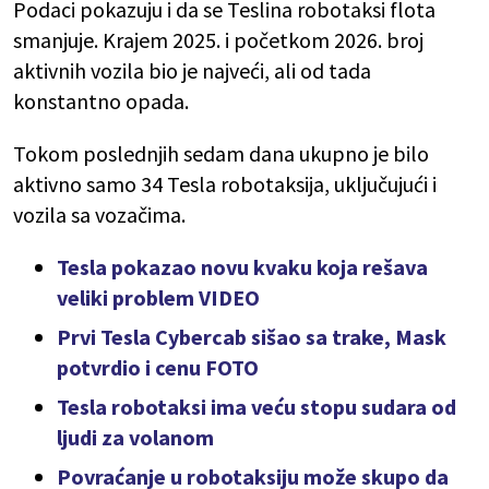
Podaci pokazuju i da se Teslina robotaksi flota
smanjuje. Krajem 2025. i početkom 2026. broj
aktivnih vozila bio je najveći, ali od tada
konstantno opada.
Tokom poslednjih sedam dana ukupno je bilo
aktivno samo 34 Tesla robotaksija, uključujući i
vozila sa vozačima.
Tesla pokazao novu kvaku koja rešava
veliki problem VIDEO
Prvi Tesla Cybercab sišao sa trake, Mask
potvrdio i cenu FOTO
Tesla robotaksi ima veću stopu sudara od
ljudi za volanom
Povraćanje u robotaksiju može skupo da