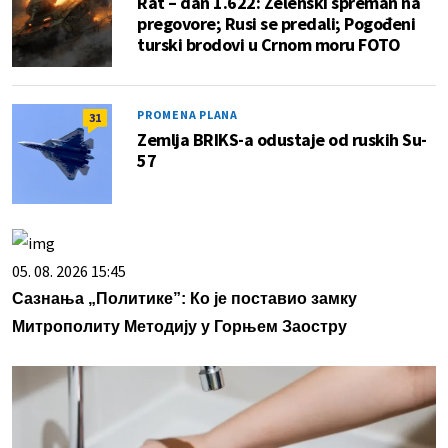
Rat – dan 1.622: Zelenski spreman na
pregovore; Rusi se predali; Pogođeni
turski brodovi u Crnom moru FOTO
PROMENA PLANA
31
Zemlja BRIKS-a odustaje od ruskih Su-
57
05. 08. 2026 15:45
Сазнања „Политике”: Ко је поставио замку
Митрополиту Методију у Горњем Заостру