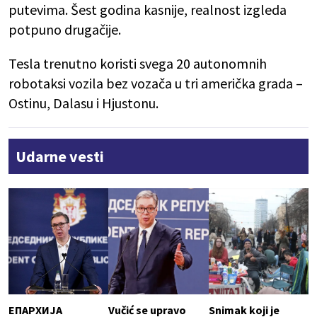
putevima. Šest godina kasnije, realnost izgleda
potpuno drugačije.
Tesla trenutno koristi svega 20 autonomnih
robotaksi vozila bez vozača u tri američka grada –
Ostinu, Dalasu i Hjustonu.
Udarne vesti
ЕПАРХИЈА
Vučić se upravo
Snimak koji je