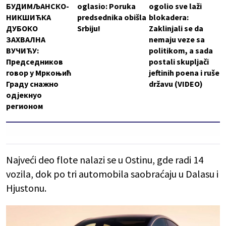
БУДИМЉАНСКО-
oglasio: Poruka
ogolio sve laži
НИКШИЋКА
predsednika obišla
blokadera:
ДУБОКО
Srbiju!
Zaklinjali se da
ЗАХВАЛНА
nemaju veze sa
ВУЧИЋУ:
politikom, a sada
Председников
postali skupljači
говор у Мркоњић
jeftinih poena i ruše
Граду снажно
državu (VIDEO)
одјекнуо
регионом
Najveći deo flote nalazi se u Ostinu, gde radi 14
vozila, dok po tri automobila saobraćaju u Dalasu i
Hjustonu.