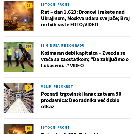
ISTOČNI FRONT
25
Rat – dan 1.623: Dronovi i rakete nad
Ukrajinom, Moskva udara sve jače; Broj
mrtvih raste FOTO/VIDEO
IZ MINUSA U BEOGRADU
367
Košmaran debi kapitalca – Zvezda se
vraća sa zaostatkom; "Da zaključimo o
Lukasenu..." VIDEO
VELIKI PREOKRET
0
Poznati trgovinski lanac zatvara 50
prodavnica: Deo radnika već dobio
otkaz
ISTOČNI FRONT
65