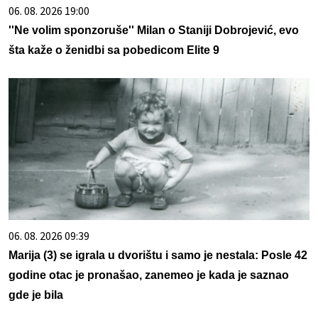
06. 08. 2026 19:00
''Ne volim sponzoruše'' Milan o Staniji Dobrojević, evo
šta kaže o ženidbi sa pobedicom Elite 9
06. 08. 2026 09:39
Marija (3) se igrala u dvorištu i samo je nestala: Posle 42
godine otac je pronašao, zanemeo je kada je saznao
gde je bila