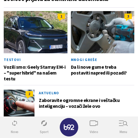
1
3
TESTOVI
MNOGI GREŠE
Vozili smo: Geely Starray EM-i
Da li nove gume treba
– "super hibrid" na našem
postaviti napred ili pozadi?
testu
AKTUELNO
2
Zaboravite ogromne ekrane i veštačku
inteligenciju – vozači žele ovo
✕
ZANIMLJIVOSTI
Novo
Sport
Video
Menu
3