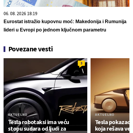
06. 08. 2026 18:19
Eurostat istražio kupovnu moć: Makedonija i Rumunija
lideri u Evropi po jednom ključnom parametru
Povezane vesti
3
AKTUELNO
AKTUELNO
Tesla robotaksi ima veću
Tesla pokazao
stopu sudara od ljudi za
koja rešava vel