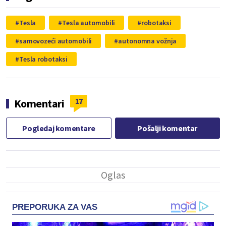
Tesla
Tesla automobili
robotaksi
samovozeći automobili
autonomna vožnja
Tesla robotaksi
17
Komentari
Pogledaj komentare
Pošalji komentar
PREPORUKA ZA VAS