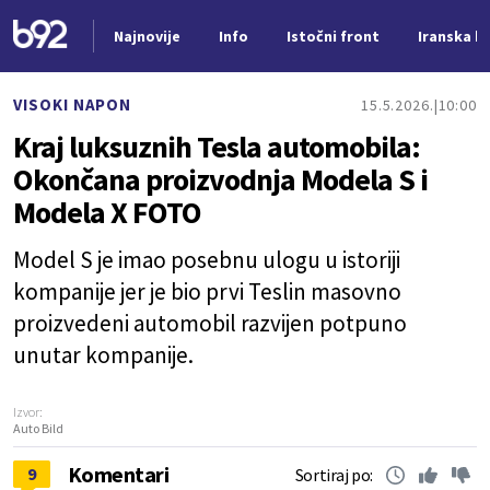
Najnovije
Info
Istočni front
Iranska kr
Nova vest
VISOKI NAPON
15.5.2026.
10:00
Kraj luksuznih Tesla automobila:
Okončana proizvodnja Modela S i
Modela X FOTO
Model S je imao posebnu ulogu u istoriji
kompanije jer je bio prvi Teslin masovno
proizvedeni automobil razvijen potpuno
unutar kompanije.
Izvor:
Auto Bild
Komentari
9
Sortiraj po: