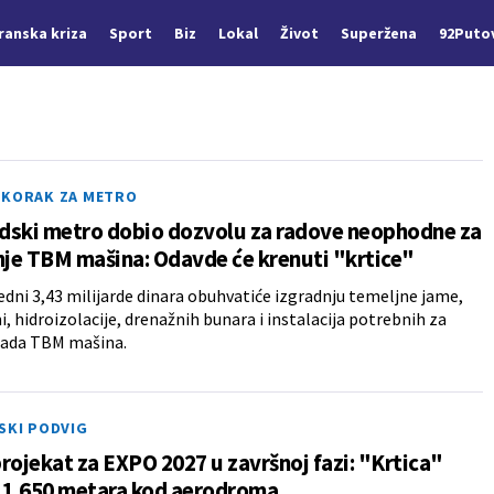
Iranska kriza
Sport
Biz
Lokal
Život
Superžena
92Puto
 KORAK ZA METRO
dski metro dobio dozvolu za radove neophodne za
nje TBM mašina: Odavde će krenuti "krtice"
edni 3,43 milijarde dinara obuhvatiće izgradnju temeljne jame,
i, hidroizolacije, drenažnih bunara i instalacija potrebnih za
rada TBM mašina.
SKI PODVIG
rojekat za EXPO 2027 u završnoj fazi: "Krtica"
a 1.650 metara kod aerodroma