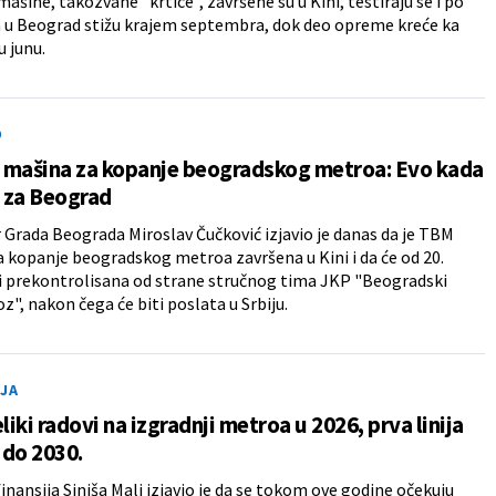
ašine, takozvane "krtice”, završene su u Kini, testiraju se i po
 u Beograd stižu krajem septembra, dok deo opreme kreće ka
u junu.
O
 mašina za kopanje beogradskog metroa: Evo kada
e za Beograd
Grada Beograda Miroslav Čučković izjavio je danas da je TBM
 kopanje beogradskog metroa završena u Kini i da će od 20.
ti prekontrolisana od strane stručnog tima JKP "Beogradski
z", nakon čega će biti poslata u Srbiju.
JA
eliki radovi na izgradnji metroa u 2026, prva linija
 do 2030.
finansija Siniša Mali izjavio je da se tokom ove godine očekuju