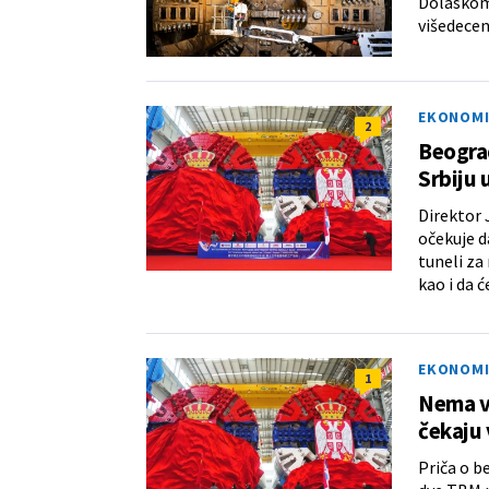
Dolaskom 
višedecen
EKONOMI
2
Beograd
Srbiju 
Direktor 
očekuje d
tuneli za
kao i da ć
EKONOMI
1
Nema vi
čekaju
Priča o b