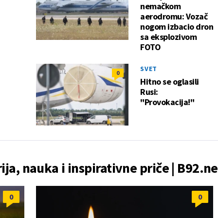
nemačkom
aerodromu: Vozač
nogom izbacio dron
sa eksplozivom
FOTO
SVET
0
Hitno se oglasili
Rusi:
"Provokacija!"
rija, nauka i inspirativne priče | B92.ne
0
0