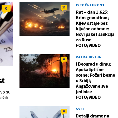
ISTOČNI FRONT
21
0
Rat – dan 1.625:
Krim granatiran;
Kijev ostaje bez
ključne odbrane;
Novi paket sankcija
za Ruse
FOTO/VIDEO
VATRA DIVLJA
6
I Beograd u dimu;
Apokaliptične
scene; Požari besne
st
u Srbiji;
Angažovane sve
jedinice
Ovo su
FOTO/VIDEO
ežili
SVET
0
Detalji drame na