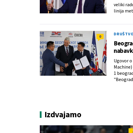
veliki ra
linija me
DRUŠTV
0
Beograd
nabavk
Ugovor o 
Machine) 
1 beogra
"Beograds
Izdvajamo