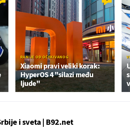
RANIJE OD OČEKIVANOG
V
Xiaomi pravi veliki korak:
U
e
HyperOS 4 "silazi među
s
ljude"
v
Srbije i sveta | B92.net