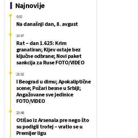
Najnovije
0:02
Na današnji dan, 8. avgust
23:57
Rat – dan 1.625: Krim
granatiran; Kijev ostaje bez
ključne odbrane; Novi paket
sankcija za Ruse FOTO/VIDEO
23:52
I Beograd u dimu; Apokaliptične
scene; Požari besne u Srbiji;
Angažovane sve jedinice
FOTO/VIDEO
23:48
Otišao iz Arsenala pre nego što
su podigli trofej – vratio se u
Premijer ligu