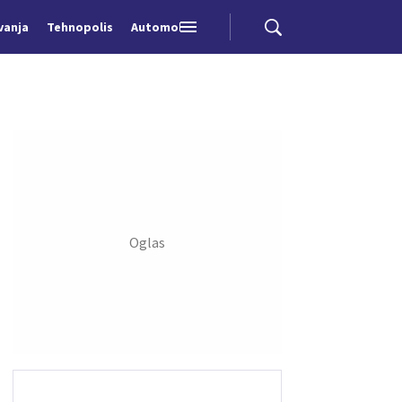
vanja
Tehnopolis
Automobili