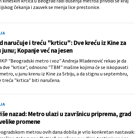
kineskih krtica u Beograd radi bušenja metroa privodi se kraj
ijskog čekanja i zauvek se menja lice prestonice.
JA
 naručuje i treću "krticu": Dve kreću iz Kine za
u junu; Kopanje već na jesen
JKP "Beogradski metro i voz" Andreja Mladenović rekao je da
a dve "krtice", odnosno "TBM" mašine kojima će se iskopavati
 metro, u junu krenu iz Kine za Srbiju, a da stignu u septembru,
e treća "krtica" biti naručena.
JA
še nazad: Metro ulazi u završnicu priprema, grad
 velike promene
eogradskom metrou ovih dana dobila je vrlo konkretan nastavak: