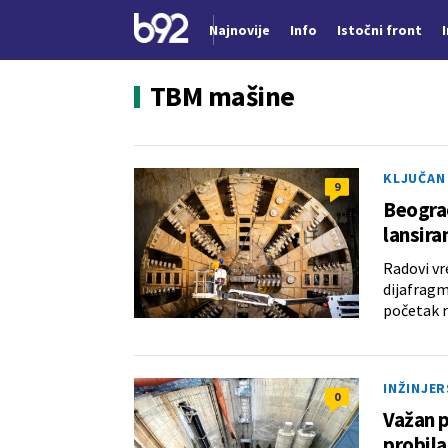
Najnovije
Info
Istočni front
Nova vest
TBM mašine
KLJUČAN
9
Beogra
lansira
Radovi vr
dijafragm
početak 
INŽINJER
0
Važan p
probil