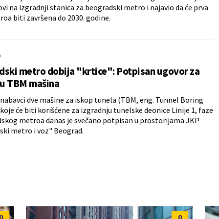
dovi na izgradnji stanica za beogradski metro i najavio da će prva
troa biti završena do 2030. godine.
O
ski metro dobija "krtice": Potpisan ugovor za
u TBM mašina
nabavci dve mašine za iskop tunela (TBM, eng. Tunnel Boring
koje će biti korišćene za izgradnju tunelske deonice Linije 1, faze
dskog metroa danas je svečano potpisan u prostorijama JKP
ki metro i voz" Beograd.
0
0