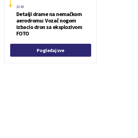
23:43
Detalji drame na nemačkom
aerodromu: Vozač nogom
izbacio dron sa eksplozivom
FOTO
Pogledaj sve