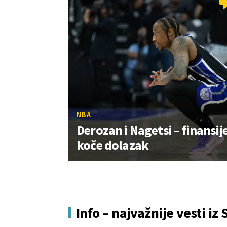
NBA
Derozan i Nagetsi – finansij
koče dolazak
Info – najvažnije vesti iz 