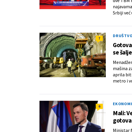
dve TBM m
najavama
Srbiji već 
DRUŠTV
7
Gotova
se šalj
Menadžer 
mašina za
aprila bi
metro i vo
EKONOMI
6
Mali: V
gotova
Ministar 