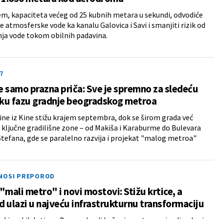
em, kapaciteta većeg od 25 kubnih metara u sekundi, odvodiće
e atmosferske vode ka kanalu Galovica i Savi i smanjiti rizik od
ja vode tokom obilnih padavina.
7
je samo prazna priča: Sve je spremno za sledeću
sku fazu gradnje beogradskog metroa
e iz Kine stižu krajem septembra, dok se širom grada već
 ključne gradilišne zone – od Makiša i Karaburme do Bulevara
tefana, gde se paralelno razvija i projekat "malog metroa"
NOSI PREPOROD
"mali metro" i novi mostovi: Stižu krtice, a
 ulazi u najveću infrastrukturnu transformaciju