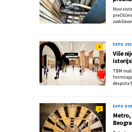
Novi sist
prečišćen
zadržavan
EXPO 202
4
Više ni
istorij
TBM mašin
formiraju
despota S
EXPO DO
2
Metro, 
Beograd