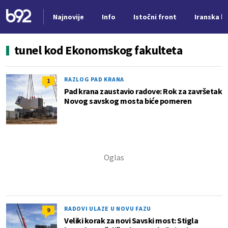
Najnovije
Info
Istočni front
Iranska kr
Nova vest
tunel kod Ekonomskog fakulteta
RAZLOG PAD KRANA
1
Pad krana zaustavio radove: Rok za završetak
Novog savskog mosta biće pomeren
RADOVI ULAZE U NOVU FAZU
9
Veliki korak za novi Savski most: Stigla