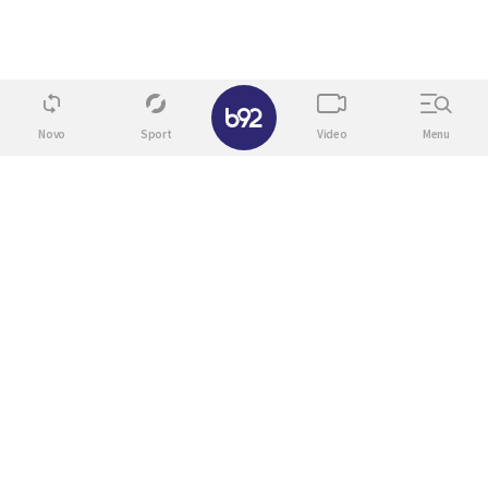
✕
Novo
Sport
Video
Menu
20. 07. 2026 08:04
REGISTRUJ SE UZ PROMO KOD CASINO Preuzmi
1500 BESPLATNIH SPINOVA