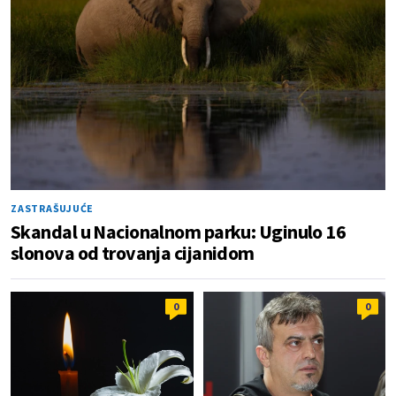
ZASTRAŠUJUĆE
Skandal u Nacionalnom parku: Uginulo 16
slonova od trovanja cijanidom
0
0