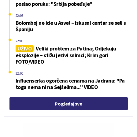
poslao poruku: "Srbija pobeđuje"
22:06
Bolomboj ne ide u Asvel – iskusni centar se seli u
Španiju
22:00
UŽIVO
Veliki problem za Putina; Odjekuju
eksplozije – stižu jezivi snimci; Krim gori
FOTO/VIDEO
22:00
Influenserka ogorčena cenama na Jadranu: "Pa
toga nema ni na Sejšelima..." VIDEO
Pogledaj sve