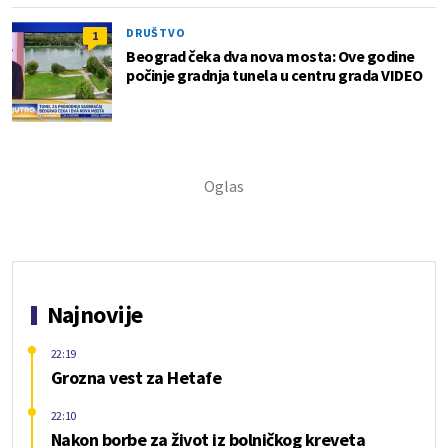
DRUŠTVO
1
Beograd čeka dva nova mosta: Ove godine
počinje gradnja tunela u centru grada VIDEO
Najnovije
22:19
Grozna vest za Hetafe
22:10
Nakon borbe za život iz bolničkog kreveta