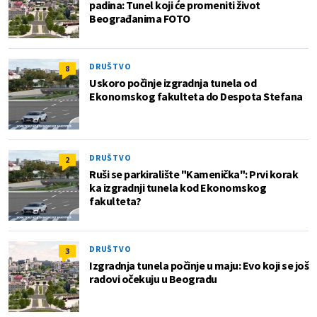
padina: Tunel koji će promeniti život
Beograđanima FOTO
DRUŠTVO
8
Uskoro počinje izgradnja tunela od
Ekonomskog fakulteta do Despota Stefana
DRUŠTVO
2
Ruši se parkiralište "Kamenička": Prvi korak
ka izgradnji tunela kod Ekonomskog
fakulteta?
DRUŠTVO
3
Izgradnja tunela počinje u maju: Evo koji se još
radovi očekuju u Beogradu