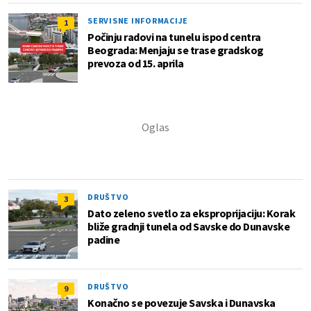
SERVISNE INFORMACIJE
1
Počinju radovi na tunelu ispod centra
Beograda: Menjaju se trase gradskog
prevoza od 15. aprila
DRUŠTVO
3
Dato zeleno svetlo za eksproprijaciju: Korak
bliže gradnji tunela od Savske do Dunavske
padine
DRUŠTVO
9
Konačno se povezuje Savska i Dunavska