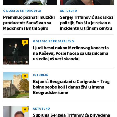
OGLASILA SE PORODICA
AKTUELNO
Preminuo poznati muzički
Sergej Trifunović dao iskaz
producent: Sarađivao sa
policiji; Evo šta je rekao o
Madonom i Britni Spirs
incidentu u tržnom centru
OGLASIO SE FK SARAJEVO
0
Ljudi besni nakon Merlinovog koncerta
na Koševu; Posle haosa sa ulaznicama
usledio još veći skandal
ISTORIJA
0
Bojanić: Beograđani u Carigradu – Тrag
bolne seobe koji i danas živi u imenu
Beogradske šume
AKTUELNO
0
Supruga Sergeja Trifunovića privedena