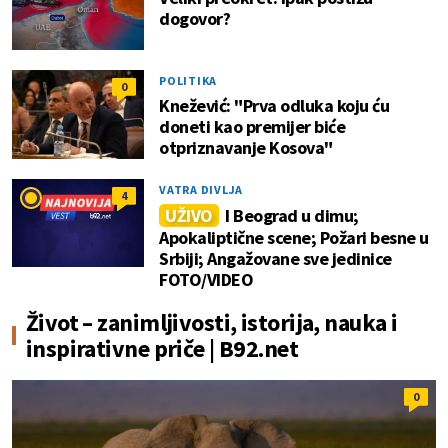
dogovor?
POLITIKA
0
Knežević: "Prva odluka koju ću
doneti kao premijer biće
otpriznavanje Kosova"
VATRA DIVLJA
4
UŽIVO
I Beograd u dimu;
Apokaliptične scene; Požari besne u
Srbiji; Angažovane sve jedinice
FOTO/VIDEO
Život – zanimljivosti, istorija, nauka i
inspirativne priče | B92.net
0