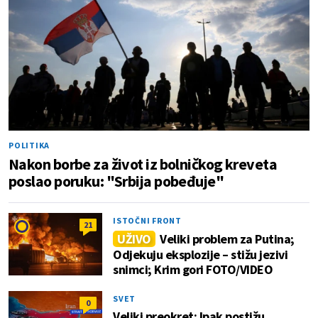
POLITIKA
Nakon borbe za život iz bolničkog kreveta
poslao poruku: "Srbija pobeđuje"
ISTOČNI FRONT
21
UŽIVO
Veliki problem za Putina;
Odjekuju eksplozije – stižu jezivi
snimci; Krim gori FOTO/VIDEO
SVET
0
Veliki preokret: Ipak postižu