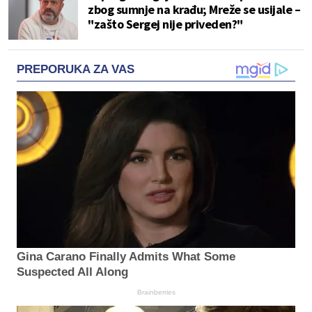
zbog sumnje na krađu; Mreže se usijale –
"zašto Sergej nije priveden?"
PREPORUKA ZA VAS
Gina Carano Finally Admits What Some
Suspected All Along
Brainberries