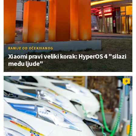
RANIJE OD OČEKIVANOG
Xiaomi pravi veliki korak: HyperOS 4 "silazi
među ljude"
0