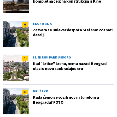
kompletna čelična konstrukcija iz Kine
EKONOMIJA
0
Zatvara se Bulevar despota Stefana: Poznati
detalji
I LINIJSKI PARK USKORO
1
Kad "krtice" krenu, nema nazad: Beograd
ulazi u novu saobraćajnu eru
DRUŠTVO
11
Kada ćemo se voziti novim tunelom u
Beogradu? FOTO