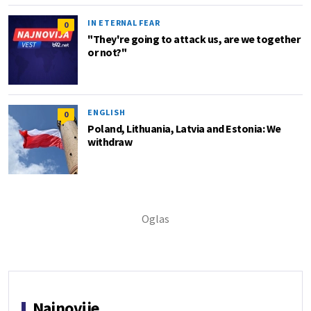
IN ETERNAL FEAR
0
"They're going to attack us, are we together
or not?"
ENGLISH
0
Poland, Lithuania, Latvia and Estonia: We
withdraw
Najnovije