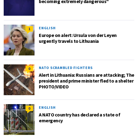
becoming extremely dangerous"
ENGLISH
1
Europe on alert: Ursula von der Leyen
urgently travels to Lithuania
NATO SCRAMBLED FIGHTERS
0
Alert in Lithuania: Russians are attacking; The
president and prime minister fled to a shelter
PHOTO/VIDEO
ENGLISH
0
A NATO country has declared a state of
emergency