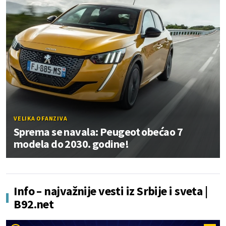
VELIKA OFANZIVA
Sprema se navala: Peugeot obećao 7
modela do 2030. godine!
Info – najvažnije vesti iz Srbije i sveta |
B92.net