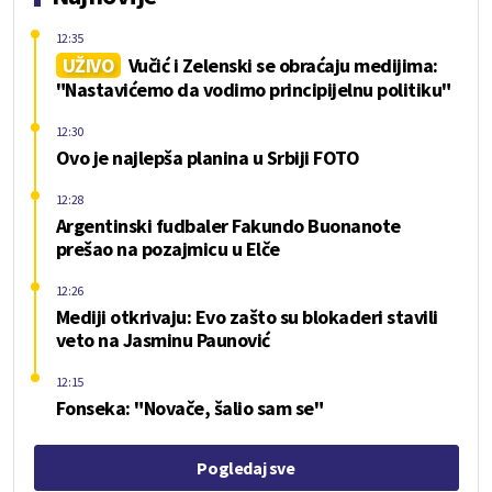
12:35
UŽIVO
Vučić i Zelenski se obraćaju medijima:
"Nastavićemo da vodimo principijelnu politiku"
12:30
Ovo je najlepša planina u Srbiji FOTO
12:28
Argentinski fudbaler Fakundo Buonanote
prešao na pozajmicu u Elče
12:26
Mediji otkrivaju: Evo zašto su blokaderi stavili
veto na Jasminu Paunović
12:15
Fonseka: "Novače, šalio sam se"
Pogledaj sve