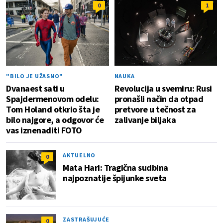
0
1
"BILO JE UŽASNO"
NAUKA
Dvanaest sati u
Revolucija u svemiru: Rusi
Spajdermenovom odelu:
pronašli način da otpad
Tom Holand otkrio šta je
pretvore u tečnost za
bilo najgore, a odgovor će
zalivanje biljaka
vas iznenaditi FOTO
AKTUELNO
0
Mata Hari: Tragična sudbina
najpoznatije špijunke sveta
ZASTRAŠUJUĆE
0