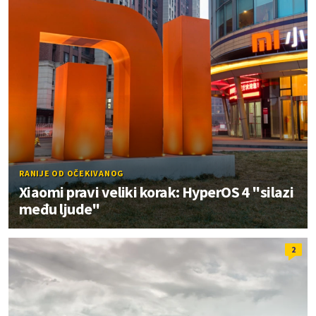
RANIJE OD OČEKIVANOG
Xiaomi pravi veliki korak: HyperOS 4 "silazi
među ljude"
2