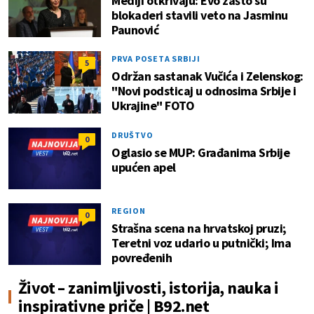
Mediji otkrivaju: Evo zašto su
blokaderi stavili veto na Jasminu
Paunović
PRVA POSETA SRBIJI
5
Održan sastanak Vučića i Zelenskog:
"Novi podsticaj u odnosima Srbije i
Ukrajine" FOTO
DRUŠTVO
0
Oglasio se MUP: Građanima Srbije
upućen apel
REGION
0
Strašna scena na hrvatskoj pruzi;
Teretni voz udario u putnički; Ima
povređenih
Život – zanimljivosti, istorija, nauka i
inspirativne priče | B92.net