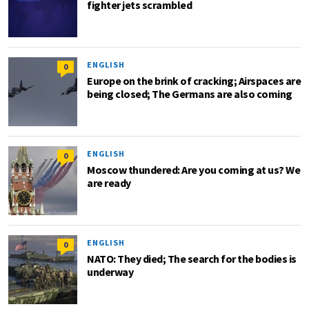
fighter jets scrambled
ENGLISH
0
Europe on the brink of cracking; Airspaces are
being closed; The Germans are also coming
ENGLISH
0
Moscow thundered: Are you coming at us? We
are ready
ENGLISH
0
NATO: They died; The search for the bodies is
underway