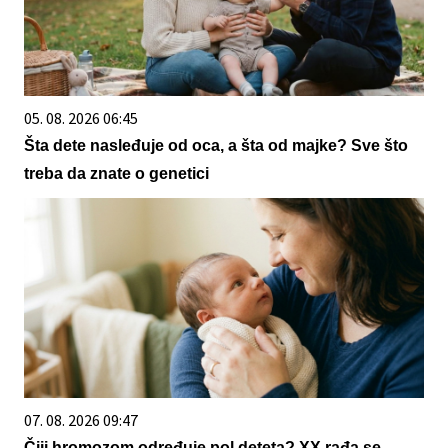
05. 08. 2026 06:45
Šta dete nasleđuje od oca, a šta od majke? Sve što
treba da znate o genetici
07. 08. 2026 09:47
Čiji hromozom određuje pol deteta? XX rađa se