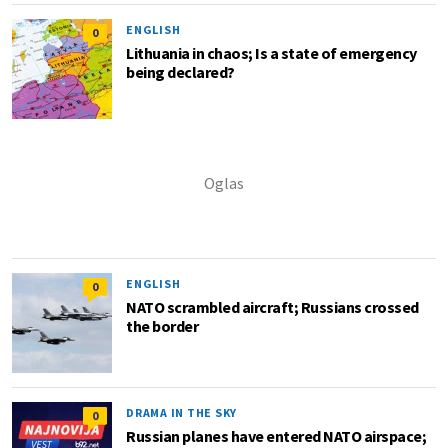
ENGLISH
0
Lithuania in chaos; Is a state of emergency
being declared?
ENGLISH
0
NATO scrambled aircraft; Russians crossed
the border
DRAMA IN THE SKY
0
Russian planes have entered NATO airspace;