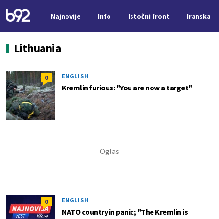
Najnovije
Info
Istočni front
Iranska kr
Nova vest
Lithuania
ENGLISH
0
Kremlin furious: "You are now a target"
ENGLISH
0
NATO country in panic; "The Kremlin is