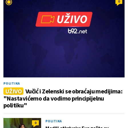
0
POLITIKA
UŽIVO
Vučić i Zelenski se obraćaju medijima:
"Nastavićemo da vodimo principijelnu
politiku"
POLITIKA
0