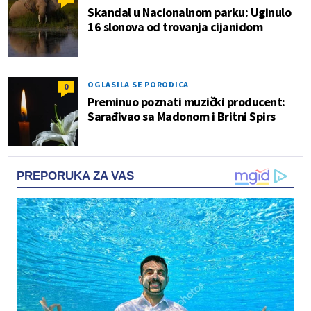
Skandal u Nacionalnom parku: Uginulo
16 slonova od trovanja cijanidom
OGLASILA SE PORODICA
0
Preminuo poznati muzički producent:
Sarađivao sa Madonom i Britni Spirs
PREPORUKA ZA VAS