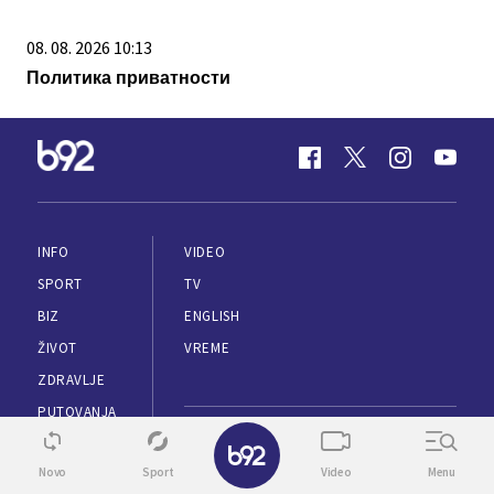
08. 08. 2026 10:13
Политика приватности
INFO
VIDEO
SPORT
TV
BIZ
ENGLISH
ŽIVOT
VREME
ZDRAVLJE
PUTOVANJA
✕
KULTURA
MARKETING
Novo
Sport
Video
Menu
SUPERŽENA