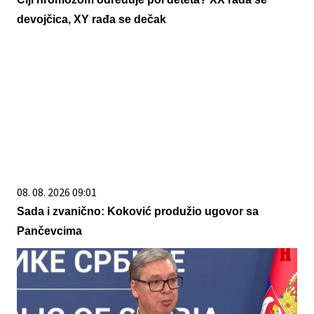
devojčica, XY rađa se dečak
08. 08. 2026 09:01
Sada i zvanično: Koković produžio ugovor sa
Pančevcima