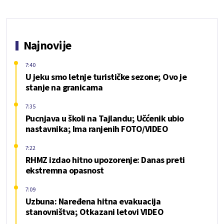
Najnovije
7:40
U jeku smo letnje turističke sezone; Ovo je
stanje na granicama
7:35
Pucnjava u školi na Tajlandu; Učćenik ubio
nastavnika; Ima ranjenih FOTO/VIDEO
7:22
RHMZ izdao hitno upozorenje: Danas preti
ekstremna opasnost
7:09
Uzbuna: Naređena hitna evakuacija
stanovništva; Otkazani letovi VIDEO