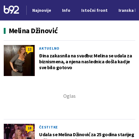
Najnovije
Info
Istočni front
Iranska kr
Nova vest
Melina Džinović
AKTUELNO
12
Đina zakasnila na svadbu: Melina se udala za
biznismena, a njena naslednica došla kad je
sve bilo gotovo
ČESTITKE
18
Udala se Melina Džinović za 25 godina starijeg