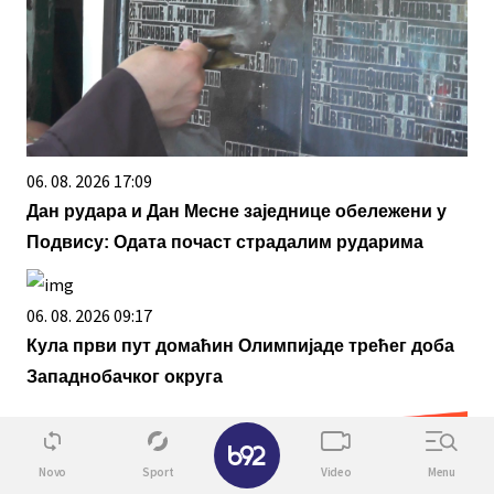
06. 08. 2026 17:09
Дан рудара и Дан Месне заједнице обележени у
Подвису: Одата почаст страдалим рударима
06. 08. 2026 09:17
Кула први пут домаћин Олимпијаде трећег доба
Западнобачког округа
✕
Novo
Sport
Video
Menu