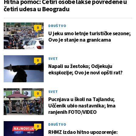
Hitna pomoć: Četiri osobe lakše povređene u
četiri udesa u Beogradu
DRUŠTVO
0
U jeku smo letnje turističke sezone;
Ovo je stanje na granicama
SVET
0
Napali su žestoko; Odjekuju
eksplozije; Ovo je novi opšti rat?
SVET
0
Pucnjava u školi na Tajlandu;
Učćenik ubio nastavnika; Ima
ranjenih FOTO/VIDEO
DRUŠTVO
0
RHMZ izdao hitno upozorenje: