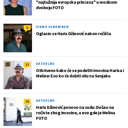
"najtužnija evropska princeza" u modnom
dvoboju FOTO
VIDNO UZNEMIREN
0
Oglasio se Haris Džinović nakon ročišta
AKTUELNO
11
Otkriveno kako će se podeliti imovina Harisa i
Meline: Evo ko će dobiti vilu na Senjaku
AKTUELNO
10
Haris Džinović ponovo na sudu: Došao na
ročiste zbog imovine, a evo gde je Melina
FOTO