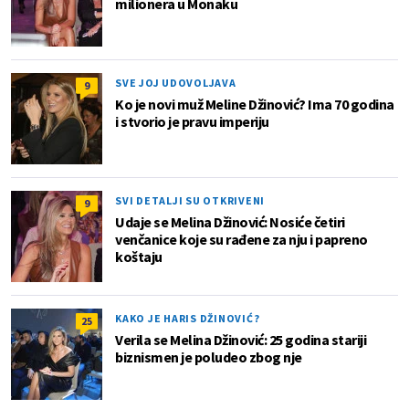
milionera u Monaku
SVE JOJ UDOVOLJAVA
9
Ko je novi muž Meline Džinović? Ima 70 godina
i stvorio je pravu imperiju
SVI DETALJI SU OTKRIVENI
9
Udaje se Melina Džinović: Nosiće četiri
venčanice koje su rađene za nju i papreno
koštaju
KAKO JE HARIS DŽINOVIĆ?
25
Verila se Melina Džinović: 25 godina stariji
biznismen je poludeo zbog nje