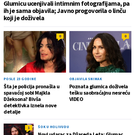
Glumicu ucenjivali intimnim fotografijama, pa
ih je sama objavila; Javno progovorila o linču
koji je doživela
0
0
POSLE 23 GODINE
OBJAVILA SNIMAK
Šta je policija pronašla u
Poznata glumica doživela
spavaćoj sobi Majkla
tešku saobraćajnu nesreću
Džeksona? Bivša
VIDEO
detektivka iznela nove
detalje
ŠOK U HOLIVUDU
1
Novi udarac za Džareda Leta: Glumac