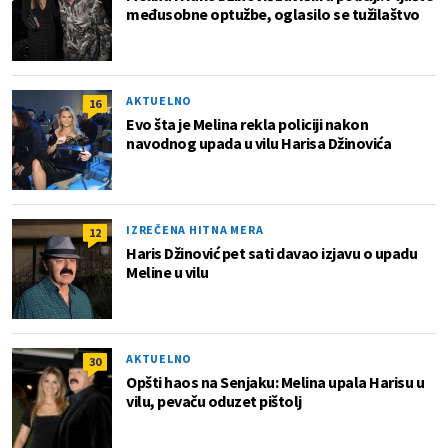
međusobne optužbe, oglasilo se tužilaštvo
AKTUELNO
16
Evo šta je Melina rekla policiji nakon
navodnog upada u vilu Harisa Džinovića
IZREČENA HITNA MERA
12
Haris Džinović pet sati davao izjavu o upadu
Meline u vilu
AKTUELNO
30
Opšti haos na Senjaku: Melina upala Harisu u
vilu, pevaču oduzet pištolj