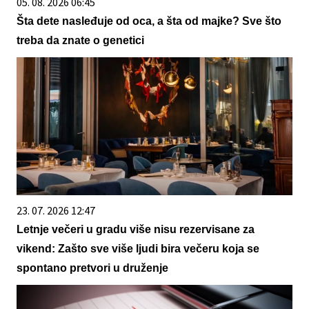
05. 08. 2026 06:45
Šta dete nasleđuje od oca, a šta od majke? Sve što
treba da znate o genetici
23. 07. 2026 12:47
Letnje večeri u gradu više nisu rezervisane za
vikend: Zašto sve više ljudi bira večeru koja se
spontano pretvori u druženje