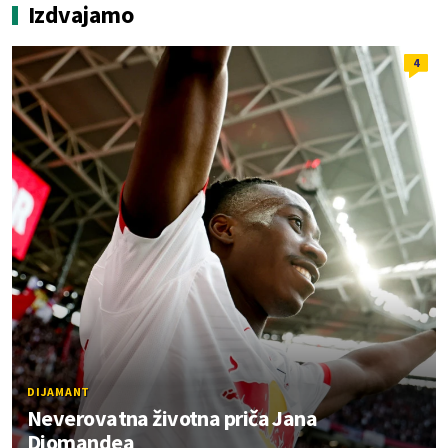
Izdvajamo
4
DIJAMANT
Neverovatna životna priča Jana
Diomandea