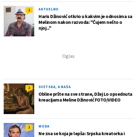
AKTUELNO
1
Haris Džinović otkrio u kakvim je odnosima sa
Melinom nakon razvoda: "Čujem nešto o
njoj..."
SVETSKA, A NAŠA
2
Obline pršte na sve strane, Džej Lo opsednuta
kreacijama Meline Džinović FOTO/VIDEO
MODA
1
Ne zna se koja je lepša: Srpska kreatorka i