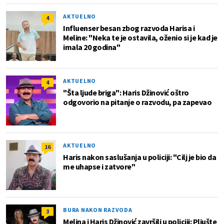
AKTUELNO
4
Influenser besan zbog razvoda Harisa i
Meline: "Neka te je ostavila, oženio si je kad je
imala 20 godina"
AKTUELNO
4
"Šta ljude briga": Haris Džinović oštro
odgovorio na pitanje o razvodu, pa zapevao
AKTUELNO
16
Haris nakon saslušanja u policiji: "Cilj je bio da
me uhapse i zatvore"
BURA NAKON RAZVODA
3
Melina i Haris Džinović završili u policiji: Pljušte