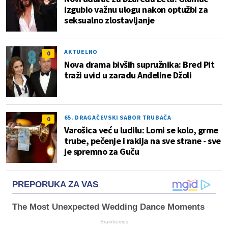
izgubio važnu ulogu nakon optužbi za
seksualno zlostavljanje
AKTUELNO
0
Nova drama bivših supružnika: Bred Pit
traži uvid u zaradu Anđeline Džoli
65. DRAGAČEVSKI SABOR TRUBAČA
0
Varošica već u ludilu: Lomi se kolo, grme
trube, pečenje i rakija na sve strane - sve
je spremno za Guču
PREPORUKA ZA VAS
The Most Unexpected Wedding Dance Moments
Brainberries