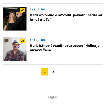
AKTUELNO
40
Haris otvoreno o razvodu i prevari: "Zabila mi
je nož u leđa"
AKTUELNO
23
Haris Džinović zvanično razveden: "Melina je
nikakva žena"
1
2