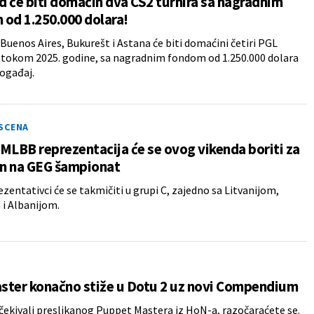
 će biti domaćin dva CS2 turnira sa nagradnim
od 1.250.000 dolara!
Buenos Aires, Bukurešt i Astana će biti domaćini četiri PGL
tokom 2025. godine, sa nagradnim fondom od 1.250.000 dolara
događaj.
SCENA
MLBB reprezentacija će se ovog vikenda boriti za
n na GEG šampionat
ezentativci će se takmičiti u grupi C, zajedno sa Litvanijom,
i Albanijom.
ster konačno stiže u Dotu 2 uz novi Compendium
čekivali preslikanog Puppet Mastera iz HoN-a, razočaraćete se.