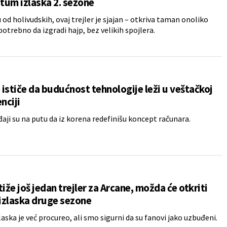
atum izlaska 2. sezone
u od holivudskih, ovaj trejler je sjajan – otkriva taman onoliko
 potrebno da izgradi hajp, bez velikih spojlera.
S
ističe da budućnost tehnologije leži u veštačkoj
nciji
đaji su na putu da iz korena redefinišu koncept računara.
tiže još jedan trejler za Arcane, možda će otkriti
izlaska druge sezone
aska je već procureo, ali smo sigurni da su fanovi jako uzbuđeni.