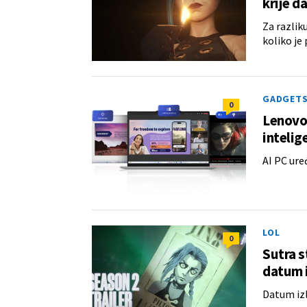
krije d
Za razlik
koliko je
GADGET
0
Lenovo 
intelige
AI PC ure
LOL
0
Sutra s
datum 
Datum izl