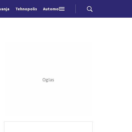
vanja
Tehnopolis
Automobili