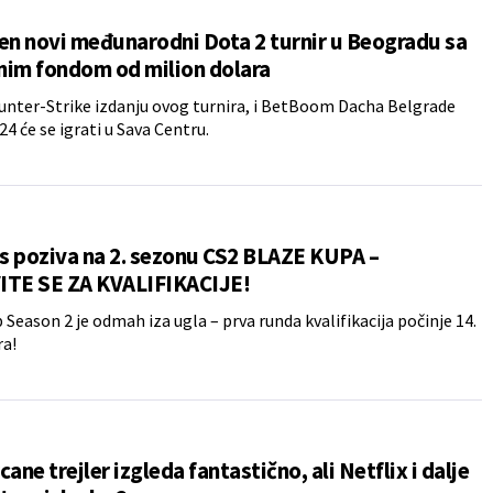
en novi međunarodni Dota 2 turnir u Beogradu sa
nim fondom od milion dolara
unter-Strike izdanju ovog turnira, i BetBoom Dacha Belgrade
24 će se igrati u Sava Centru.
s poziva na 2. sezonu CS2 BLAZE KUPA –
ITE SE ZA KVALIFIKACIJE!
 Season 2 je odmah iza ugla – prva runda kvalifikacija počinje 14.
a!
cane trejler izgleda fantastično, ali Netflix i dalje