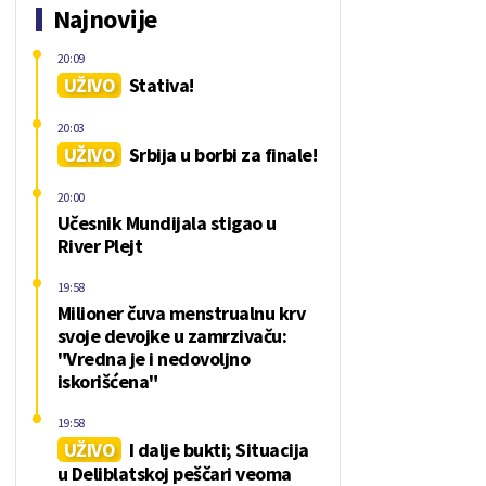
Najnovije
20:09
UŽIVO
Stativa!
20:03
UŽIVO
Srbija u borbi za finale!
20:00
Učesnik Mundijala stigao u
River Plejt
19:58
Milioner čuva menstrualnu krv
svoje devojke u zamrzivaču:
"Vredna je i nedovoljno
iskorišćena"
19:58
UŽIVO
I dalje bukti; Situacija
u Deliblatskoj peščari veoma