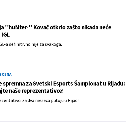
 ''huNter-'' Kovač otkrio zašto nikada neće
 IGL
IGL-a definitivno nije za svakoga.
SCENA
je spremna za Svetski Esports Šampionat u Rijadu:
te naše reprezentativce!
ezentativci za dva meseca putuju u Rijad!