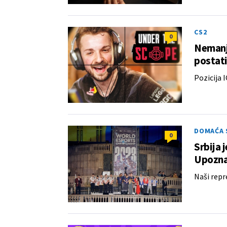
CS2
0
Nemanja
postati
Pozicija 
DOMAĆA 
0
Srbija 
Upoznaj
Naši repr