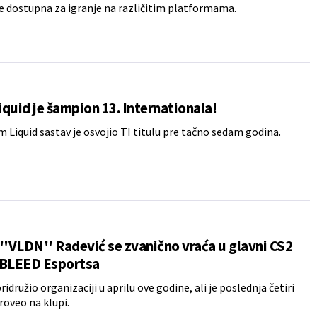
e dostupna za igranje na različitim platformama.
quid je šampion 13. Internationala!
m Liquid sastav je osvojio TI titulu pre tačno sedam godina.
''VLDN'' Radević se zvanično vraća u glavni CS2
 BLEED Esportsa
idružio organizaciji u aprilu ove godine, ali je poslednja četiri
oveo na klupi.