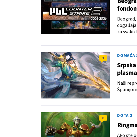
Beograd
fondom 
Beograd, 
događaja 
za svaki 
DOMAĆA 
1
Srpska 
plasma
Naši repr
Španijom 
DOTA 2
0
Ringma
Ako ste o