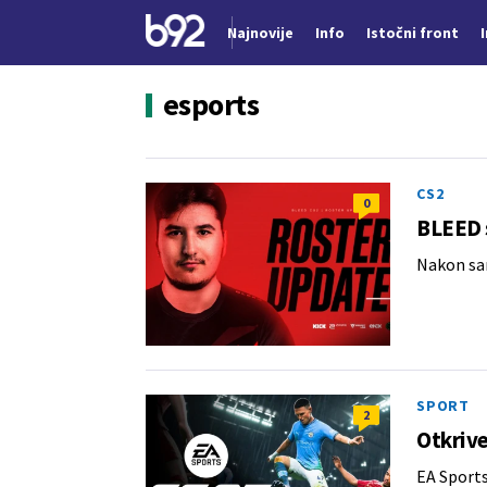
Najnovije
Info
Istočni front
Nova vest
esports
CS2
0
BLEED 
Nakon sa
SPORT
2
Otkrive
EA Sports