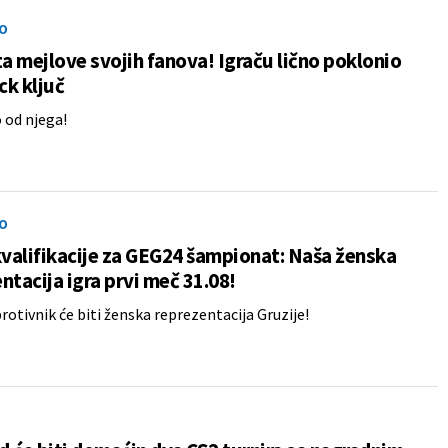
O
ta mejlove svojih fanova! Igraču lično poklonio
k ključ
 od njega!
O
alifikacije za GEG24 šampionat: Naša ženska
ntacija igra prvi meč 31.08!
protivnik će biti ženska reprezentacija Gruzije!