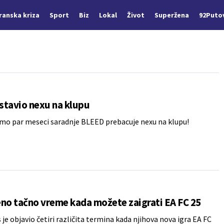
Iranska kriza
Sport
Biz
Lokal
Život
Superžena
92Puto
stavio nexu na klupu
mo par meseci saradnje BLEED prebacuje nexu na klupu!
no tačno vreme kada možete zaigrati EA FC 25
 je objavio četiri različita termina kada njihova nova igra EA FC