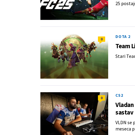
25 postaj
DOTA 2
0
Team Li
Stari Tea
CS2
0
Vladan 
sastav
VLDN se pr
meseca pr