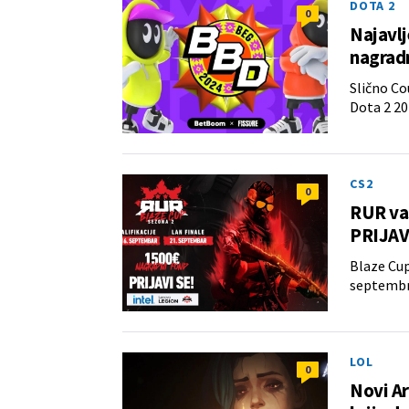
DOTA 2
0
Najavlj
nagrad
Slično Co
Dota 2 20
CS2
0
RUR va
PRIJAV
Blaze Cup
septembr
LOL
0
Novi Ar