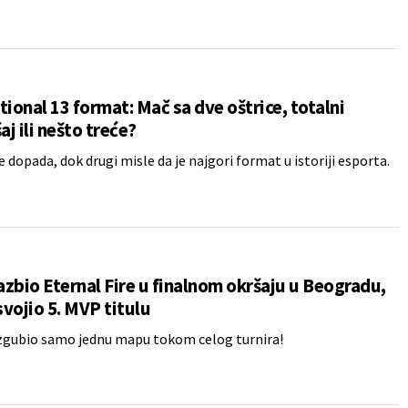
tional 13 format: Mač sa dve oštrice, totalni
j ili nešto treće?
 dopada, dok drugi misle da je najgori format u istoriji esporta.
razbio Eternal Fire u finalnom okršaju u Beogradu,
vojio 5. MVP titulu
 izgubio samo jednu mapu tokom celog turnira!