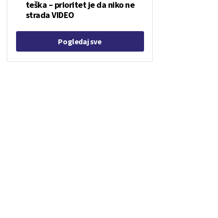
teška – prioritet je da niko ne
strada VIDEO
Pogledaj sve