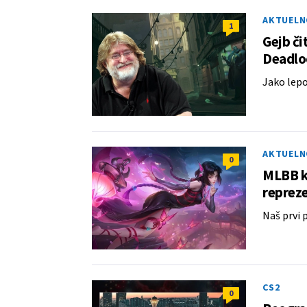
AKTUELN
1
Gejb či
Deadloc
Jako lepo
AKTUELN
0
MLBB kv
repreze
Naš prvi 
CS2
0