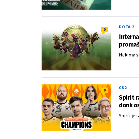
DOTA 2
0
Interna
promaša
Nekima se
CS2
0
Spirit 
donk os
Spirit je