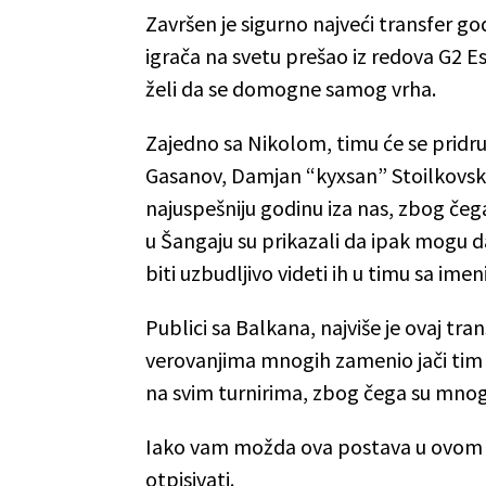
Završen je sigurno najveći transfer go
igrača na svetu prešao iz redova G2 Es
želi da se domogne samog vrha.
Zajedno sa Nikolom, timu će se pridruž
Gasanov, Damjan “⁠kyxsan⁠” Stoilkovsk
najuspešniju godinu iza nas, zbog če
u Šangaju su prikazali da ipak mogu d
biti uzbudljivo videti ih u timu sa ime
Publici sa Balkana, najviše je ovaj tra
verovanjima mnogih zamenio jači tim z
na svim turnirima, zbog čega su mnogi
Iako vam možda ova postava u ovom 
otpisivati.