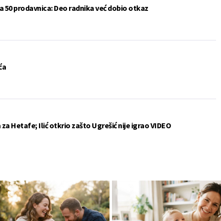
a 50 prodavnica: Deo radnika već dobio otkaz
ća
a Hetafe; Ilić otkrio zašto Ugrešić nije igrao VIDEO