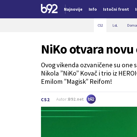
Najnovije
Info
Istočni front
Nova vest
CS2
LoL
Domać
NiKo otvara novu 
Ovog vikenda ozvaničene su one sp
Nikola ”NiKo” Kovač i trio iz HEROI
Emilom ”Magisk” Reifom!
Autor:
B92.net
CS2