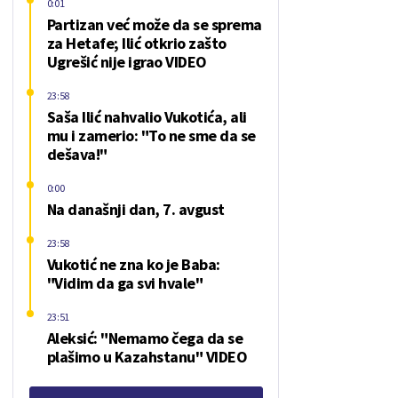
0:01
Partizan već može da se sprema
za Hetafe; Ilić otkrio zašto
Ugrešić nije igrao VIDEO
23:58
Saša Ilić nahvalio Vukotića, ali
mu i zamerio: "To ne sme da se
dešava!"
0:00
Na današnji dan, 7. avgust
23:58
Vukotić ne zna ko je Baba:
"Vidim da ga svi hvale"
23:51
Aleksić: "Nemamo čega da se
plašimo u Kazahstanu" VIDEO