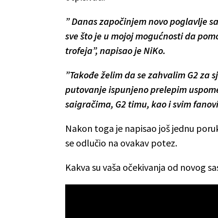
” Danas započinjem novo poglavlje s
sve što je u mojoj mogućnosti da pomo
trofeja”, napisao je NiKo.
”Takođe želim da se zahvalim G2 za sj
putovanje ispunjeno prelepim uspome
saigračima, G2 timu, kao i svim fanov
Nakon toga je napisao još jednu poruk
se odlučio na ovakav potez.
Kakva su vaša očekivanja od novog sa