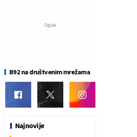
B92 na društvenim mrežama
Najnovije