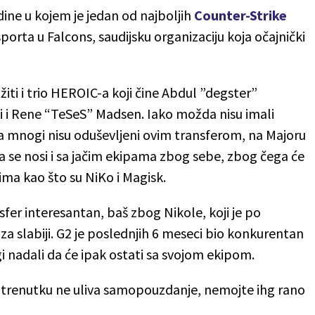
dine u kojem je jedan od najboljih
Counter-Strike
porta u Falcons, saudijsku organizaciju koja očajnički
iti i trio HEROIC-a koji čine Abdul ”degster”
i i Rene “⁠TeSeS⁠” Madsen. Iako možda nisu imali
ga mnogi nisu oduševljeni ovim transferom, na Majoru
a se nosi i sa jačim ekipama zbog sebe, zbog čega će
nima kao što su NiKo i Magisk.
nsfer interesantan, baš zbog Nikole, koji je po
a slabiji. G2 je poslednjih 6 meseci bio konkurentan
 nadali da će ipak ostati sa svojom ekipom.
trenutku ne uliva samopouzdanje, nemojte ihg rano