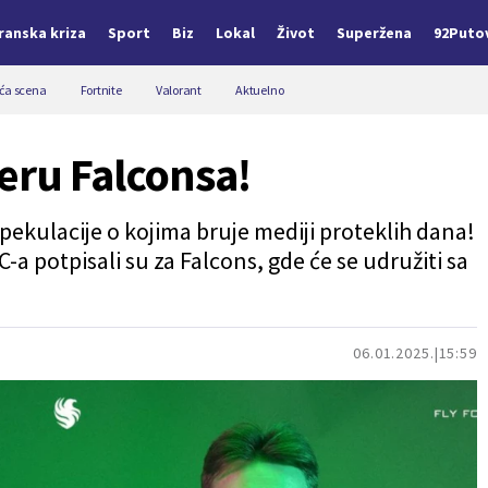
Iranska kriza
Sport
Biz
Lokal
Život
Superžena
92Puto
a scena
Fortnite
Valorant
Aktuelno
eru Falconsa!
ekulacije o kojima bruje mediji proteklih dana!
C-a potpisali su za Falcons, gde će se udružiti sa
06.01.2025.
15:59