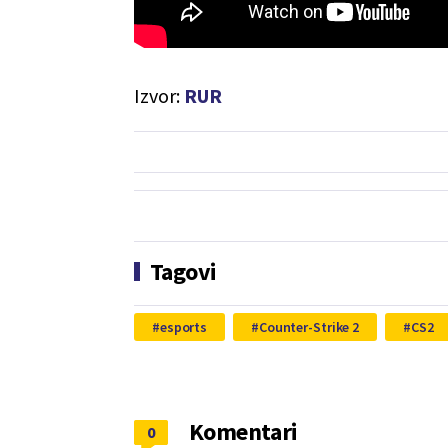
Izvor:
RUR
Tagovi
esports
Counter-Strike 2
CS2
Komentari
0