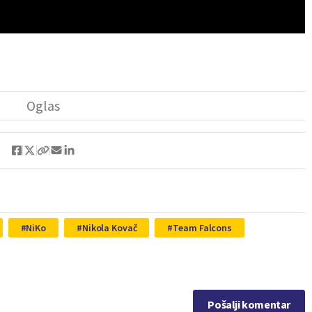
NiKo
Nikola Kovač
Team Falcons
Pošalji komentar