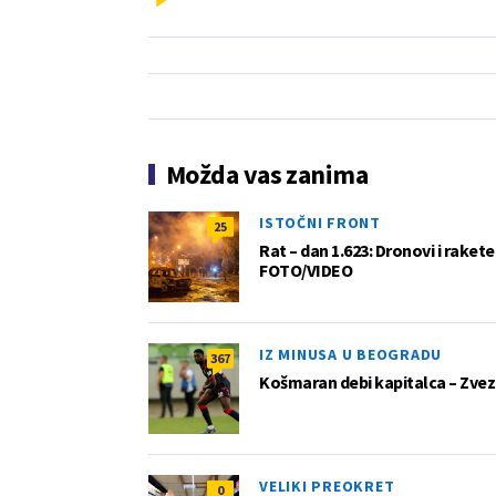
Možda vas zanima
ISTOČNI FRONT
25
Rat – dan 1.623: Dronovi i raket
FOTO/VIDEO
IZ MINUSA U BEOGRADU
367
Košmaran debi kapitalca – Zvez
VELIKI PREOKRET
0