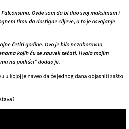
a Falconsima. Ovde sam da bi dao svoj maksimum i
gnem timu da dostigne ciljeve, a to je osvajanje
ajne četiri godine. Ovo je bilo nezaboravno
nama kojih ću se zauvek sećati. Hvala mojim
ima na podršci” dodao je.
u u kojoj je naveo da će jednog dana objasniti zašto
stava?