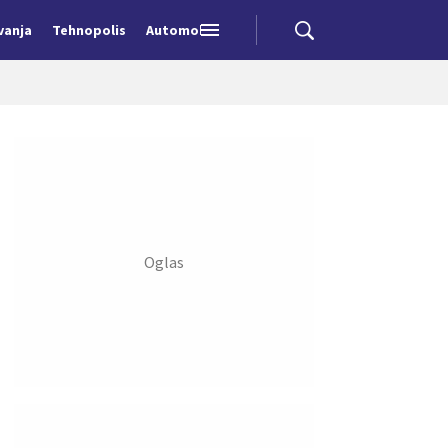
vanja
Tehnopolis
Automobili