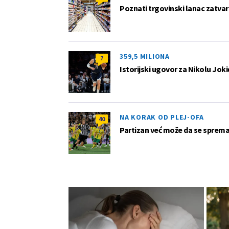
Poznati trgovinski lanac zatvar
359,5 MILIONA
7
Istorijski ugovor za Nikolu Joki
NA KORAK OD PLEJ-OFA
40
Partizan već može da se sprema z