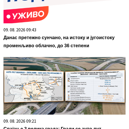
09. 08. 2026 09:43
Данас претежно сунчано, на истоку и југоистоку
променљиво облачно, до 36 степени
09. 08. 2026 09:21
Спајање 3 велика града: Гради се ауто-пут