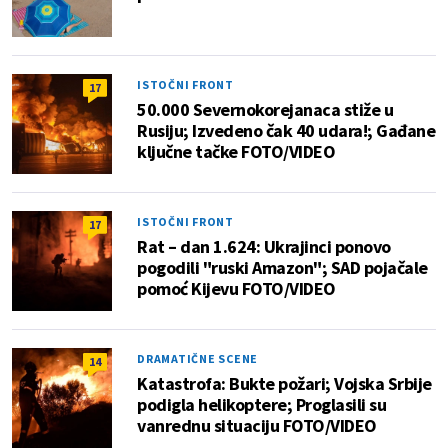
ISTOČNI FRONT
17
50.000 Severnokorejanaca stiže u
Rusiju; Izvedeno čak 40 udara!; Gađane
ključne tačke FOTO/VIDEO
ISTOČNI FRONT
17
Rat – dan 1.624: Ukrajinci ponovo
pogodili "ruski Amazon"; SAD pojačale
pomoć Kijevu FOTO/VIDEO
DRAMATIČNE SCENE
14
Katastrofa: Bukte požari; Vojska Srbije
podigla helikoptere; Proglasili su
vanrednu situaciju FOTO/VIDEO