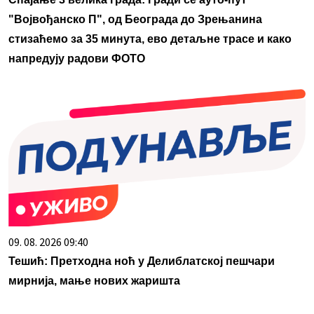
"Војвођанско П", од Београда до Зрењанина
стизаћемо за 35 минута, ево детаљне трасе и како
напредују радови ФОТО
09. 08. 2026 09:40
Тешић: Претходна ноћ у Делиблатској пешчари
мирнија, мање нових жаришта