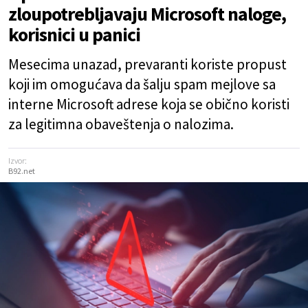
zloupotrebljavaju Microsoft naloge,
korisnici u panici
Mesecima unazad, prevaranti koriste propust
koji im omogućava da šalju spam mejlove sa
interne Microsoft adrese koja se obično koristi
za legitimna obaveštenja o nalozima.
Izvor:
B92.net