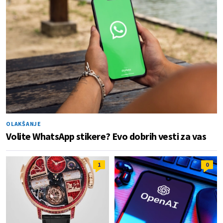
OLAKŠANJE
Volite WhatsApp stikere? Evo dobrih vesti za vas
1
0