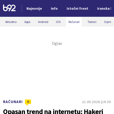
Najnovije
Info
Istočni front
Iranska kr
Nova vest
Aktuelno
Apps
Android
iOS
Računari
Testovi
Gejmin
RAČUNARI
21.05.2026.
19:30
0
Opasan trend na internetu: Hakeri