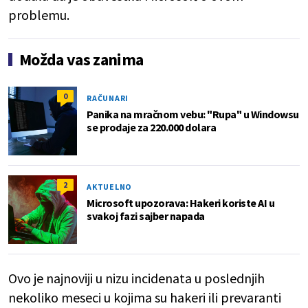
problemu.
Možda vas zanima
0
RAČUNARI
Panika na mračnom vebu: "Rupa" u Windowsu
se prodaje za 220.000 dolara
2
AKTUELNO
Microsoft upozorava: Hakeri koriste AI u
svakoj fazi sajber napada
Ovo je najnoviji u nizu incidenata u poslednjih
nekoliko meseci u kojima su hakeri ili prevaranti