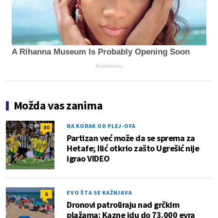
A Rihanna Museum Is Probably Opening Soon
Brainberries
Možda vas zanima
NA KORAK OD PLEJ-OFA
80
Partizan već može da se sprema za
Hetafe; Ilić otkrio zašto Ugrešić nije
igrao VIDEO
EVO ŠTA SE KAŽNJAVA
6
Dronovi patroliraju nad grčkim
plažama: Kazne idu do 73.000 evra