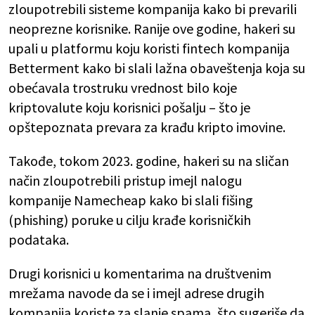
zloupotrebili sisteme kompanija kako bi prevarili
neoprezne korisnike. Ranije ove godine, hakeri su
upali u platformu koju koristi fintech kompanija
Betterment kako bi slali lažna obaveštenja koja su
obećavala trostruku vrednost bilo koje
kriptovalute koju korisnici pošalju – što je
opštepoznata prevara za krađu kripto imovine.
Takođe, tokom 2023. godine, hakeri su na sličan
način zloupotrebili pristup imejl nalogu
kompanije Namecheap kako bi slali fišing
(phishing) poruke u cilju krađe korisničkih
podataka.
Drugi korisnici u komentarima na društvenim
mrežama navode da se i imejl adrese drugih
kompanija koriste za slanje spama, što sugeriše da