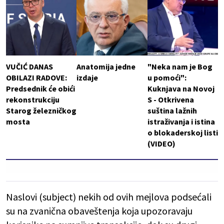
VUČIĆ DANAS
Anatomija jedne
"Neka nam je Bog
OBILAZI RADOVE:
izdaje
u pomoći":
Predsednik će obići
Kuknjava na Novoj
rekonstrukciju
S - Otkrivena
Starog železničkog
suština lažnih
mosta
istraživanja i istina
o blokaderskoj listi
(VIDEO)
Naslovi (subject) nekih od ovih mejlova podsećali
su na zvanična obaveštenja koja upozoravaju