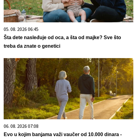
05. 08. 2026 06:45
Šta dete nasleđuje od oca, a šta od majke? Sve što
treba da znate o genetici
06. 08. 2026 07:08
Evo u kojim banjama važi vaučer od 10.000 dinara -