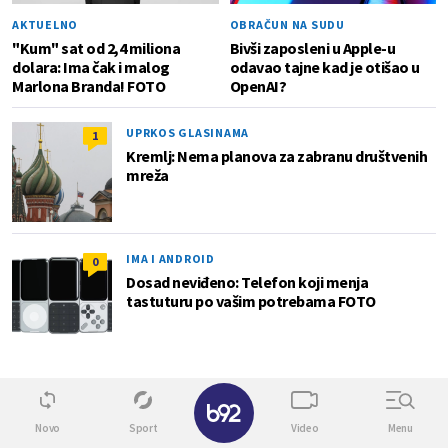
AKTUELNO
OBRAČUN NA SUDU
"Kum" sat od 2,4 miliona
Bivši zaposleni u Apple-u
dolara: Ima čak i malog
odavao tajne kad je otišao u
Marlona Branda! FOTO
OpenAI?
UPRKOS GLASINAMA
1
Kremlj: Nema planova za zabranu društvenih
mreža
IMA I ANDROID
0
Dosad neviđeno: Telefon koji menja
tastuturu po vašim potrebama FOTO
Automobili
Novo
Sport
Video
Menu
0